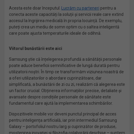
Acesta este doar începutul.
Lucrăm cu parteneri
pentru a
conecta aceste capacități la soluții și servicii reale care extind
accesul la îngrijirea medicală în propria locuință. De exemplu,
puteți crea un mediu de somn optim cu o saltea inteligentă
care poate ajusta temperaturile ideale de odihnă.
Viitorul bunăstării este aici
Samsung știe că înțelegerea profundă a sănătății personale
poate aduce beneficii semnificative de lungă durată pentru
utilizatorii noștri. În timp ce transformăm viziunea noastră de
a oferi utilizatorilor o abordare cuprinzătoare, dar
simplificată, a bunăstării de zi cu zi, realizăm că alegerea este
un factor crucial. Obținerea informațiilor precise, detaliate și
avansate despre condițiile personale de sănătate este
fundamentul care ajută la implementarea schimbărilor.
Dispozitivele mobile vor deveni punctul principal de acces
pentru inteligența artificială, iar prin intermediul Samsung
Galaxy – portofoliul nostru larg și cuprinzător de produse,
moștenirea inovației și filozofia colaborării deschise – suntem