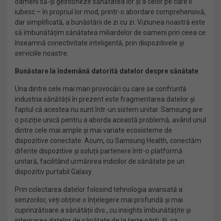
oameni să-și gestioneze sănătatea lor și a celor pe care îi
iubesc – în propriul lor mod, printr-o abordare comprehensivă,
dar simplificată, a bunăstării de zi cu zi. Viziunea noastră este
să îmbunătățim sănătatea miliardelor de oameni prin ceea ce
înseamnă conectivitate inteligentă, prin dispozitivele și
serviciile noastre.
Bunăstare la îndemână datorită datelor despre sănătate
Una dintre cele mai mari provocări cu care se confruntă
industria sănătății în prezent este fragmentarea datelor și
faptul că acestea nu sunt într-un sistem unitar. Samsung are
o poziție unică pentru a aborda această problemă, având unul
dintre cele mai ample și mai variate ecosisteme de
dispozitive conectate. Acum, cu Samsung Health, conectăm
diferite dispozitive și soluții partenere într-o platformă
unitară, facilitând urmărirea indicilor de sănătate pe un
dispozitiv purtabil Galaxy.
Prin colectarea datelor folosind tehnologia avansată a
senzorilor, veți obține o înțelegere mai profundă și mai
cuprinzătoare a sănătății dvs., cu insights îmbunătățite și
integrarea datelor de sănătate de la terțe părți. Și, ca