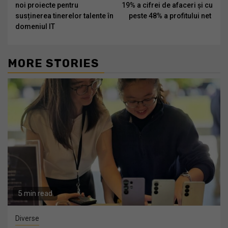
Reading
noi proiecte pentru
19% a cifrei de afaceri și cu
susținerea tinerelor talente în
peste 48% a profitului net
domeniul IT
MORE STORIES
5 min read
Diverse