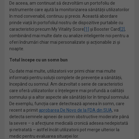
De aceea, am continuat să dezvoltăm un portofoliu de
instrumente care ajută la monitorizarea sănătății utilizatorilor
în mod convenabil, continuu și precis. Această abordare
prinde viață în portofoliul nostru de dispozitive purtabile cu
caracteristici precum My Vitality Score
[1]
și Booster Card
[2]
,
combinând mai multe date cu analize inteligente noi pentru a
oferi îndrumări chiar mai personalizate și acționabile zi și
noapte.
Totul începe cu un somn bun
Cu date mai multe, utilizatorii vor primi chiar mai multe
informații pentru soluții complete de prevenție a sănătății,
începând cu somnul. Am dezvoltat o serie de caracteristici
care oferă utilizatorilor o înțelegere mai profundă a calității
somnului și a altor aspecte ale sănătății lor în timpul somnului.
De exemplu, funcția care detectează apneea în somn, care
recent a primit
aprobarea De Novo de la FDA din SUA
, va
detecta semnele apneei de somn obstructive moderate până
la severe – o afecțiune medicală cronică adesea nedepistată
și netratată – astfel încât utilizatorii pot merge ulterior la
medic pentru evaluarea situației lor.