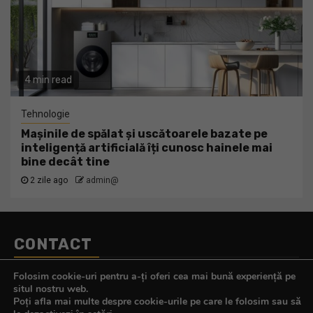
4 min read
Tehnologie
Mașinile de spălat și uscătoarele bazate pe
inteligență artificială îți cunosc hainele mai
bine decât tine
2 zile ago
admin@
CONTACT
Telefon:
0770.290.165
Folosim cookie-uri pentru a-ți oferi cea mai bună experiență pe
E-mail:
contact@tehnologistul.ro
situl nostru web.
Poți afla mai multe despre cookie-urile pe care le folosim sau să