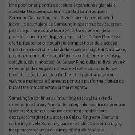
bine poziționați pentru a accelera expansiunea globală a
acesteia. De aceea, suntem încântați să introducem
Samsung Galaxy Ring mai târziu în acest an – aducând
inovațiile acumulate de Samsung în acest mic device, creat
pentru o purtare confortabilă 24/7. Ca o nouă adiție la
portofoliul nostru de dispozitive purtabile, Galaxy Ring le va
oferi utilizatorilor o modalitate complet nouă de a accesa
bunăstarea de zi cu zi, dându-le acces la insight-uri valoroase,
precum și mai multe modalități de a se înțelege pe ei înșiși,
atât ziua, cât și noaptea. Cu Galaxy Ring, utilizatorii vor avea o
experiență de neegalat în fiecare etapă a călătoriei lor de
bunăstare, toate acestea fiind livrate în conformitate cu
viziunea mai largă a Samsung pentru o platformă digitală de
bunăstare mai conectată și mai integrată.
Samsung va continua să îmbunătățească și să extindă
experiențele Galaxy AI în toate categoriile noastre de produse
și colaborări, pentru a aduce experiențe mobile care
depășesc imaginația. Lansarea Galaxy Ring este doar una
dintre inițiativele Samsung care exemplifică acest lucru și își
îndeplinește viziunea de a îmbunătăți sănătatea și