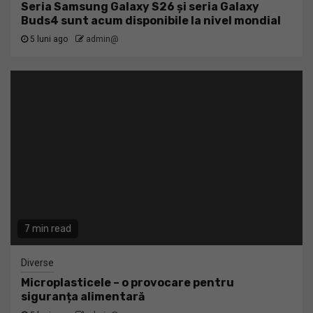
Seria Samsung Galaxy S26 și seria Galaxy
Buds4 sunt acum disponibile la nivel mondial
5 luni ago
admin@
7 min read
Diverse
Microplasticele – o provocare pentru
siguranța alimentară