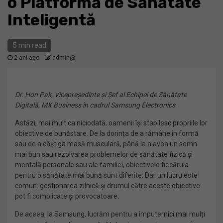
o Platformă de Sănătate
Inteligentă
5 min read
2 ani ago
admin@
Dr. Hon Pak, Vicepreședinte și Șef al Echipei de Sănătate
Digitală, MX Business în cadrul Samsung Electronics
Astăzi, mai mult ca niciodată, oamenii își stabilesc propriile lor
obiective de bunăstare. De la dorința de a rămâne în formă
sau de a câștiga masă musculară, până la a avea un somn
mai bun sau rezolvarea problemelor de sănătate fizică și
mentală personale sau ale familiei, obiectivele fiecăruia
pentru o sănătate mai bună sunt diferite. Dar un lucru este
comun: gestionarea zilnică și drumul către aceste obiective
pot fi complicate și provocatoare.
De aceea, la Samsung, lucrăm pentru a împuternici mai mulți