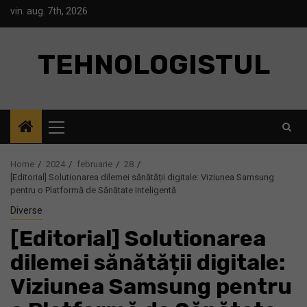
Skip
vin. aug. 7th, 2026
to
content
TEHNOLOGISTUL
Primary
Menu
Home
2024
februarie
28
[Editorial] Solutionarea dilemei sănătății digitale: Viziunea Samsung
pentru o Platformă de Sănătate Inteligentă
Diverse
[Editorial] Solutionarea
dilemei sănătății digitale:
Viziunea Samsung pentru