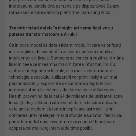
întotdeauna, datele dvs. personale pe dispozitivele Galaxy
rămân securizate datorită platformei Samsung Knox.
Transformând datele în insight-uri semnificative cu
puterea transformatoare a AI-ului
Ca în orice model de date eficient, modul în care valorificați
informațiile este esențial. În această nouă eră mobilă a
inteligenței artificiale, Samsung se concentrează să rămână
lider în ceea ce înseamnă maximizarea informațiilor. Cu
ajutorul inteligenței artificiale, cea mai transformatoare
tehnologie a secolului, utilizatorii vor primi insight-uri mai
personalizate și experiențe de sănătate adaptate prin
intermediul setului extensiv de date globale al Samsung
Health, provenind de la cei 64 de milioane de utilizatori activi
lunar. Și, deși călătoria către bunăstare a fiecărui utilizator
este unică, credem că toate încep în același mod – prin
obținerea unei înțelegeri mai profunde a sănătății fiecăruia,
prin intermediul unor insight-uri mai cuprinzătoare, care
acoperă cel mai lung interval de timp posibil.