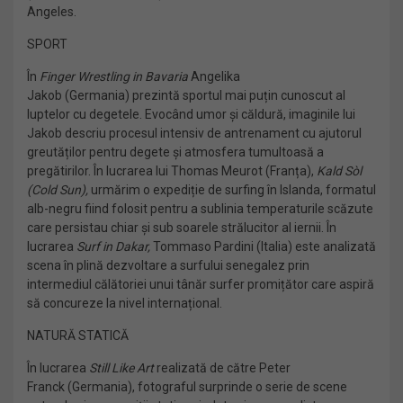
Angeles.
SPORT
În
Finger Wrestling in Bavaria
Angelika
Jakob (Germania) prezintă sportul mai puțin cunoscut al
luptelor cu degetele. Evocând umor și căldură, imaginile lui
Jakob descriu procesul intensiv de antrenament cu ajutorul
greutăților pentru degete și atmosfera tumultoasă a
pregătirilor. În lucrarea lui Thomas Meurot (Franța),
Kald Sòl
(Cold Sun),
urmărim o expediție de surfing în Islanda, formatul
alb-negru fiind folosit pentru a sublinia temperaturile scăzute
care persistau chiar și sub soarele strălucitor al iernii. În
lucrarea
Surf in Dakar,
Tommaso Pardini (Italia) este analizată
scena în plină dezvoltare a surfului senegalez prin
intermediul călătoriei unui tânăr surfer promițător care aspiră
să concureze la nivel internațional.
NATURĂ STATICĂ
În lucrarea
Still Like Art
realizată de către Peter
Franck (Germania), fotograful surprinde o serie de scene