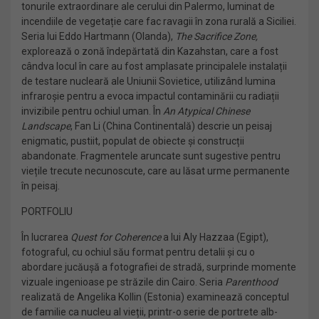
tonurile extraordinare ale cerului din Palermo, luminat de
incendiile de vegetație care fac ravagii în zona rurală a Siciliei.
Seria lui Eddo Hartmann (Olanda),
The Sacrifice Zone,
explorează o zonă îndepărtată din Kazahstan, care a fost
cândva locul în care au fost amplasate principalele instalații
de testare nucleară ale Uniunii Sovietice, utilizând lumina
infraroșie pentru a evoca impactul contaminării cu radiații
invizibile pentru ochiul uman. În
An Atypical Chinese
Landscape
, Fan Li (China Continentală) descrie un peisaj
enigmatic, pustiit, populat de obiecte și construcții
abandonate. Fragmentele aruncate sunt sugestive pentru
viețile trecute necunoscute, care au lăsat urme permanente
în peisaj.
PORTFOLIU
În lucrarea
Quest for Coherence
a lui Aly Hazzaa (Egipt),
fotograful, cu ochiul său format pentru detalii și cu o
abordare jucăușă a fotografiei de stradă, surprinde momente
vizuale ingenioase pe străzile din Cairo. Seria
Parenthood
realizată de
Angelika Kollin (Estonia) examinează conceptul
de familie ca nucleu al vieții, printr-o serie de portrete alb-