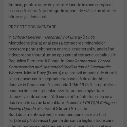
Britanie, printr-o serie de portrete lucrate în mod complicat,
cu incizii în suprafața fotografiilor, care dezvăluie un strat de
hârtie roșie dedesubt.
PROIECTE DOCUMENTARE
În
Critical Minerals – Geography of Energy
Davide
Monteleone (Italia) analizează extragerea mineralelor
necesare pentru obținerea energiei regenerabile, analizând
îndeaproape tributul uman epuizant al extracției cobaltului în
Republica Democrată Congo. În
Spiralkampagnen: Forced
Contraception and Unintended Sterilisation of Greenlandic
Women
Juliette Pavy (Franța) explorează impactul de durată
al campaniei control reproductiv condusă de autoritățile
daneze în Groenlanda în perioada 1966-1975, în timpul căreia
unor mii de tinere groenlandeze le-au fost implantate
dispozitive intrauterine fără consimțământul lor, ceea ce a
dus în multe cazuri la sterilitate. Proiectul
LGBTQIA Refugees:
Fleeing Uganda
al lui Brent Stirton (Africa de
Sud) documentează viețile unor persoane care au fost
forțate să părăsească Uganda din cauza legilor stricte care
interzic homosexualitatea, iar acum încearcă să își refacă