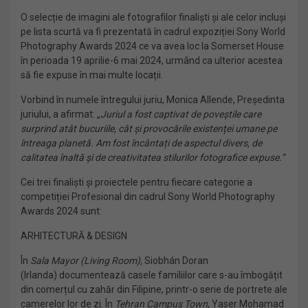
O selecție de imagini ale fotografilor finaliști și ale celor incluși
pe lista scurtă va fi prezentată în cadrul expoziției Sony World
Photography Awards 2024 ce va avea loc la Somerset House
în perioada 19 aprilie-6 mai 2024, urmând ca ulterior acestea
să fie expuse în mai multe locații.
Vorbind în numele întregului juriu, Monica Allende, Președinta
juriului, a afirmat:
„Juriul a fost captivat de poveștile care
surprind atât bucuriile, cât și provocările existenței umane pe
întreaga planetă. Am fost încântați de aspectul divers, de
calitatea înaltă și de creativitatea stilurilor fotografice expuse.”
Cei trei finaliști și proiectele pentru fiecare categorie a
competiției Profesional din cadrul Sony World Photography
Awards 2024 sunt:
ARHITECTURĂ & DESIGN
În
Sala Mayor (Living Room),
Siobhán Doran
(Irlanda) documentează casele familiilor care s-au îmbogățit
din comerțul cu zahăr din Filipine, printr-o serie de portrete ale
camerelor lor de zi. În
Tehran Campus Town
, Yaser Mohamad