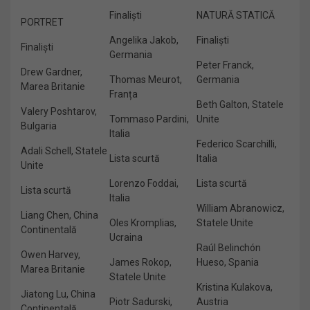
Finaliști
NATURĂ STATICĂ
PORTRET
Angelika Jakob,
Finaliști
Finaliști
Germania
Peter Franck,
Drew Gardner,
Thomas Meurot,
Germania
Marea Britanie
Franța
Beth Galton, Statele
Valery Poshtarov,
Tommaso Pardini,
Unite
Bulgaria
Italia
Federico Scarchilli,
Adali Schell, Statele
Lista scurtă
Italia
Unite
Lorenzo Foddai,
Lista scurtă
Lista scurtă
Italia
William Abranowicz,
Liang Chen, China
Oles Kromplias,
Statele Unite
Continentală
Ucraina
Raúl Belinchón
Owen Harvey,
James Rokop,
Hueso, Spania
Marea Britanie
Statele Unite
Kristina Kulakova,
Jiatong Lu, China
Piotr Sadurski,
Austria
Continentală