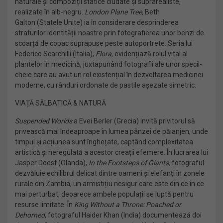
naturale și compoziții statice ciudate și suprarealiste,
realizate în alb-negru.
London Plane Tree,
Beth
Galton (Statele Unite) ia în considerare desprinderea
straturilor identității noastre prin fotografierea unor benzi de
scoarță de copac suprapuse peste autoportrete. Seria lui
Federico Scarchilli (Italia),
Flora,
evidențiază rolul vital al
plantelor în medicină, juxtapunând fotografii ale unor specii-
cheie care au avut un rol existențial în dezvoltarea medicinei
moderne, cu rânduri ordonate de pastile așezate simetric.
VIAȚĂ SĂLBATICĂ & NATURĂ
Suspended Worlds
a Evei Berler (Grecia) invită privitorul să
privească mai îndeaproape în lumea pânzei de păianjen, unde
timpul și acțiunea sunt înghețate, captând complexitatea
artistică și neregulată a acestor creații efemere. În lucrarea lui
Jasper Doest (Olanda),
In the Footsteps of Giants,
fotograful
dezvăluie echilibrul delicat dintre oameni și elefanți în zonele
rurale din Zambia, un armistițiu nesigur care este din ce în ce
mai perturbat, deoarece ambele populații se luptă pentru
resurse limitate. În
King Without a Throne: Poached or
Dehorned
, fotograful Haider Khan (India) documentează doi