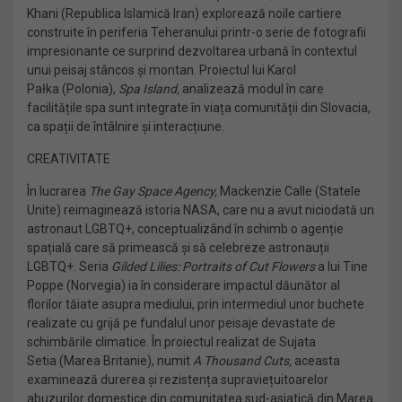
Khani (Republica Islamică Iran) explorează noile cartiere
construite în periferia Teheranului printr-o serie de fotografii
impresionante ce surprind dezvoltarea urbană în contextul
unui peisaj stâncos și montan. Proiectul lui Karol
Pałka (Polonia),
Spa Island,
analizează modul în care
facilitățile spa sunt integrate în viața comunității din Slovacia,
ca spații de întâlnire și interacțiune.
CREATIVITATE
În lucrarea
The Gay Space Agency,
Mackenzie Calle (Statele
Unite) reimaginează istoria NASA, care nu a avut niciodată un
astronaut LGBTQ+, conceptualizând în schimb o agenție
spațială care să primească și să celebreze astronauții
LGBTQ+. Seria
Gilded Lilies: Portraits of Cut Flowers
a lui
Tine
Poppe (Norvegia) ia în considerare impactul dăunător al
florilor tăiate asupra mediului, prin intermediul unor buchete
realizate cu grijă pe fundalul unor peisaje devastate de
schimbările climatice. În proiectul realizat de Sujata
Setia (Marea Britanie), numit
A Thousand Cuts,
aceasta
examinează durerea și rezistența supraviețuitoarelor
abuzurilor domestice din comunitatea sud-asiatică din Marea