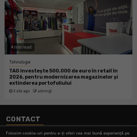
4 min read
Tehnologie
TAG investește 500.000 de euro în retail în
2026, pentru modernizarea magazinelor și
extinderea portofoliului
3 zile ago
admin@
CONTACT
Telefon:
0770.290.165
Folosim cookie-uri pentru a-ți oferi cea mai bună experiență pe