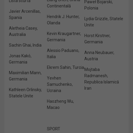
Lista scurtă
Paweł Bojarski,
Continentală
Polonia
Javier Arcenillas,
Hendrik J. Hunter,
Spania
Lydia Grizzle, Statele
Olanda
Unite
Aletheia Casey,
Kevin Kraugartner,
Australia
Horst Kirstner,
Germania
Germania
Sachin Ghai, India
Alessio Paduano,
Anna Neubauer,
Jonas Kakó,
Italia
Austria
Germania
Ekrem Sahin, Turcia
Mojtaba
Maximilian Mann,
Radmanesh,
Yevhen
Germania
Republica Islamică
Samuchenko,
Iran
Kathleen Orlinsky,
Ucraina
Statele Unite
Haozheng Wu,
Macao
SPORT