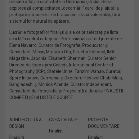
rinoceri aflați în captivitate în Germania și India. Seria
explorează complexitatea „decornării” care, deși ajută la
protejarea rinocerilor de braconieri, îi lasă vulnerabili, fără
sistemul lor natural de apărare.
Lucrările fotografilor finaliști și ale celor selectați pe lista
scurtă în cadrul categoriei Professional au fost jurizate de:
Elena Navarro, Curator de Fotografie, Producător și
Consultant, Mexic; Mutsuko Ota, Director Editorial, IMA
Magazine, Japonia; Elisabeth Sherman, Curator Senior,
Director de Expoziții și Colecții, International Center of
Photography (ICP), Statele Unite; Tanzim Wahab, Curator,
Spore Initiative, Germania și Directorul Festival Chobi Mela,
Bangladesh; și Monica Allende, Curator Independent,
Consultant de Fotografie și Președintă a Juriului.FINALIȘTII
COMPETIȚIEI ȘI LISTELE SCURTE
ARHITECTURĂ &
CREATIVITATE
PROIECTE
DESIGN
DOCUMENTARE
Finaliști
Finaliști
Finaliști