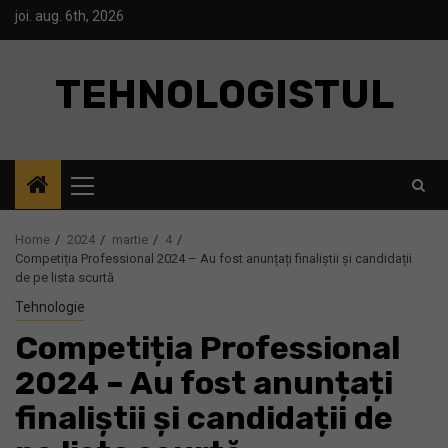
Skip
joi. aug. 6th, 2026
to
content
TEHNOLOGISTUL
Primary
Menu
Home
2024
martie
4
Competiția Professional 2024 – Au fost anunțați finaliștii și candidații
de pe lista scurtă
Tehnologie
Competiția Professional
2024 – Au fost anunțați
finaliștii și candidații de