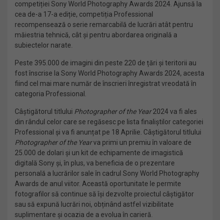
competiției Sony World Photography Awards 2024. Ajunsă la
cea de-a 17-a ediție, competiția Professional
recompensează o serie remarcabilă de lucrări atât pentru
măiestria tehnică, cât și pentru abordarea originală a
subiectelor narate.
Peste 395.000 de imagini din peste 220 de țări și teritorii au
fost înscrise la Sony World Photography Awards 2024, acesta
fiind cel mai mare număr de înscrieri înregistrat vreodată în
categoria Professional.
Câștigătorul titlului
Photographer of the Year
2024 va fi ales
din rândul celor care se regăsesc pe lista finaliștilor categoriei
Professional și va fi anunțat pe 18 Aprilie. Câștigătorul titlului
Photographer of the Year
va primi un premiu în valoare de
25.000 de dolari și un kit de echipamente de imagistică
digitală Sony și, în plus, va beneficia de o prezentare
personală a lucrărilor sale în cadrul Sony World Photography
Awards de anul viitor. Această oportunitate le permite
fotografilor să continue să își dezvolte proiectul câștigător
sau să expună lucrări noi, obținând astfel vizibilitate
suplimentare și ocazia de a evolua în carieră.