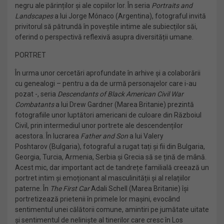
negru ale părinților și ale copiilor lor. În seria
Portraits and
Landscapes
a lui Jorge Mónaco (Argentina),
fotograful invită
privitorul să pătrundă în poveștile intime ale subiecților săi,
oferind o perspectivă reflexivă asupra diversității umane.
PORTRET
În urma unor cercetări aprofundate în arhive și a colaborării
cu genealogi – pentru a da de urmă personajelor care i-au
pozat -, seria
Descendants of Black American Civil War
Combatants
a lui Drew Gardner (Marea Britanie) prezintă
fotografiile unor luptători americani de culoare din Războiul
Civil, prin intermediul unor portrete ale descendenților
acestora. În lucrarea
Father and Son
a lui Valery
Poshtarov (Bulgaria), fotograful a rugat tați și fii din Bulgaria,
Georgia, Turcia, Armenia, Serbia și Grecia să se țină de mână.
Acest mic, dar important act de tandrețe familială creează un
portret intim și emoționant al masculinității și al relațiilor
paterne. În
The First Car
Adali Schell (Marea Britanie) își
portretizează prietenii în primele lor mașini, evocând
sentimentul unei călătorii comune, amintiri pe jumătate uitate
și sentimentul de neliniște al tinerilor care cresc în Los