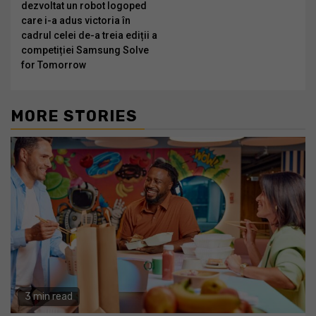
Reading
dezvoltat un robot logoped
care i-a adus victoria în
cadrul celei de-a treia ediții a
competiției Samsung Solve
for Tomorrow
MORE STORIES
3 min read