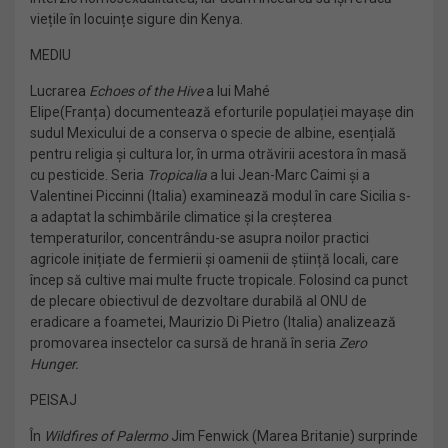
viețile în locuințe sigure din Kenya.
MEDIU
Lucrarea
Echoes of the Hive
a lui Mahé
Elipe(Franța) documentează eforturile populației mayașe din
sudul Mexicului de a conserva o specie de albine, esențială
pentru religia și cultura lor, în urma otrăvirii acestora în masă
cu pesticide. Seria
Tropicalia
a lui Jean-Marc Caimi și a
Valentinei Piccinni (Italia) examinează modul în care Sicilia s-
a adaptat la schimbările climatice și la creșterea
temperaturilor, concentrându-se asupra noilor practici
agricole inițiate de fermierii și oamenii de știință locali, care
încep să cultive mai multe fructe tropicale. Folosind ca punct
de plecare obiectivul de dezvoltare durabilă al ONU de
eradicare a foametei, Maurizio Di Pietro (Italia) analizează
promovarea insectelor ca sursă de hrană în seria
Zero
Hunger.
PEISAJ
În
Wildfires of Palermo
Jim Fenwick (Marea Britanie) surprinde