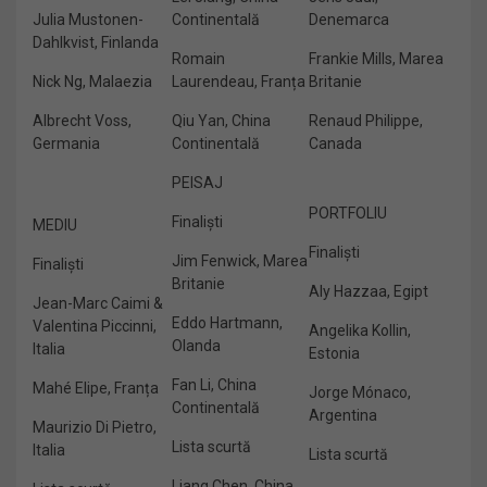
Julia Mustonen-
Continentală
Denemarca
Dahlkvist, Finlanda
Romain
Frankie Mills, Marea
Nick Ng, Malaezia
Laurendeau, Franța
Britanie
Albrecht Voss,
Qiu Yan, China
Renaud Philippe,
Germania
Continentală
Canada
PEISAJ
PORTFOLIU
Finaliști
MEDIU
Finaliști
Jim Fenwick, Marea
Finaliști
Britanie
Aly Hazzaa, Egipt
Jean-Marc Caimi &
Eddo Hartmann,
Valentina Piccinni,
Angelika Kollin,
Olanda
Italia
Estonia
Fan Li, China
Mahé Elipe, Franța
Jorge Mónaco,
Continentală
Argentina
Maurizio Di Pietro,
Lista scurtă
Italia
Lista scurtă
Liang Chen, China