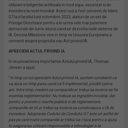
utilizarii inteligentei artificiala in mod sigur, securizat si de
incredere la nivel mondial. Acest cod a fost convenit de liderii
G7 la sfarsitul lunii octombrie 2023, alaturi de un set de
Principii Directoare pentru a le urma cele mai puternice
democratii din lume atunci cand se dezvolta noile sisteme de
IA. Decizia Milestone vine in timp ce Uniunea Europeana a
convenit asupra propriului sau Act privind IA.
APRECIEM ACTUL PRIVIND IA
In recunoasterea importantei Actului privind IA, Thomas
Jensen a spus:
”
In timp ce noi apreciem Actul privind IA, suntem constienti ca
va dura un timp pana cand va fi implementat, posibil cativa
ani. Intre timp, credem ca companiile ar trebui sa incerce sa fie
inaintea reglementarilor. Nu trebuie sa ingradim inovatia, dar
pentru a preveni o reactie publica si de reglementare,
companiile de IA ar trebui sa incerce sa construiasca o IA de
incredere. Adoptarea Codului de Conduita G7 este un astfel de
pas pe care toate companiile ar trebui sa-l faca pentru a ajuta
la asigurarea utilizarii responsabile a tehnologiei si la