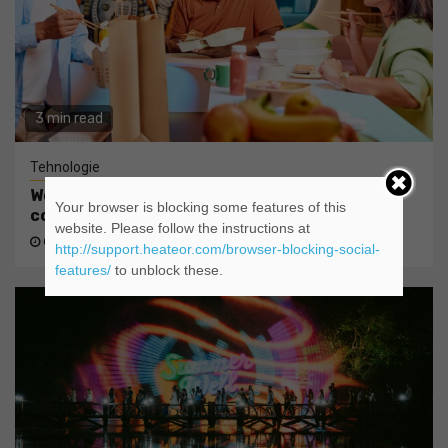
3 min read
Tehnologie
Wolt lansează funcția split payments, pentru
Your browser is blocking some features of this
comenzile de grup, în România
website. Please follow the instructions at
O zi ago
admin@
http://support.heateor.com/browser-blocking-social-
features/
to unblock these.