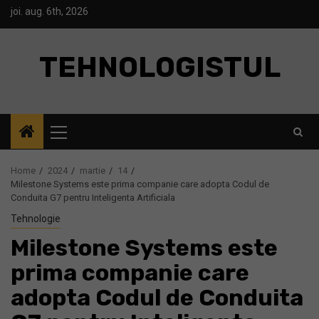
Skip
joi. aug. 6th, 2026
to
content
TEHNOLOGISTUL
Primary
Menu
Home
2024
martie
14
Milestone Systems este prima companie care adopta Codul de
Conduita G7 pentru Inteligenta Artificiala
Tehnologie
Milestone Systems este
prima companie care
adopta Codul de Conduita