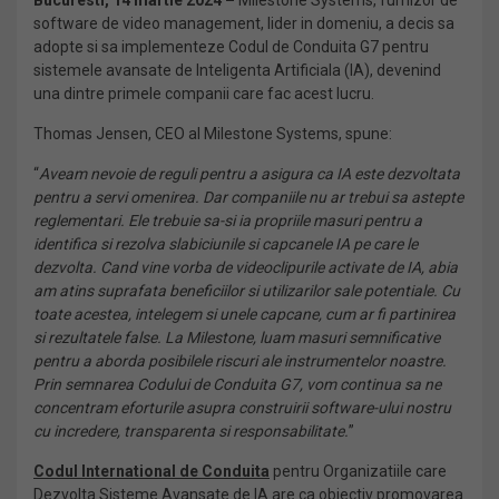
Bucuresti, 14 martie 2024 –
Milestone Systems, furnizor de
software de video management, lider in domeniu, a decis sa
adopte si sa implementeze Codul de Conduita G7 pentru
sistemele avansate de Inteligenta Artificiala (IA), devenind
una dintre primele companii care fac acest lucru.
Thomas Jensen, CEO al Milestone Systems, spune:
“
Aveam nevoie de reguli pentru a asigura ca IA este dezvoltata
pentru a servi omenirea. Dar companiile nu ar trebui sa astepte
reglementari. Ele trebuie sa-si ia propriile masuri pentru a
identifica si rezolva slabiciunile si capcanele IA pe care le
dezvolta. Cand vine vorba de videoclipurile activate de IA, abia
am atins suprafata beneficiilor si utilizarilor sale potentiale. Cu
toate acestea, intelegem si unele capcane, cum ar fi partinirea
si rezultatele false. La Milestone, luam masuri semnificative
pentru a aborda posibilele riscuri ale instrumentelor noastre.
Prin semnarea Codului de Conduita G7, vom continua sa ne
concentram eforturile asupra construirii software-ului nostru
cu incredere, transparenta si responsabilitate.
”
Codul International de Conduita
pentru Organizatiile care
Dezvolta Sisteme Avansate de IA are ca obiectiv promovarea