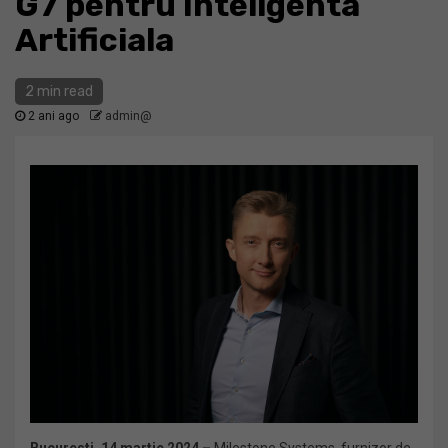
G7 pentru Inteligenta
Artificiala
2 min read
2 ani ago
admin@