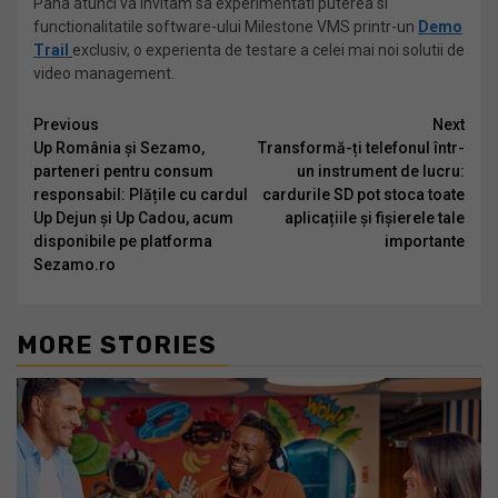
Pana atunci va invitam sa experimentati puterea si
functionalitatile software-ului Milestone VMS printr-un
Demo
Trail
exclusiv, o experienta de testare a celei mai noi solutii de
video management.
Continue
Previous
Next
Up România și Sezamo,
Transformă-ți telefonul într-
Reading
parteneri pentru consum
un instrument de lucru:
responsabil: Plățile cu cardul
cardurile SD pot stoca toate
Up Dejun și Up Cadou, acum
aplicațiile și fișierele tale
disponibile pe platforma
importante
Sezamo.ro
MORE STORIES