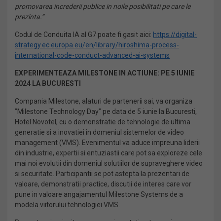
promovarea increderii publice in noile posibilitati pe care le
prezinta.”
Codul de Conduita IA al G7 poate fi gasit aici:
https://digital-
strategy.ec.europa.eu/en/library/hiroshima-process-
international-code-conduct-advanced-ai-systems
EXPERIMENTEAZA MILESTONE IN ACTIUNE: PE 5 IUNIE
2024 LA BUCURESTI
Compania Milestone, alaturi de partenerii sai, va organiza
”Milestone Technology Day” pe data de 5 iunie la Bucuresti,
Hotel Novotel, cu o demonstratie de tehnologie de ultima
generatie si a inovatiei in domeniul sistemelor de video
management (VMS). Evenimentul va aduce impreuna liderii
din industrie, expertii si entuziastii care pot sa exploreze cele
mai noi evolutii din domeniul solutiilor de supraveghere video
si securitate. Participantii se pot astepta la prezentari de
valoare, demonstratii practice, discutii de interes care vor
pune in valoare angajamentul Milestone Systems de a
modela viitorului tehnologiei VMS.