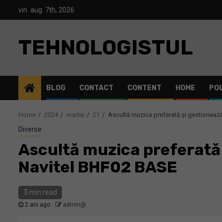
Skip
vin. aug. 7th, 2026
to
content
TEHNOLOGISTUL
BLOG
CONTACT
CONTENT
HOME
POL
Home
2024
martie
21
Ascultă muzica preferată și gestionează
Diverse
Ascultă muzica preferată 
Navitel BHF02 BASE
3 min read
2 ani ago
admin@