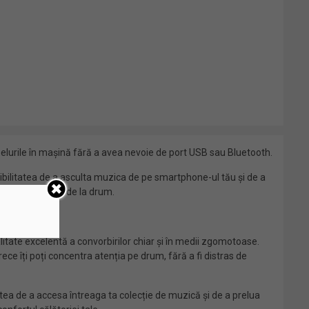
pelurile în mașină fără a avea nevoie de port USB sau Bluetooth.
osibilitatea de a asculta muzica de pe smartphone-ul tău și de a
 să-ți iei ochii de la drum.
tate excelentă a convorbirilor chiar și în medii zgomotoase.
ece îți poți concentra atenția pe drum, fără a fi distras de
atea de a accesa întreaga ta colecție de muzică și de a prelua