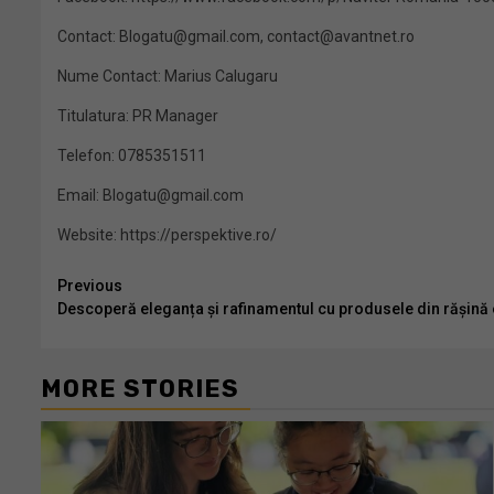
Contact: Blogatu@gmail.com, contact@avantnet.ro
Nume Contact: Marius Calugaru
Titulatura: PR Manager
Telefon: 0785351511
Email: Blogatu@gmail.com
Website: https://perspektive.ro/
Continue
Previous
Descoperă eleganța și rafinamentul cu produsele din rășină
Reading
MORE STORIES