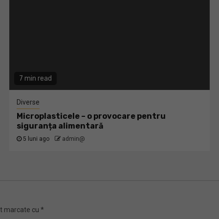
7 min read
Diverse
Microplasticele – o provocare pentru
siguranța alimentară
5 luni ago
admin@
nt marcate cu
*