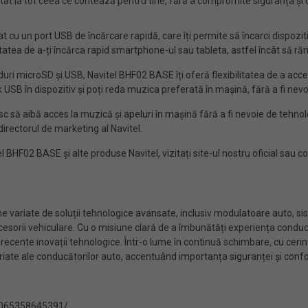
t la tot ceea ce contează pentru tine, fără a compromite siguranța și co
cu un port USB de încărcare rapidă, care îți permite să încarci dispozitiv
ilitatea de a-ți încărca rapid smartphone-ul sau tableta, astfel încât să 
uri microSD și USB, Navitel BHF02 BASE îți oferă flexibilitatea de a acc
 USB în dispozitiv și poți reda muzica preferată în mașină, fără a fi nevo
să aibă acces la muzică și apeluri în mașină fără a fi nevoie de tehnologi
irectorul de marketing al Navitel.
F02 BASE și alte produse Navitel, vizitați site-ul nostru oficial sau con
e variate de soluții tehnologice avansate, inclusiv modulatoare auto, 
 accesorii vehiculare. Cu o misiune clară de a îmbunătăți experiența con
i recente inovații tehnologice. Într-o lume în continuă schimbare, cu ce
e ale conducătorilor auto, accentuând importanța siguranței și confortul
0065358645391/