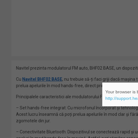
Navitel prezinta modulatorul FM auto, BHF02 BASE, un dispozitiv
Cu
Navitel BHF02 BASE
, nu trebuie să-ți faci griji dacă mașin
prelua apelurile în mod hands-free, direct prin difuzoarele mașini
Your browser is b
Principalele caracteristici ale modulatorului FM auto Navitel B
http://support.h
– Set hands-free integrat: Cu microfonul încorporat și tehnolo
Acest lucru înseamnă că poți prelua apelurile în mod clar și fără
zgomotele din jur.
– Conectivitate Bluetooth: Dispozitivul se conectează rapid și u