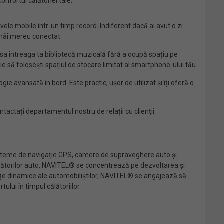
nfortul călătoriei tale.
ele mobile într-un timp record. Indiferent dacă ai avut o zi
rămâi mereu conectat.
esa întreaga ta bibliotecă muzicală fără a ocupă spațiu pe
ie să folosești spațiul de stocare limitat al smartphone-ului tău.
e avansată în bord. Este practic, ușor de utilizat și îți oferă o
tactați departamentul nostru de relații cu clienții.
sisteme de navigație GPS, camere de supraveghere auto și
ducătorilor auto, NAVITEL® se concentrează pe dezvoltarea și
rințe dinamice ale automobiliștilor, NAVITEL® se angajează să
ui în timpul călătoriilor.