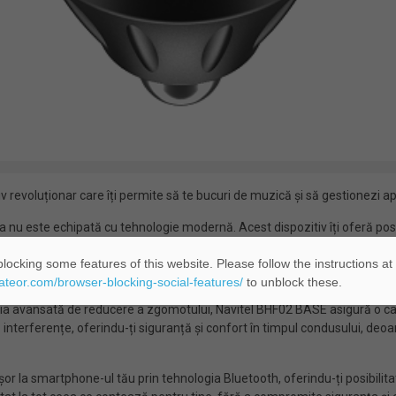
 revoluționar care îți permite să te bucuri de muzică și să gestionezi a
a ta nu este echipată cu tehnologie modernă. Acest dispozitiv îți oferă p
i tale. Cu butoanele integrate, poți controla ușor muzica și apelurile, fără
locking some features of this website. Please follow the instructions at
HF02 BASE includ:
eateor.com/browser-blocking-social-features/
to unblock these.
gia avansată de reducere a zgomotului, Navitel BHF02 BASE asigură o cali
 interferențe, oferindu-ți siguranță și confort în timpul condusului, deoar
șor la smartphone-ul tău prin tehnologia Bluetooth, oferindu-ți posibilit