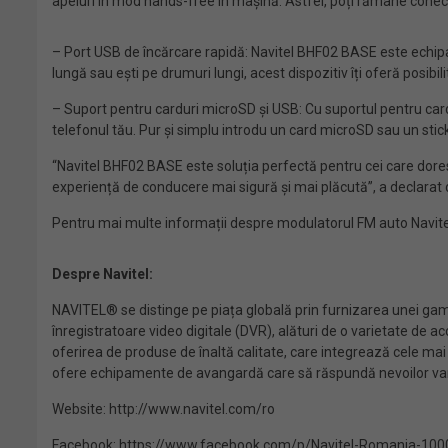
apeluri în mod hands-free în mașină. Astfel, poți rămâne conecta
– Port USB de încărcare rapidă: Navitel BHF02 BASE este echipat 
lungă sau ești pe drumuri lungi, acest dispozitiv îți oferă posib
– Suport pentru carduri microSD și USB: Cu suportul pentru card
telefonul tău. Pur și simplu introdu un card microSD sau un stick
“Navitel BHF02 BASE este soluția perfectă pentru cei care doresc 
experiență de conducere mai sigură și mai plăcută”, a declarat d
Pentru mai multe informații despre modulatorul FM auto Navitel BH
Despre Navitel:
NAVITEL® se distinge pe piața globală prin furnizarea unei gam
înregistratoare video digitale (DVR), alături de o varietate de
oferirea de produse de înaltă calitate, care integrează cele ma
ofere echipamente de avangardă care să răspundă nevoilor variat
Website: http://www.navitel.com/ro
Facebook: https://www.facebook.com/p/Navitel-Romania-10