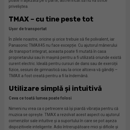
poate fi așezată pe o parte, astfel încât să nu vă strice
priveliștea.
TMAX – cu tine peste tot
Ușor de transportat
În zilele noastre, oricine și orice trebuie să fie polivalent, iar
Panasonic TMAX45 nu face excepție. Cu ajutorul mânerului
de transport integrat, aceasta poate fi mutată în casa
proprietarului sau în mașină pentru a fi utilizată oriunde există
curent electric. Ideală pentru cursuri de dans sau de exerciții
fizice, sesiuni de gimnastică sau la orice altceva vă gândiți –
TMAX a fost creată pentru a fi la îndemână.
Utilizare simplă și intuitivă
Ceva ce toată lumea poate folosi
Nimeni nu vrea ca o petrecere să își piardă vibrația pentru că
muzica se oprește. TMAX a rezolvat acest aspect cu ajutorul
comenzilor sale intuitive și a suportului în care se pot așeza
dispozitivele inteligente. Adio întrerupătoare mici și dificile și