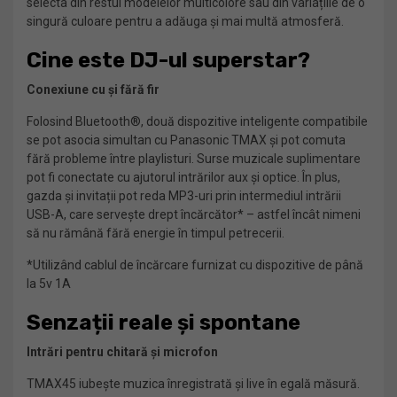
selecta din restul modelelor multicolore sau din variațiile de o
singură culoare pentru a adăuga și mai multă atmosferă.
Cine este DJ-ul superstar?
Conexiune cu și fără fir
Folosind Bluetooth®, două dispozitive inteligente compatibile
se pot asocia simultan cu Panasonic TMAX și pot comuta
fără probleme între playlisturi. Surse muzicale suplimentare
pot fi conectate cu ajutorul intrărilor aux și optice. În plus,
gazda și invitații pot reda MP3-uri prin intermediul intrării
USB-A, care servește drept încărcător* – astfel încât nimeni
să nu rămână fără energie în timpul petrecerii.
*Utilizând cablul de încărcare furnizat cu dispozitive de până
la 5v 1A
Senzații reale și spontane
Intrări pentru chitară și microfon
TMAX45 iubește muzica înregistrată și live în egală măsură.