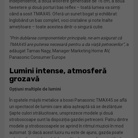
independente, a două woofere generoase de 16 cm, a două
tweetere și două porturi bas reflex – toată lumea va simți
când a sosit TMAX45. Oferă un sunet bogat și echilibrat:
înglobând un bas complet, voci cristaline și note înalte
amețitoare – toate acestea dintr-o singură cutie.
“Prin dublarea componentelor principale, ne-am asigurat că
TMAX45 are puterea necesară pentru a da viață petrecerilor”,
a
adăugat Tamas Nagy, Manager Marketing Home AV,
Panasonic Consumer Europe
Lumini intense, atmosferă
grozavă
Opțiuni multiple de lumini
În spatele măștii metalice a boxei Panasonic TMAX45 se află
un spectacol de lumini care abia așteaptă să se dezlănțuie.
Șapte culori strălucitoare, unsprezece modele și două
stroboscoape sunt la dispoziția gazdei petrecerii. Patru dintre
modele și stroboscoapele se aprind în ritmul muzicii în mod
automat. Și dacă acest lucru nu este de ajuns, gazda poate