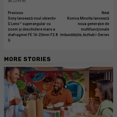
de 2299 lei.
Continue
Previous
Next
Sony lansează noul obiectiv
Konica Minolta lansează
Reading
G Lens™ superangular cu
noua generație de
zoom și deschidere mare a
multifuncționale
diafragmei FE 16-25mm F2.8
îmbunătățite, bizhub i-Series
G
MORE STORIES