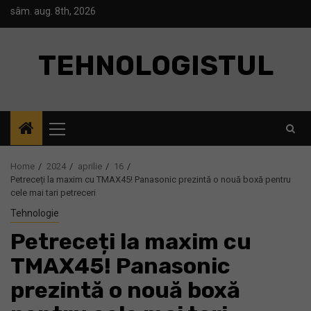
Skip
sâm. aug. 8th, 2026
to
content
TEHNOLOGISTUL
Primary
Menu
Home
2024
aprilie
16
Petreceți la maxim cu TMAX45! Panasonic prezintă o nouă boxă pentru
cele mai tari petreceri
Tehnologie
Petreceți la maxim cu
TMAX45! Panasonic
prezintă o nouă boxă