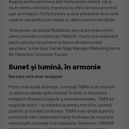
Asigură pentru petrecere atât mufe pentru chitară, cât și
mufe pentru microfon, împreună cu efect de ecou și control
ușor al mixajului. Perfect pentru a duce petrecerile la un nivel
superior sau pentru a te relaxa cu câțiva prieteni mai târziu.
“Este grozav să adaugi flexibilitate, așa că am inclus intrări
pentru microfon și chitară pe TMAX45. Practic și la îndemână
pentru anunțuri la petreceri și sesiuni de improvizație
spontane”,
a mai spus Tamas Nagy Manager Marketing Home
AV, Panasonic Consumer Europe
Sunet și lumină, în armonie
Karaoke este doar începutul
Pentru mai multă distracție, conectați TMAX la un televizor
cu ajutorul cablului optic furnizat. În timp ce televizorul
inteligent afișează imaginile și versurile karaoke, TMAX se
ocupă de restul – cu intrarea sa pentru microfon, sunetul
puternic și efectele luminoase. TMAX este ideală și pentru
petrecerile care celebrează marile festivaluri de muzică și
concursurile muzicale mult așteptate. Panasonic TMAX45