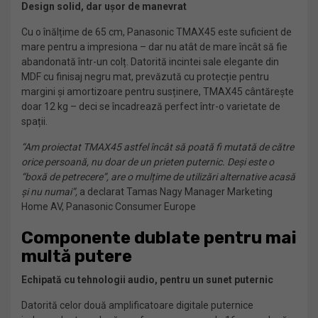
Design solid, dar ușor de manevrat
Cu o înălțime de 65 cm, Panasonic TMAX45 este suficient de
mare pentru a impresiona – dar nu atât de mare încât să fie
abandonată într-un colț. Datorită incintei sale elegante din
MDF cu finisaj negru mat, prevăzută cu protecție pentru
margini și amortizoare pentru susținere, TMAX45 cântărește
doar 12 kg – deci se încadrează perfect într-o varietate de
spații.
“Am proiectat TMAX45 astfel încât să poată fi mutată de către
orice persoană, nu doar de un prieten puternic. Deși este o
“boxă de petrecere”, are o mulțime de utilizări alternative acasă
și nu numai”,
a declarat
Tamas Nagy Manager Marketing
Home AV, Panasonic Consumer Europe
Componente dublate pentru mai
multă putere
Echipată cu tehnologii audio, pentru un sunet puternic
Datorită celor două amplificatoare digitale puternice