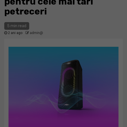
pentru cele mai tari
petreceri
5 min read
2 ani ago
admin@