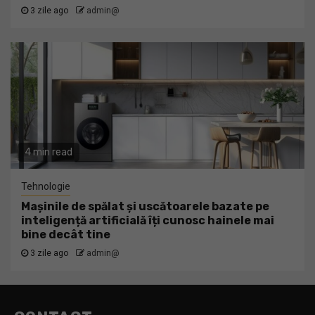
3 zile ago
admin@
4 min read
Tehnologie
Mașinile de spălat și uscătoarele bazate pe
inteligență artificială îți cunosc hainele mai
bine decât tine
3 zile ago
admin@