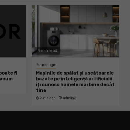
4 min read
Tehnologie
oate fi
Mașinile de spălat și uscătoarele
ă acum
bazate pe inteligență artificială
îți cunosc hainele mai bine decât
tine
2 zile ago
admin@