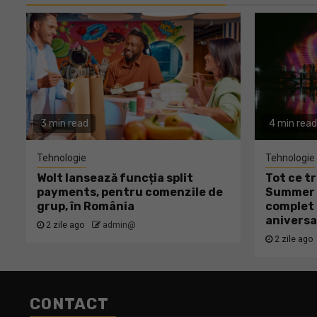
3 min read
4 min read
Tehnologie
Tehnologie
Wolt lansează funcția split
Tot ce tr
payments, pentru comenzile de
Summer W
grup, în România
complet 
aniversa
2 zile ago
admin@
2 zile ago
CONTACT