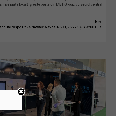
ni pe piața locală și este parte din MET Group, cu sediul central
Next
ândute dispozitive Navitel: Navitel R600, R66 2K și AR280 Dual