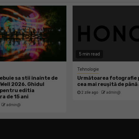
5 min read
Tehnologie
ebuie sa stii inainte de
Următoarea fotografie p
ell 2026. Ghidul
cea mai reușită de pân
pentru editia
2 zile ago
admin@
ra de 15 ani
admin@