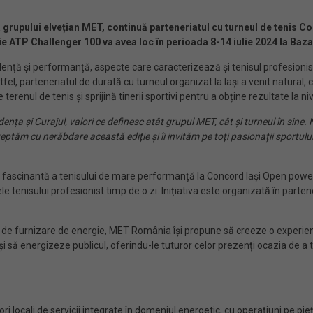
upului elvețian MET, continuă parteneriatul cu turneul de tenis Conc
ie ATP Challenger 100 va avea loc în perioada 8-14 iulie 2024 la Baza 
lență și performanță, aspecte care caracterizează și tenisul profesionist
fel, parteneriatul de durată cu turneul organizat la Iași a venit natural, 
enul de tenis și sprijină tinerii sportivi pentru a obține rezultate la nive
ența și Curajul, valori ce definesc atât grupul MET, cât și turneul în sine
tăm cu nerăbdare această ediție și îi invităm pe toți pasionații sportului s
a fascinantă a tenisului de mare performanță la Concord Iași Open powe
isele tenisului profesionist timp de o zi. Inițiativa este organizată în p
ile de furnizare de energie, MET România își propune să creeze o experien
i să energizeze publicul, oferindu-le tuturor celor prezenți ocazia de a 
locali de servicii integrate în domeniul energetic, cu operațiuni pe piețel