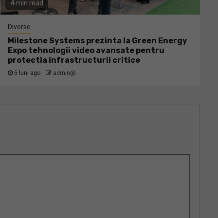
4 min read
Diverse
Milestone Systems prezinta la Green Energy
Expo tehnologii video avansate pentru
protectia infrastructurii critice
5 luni ago
admin@