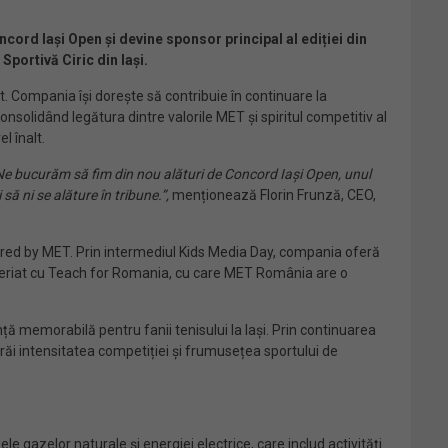
ord Iași Open și devine sponsor principal al ediției din
Sportivă Ciric din Iași.
. Compania își dorește să contribuie în continuare la
consolidând legătura dintre valorile MET și spiritul competitiv al
l înalt.
. Ne bucurăm să fim din nou alături de Concord Iași Open, unul
ă ni se alăture în tribune.”,
menționează Florin Frunză, CEO,
red by MET. Prin intermediul Kids Media Day, compania oferă
arteneriat cu Teach for Romania, cu care MET România are o
ță memorabilă pentru fanii tenisului la Iași. Prin continuarea
trăi intensitatea competiției și frumusețea sportului de
e gazelor naturale și energiei electrice, care includ activități