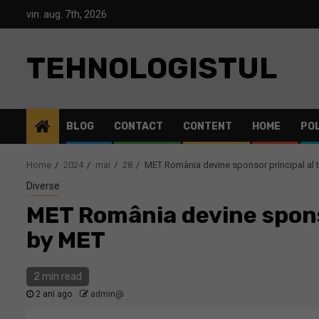
Skip
vin. aug. 7th, 2026
to
content
TEHNOLOGISTUL
BLOG
CONTACT
CONTENT
HOME
POL
Home
2024
mai
28
MET România devine sponsor principal al 
Diverse
MET România devine spons
by MET
2 min read
2 ani ago
admin@