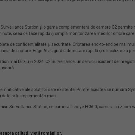
Surveillance Station și o gamă complementară de camere C2 permite no
nute, ceea ce face rapidă și simplă monitorizarea mediilor dificile care 
ete de confidențialitate și securitate. Criptarea end-to-end pe mai multe
cheia de criptare. Edge AI asigură o detectare rapidă și o localizare a pers
ion mai târziu în 2024. C2 Surveillance, un serviciu existent de înregistr
 ușoară.
semnificative ale soluțiilor sale existente. Printre acestea se numără Sy
i datelor în implementări mari.
mise Surveillance Station, cu camera fisheye FC600, camera cu zoom var
supra calității vieții românilor,