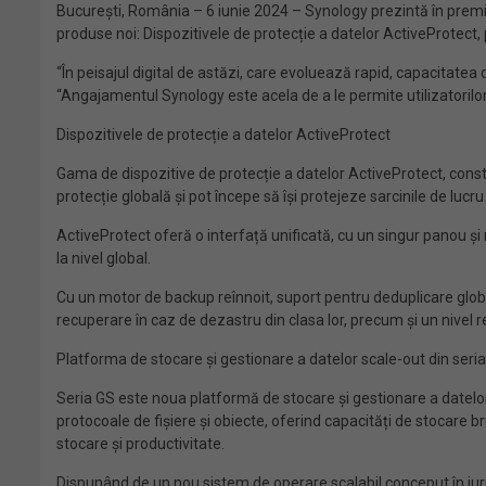
București, România – 6 iunie 2024 – Synology prezintă în premier
produse noi: Dispozitivele de protecție a datelor ActiveProtect
“În peisajul digital de astăzi, care evoluează rapid, capacitatea d
“Angajamentul Synology este acela de a le permite utilizatorilor 
Dispozitivele de protecție a datelor ActiveProtect
Gama de dispozitive de protecție a datelor ActiveProtect, const
protecție globală și pot începe să își protejeze sarcinile de luc
ActiveProtect oferă o interfață unificată, cu un singur panou și 
la nivel global.
Cu un motor de backup reînnoit, suport pentru deduplicare globa
recuperare în caz de dezastru din clasa lor, precum și un nivel 
Platforma de stocare și gestionare a datelor scale-out din seri
Seria GS este noua platformă de stocare și gestionare a datelor 
protocoale de fișiere și obiecte, oferind capacități de stocare 
stocare și productivitate.
Dispunând de un nou sistem de operare scalabil conceput în jurul 