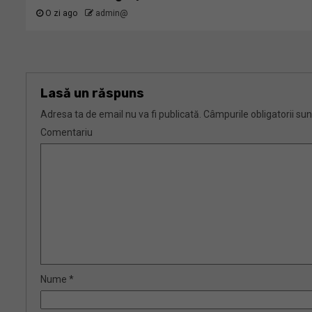
O zi ago
admin@
Lasă un răspuns
Adresa ta de email nu va fi publicată.
Câmpurile obligatorii su
Comentariu
Nume
*