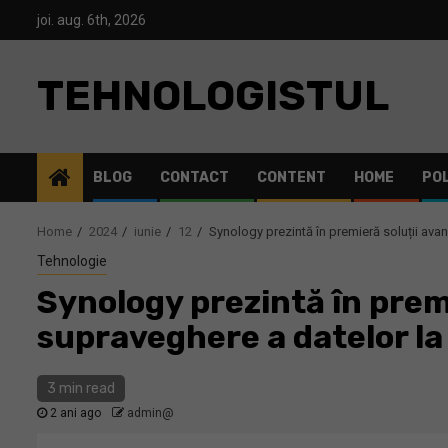
Skip
joi. aug. 6th, 2026
to
content
TEHNOLOGISTUL
BLOG
CONTACT
CONTENT
HOME
POL
Home
2024
iunie
12
Synology prezintă în premieră soluții ava
Tehnologie
Synology prezintă în premi
supraveghere a datelor la
3 min read
2 ani ago
admin@