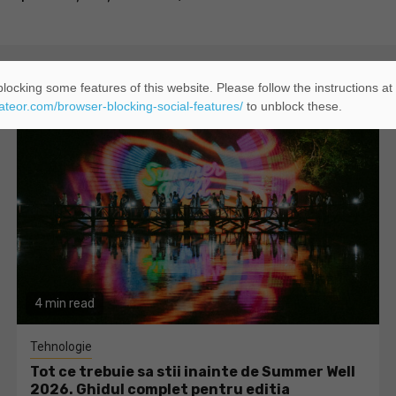
locking some features of this website. Please follow the instructions at
eateor.com/browser-blocking-social-features/
to unblock these.
4 min read
Tehnologie
Tot ce trebuie sa stii inainte de Summer Well
2026. Ghidul complet pentru editia