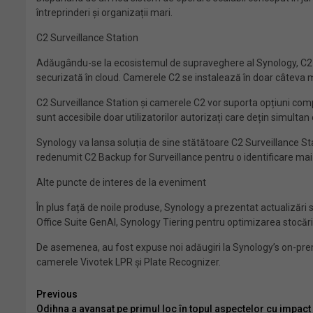
întreprinderi și organizații mari.
C2 Surveillance Station
Adăugându-se la ecosistemul de supraveghere al Synology, C2 
securizată în cloud. Camerele C2 se instalează în doar câteva mi
C2 Surveillance Station și camerele C2 vor suporta opțiuni compl
sunt accesibile doar utilizatorilor autorizați care dețin simultan 
Synology va lansa soluția de sine stătătoare C2 Surveillance Stat
redenumit C2 Backup for Surveillance pentru o identificare mai
Alte puncte de interes de la eveniment
În plus față de noile produse, Synology a prezentat actualizări 
Office Suite GenAI, Synology Tiering pentru optimizarea stocări
De asemenea, au fost expuse noi adăugiri la Synology’s on-pre
camerele Vivotek LPR și Plate Recognizer.
Continue
Previous
Odihna a avansat pe primul loc în topul aspectelor cu impact a