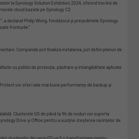
or la Synology Solution Exhibition 2024, oferind trei linii de
 camerele cloud bazate pe Synology C2.
lui”, a declarat Philip Wong, fondatorul și președintele Synology.
ate fronturile.”
ntare. Companiile pot finaliza instalarea, pot defini planuri de
ite cu politici de protecție, păstrare și intangibilitate aplicate
veProtect vor oferi cele mai bune performanțe de backup și
alabilă. Clusterele GS de până la 96 de noduri vor suporta
ynology Drive și Office pentru a susține creșterea cerințelor de
nării clusterelor din seria GS va fi o transformare pentru