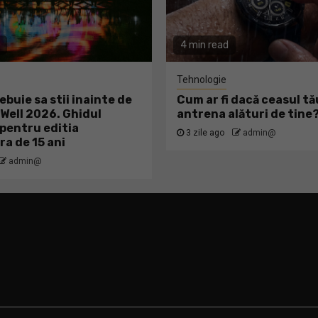
4 min read
Tehnologie
ebuie sa stii inainte de
Cum ar fi dacă ceasul tă
ell 2026. Ghidul
antrena alături de tine
pentru editia
3 zile ago
admin@
ra de 15 ani
admin@