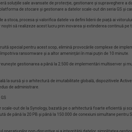
ă soluțiile sale avansate de protecție, gestionare și supraveghere a datel
, platforma de stocare și gestionare a datelor scale-out din seria GS și
e a stoca, procesa și valorifica datele va defini liderii de piață ai viitoru
noștri să realizeze acest lucru prin inovarea și extinderea continuă pe to
ruită special pentru acest scop, elimină provocările complexe de impleme
ru împotriva ransomware și a altor amenințări în mai puțin de 10 minute.
reunește gestionarea a până la 2.500 de implementări multiserver și multis
lă la sursă și o arhitectură de imutabilitate globală, dispozitivele Acti
redus de administrare.
a GS
scale-out de la Synology, bazată pe o arhitectură foarte eficientă și sc
brută de până la 20 PB și până la 150.000 de conexiuni simultane pentru S
operațiunilor non-disruptive și a integrității datelor, simplitatea gestio