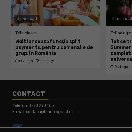
3 min read
4 min read
Tehnologie
Tehnologie
Wolt lansează funcția split
Tot ce tr
payments, pentru comenzile de
Summer W
grup, în România
complet 
aniversa
O zi ago
admin@
O zi ago
CONTACT
Telefon:
0770.290.165
E-mail:
contact@tehnologistul.ro