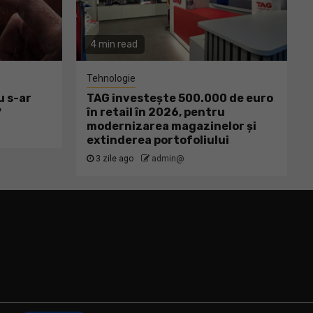
4 min read
Tehnologie
u s-ar
TAG investește 500.000 de euro
?
în retail în 2026, pentru
modernizarea magazinelor și
extinderea portofoliului
3 zile ago
admin@