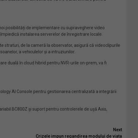
i posibilități de implementare cu supraveghere video
împiedică instalarea serverelor de înregistrare locale.
 straturi, de la cameră la observator, asigură că videoclipurile
oanelor, a vehiculelor și a intruziunilor.
are duală în cloud hibrid pentru NVR-urile on-prem, va fi
nology AI Console pentru gestionarea centralizată a integrării
iabil BC800Z și suport pentru controlerele de ușă Axis,
Next
Crizele impun regandirea modului de viata