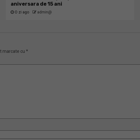
aniversara de 15 ani
O zi ago
admin@
nt marcate cu
*