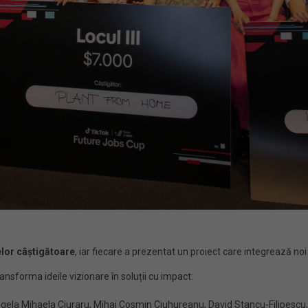
lor câștigătoare
, iar fiecare a prezentat un proiect care integrează noi 
ransforma ideile vizionare în soluții cu impact:
ela Mihaela Ciuraru, Mihai Cosmin Ciuhureanu, David Stancu-Filipescu, L