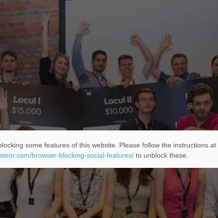
locking some features of this website. Please follow the instructions at
eateor.com/browser-blocking-social-features/
to unblock these.