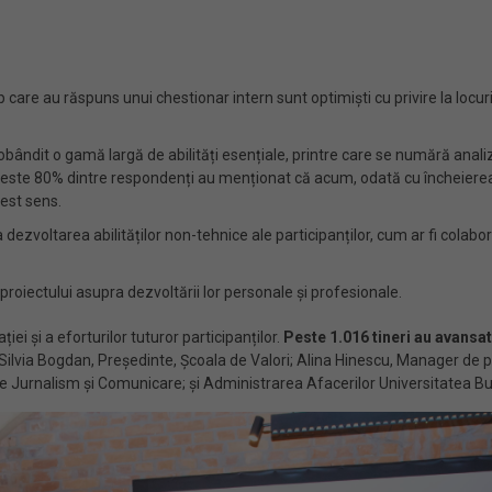
 care au răspuns unui chestionar intern sunt optimiști cu privire la locur
bândit o gamă largă de abilități esențiale, printre care se numără analiza
s, peste 80% dintre respondenți au menționat că acum, odată cu încheierea 
cest sens.
a dezvoltarea abilităților non-tehnice ale participanților, cum ar fi colab
l proiectului asupra dezvoltării lor personale și profesionale.
iei și a eforturilor tuturor participanților.
Peste 1.016 tineri au avansat
Silvia Bogdan, Președinte, Școala de Valori; Alina Hinescu, Manager de 
Jurnalism și Comunicare; și Administrarea Afacerilor Universitatea Buc