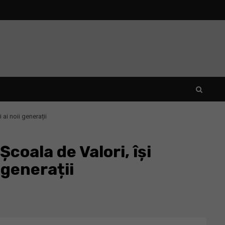
ai noii generații
coala de Valori, își
 generații