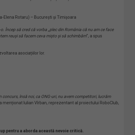
-Elena Rotaru) – București și Timișoara
-o. Încep să cred că vorba „plec din România că nu am ce face
că putem reuși să facem ceva mișto și să schimbăm
”, a spus
voltarea asociațiilor lor.
 un concurs, însă noi, ca ONG-uri, nu avem competitori, lucrăm
 a menționat Iulian Vîrban, reprezentant al proiectului RoboClub,
up pentru a aborda această nevoie critică.