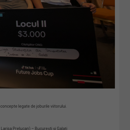
concepte legate de joburile viitorului.
arisa Prelucan) – București și Galați