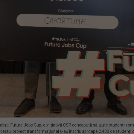
naliștii Future Jobs Cup, o inițiativă CSR concepută să ajute studenții r
acestui proiect transformațional s-au înscris aproape 2.400 de studenți di