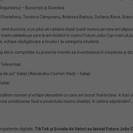
Ungureanu) – București și Suceava
Postelnicu, Teodora Câmpeanu, Andreea Barbuc, Sofiana Alexe, Bianca
ă simt bucuros, e un plus de validare după toată munca pe care am depus
e și toate celelalte pe care le-am întâlnit în cadrul Future Jobs Cup cred 
 echipa câștigătoare a locului I, la categoria studenți.
 și ele în competiție cu proiecte menite să investească în creșterea și dez
 – Teleorman
a de jos” Galați (Alexandru-Cosmin Vlad) – Galați
alați
ă întâlnim oameni și echipe deosebite cu care am lucrat foarte bine. A fost
nsa următoarea fază a proiectului nostru imediat, în câteva săptămâni
”,
competențe digitale,
TikTok și Școala de Valori au lansat Future Jobs C