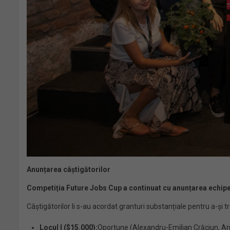
Anunțarea câștigătorilor
Competiția Future Jobs Cup a continuat cu anunțarea echipe
Câștigătorilor li s-au acordat granturi substanțiale pentru a-și t
Locul I ($15.000):
Oportune (Alexandru-Emilian Crăciun, Ang