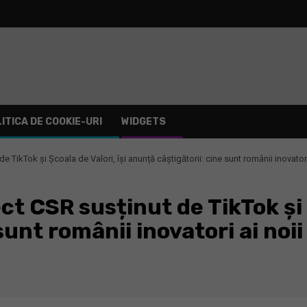
ITICA DE COOKIE-URI
WIDGETS
 TikTok și Școala de Valori, își anunță câștigătorii: cine sunt românii inovatori 
t CSR susținut de TikTok și Ș
sunt românii inovatori ai noii