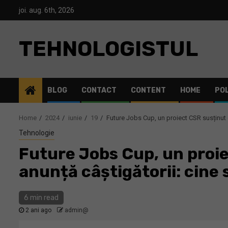
Skip
joi. aug. 6th, 2026
to
content
TEHNOLOGISTUL
BLOG
CONTACT
CONTENT
HOME
POL
Home
2024
iunie
19
Future Jobs Cup, un proiect CSR susținut de
Tehnologie
Future Jobs Cup, un proiec
anunță câștigătorii: cine 
6 min read
2 ani ago
admin@