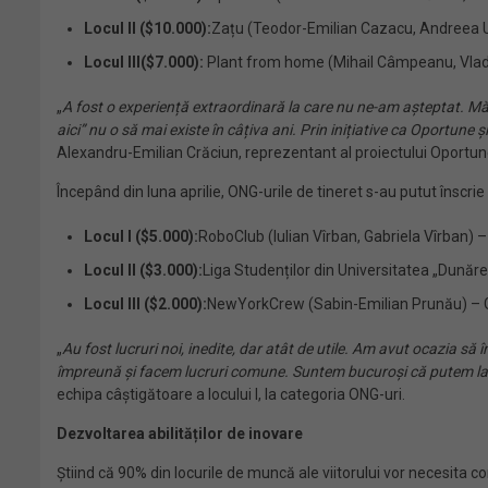
Locul II ($10.000):
Zațu (Teodor-Emilian Cazacu, Andreea 
Locul III
($7.000):
Plant from home (Mihail Câmpeanu, Vlad 
„
A fost o experiență extraordinară la care nu ne-am așteptat. M
aici” nu o să mai existe în câțiva ani. Prin inițiative ca Oportun
Alexandru-Emilian Crăciun, reprezentant al proiectului Oportune,
Începând din luna aprilie, ONG-urile de tineret s-au putut înscrie
Locul I ($5.000):
RoboClub (Iulian Vîrban, Gabriela Vîrban)
Locul II ($3.000):
Liga Studenților din Universitatea „Dunăre
Locul III ($2.000):
NewYorkCrew (Sabin-Emilian Prunău) – G
„
Au fost lucruri noi, inedite, dar atât de utile. Am avut ocazia s
împreună și facem lucruri comune. Suntem bucuroși că putem la
echipa câștigătoare a locului I, la categoria ONG-uri.
Dezvoltarea abilităților de inovare
Știind că 90% din locurile de muncă ale viitorului vor necesita 