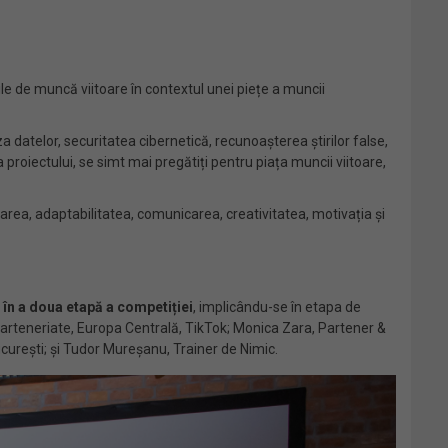
ile de muncă viitoare în contextul unei piețe a muncii
 datelor, securitatea cibernetică, recunoașterea știrilor false,
proiectului, se simt mai pregătiți pentru piața muncii viitoare,
orarea, adaptabilitatea, comunicarea, creativitatea, motivația și
 în a doua etapă a competiției
, implicându-se în etapa de
parteneriate, Europa Centrală, TikTok; Monica Zara, Partener &
urești; și Tudor Mureșanu, Trainer de Nimic.