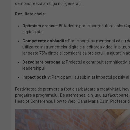
demonstrează ambiția noii generații.
Rezultate cheie:
Optimism crescut:
80% dintre participanții Future Jobs Cup
digitalizate.
Competențe dobândite:
Participanții au menționat că au do
utilizarea instrumentelor digitale și editarea video. În plu
iar peste 75% dintre ei consideră că proiectul i-a ajutat în a
Dezvoltare personală:
Proiectul a contribuit semnificativ l
leadershipul.
Impact pozitiv:
Participanții au subliniat impactul pozitiv a
Festivitatea de premiere a fost o sărbătoare a creativității, inovaț
pregătire a programului. De asemenea, din juriu au făcut parte 
Head of Conference, How to Web; Oana Maria Călin, Profesor de 