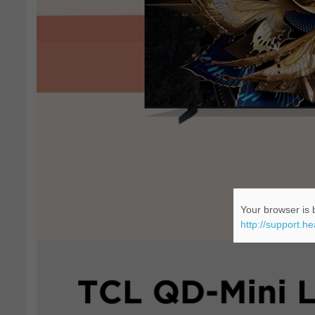
Your browser is b
http://support.h