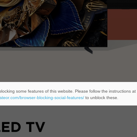
locking some features of this website. Please follow the instructions at
eateor.com/browser-blocking-social-features/
to unblock these.