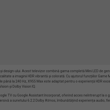
i și design-ului. Acest televizor combină gama completă Mini LED de ge
 o calitate a imaginii HDR vibrantă și colorată. Cu ajutorul funcțiilor 
 de până la 240 Hz, X955 Max este adaptat pentru o experiență HDR excepț
sion și Dolby Vision IQ.
le TV cu Google Assistant încorporat, oferind acces neîntrerupt la o ga
sivă a sunetului 6.2.2 Dolby Atmos, îmbunătățind experiența audio, fie pri