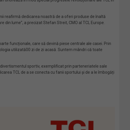
 an onorează în mod special progresele revoluționare ale TCL în
emii reafirmă dedicarea noastră de a oferi produse de înaltă
oare din lume”, a precizat Stefan Streit, CMO al TCL Europe.
arte funcționale, care să devină piese centrale ale casei. Prin
ologia utilizată00 zi de zi acasă. Suntem mândri că toate
ivertismentul sportiv, exemplificat prin parteneriatele sale
icarea TCL de a se conecta cu fanii sportului și de a le îmbogăți