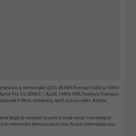
nerația a 6-a, tehnologiile QLED, 4K HDR Premium 5000 și 144Hz
Game Master Pro 3.0, HDMI 2.1, ALLM, 144Hz VRR, FreeSync Premium
ională în filme, streaming, sport și jocuri video. Acesta
mă largă de conținut cu control vocal hands-free integrat.
n intermediul televizorului în sine, fie prin intermediul unui