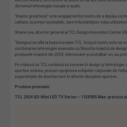
Red Dot Award, cu o istorie de peste 60 de ani, este recunoscut
domeniul tehnologiei vizuale și audio.
“Inspire greatness” este angajamentul nostru de a depăși continu
calitate, la prețuri accesibile, care îmbunătățesc viața utilizat
Shane Lee, director general al TCL Design Innovation Center (DIC
“Designul se află la baza inovației TCL. Scopul nostru este să c
combinarea tehnologiei avansate cu filosofia noastră de design,
produsele noastre din 2024, televizoare și soundbar-uri, au pri
Pe măsură ce TCL continuă să inoveze în design și tehnologie, a
sportive extinse, precum sprijinirea echipelor naționale de fotb
experiențele de divertisment în diferite discipline sportive.
Produse premiate:
TCL 2024 QD-Mini LED TV Series – 115X955 Max: precizie ș