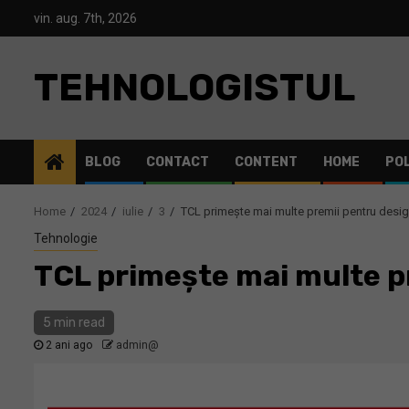
Skip
vin. aug. 7th, 2026
to
content
TEHNOLOGISTUL
BLOG
CONTACT
CONTENT
HOME
POL
Home
2024
iulie
3
TCL primește mai multe premii pentru desi
Tehnologie
TCL primește mai multe p
5 min read
2 ani ago
admin@