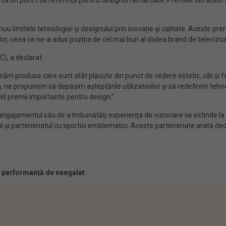
 ca un punct de referință pentru designul remarcabil. Premiile din acest
u limitele tehnologiei și designului prin inovație și calitate. Aceste pr
orilor, ceea ce ne-a adus poziția de cel mai bun al doilea brand de televiz
), a declarat:
reăm produse care sunt atât plăcute din punct de vedere estetic, cât și fo
 ne propunem să depășim așteptările utilizatorilor și să redefinim tehn
mit premii importante pentru design.”
ngajamentul său de a îmbunătăți experiența de vizionare se extinde la d
al și parteneriatul cu sportivi emblematici. Aceste parteneriate arată ded
i performanță de neegalat