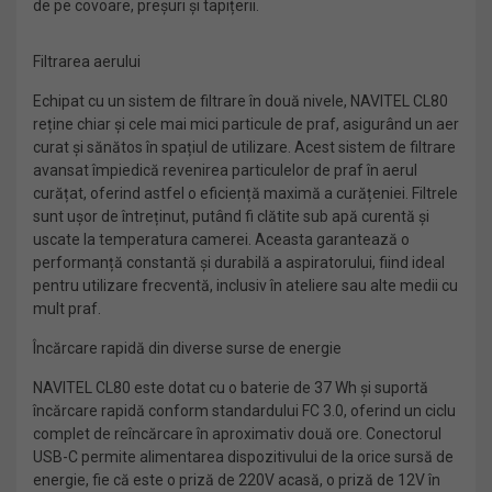
de pe covoare, preșuri și tapițerii.
Filtrarea aerului
Echipat cu un sistem de filtrare în două nivele, NAVITEL CL80
reține chiar și cele mai mici particule de praf, asigurând un aer
curat și sănătos în spațiul de utilizare. Acest sistem de filtrare
avansat împiedică revenirea particulelor de praf în aerul
curățat, oferind astfel o eficiență maximă a curățeniei. Filtrele
sunt ușor de întreținut, putând fi clătite sub apă curentă și
uscate la temperatura camerei. Aceasta garantează o
performanță constantă și durabilă a aspiratorului, fiind ideal
pentru utilizare frecventă, inclusiv în ateliere sau alte medii cu
mult praf.
Încărcare rapidă din diverse surse de energie
NAVITEL CL80 este dotat cu o baterie de 37 Wh și suportă
încărcare rapidă conform standardului FC 3.0, oferind un ciclu
complet de reîncărcare în aproximativ două ore. Conectorul
USB-C permite alimentarea dispozitivului de la orice sursă de
energie, fie că este o priză de 220V acasă, o priză de 12V în