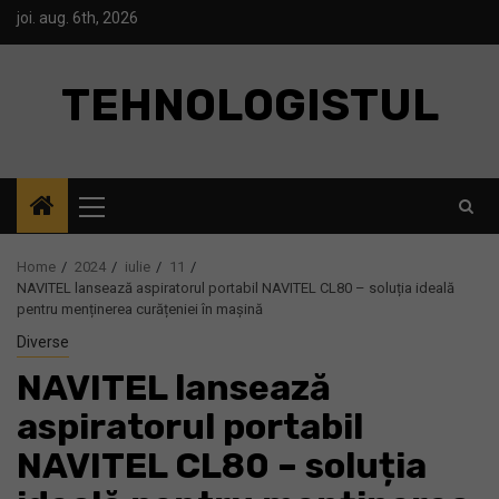
Skip
joi. aug. 6th, 2026
to
content
TEHNOLOGISTUL
Primary
Menu
Home
2024
iulie
11
NAVITEL lansează aspiratorul portabil NAVITEL CL80 – soluția ideală
pentru menținerea curățeniei în mașină
Diverse
NAVITEL lansează
aspiratorul portabil
NAVITEL CL80 – soluția