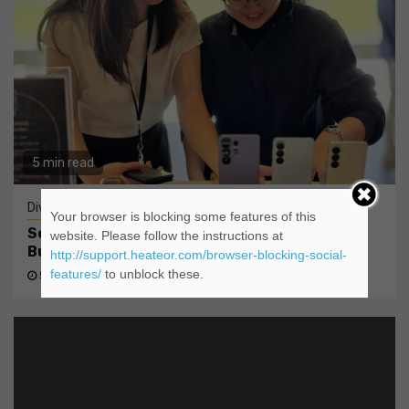
5 min read
Diverse
Your browser is blocking some features of this
Seria Samsung Galaxy S26 și seria Galaxy
website. Please follow the instructions at
Buds4 sunt acum disponibile la nivel mondial
http://support.heateor.com/browser-blocking-social-
features/
to unblock these.
5 luni ago
admin@