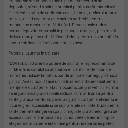
ergonomic și compact îl face ușor de manevrat și de
depozitat, oferind o soluție practică pentru curățenia zilnică.
Fie că este vorba de curățenia casei, biroului, atelierului sau a
mașinii, acest aspirator este soluția perfectă pentru a
menține un mediu curat fără efort. Dimensiunile reduse
permit depozitarea simplă în portbagajul mașinii, pe o masă
de lucru sau pe un raft, făcându-l ideal pentru utilizare atât în
spații restrânse, cât și în zone mai extinse.
Putere și ușurință în utilizare
NAVITEL CL80 oferă o putere de aspirație impresionantă de
11 kPa, fiind capabil să absoarbă eficient diferite tipuri de
murdărie, inclusiv firimituri, păr de animale, rumeguș, cenușă
și nisip. Acest lucru îl face un instrument indispensabil pentru
menținerea curățeniei atât în locuință, cât și în vehicul. Forma
sa ergonomică și accesoriile incluse, cum ar fi duza pentru
fante și atașamentul cu perie, asigură o curățenie eficientă în
locurile greu accesibile și pe suprafețele delicate. Duza pentru
fante permite atingerea spațiilor înguste și a zonelor greu de
accesat, cum ar fi îmbinările și conductele de aer, în timp ce
atașamentul cu perie este ideal pentru îndepărtarea petelor