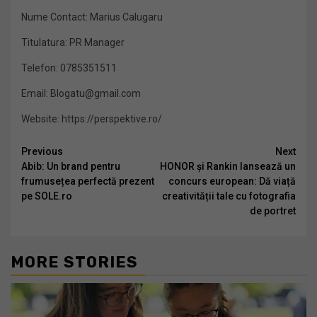
Nume Contact: Marius Calugaru
Titulatura: PR Manager
Telefon: 0785351511
Email: Blogatu@gmail.com
Website: https://perspektive.ro/
Continue
Previous
Next
Abib: Un brand pentru
HONOR și Rankin lansează un
Reading
frumusețea perfectă prezent
concurs european: Dă viață
pe SOLE.ro
creativității tale cu fotografia
de portret
MORE STORIES