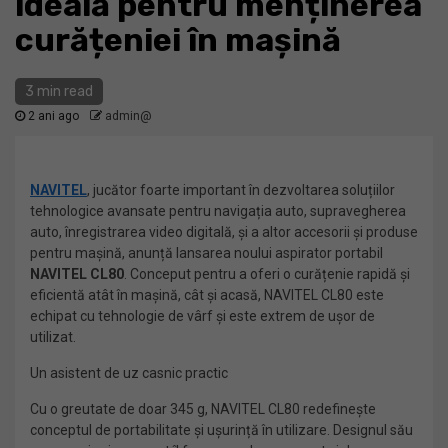
ideală pentru menținerea
curățeniei în mașină
3 min read
2 ani ago
admin@
NAVITEL
, jucător foarte important în dezvoltarea soluțiilor
tehnologice avansate pentru navigația auto, supravegherea
auto, înregistrarea video digitală, și a altor accesorii și produse
pentru mașină, anunță lansarea noului aspirator portabil
NAVITEL CL80
. Conceput pentru a oferi o curățenie rapidă și
eficientă atât în mașină, cât și acasă, NAVITEL CL80 este
echipat cu tehnologie de vârf și este extrem de ușor de
utilizat.
Un asistent de uz casnic practic
Cu o greutate de doar 345 g, NAVITEL CL80 redefinește
conceptul de portabilitate și ușurință în utilizare. Designul său