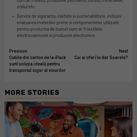
cum ar fi titeiul, produsele petroliere, cocsul, mineralele,
otelul etc.
Servicii de siguranta, calitate si sustenabilitate: inclusiv
evaluarea materiilor prime si componentelor utilizate
pentru productia de bunuri cum ar fi textilele,
electrocasnicele si produsele electronice
Continue
Previous
Next
Cutiile din carton de la iPack
Cui ai oferi în dar Soarele?
Reading
sunt soluția ideală pentru
transportul sigur al vinurilor
MORE STORIES