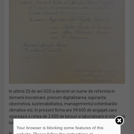
In ultimii 20 de ani SGS a devenit un nume de referinta in
domenii inovatoare, precum digitalizarea, siguranta
cibernetica, sustenabilitatea, managementul schimbarilor
climatice etc. In prezent firma are 99.600 de angajati care
opereaza o retea de 2.600 de birouri si laboratoare in intreaga
lume.
Your browser is blocking some features of this
In Romania, cei 450 de angajati ai firmei deservesc o gama