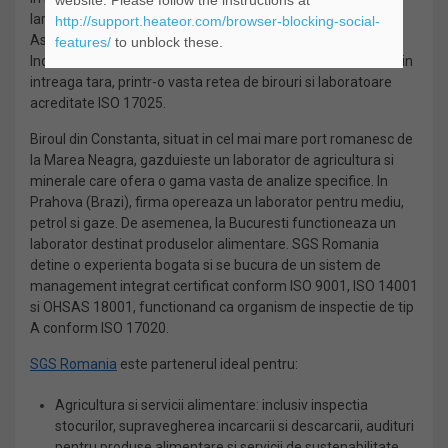
website. Please follow the instructions at
larga de industrii prin intermediul a cinci divizii: Business
http://support.heateor.com/browser-blocking-social-
Assurance, Conectivitate si Produse, Sanatate si Nutritie,
features/
to unblock these.
Industrii si Mediu si Resurse Naturale. Serviciile sunt oferite in
intreaga tara, printr-o vasta retea de birouri si laboratoare
acreditate ISO 17025.
Biroul din Constanta, situat in cel mai mare port romanesc de
la Marea Neagra, gazduieste un laborator de agricultura si
minerale care ofera o gama vasta de analize specifice. In
Prahova (Brazi), firma opereaza un laborator pentru mediu,
petrol si gaze. De asemenea, la Bucuresti functioneaza un
laborator destinat produselor alimentare. SGS Romania
detine o experienta bogata si se bucura de un sistem de
management integrat certificat conform ISO 9001, ISO 14001
si OHSAS 18001, functionand ca organism de inspectie de tip
A conform ISO 17020.
SGS Romania
este partenerul ideal pentru:
Agricultura si servicii alimentare: inclusiv inspectia
stocurilor, supravegherea incarcarii si descarcarii, audituri
pentru produse alimentare si servicii de sustenabilitate