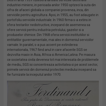
Desi in anul 1939 fusesera lansate serviciile destinate
industriei miniere, in perioada anilor 1950 optzeci la suta din
cifra de afaceri globala a companiei provenea, inca, din
serviciile pentru agricultura. Apoi, in 1955, au fost adaugate in
portofoliu serviciile industriale. In 1960 firma s-a extins in
sfera testarilor nedistructive, incepand de asemenea sa
ofere servicii pentru industria petrolului, gazelor si a
produselor chimice. Din 1968 ofera servicii institutiilor si
entitatilor guvernamentale, mai ales in domeniul serviciilor
vamale. In paralel, s-a pus accent pe extinderea
internationala, 1967 fiind anul in care afacerile SGS se
dezvolta masiv in Asia, Africa si America Latina. Pe masura
ce societatea civila devenea tot mai interesata de problemele
de mediu, SGS isi concentreaza activitatea si pe acest sector,
primele servicii din domeniul protectiei mediului incepand sa
fie furnizate la inceputul anilor 1970.