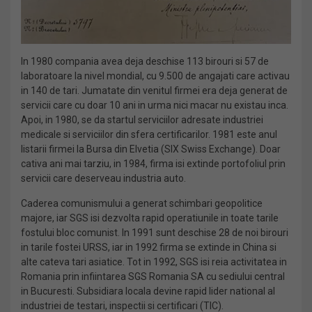
In 1980 compania avea deja deschise 113 birouri si 57 de
laboratoare la nivel mondial, cu 9.500 de angajati care activau
in 140 de tari. Jumatate din venitul firmei era deja generat de
servicii care cu doar 10 ani in urma nici macar nu existau inca.
Apoi, in 1980, se da startul serviciilor adresate industriei
medicale si serviciilor din sfera certificarilor. 1981 este anul
listarii firmei la Bursa din Elvetia (SIX Swiss Exchange). Doar
cativa ani mai tarziu, in 1984, firma isi extinde portofoliul prin
servicii care deserveau industria auto.
Caderea comunismului a generat schimbari geopolitice
majore, iar SGS isi dezvolta rapid operatiunile in toate tarile
fostului bloc comunist. In 1991 sunt deschise 28 de noi birouri
in tarile fostei URSS, iar in 1992 firma se extinde in China si
alte cateva tari asiatice. Tot in 1992, SGS isi reia activitatea in
Romania prin infiintarea SGS Romania SA cu sediului central
in Bucuresti. Subsidiara locala devine rapid lider national al
industriei de testari, inspectii si certificari (TIC).