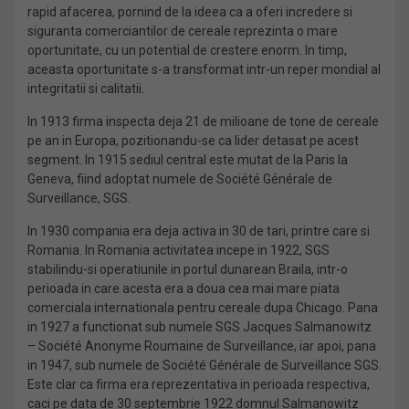
rapid afacerea, pornind de la ideea ca a oferi incredere si
siguranta comerciantilor de cereale reprezinta o mare
oportunitate, cu un potential de crestere enorm. In timp,
aceasta oportunitate s-a transformat intr-un reper mondial al
integritatii si calitatii.
In 1913 firma inspecta deja 21 de milioane de tone de cereale
pe an in Europa, pozitionandu-se ca lider detasat pe acest
segment. In 1915 sediul central este mutat de la Paris la
Geneva, fiind adoptat numele de Société Générale de
Surveillance, SGS.
In 1930 compania era deja activa in 30 de tari, printre care si
Romania. In Romania activitatea incepe in 1922, SGS
stabilindu-si operatiunile in portul dunarean Braila, intr-o
perioada in care acesta era a doua cea mai mare piata
comerciala internationala pentru cereale dupa Chicago. Pana
in 1927 a functionat sub numele SGS Jacques Salmanowitz
– Société Anonyme Roumaine de Surveillance, iar apoi, pana
in 1947, sub numele de Société Générale de Surveillance SGS.
Este clar ca firma era reprezentativa in perioada respectiva,
caci pe data de 30 septembrie 1922 domnul Salmanowitz