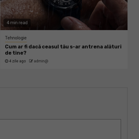
4 min read
Tehnologie
Cum ar fi dacă ceasul tău s-ar antrena alături
de tine?
4 zile ago
admin@