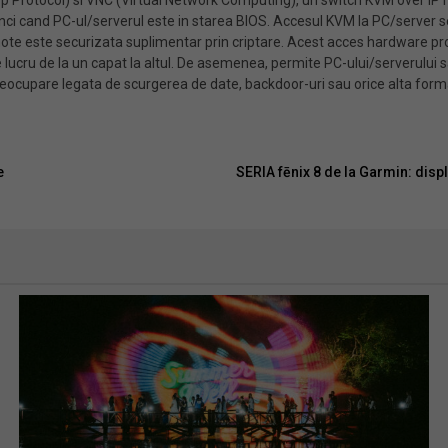
op Protocol) si VNC (Virtual Network Computing), un switch KVM over IP 
ci cand PC-ul/serverul este in starea BIOS. Accesul KVM la PC/server s
emote este securizata suplimentar prin criptare. Acest acces hardware pr
 lucru de la un capat la altul. De asemenea, permite PC-ului/serverului sa
preocupare legata de scurgerea de date, backdoor-uri sau orice alta forma
e
SERIA fēnix 8 de la Garmin: dis