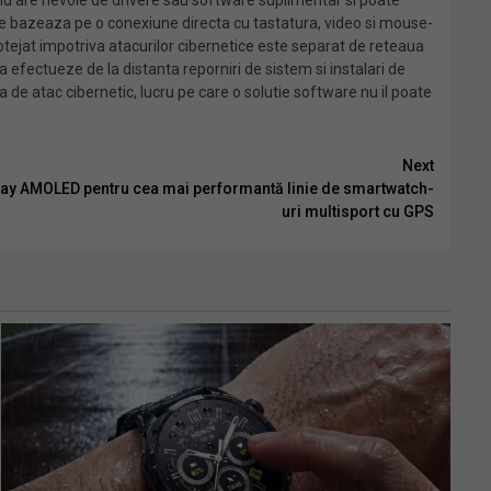
nu are nevoie de drivere sau software suplimentar si poate
e bazeaza pe o conexiune directa cu tastatura, video si mouse-
otejat impotriva atacurilor cibernetice este separat de reteaua
 efectueze de la distanta reporniri de sistem si instalari de
 de atac cibernetic, lucru pe care o solutie software nu il poate
Next
play AMOLED pentru cea mai performantă linie de smartwatch-
uri multisport cu GPS