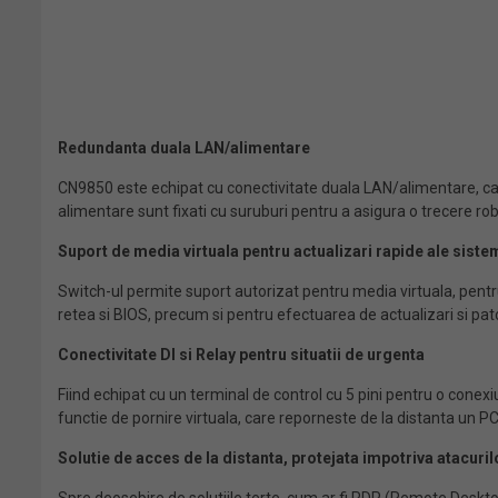
Redundanta duala LAN/alimentare
CN9850 este echipat cu conectivitate duala LAN/alimentare, care 
alimentare sunt fixati cu suruburi pentru a asigura o trecere robu
Suport de media virtuala pentru actualizari rapide ale siste
Switch-ul permite suport autorizat pentru media virtuala, pentru 
retea si BIOS, precum si pentru efectuarea de actualizari si pat
Conectivitate DI si Relay pentru situatii de urgenta
Fiind echipat cu un terminal de control cu 5 pini pentru o conex
functie de pornire virtuala, care reporneste de la distanta un PC/
Solutie de acces de la distanta, protejata impotriva atacuril