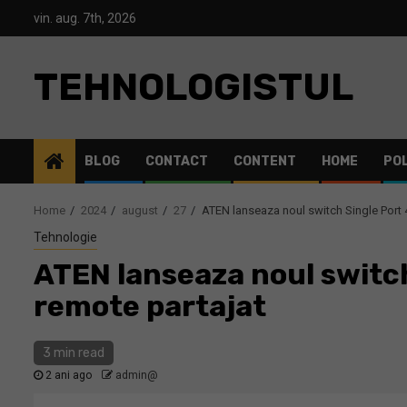
Skip
vin. aug. 7th, 2026
to
content
TEHNOLOGISTUL
BLOG
CONTACT
CONTENT
HOME
POL
Home
2024
august
27
ATEN lanseaza noul switch Single Port 
Tehnologie
ATEN lanseaza noul switch
remote partajat
3 min read
2 ani ago
admin@