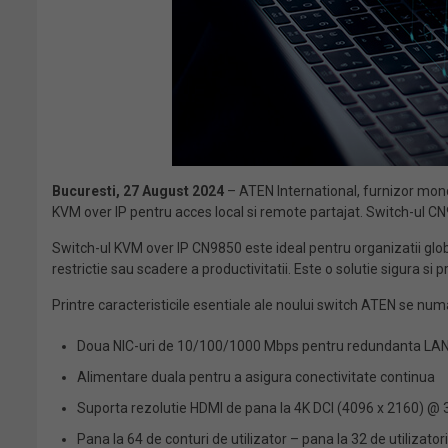
Bucuresti,
27 August 2024
– ATEN International, furnizor mond
KVM over IP pentru acces local si remote partajat. Switch-ul CN9
Switch-ul KVM over IP CN9850 este ideal pentru organizatii global
restrictie sau scadere a productivitatii. Este o solutie sigura s
Printre caracteristicile esentiale ale noului switch ATEN se num
Doua NIC-uri de 10/100/1000 Mbps pentru redundanta LAN 
Alimentare duala pentru a asigura conectivitate continua
Suporta rezolutie HDMI de pana la 4K DCI (4096 x 2160) @ 
Pana la 64 de conturi de utilizator – pana la 32 de utilizator