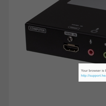
Your browser is b
http://support.h