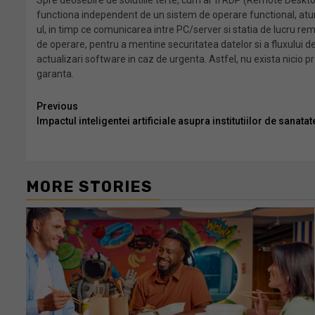
Spre deosebire de solutiile terte, cum ar fi RDP (Remote Deskt
functiona independent de un sistem de operare functional, atun
ul, in timp ce comunicarea intre PC/server si statia de lucru r
de operare, pentru a mentine securitatea datelor si a fluxului de
actualizari software in caz de urgenta. Astfel, nu exista nicio 
garanta.
Continue
Previous
Impactul inteligentei artificiale asupra institutiilor de sanatat
Reading
MORE STORIES