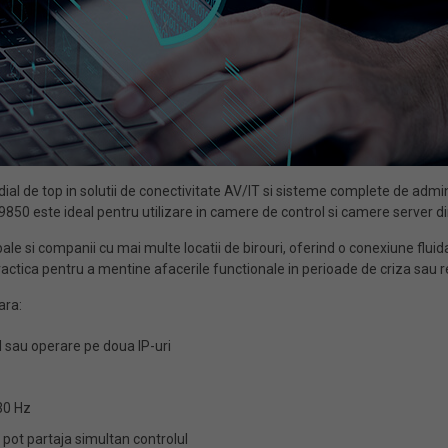
ial de top in solutii de conectivitate AV/IT si sisteme complete de admi
850 este ideal pentru utilizare in camere de control si camere server din 
e si companii cu mai multe locatii de birouri, oferind o conexiune fluida
i practica pentru a mentine afacerile functionale in perioade de criza sau 
ara:
sau operare pe doua IP-uri
30 Hz
i pot partaja simultan controlul