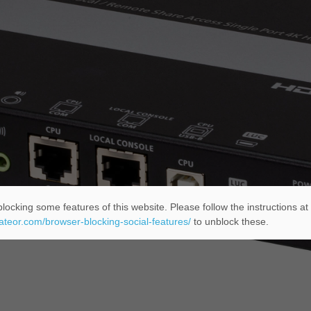
locking some features of this website. Please follow the instructions at
eateor.com/browser-blocking-social-features/
to unblock these.