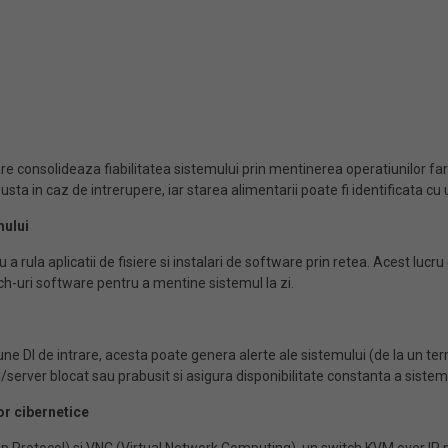
consolideaza fiabilitatea sistemului prin mentinerea operatiunilor fara 
sta in caz de intrerupere, iar starea alimentarii poate fi identificata cu 
mului
a rula aplicatii de fisiere si instalari de software prin retea. Acest luc
ch-uri software pentru a mentine sistemul la zi.
iune DI de intrare, acesta poate genera alerte ale sistemului (de la un 
server blocat sau prabusit si asigura disponibilitate constanta a sistemulu
or cibernetice