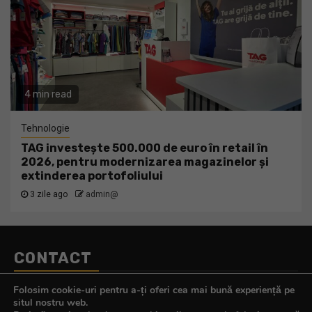
4 min read
Tehnologie
TAG investește 500.000 de euro în retail în
2026, pentru modernizarea magazinelor și
extinderea portofoliului
3 zile ago
admin@
CONTACT
Telefon:
0770.290.165
Folosim cookie-uri pentru a-ți oferi cea mai bună experiență pe
E-mail:
contact@tehnologistul.ro
situl nostru web.