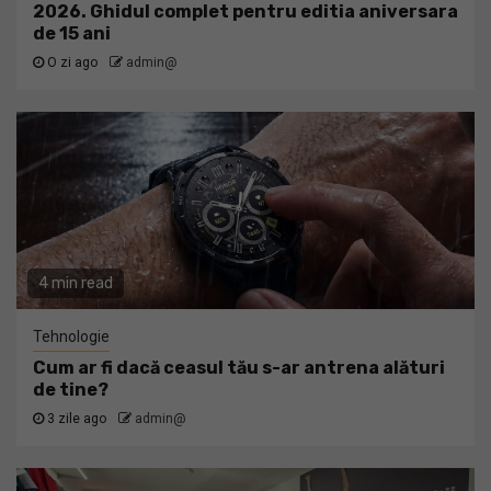
2026. Ghidul complet pentru editia aniversara
de 15 ani
O zi ago
admin@
4 min read
Tehnologie
Cum ar fi dacă ceasul tău s-ar antrena alături
de tine?
3 zile ago
admin@