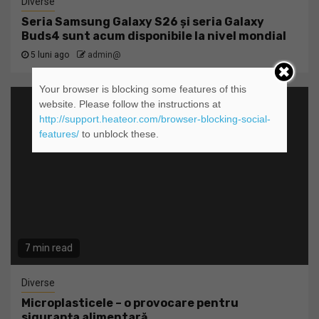
Diverse
Seria Samsung Galaxy S26 și seria Galaxy
Buds4 sunt acum disponibile la nivel mondial
5 luni ago
admin@
Your browser is blocking some features of this
website. Please follow the instructions at
http://support.heateor.com/browser-blocking-social-
features/
to unblock these.
7 min read
Diverse
Microplasticele – o provocare pentru
siguranța alimentară