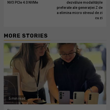
Reading
NV3 PCIe 4.0 NVMe
dezvăluie modalitățile
preferate ale generației Z de
a elimina micro stresul de zi
cu zi
MORE STORIES
5 min read