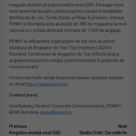
magazin deschis pe piața locală în anul 2005. Întreaga rețea
este deservită de patru centre logistice situate în localitățile
Ștefăneștii de Jos, Turda, Bacău și Filiași. În prezent, rețeaua
PENNY în România este alcătuită din 380 de magazine la nivel
național și o echipă dedicată formată din 7.300 de angajați.
PENNY se află printre organizațiile de top care au primit
titulatura de Angajator de Top (Top Employer) 2024 în
România. Certificarea de Angajator de Top reflectă grija și
angajamentul pentru echipă și performanțele în practicile de
resurse umane.
Pentru mai multe detalii despre companie, accesați website-
ul oficial
https://www.penny.ro/
.
Contact presă
Irina Butnaru, Head of Corporate Communications, PENNY |
REWE România,
presa@penny.ro
Continue
Previous
Next
Kingston anunţă noul SSD
Studiu Orbit: Cercetările