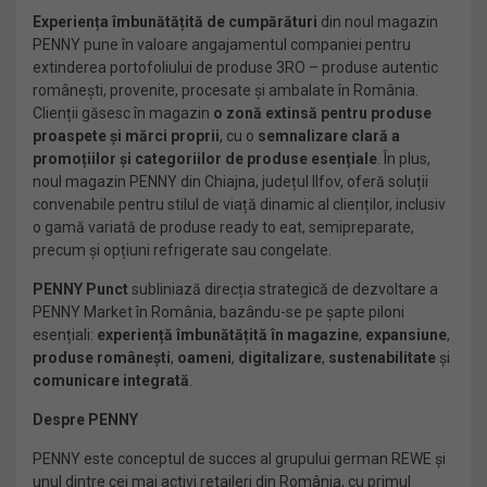
Experiența
îmbunătățită
de cumpărături
din noul magazin
PENNY pune în valoare angajamentul companiei pentru
extinderea portofoliului de produse 3RO – produse autentic
românești, provenite, procesate și ambalate în România.
Clienții găsesc în magazin
o zonă extinsă pentru produse
proaspete și mărci proprii
, cu o
semnalizare clară a
promoțiilor și categoriilor de produse esențiale
. În plus,
noul magazin PENNY din Chiajna, județul Ilfov, oferă soluții
convenabile pentru stilul de viață dinamic al clienților, inclusiv
o gamă variată de produse ready to eat, semipreparate,
precum și opțiuni refrigerate sau congelate.
PENNY Punct
subliniază direcția strategică de dezvoltare a
PENNY Market în România, bazându-se pe șapte piloni
esențiali:
experiență îmbunătățită în magazine
,
expansiune
,
produse românești
,
oameni
,
digitalizare
,
sustenabilitate
și
comunicare integrată
.
Despre PENNY
PENNY este conceptul de succes al grupului german REWE și
unul dintre cei mai activi retaileri din România, cu primul