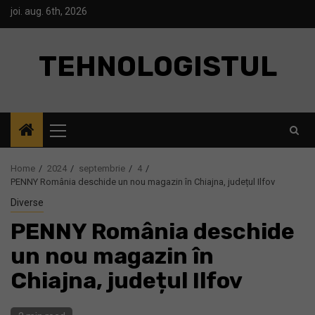
Skip
joi. aug. 6th, 2026
to
content
TEHNOLOGISTUL
Primary
Menu
Home
2024
septembrie
4
PENNY România deschide un nou magazin în Chiajna, județul Ilfov
Diverse
PENNY România deschide
un nou magazin în
Chiajna, județul Ilfov