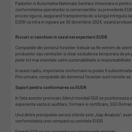
Padurilor si Autoritatea Nationala Sanitara Veterinara si pentr
conformitatea operatorilor si comerciantilor cu prevederile EU
proces riguros, asigurand transparenta de-a lungul intregului 
EUDR va intra in vigoare pe 30 decembrie 2024, vizand produse 
Riscuri si sanctiuni in cazul nerespectarii EUDR
Companiile din sectorul forestier trebuie sa fie extrem de at
produselor sau veniturilor si chiar excluderea temporara de pe pi
piete tot mai orientate catre sustenabilitate si responsabilitate 
In acest cadru, importanta conformarii nu poate fi subestimata. 
Prin urmare, companiile din domeniul forestier sunt nevoite sa a
Suport pentru conformarea cu EUDR
In fata acestor provocari, liderul mondial SGS se pozitioneaza 
experienta vasta in auditare, formare si certificare, SGS Romania
Unul dintre principalele servicii oferite este „Gap Analysis”, es
conformitatea unei companii cu cerintele EUDR​.
Expertii SGS se vor concentra pe urmatoarele aspecte: