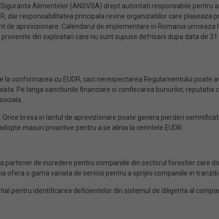
u Siguranta Alimentelor (ANSVSA) drept autoritati responsabile pentru apl
DR, dar responsabilitatea principala revine organizatiilor care plaseaza
lant de aprovizionare. Calendarul de implementare in Romania urmeaza li
provenite din exploatari care nu sunt supuse defrisarii dupa data de 3
ente la conformarea cu EUDR, caci nerespectarea Regulamentului poate a
ata. Pe langa sanctiunile financiare si confiscarea bunurilor, reputatia 
sociala.
Orice bresa in lantul de aprovizionare poate genera pierderi semnificativ
dopte masuri proactive pentru a se alinia la cerintele EUDR​.
ca partener de incredere pentru companiile din sectorul forestier care 
 ofera o gama variata de servicii pentru a sprijini companiile in tranziti
ential pentru identificarea deficientelor din sistemul de diligenta al com