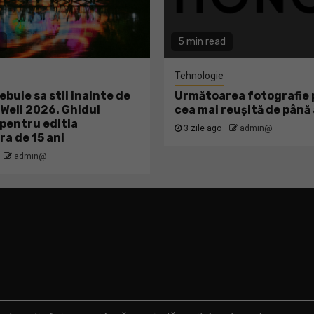
5 min read
Tehnologie
ebuie sa stii inainte de
Următoarea fotografie p
ell 2026. Ghidul
cea mai reușită de pân
pentru editia
3 zile ago
admin@
ra de 15 ani
admin@