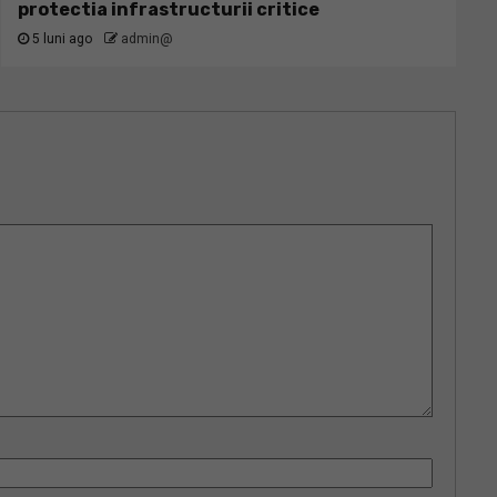
protectia infrastructurii critice
5 luni ago
admin@