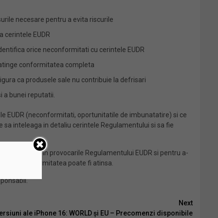
ile necesare pentru a evita riscurile
a cerintele EUDR
dentifica orice neconformitati cu cerintele EUDR
a atinge conformitatea completa
ra ca produsele sale nu contribuie la defrisari
i a bunei reputatii.
ele EUDR (neconformitati, oportunitatile de imbunatatire) si ce
 sa inteleaga in detaliu cerintele Regulamentului si sa fie
ga cu succes prin provocarile Regulamentului EUDR si pentru a-
otrivit, conformitatea poate fi atinsa.
sponsabil.
Next
rsiuni ale iPhone 16: WORLD și EU – Precomenzi disponibile