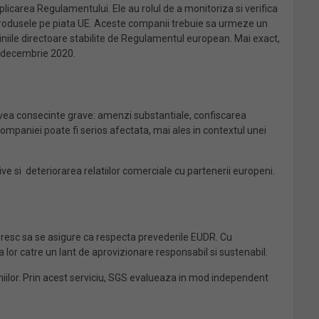
icarea Regulamentului. Ele au rolul de a monitoriza si verifica
 produsele pe piata UE. Aceste companii trebuie sa urmeze un
niile directoare stabilite de Regulamentul european. Mai exact,
1 decembrie 2020.
vea consecinte grave: amenzi substantiale, confiscarea
companiei poate fi serios afectata, mai ales in contextul unei
e si deteriorarea relatiilor comerciale cu partenerii europeni.
doresc sa se asigure ca respecta prevederile EUDR. Cu
a lor catre un lant de aprovizionare responsabil si sustenabil.
paniilor. Prin acest serviciu, SGS evalueaza in mod independent