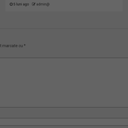
5 luni ago
admin@
nt marcate cu
*