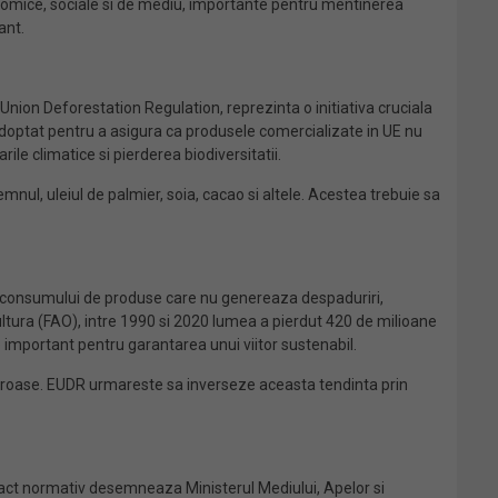
nomice, sociale si de mediu, importante pentru mentinerea
ant.
on Deforestation Regulation, reprezinta o initiativa cruciala
 Adoptat pentru a asigura ca produsele comercializate in UE nu
le climatice si pierderea biodiversitatii.
nul, uleiul de palmier, soia, cacao si altele. Acestea trebuie sa
a consumului de produse care nu genereaza despaduriri,
ultura (FAO), intre 1990 si 2020 lumea a pierdut 420 de milioane
important pentru garantarea unui viitor sustenabil.
aloroase. EUDR urmareste sa inverseze aceasta tendinta prin
ct normativ desemneaza Ministerul Mediului, Apelor si