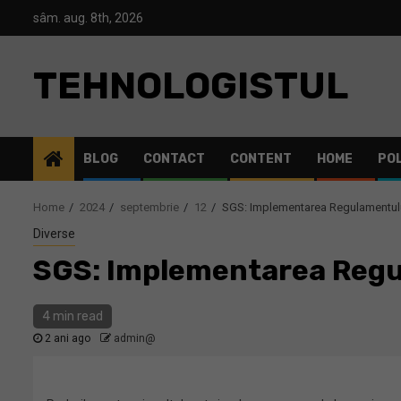
Skip
sâm. aug. 8th, 2026
to
content
TEHNOLOGISTUL
BLOG
CONTACT
CONTENT
HOME
POL
Home
2024
septembrie
12
SGS: Implementarea Regulamentulu
Diverse
SGS: Implementarea Regul
4 min read
2 ani ago
admin@