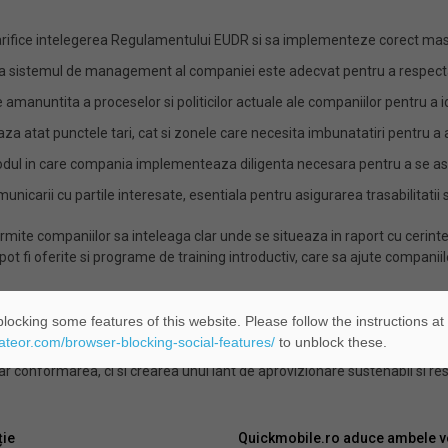
arifice intelegerea Regulamentului EUDR si sa implementeze corect masur
ca sistemul de management al companiei este adecvat pentru a respect
amanuntita a proceselor si politicilor actuale ale companiilor pentru a i
aza atat punctele tari, cat si zonele care necesita imbunatatiri pentru 
ul in care compania implementeaza diligenta necesara pentru a se asigu
nicarii cu partile interesate, esentiala pentru asigurarea trasabilitatii​ s
rmite companiilor sa inteleaga clar unde se situeaza in raport cu cerint
t fi oferite si programe de training introductiv, care sa ajute companiile
ert in domeniu reprezinta un pas strategic esential pentru a putea navi
locking some features of this website. Please follow the instructions at
darde stricte pentru companiile din sectorul forestier, dar cu sprijinul p
eateor.com/browser-blocking-social-features/
to unblock these.
r conformarea, ci si crearea unui lant de aprovizionare sustenabil si re
ție
Quickmobile.ro aduce ambele ve