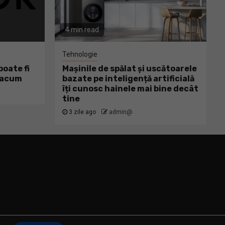
4 min read
Tehnologie
oate fi
Mașinile de spălat și uscătoarele
ă acum
bazate pe inteligență artificială
îți cunosc hainele mai bine decât
tine
3 zile ago
admin@