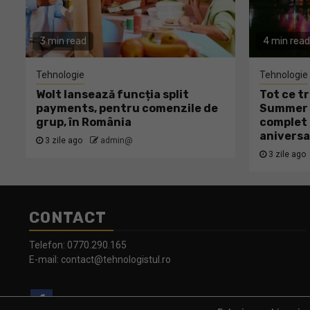
3 min read
4 min read
Tehnologie
Tehnologie
Wolt lansează funcția split
Tot ce tr
payments, pentru comenzile de
Summer W
grup, în România
complet 
aniversa
3 zile ago
admin@
3 zile ago
CONTACT
Telefon:
0770.290.165
E-mail:
contact@tehnologistul.ro