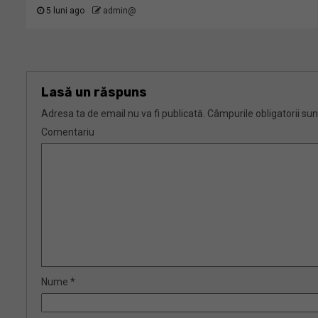
5 luni ago
admin@
Lasă un răspuns
Adresa ta de email nu va fi publicată.
Câmpurile obligatorii su
Comentariu
Nume
*