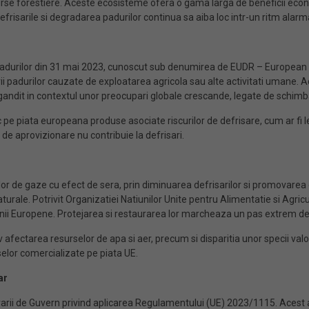
urse forestiere. Aceste ecosisteme ofera o gama larga de beneficii eco
efrisarile si degradarea padurilor continua sa aiba loc intr-un ritm alarm
adurilor din 31 mai 2023, cunoscut sub denumirea de EUDR – European Uni
rii padurilor cauzate de exploatarea agricola sau alte activitati umane.
gandit in contextul unor preocupari globale crescande, legate de schimbari
pe piata europeana produse asociate riscurilor de defrisare, cum ar fi lem
de aprovizionare nu contribuie la defrisari.
lor de gaze cu efect de sera, prin diminuarea defrisarilor si promovare
rale. Potrivit Organizatiei Natiunilor Unite pentru Alimentatie si Agric
ii Europene. Protejarea si restaurarea lor marcheaza un pas extrem de 
v afectarea resurselor de apa si aer, precum si disparitia unor specii v
elor comercializate pe piata UE​.
ar
ii de Guvern privind aplicarea Regulamentului (UE) 2023/1115. Acest a