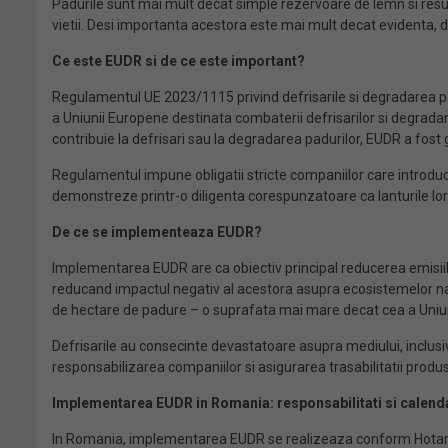
Padurile sunt mai mult decat simple rezervoare de lemn si res
vietii. Desi importanta acestora este mai mult decat evidenta, d
Ce este EUDR si de ce este important?
Regulamentul UE 2023/1115 privind defrisarile si degradarea p
a Uniunii Europene destinata combaterii defrisarilor si degrada
contribuie la defrisari sau la degradarea padurilor, EUDR a fost 
Regulamentul impune obligatii stricte companiilor care introduc 
demonstreze printr-o diligenta corespunzatoare ca lanturile lor 
De ce se implementeaza EUDR?
Implementarea EUDR are ca obiectiv principal reducerea emisii
reducand impactul negativ al acestora asupra ecosistemelor natu
de hectare de padure – o suprafata mai mare decat cea a Uniun
Defrisarile au consecinte devastatoare asupra mediului, inclusi
responsabilizarea companiilor si asigurarea trasabilitatii produs
Implementarea EUDR in Romania: responsabilitati si calend
In Romania, implementarea EUDR se realizeaza conform Hotarar