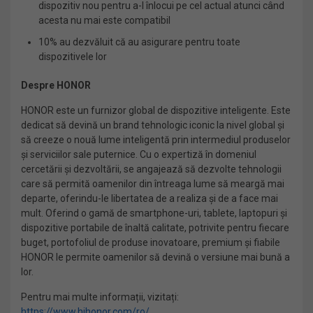
dispozitiv nou pentru a-l înlocui pe cel actual atunci când
acesta nu mai este compatibil
10% au dezvăluit că au asigurare pentru toate
dispozitivele lor
Despre HONOR
HONOR este un furnizor global de dispozitive inteligente. Este
dedicat să devină un brand tehnologic iconic la nivel global și
să creeze o nouă lume inteligentă prin intermediul produselor
și serviciilor sale puternice. Cu o expertiză în domeniul
cercetării și dezvoltării, se angajează să dezvolte tehnologii
care să permită oamenilor din întreaga lume să meargă mai
departe, oferindu-le libertatea de a realiza și de a face mai
mult. Oferind o gamă de smartphone-uri, tablete, laptopuri și
dispozitive portabile de înaltă calitate, potrivite pentru fiecare
buget, portofoliul de produse inovatoare, premium și fiabile
HONOR le permite oamenilor să devină o versiune mai bună a
lor.
Pentru mai multe informații, vizitați:
https://www.hihonor.com/ro/
.