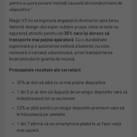
pentru a ușura povara mintală cauzată de numărul mare de
dispozitive.”
Magic V3 nu va îngreuna angajații în drumul lor spre birou
datorită design-ului super-subțire și ușor, ceea ce este cu
siguranță atractiv pentru cei
35% care își doresc să
transporte mai puțină aparatură
. Cu o durabilitate
superioară și o autonomie extinsă a bateriei, nu este
necesară o carcasă voluminoasă, și nici transportarea
încărcătorului în geanta de muncă.
Principalele rezultate ale cercetării
35% ar dori să aibă cu ei mai puține dispozitive
1 din 5 și-ar dori să dispună de un singur dispozitiv care să
îndeplinească tot ce au nevoie
52% ar plăti pentru un singur dispozitiv premium care să
le înlocuiască pe celelalte
1 din 7 afirmă că un smartphone pliabil le-ar face viața
mai ușoară