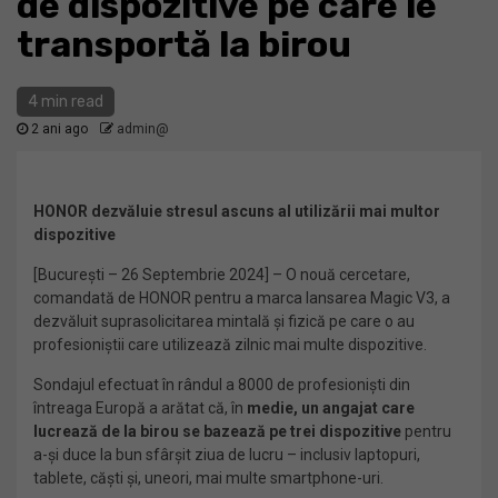
de dispozitive pe care le
transportă la birou
4 min read
2 ani ago
admin@
HONOR dezvăluie stresul ascuns al utilizării mai multor
dispozitive
[București – 26 Septembrie 2024] – O nouă cercetare,
comandată de HONOR pentru a marca lansarea Magic V3, a
dezvăluit suprasolicitarea mintală și fizică pe care o au
profesioniștii care utilizează zilnic mai multe dispozitive.
Sondajul efectuat în rândul a 8000 de profesioniști din
întreaga Europă a arătat că, în
medie, un angajat care
lucrează de la birou se bazează pe trei dispozitive
pentru
a-și duce la bun sfârșit ziua de lucru – inclusiv laptopuri,
tablete, căști și, uneori, mai multe smartphone-uri.