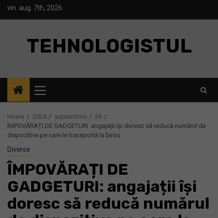
Skip
vin. aug. 7th, 2026
to
content
TEHNOLOGISTUL
Primary
Menu
Home
2024
septembrie
26
ÎMPOVĂRAȚI DE GADGETURI: angajații își doresc să reducă numărul de
dispozitive pe care le transportă la birou
Diverse
ÎMPOVĂRAȚI DE
GADGETURI: angajații își
doresc să reducă numărul