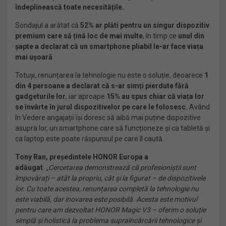
îndeplinească toate necesitățile.
Sondajul a arătat că
52% ar plăti pentru un singur dispozitiv
premium care să țină loc de mai multe
, în timp ce
unul din
șapte a declarat că un smartphone pliabil le-ar face viața
mai ușoară
.
Totuși, renunțarea la tehnologie nu este o soluție, deoarece
1
din 4 persoane a declarat că s-ar simți pierdute fără
gadgeturile lor
, iar aproape
15% au spus chiar că viața lor
se învârte în jurul dispozitivelor pe care le folosesc.
Având
în Vedere angajații își doresc să aibă mai puține dispozitive
asupra lor, un smartphone care să funcționeze și ca tabletă și
ca laptop este poate răspunsul pe care îl caută.
Tony Ran, președintele HONOR Europa a
adăugat
:
„Cercetarea demonstrează că profesioniștii sunt
împovărați – atât la propriu, cât și la figurat – de dispozitivele
lor. Cu toate acestea, renunțarea completă la tehnologie nu
este viabilă, dar inovarea este posibilă. Acesta este motivul
pentru care am dezvoltat HONOR Magic V3 – oferim o soluție
simplă și holistică la problema supraîncărcării tehnologice și