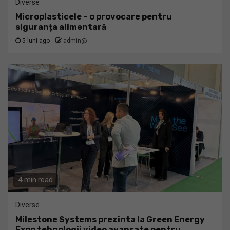
Diverse
Microplasticele – o provocare pentru
siguranța alimentară
5 luni ago
admin@
4 min read
Diverse
Milestone Systems prezinta la Green Energy
Expo tehnologii video avansate pentru