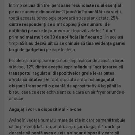
În timp ce
una din trei persoane recunoaște rolul esențial
pe care aceste dispozitive îl joacă în îmbunătățirea vieții
,
toată această tehnologie provoacă stres și anxietate.
25%
dintre respondenți se simt copleșiți de numărul de
notificări pe care le primesc
pe dispozitivele lor,
1 din 7
primind mai mult de 30 de notificări în fiecare zi
. În același
timp,
65% au dezvăluit că se chinuie să țină evidența gamei
largi de gadgeturi
pe care le dețin.
Problema ia amploare în timpul deplasărilor de acasă la birou
și înapoi,
12% dintre aceștia exprimându-și îngrijorarea că
transportul regulat al dispozitivelor grele le-ar putea
afecta sănătatea
. De fapt, studiul a arătat
că angajatul
obișnuit transportă o geantă de aproximativ 4 kg până la
birou
, ceea ce este echivalent cu a căra un air fryer oriunde s-
ar duce
Angajații vor un dispozitiv all-in-one
Având în vedere numărul mare de zile în care oamenii trebuie
să fie prezenți la birou, pentru a-și ușura bagajul,
1 din 5 își
dorește să poată avea cu ei un singur dispozitiv care să