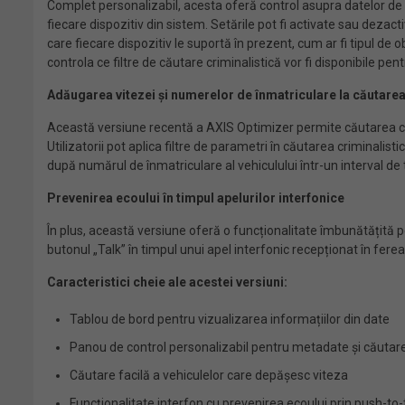
Complet personalizabil, acesta oferă control asupra datelor de e
fiecare dispozitiv din sistem. Setările pot fi activate sau deza
care fiecare dispozitiv le suportă în prezent, cum ar fi tipul de 
controla ce filtre de căutare criminalistică vor fi disponibile pen
Adăugarea vitezei și numerelor de înmatriculare la căutarea
Această versiune recentă a AXIS Optimizer permite căutarea cu u
Utilizatorii pot aplica filtre de parametri în căutarea criminal
după numărul de înmatriculare al vehiculului într-un interval de 
Prevenirea ecoului în timpul apelurilor interfonice
În plus, această versiune oferă o funcționalitate îmbunătățită pe
butonul „Talk” în timpul unui apel interfonic recepționat în fer
Caracteristici cheie ale acestei versiuni:
Tablou de bord pentru vizualizarea informațiilor din date
Panou de control personalizabil pentru metadate și căutar
Căutare facilă a vehiculelor care depășesc viteza
Funcționalitate interfon cu prevenirea ecoului prin push-to-