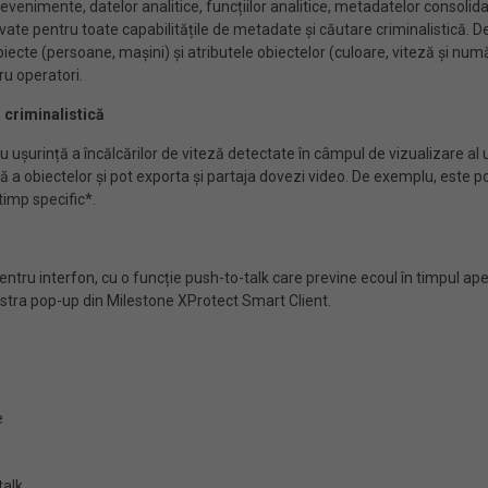
venimente, datelor analitice, funcțiilor analitice, metadatelor consolidat
ctivate pentru toate capabilitățile de metadate și căutare criminalistică.
obiecte (persoane, mașini) și atributele obiectelor (culoare, viteză și numă
tru operatori.
 criminalistică
șurință a încălcărilor de viteză detectate în câmpul de vizualizare al un
istică a obiectelor și pot exporta și partaja dovezi video. De exemplu, es
timp specific*.
ntru interfon, cu o funcție push-to-talk care previne ecoul în timpul apel
eastra pop-up din Milestone XProtect Smart Client.
e
talk