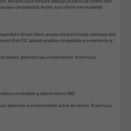
tect. Această nouă versiune adaugă un panou de control care
ăutare criminalistică. Astfel, sunt oferite trei modalități
Disponibil în Smart Client, acesta oferă informații valoroase atât
recum Axis OS, aplicații analitice compatibile și evenimente și
liza datelor, alarmelor sau evenimentelor. Acest lucru
 analitice compatibile și alarme native VMS
turor alarmelor și evenimentelor active din sistem. Acest lucru