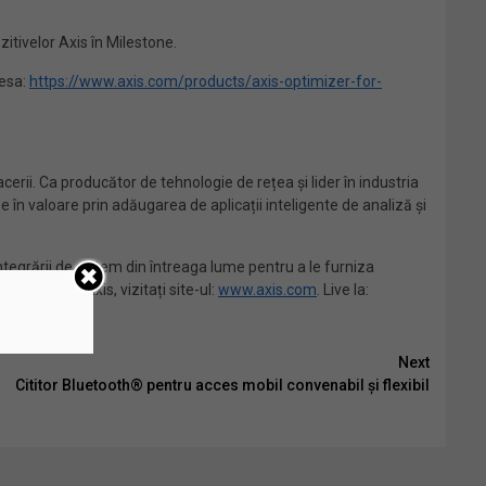
itivelor Axis în Milestone.
resa:
https://www.axis.com/products/axis-optimizer-for-
erii. Ca producător de tehnologie de rețea și lider în industria
se în valoare prin adăugarea de aplicații inteligente de analiză și
ntegrării de sistem din întreaga lume pentru a le furniza
ții despre Axis, vizitați site-ul:
www.axis.com
. Live la:
Next
Cititor Bluetooth® pentru acces mobil convenabil și flexibil