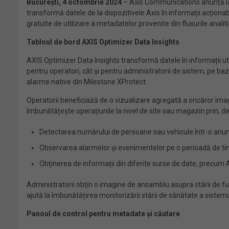
București, 4 octombrie 2024
– Axis Communications anunță lan
transformă datele de la dispozitivele Axis în informații acționabi
gratuite de utilizare a metadatelor provenite din fluxurile analiti
Tabloul de bord AXIS Optimizer Data Insights
AXIS Optimizer Data Insights transformă datele în informații util
pentru operatori, cât și pentru administratorii de sistem, pe ba
alarme native din Milestone XProtect.
Operatorii beneficiază de o vizualizare agregată a oricăror imag
îmbunătățește operațiunile la nivel de site sau magazin prin, d
Detectarea numărului de persoane sau vehicule într-o anum
Observarea alarmelor și evenimentelor pe o perioadă de ti
Obținerea de informații din diferite surse de date, precum AX
Administratorii obțin o imagine de ansamblu asupra stării de fun
ajută la îmbunătățirea monitorizării stării de sănătate a sistemul
Panoul de control pentru metadate și căutare