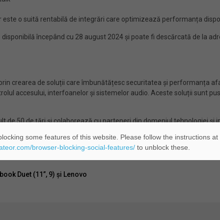
r este o suită rentabilă de integrări care optimizează performanța dispoz
disponibilă începând cu 28 august 2024 și poate fi descărcată de la ad
 prin crearea de soluții care îmbunătățesc securitatea și performanța afac
trolul accesului, interfoanelor și sistemelor audio. Aceste soluții sunt pu
lt de 50 de țări și colaborează cu parteneri din domeniul tehnologiei și i
fondată în anul 1984 și are sediul în orașul Lund. Pentru mai multe informa
locking some features of this website. Please follow the instructions at
eateor.com/browser-blocking-social-features/
to unblock these.
ok Duet (11”, 9) și Lenovo