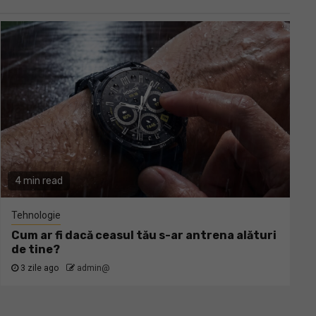
4 min read
Tehnologie
Cum ar fi dacă ceasul tău s-ar antrena alături
de tine?
3 zile ago
admin@