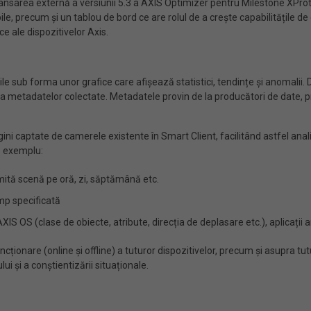
sarea externă a versiunii 5.3 a AXIS Optimizer pentru Milestone XPro
le, precum și un tablou de bord ce are rolul de a crește capabilitățile de c
ce ale dispozitivelor Axis.
e sub forma unor grafice care afișează statistici, tendințe și anomalii. 
za metadatelor colectate. Metadatele provin de la producători de date, p
ini captate de camerele existente în Smart Client, facilitând astfel ana
e exemplu:
ită scenă pe oră, zi, săptămână etc.
mp specificată
IS OS (clase de obiecte, atribute, direcția de deplasare etc.), aplicații
cționare (online și offline) a tuturor dispozitivelor, precum și asupra tu
ui și a conștientizării situaționale.