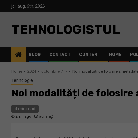
Skip
joi. aug. 6th, 2026
to
content
TEHNOLOGISTUL
BLOG
CONTACT
CONTENT
HOME
POL
Home
2024
octombrie
7
Noi modalități de folosire a metadat
Tehnologie
Noi modalități de folosir
4 min read
2 ani ago
admin@