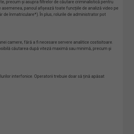
e, precum și asupra filtrelor de căutare criminalistică pentru
 De asemenea, panoul afișează toate funcțiile de analiză video pe
r de înmatriculare*). În plus, rolurile de administrator pot
ei camere, fără a fi necesare servere analitice costisitoare.
te posibilă căutarea după viteză maximă sau minimă, precum și
urilor interfonice. Operatorii trebuie doar să țină apăsat