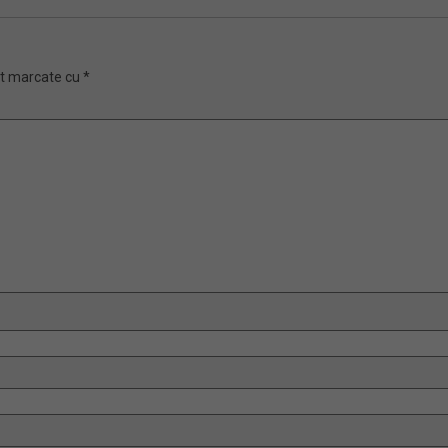
nt marcate cu
*