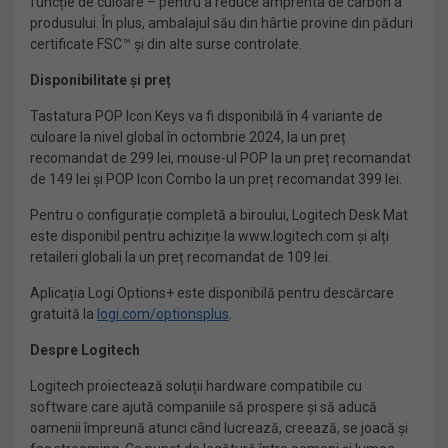
funcție de culoare – pentru a reduce amprenta de carbon a
produsului. În plus, ambalajul său din hârtie provine din păduri
certificate FSC™ și din alte surse controlate.
Disponibilitate și preț
Tastatura POP Icon Keys va fi disponibilă în 4 variante de
culoare la nivel global în octombrie 2024, la un preț
recomandat de 299 lei, mouse-ul POP la un preț recomandat
de 149 lei și POP Icon Combo la un preț recomandat 399 lei.
Pentru o configurație completă a biroului, Logitech Desk Mat
este disponibil pentru achiziție la www.logitech.com și alți
retaileri globali la un preț recomandat de 109 lei.
Aplicația Logi Options+ este disponibilă pentru descărcare
gratuită la
logi.com/optionsplus
.
Despre Logitech
Logitech proiectează soluții hardware compatibile cu
software care ajută companiile să prospere și să aducă
oamenii împreună atunci când lucrează, creează, se joacă și