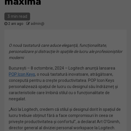
maximă
3 min read
2 ani ago
admin@
O nouă tastatură care aduce eleganță, funcționalitate,
personalizare și distracție în spațiile de lucru ale profesioniștilor
moderni
București – 8 octombrie, 2024 – Logitech anunță lansarea
POP Icon
Keys
, o nouă tastatură inovatoare, atrăgătoare,
concepută pentru a crește productivitatea. POP Icon Keys
personalizează spațiul de lucru cu designul său îndrăzneț și
caracteristicile care îmbină stilul cu o funcționalitate de
neegalat.
„Aici la Logitech, credem că stilul și designul dorit în spațiul de
lucru trebuie obținut fără a face compromisuri în ceea ce
privește productivitatea și confortul”, a declarat Art O’Gnimh,
director general al diviziei personal workspace la Logitech.