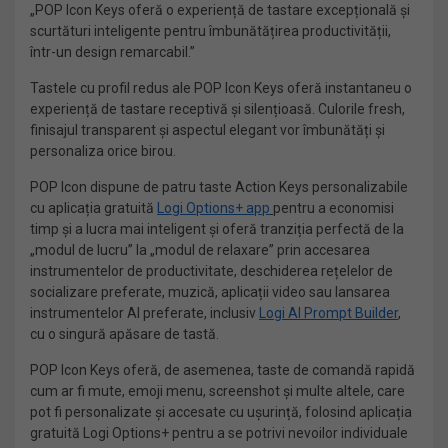
„POP Icon Keys oferă o experiență de tastare excepțională și
scurtături inteligente pentru îmbunătățirea productivității,
într-un design remarcabil.”
Tastele cu profil redus ale POP Icon Keys oferă instantaneu o
experiență de tastare receptivă și silențioasă. Culorile fresh,
finisajul transparent și aspectul elegant vor îmbunătăți și
personaliza orice birou.
POP Icon dispune de patru taste Action Keys personalizabile
cu aplicația gratuită
Logi Options+ app
pentru a economisi
timp și a lucra mai inteligent și oferă tranziția perfectă de la
„modul de lucru” la „modul de relaxare” prin accesarea
instrumentelor de productivitate, deschiderea rețelelor de
socializare preferate, muzică, aplicații video sau lansarea
instrumentelor AI preferate, inclusiv
Logi AI Prompt Builder
,
cu o singură apăsare de tastă.
POP Icon Keys oferă, de asemenea, taste de comandă rapidă
cum ar fi mute, emoji menu, screenshot și multe altele, care
pot fi personalizate și accesate cu ușurință, folosind aplicația
gratuită Logi Options+ pentru a se potrivi nevoilor individuale