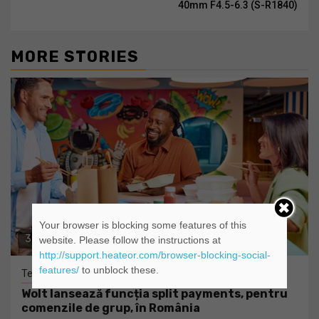
40mm F4.5-6.3 (S-R1840)
MORE STORIES
Your browser is blocking some features of this
3 min read
website. Please follow the instructions at
http://support.heateor.com/browser-blocking-social-
features/
to unblock these.
Tehnologie
Wolt lansează funcția split payments, pentru
comenzile de grup, în România