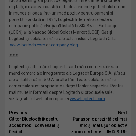
fac streaming. Ca punct de legătură între oameni și lumea
digitală, misiunea noastră este de a extinde potențialul uman
în muncă și joacă, într-un mod pozitiv pentru oameni și
planetă. Fondată în 1981, Logitech International este o
companie publică elvețiană listată la SIX Swiss Exchange
(LOGN) și la Nasdaq Global Select Market (LOGI). Găsiți
Logitech și celelalte mărci ale sale, inclusiv Logitech G, la
www.logitech.com
or
company blog
.
###
Logitech și alte mărci Logitech sunt mărci comerciale sau
mărci comerciale înregistrate ale Logitech Europe S.A. și/sau
ale afiliaților săi în S.U.A. și alte țări. Toate celelalte mărci
comerciale sunt proprietatea deținătorilor respectivi. Pentru
mai multe informații despre Logitech și produsele sale,
vizitați site-ul web al companiei
www.logitech.com
..
Continue
Previous
Next
Cititor Bluetooth® pentru
Panasonic prezintă cel mai
Reading
acces mobil convenabil și
mic și mai ușor obiectiv
flexibil
zoom din lume: LUMIX S 18-