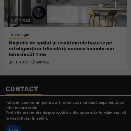
4 min read
Tehnologie
Mașinile de spălat și uscătoarele bazate pe
inteligență artificială îți cunosc hainele mai
bine decât tine
5 zile ago
admin@
CONTACT
Telefon:
0770.290.165
Folosim cookie-uri pentru a-ți oferi cea mai bună experiență pe
E-mail:
contact@tehnologistul.ro
situl nostru web.
Poți afla mai multe despre cookie-urile pe care le folosim sau să
le dezactivezi în
setări
.
Accept