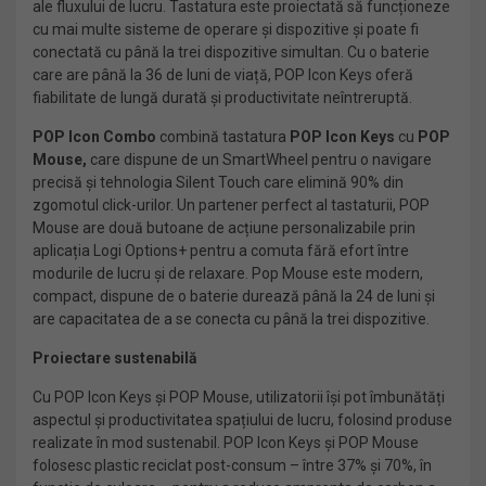
ale fluxului de lucru. Tastatura este proiectată să funcționeze
cu mai multe sisteme de operare și dispozitive și poate fi
conectată cu până la trei dispozitive simultan. Cu o baterie
care are până la 36 de luni de viață, POP Icon Keys oferă
fiabilitate de lungă durată și productivitate neîntreruptă.
POP Icon Combo
combină tastatura
POP Icon Keys
cu
POP
Mouse,
care dispune de un SmartWheel pentru o navigare
precisă și tehnologia Silent Touch care elimină 90% din
zgomotul click-urilor. Un partener perfect al tastaturii, POP
Mouse are două butoane de acțiune personalizabile prin
aplicația Logi Options+ pentru a comuta fără efort între
modurile de lucru și de relaxare. Pop Mouse este modern,
compact, dispune de o baterie durează până la 24 de luni și
are capacitatea de a se conecta cu până la trei dispozitive.
Proiectare sustenabilă
Cu POP Icon Keys și POP Mouse, utilizatorii își pot îmbunătăți
aspectul și productivitatea spațiului de lucru, folosind produse
realizate în mod sustenabil. POP Icon Keys și POP Mouse
folosesc plastic reciclat post-consum – între 37% și 70%, în