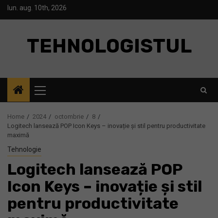
Skip
lun. aug. 10th, 2026
to
content
TEHNOLOGISTUL
Primary
Menu
Home
2024
octombrie
8
Logitech lansează POP Icon Keys – inovație și stil pentru productivitate
maximă
Tehnologie
Logitech lansează POP
Icon Keys – inovație și stil
pentru productivitate