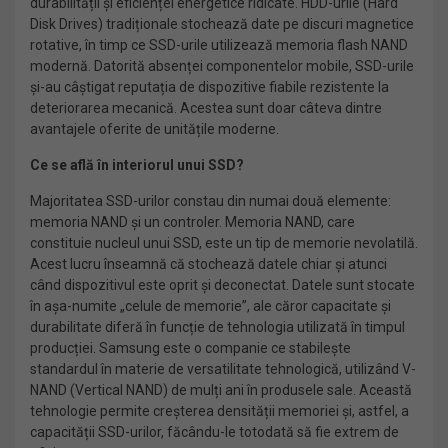
durabilității și eficienței energetice ridicate. HDD-urile (Hard
Disk Drives) tradiționale stochează date pe discuri magnetice
rotative, în timp ce SSD-urile utilizează memoria flash NAND
modernă. Datorită absenței componentelor mobile, SSD-urile
și-au câștigat reputația de dispozitive fiabile rezistente la
deteriorarea mecanică. Acestea sunt doar câteva dintre
avantajele oferite de unitățile moderne.
Ce se află în interiorul unui SSD?
Majoritatea SSD-urilor constau din numai două elemente:
memoria NAND și un controler. Memoria NAND, care
constituie nucleul unui SSD, este un tip de memorie nevolatilă.
Acest lucru înseamnă că stochează datele chiar și atunci
când dispozitivul este oprit și deconectat. Datele sunt stocate
în așa-numite „celule de memorie”, ale căror capacitate și
durabilitate diferă în funcție de tehnologia utilizată în timpul
producției. Samsung este o companie ce stabilește
standardul în materie de versatilitate tehnologică, utilizând V-
NAND (Vertical NAND) de mulți ani în produsele sale. Această
tehnologie permite creșterea densității memoriei și, astfel, a
capacității SSD-urilor, făcându-le totodată să fie extrem de