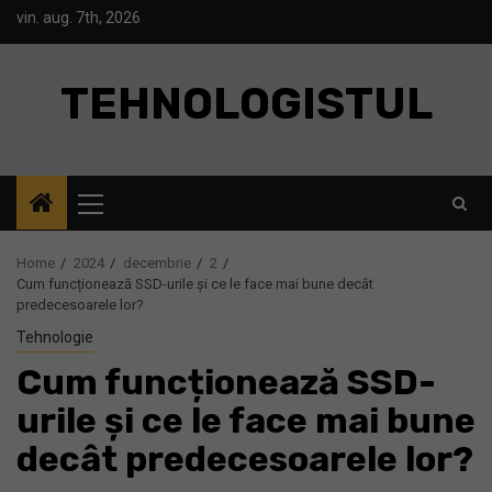
Skip
vin. aug. 7th, 2026
to
content
TEHNOLOGISTUL
Primary
Menu
Home
2024
decembrie
2
Cum funcționează SSD-urile și ce le face mai bune decât
predecesoarele lor?
Tehnologie
Cum funcționează SSD-
urile și ce le face mai bune
decât predecesoarele lor?