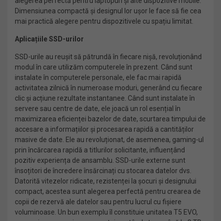
alegerea perfectă pentru laptopuri și alte dispozitive mobile.
Dimensiunea compactă și designul lor ușor le face să fie cea
mai practică alegere pentru dispozitivele cu spațiu limitat.
Aplicațiile SSD-urilor
SSD-urile au reușit să pătrundă în fiecare nișă, revoluționând
modul în care utilizăm computerele în prezent. Când sunt
instalate în computerele personale, ele fac mai rapidă
activitatea zilnică în numeroase moduri, generând cu fiecare
clic și acțiune rezultate instantanee. Când sunt instalate în
servere sau centre de date, ele joacă un rol esențial în
maximizarea eficienței bazelor de date, scurtarea timpului de
accesare a informațiilor și procesarea rapidă a cantităților
masive de date. Ele au revoluționat, de asemenea, gaming-ul
prin încărcarea rapidă a titlurilor solicitante, influențând
pozitiv experiența de ansamblu. SSD-urile externe sunt
însoțitori de încredere însărcinați cu stocarea datelor dvs.
Datorită vitezelor ridicate, rezistenței la șocuri și designului
compact, acestea sunt alegerea perfectă pentru crearea de
copii de rezervă ale datelor sau pentru lucrul cu fișiere
voluminoase. Un bun exemplu îl constituie unitatea T5 EVO,