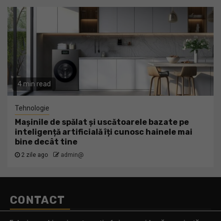
4 min read
Tehnologie
Mașinile de spălat și uscătoarele bazate pe
inteligență artificială îți cunosc hainele mai
bine decât tine
2 zile ago
admin@
CONTACT
Telefon:
0770.290.165