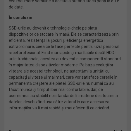
cea mai mare versiune a acesteia putând stoca până la 8 TB
de date.
În concluzie
SSD-urile au devenit o tehnologie-cheie pe piața
dispozitivelor de stocare în masă. Ele se caracterizează prin
eficiență, rezistență la șocuri și eficiență energetică
extraordinare, ceea ce le face perfecte pentru uzul personal
și cel profesional. Fiind mai rapide și mai fiabile decât HDD-
urile tradiționale, acestea au devenit o componentă standard
în majoritatea dispozitivelor moderne. Pe baza evoluțiilor
viitoare ale acestei tehnologii, ne așteptăm la unități cu
capacități și viteze și mai mari, care vor satisface cererile în
permanentă creștere ale pieței. SSD-urile nu numai că au
făcut munca și timpul liber mai confortabile, dar, de
asemenea, au stabilit noi standarde în materie de stocare a
datelor, deschizând ușa către viitorul în care accesarea
informațiilor va fi mai rapidă și mai eficientă ca oricând.