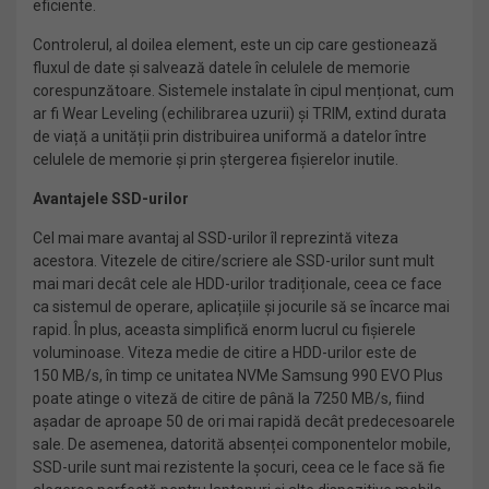
eficiente.
Controlerul, al doilea element, este un cip care gestionează
fluxul de date și salvează datele în celulele de memorie
corespunzătoare. Sistemele instalate în cipul menționat, cum
ar fi Wear Leveling (echilibrarea uzurii) și TRIM, extind durata
de viață a unității prin distribuirea uniformă a datelor între
celulele de memorie și prin ștergerea fișierelor inutile.
Avantajele SSD-urilor
Cel mai mare avantaj al SSD-urilor îl reprezintă viteza
acestora. Vitezele de citire/scriere ale SSD-urilor sunt mult
mai mari decât cele ale HDD-urilor tradiționale, ceea ce face
ca sistemul de operare, aplicațiile și jocurile să se încarce mai
rapid. În plus, aceasta simplifică enorm lucrul cu fișierele
voluminoase. Viteza medie de citire a HDD-urilor este de
150 MB/s, în timp ce unitatea NVMe Samsung 990 EVO Plus
poate atinge o viteză de citire de până la 7250 MB/s, fiind
așadar de aproape 50 de ori mai rapidă decât predecesoarele
sale. De asemenea, datorită absenței componentelor mobile,
SSD-urile sunt mai rezistente la șocuri, ceea ce le face să fie