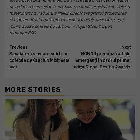
este perfect poziționată pentru a face față provocărilor legate
de reducerea emisiilor.
Prin utilizarea analizei ciclului de viață, a
materialelor durabile și a liniilor directoare privind proiectarea
ecologică, Trust poate oferi accesorii digitale accesibile, care
minimizează emisiile de carbon.”
– Arjan Steenbergen,
manager ESG
Continue
Previous
Next
Sanatate si savoare sub brad:
HONOR premiază artiștii
Reading
colectia de Craciun Mixit este
emergenți în cadrul primei
aici
ediții Global Design Awards
MORE STORIES