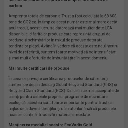
carbon
Amprenta totală de carbon a Trust a fost calculată la 68.608
tone de CO2 eq. În timp ce acest număr este mai mare decât
anul trecut, acest lucru se datorează mai multor date LCA
disponibile, diferitelor produse care reprezintă grupuri de
produse și schimbărilor în mixul de produse datorate
tendințelor pieței. Având în vedere că acesta este noul nostru
nivel de referință, suntem foarte motivați să ne intensificăm
și mai mult eforturile de îmbunătățire în acest domeniu.
Mai multe certificări de produse
În ceea ce privește certificarea produselor de către terți,
suntem pe deplin dedicați Global Recycled Standard (GRS) și
Recycled Claim Standard (RCS). Din ce în ce mai acceptate de
clienți pentru criteriile propriilor programe de etichetare
ecologică, acestea sunt foarte importante pentru Trust ca
mijloc de a dovedi clienților și utilizatorilor finali că produsele
noastre conțin într-adevăr materiale reciclate.
Menținerea medaliei noastre EcoVadis Gold