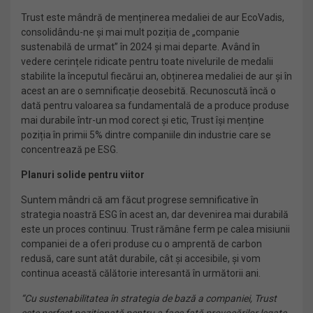
Trust este mândră de menținerea medaliei de aur EcoVadis,
consolidându-ne și mai mult poziția de „companie
sustenabilă de urmat” în 2024 și mai departe. Având în
vedere cerințele ridicate pentru toate nivelurile de medalii
stabilite la începutul fiecărui an, obținerea medaliei de aur și în
acest an are o semnificație deosebită. Recunoscută încă o
dată pentru valoarea sa fundamentală de a produce produse
mai durabile într-un mod corect și etic, Trust își menține
poziția în primii 5% dintre companiile din industrie care se
concentrează pe ESG.
Planuri solide pentru viitor
Suntem mândri că am făcut progrese semnificative în
strategia noastră ESG în acest an, dar devenirea mai durabilă
este un proces continuu. Trust rămâne ferm pe calea misiunii
companiei de a oferi produse cu o amprentă de carbon
redusă, care sunt atât durabile, cât și accesibile, și vom
continua această călătorie interesantă în următorii ani.
“Cu sustenabilitatea în strategia de bază a companiei, Trust