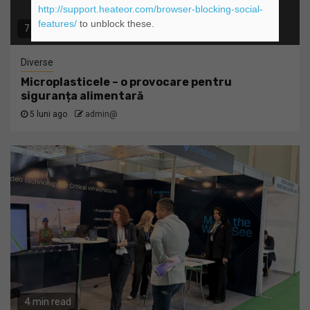
http://support.heateor.com/browser-blocking-social-
features/
to unblock these.
7 min read
Diverse
Microplasticele – o provocare pentru
siguranța alimentară
5 luni ago
admin@
4 min read