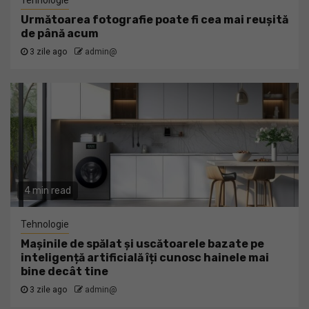
Tehnologie
Următoarea fotografie poate fi cea mai reușită
de până acum
3 zile ago
admin@
4 min read
Tehnologie
Mașinile de spălat și uscătoarele bazate pe
inteligență artificială îți cunosc hainele mai
bine decât tine
3 zile ago
admin@