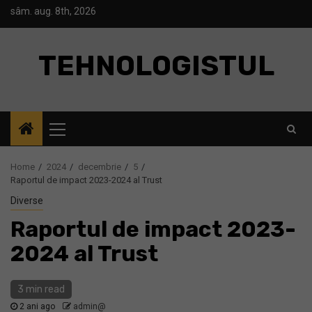
Skip
sâm. aug. 8th, 2026
to
content
TEHNOLOGISTUL
Primary
Menu
Home
2024
decembrie
5
Raportul de impact 2023-2024 al Trust
Diverse
Raportul de impact 2023-
2024 al Trust
3 min read
2 ani ago
admin@