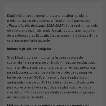
După încă un an de menținere a unei strategii solide de
mediu, sociale și de gestionare, Trust anunță publicarea
„Raportului său de impact 2023-2024”
. Subliniind principalele
obiective și realizări ale anului trecut, raportul amintește ferm
de creșterea durabilă pozitivă a companiei. Iată câteva dintre
cele mai importante aspecte.
Îmbunătățiri ale ambalajelor
S-au făcut progrese importante în ceea ce privește
sustenabilitatea ambalajelor Trust. Prin înlocuirea plasticului
cu materiale precum cartonul și cartonul reciclat, precum și
prin înlocuirea pungilor de plastic de protecție cu pungi de
hârtie certificate FSC®, am redus utilizarea plasticului în
ambalajele noastre cu 35% față de anul trecut. Acolo unde
plasticul este încă necesar, utilizarea plasticului reciclat a
crescut cu 77%, ceea ce reprezintă cu siguranță un progres
de care putem fi mândri.
Mai multă claritate cu privire la amprenta noastră de