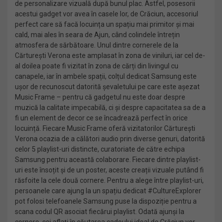
de personalizare vizuală după bunul plac. Astfel, posesorii
acestui gadget vor avea în casele lor, de Crăciun, accesoriul
perfect care să facă locuința un spațiu mai primitor și mai
cald, mai ales în seara de Ajun, când colindele întrețin
atmosfera de sărbătoare. Unul dintre cornerele de la
Cărturești Verona este amplasat în zona de viniluri, iar cel de-
al doilea poate fi vizitat în zona de cărți din livingul cu
canapele, iar în ambele spații, colțul dedicat Samsung este
ușor de recunoscut datorită șevaletului pe care este așezat
Music Frame – pentru că gadgetul nu este doar despre
muzică la calitate impecabilă, ci și despre capacitatea sa de a
fi un element de decor ce se încadrează perfect în orice
locuință. Fiecare Music Frame oferă vizitatorilor Cărturești
Verona ocazia de a călători audio prin diverse genuri, datorită
celor 5 playlist-uri distincte, curatoriate de către echipa
Samsung pentru această colaborare. Fiecare dintre playlist-
uri este însoțit și de un poster, aceste creații vizuale putând fi
răsfoite la cele două cornere. Pentru a alege între playlist-uri,
persoanele care ajung la un spațiu dedicat #CultureExplorer
pot folosi telefoanele Samsung puse la dispoziție pentru a
scana codul QR asociat fiecărui playlist. Odată ajunși la