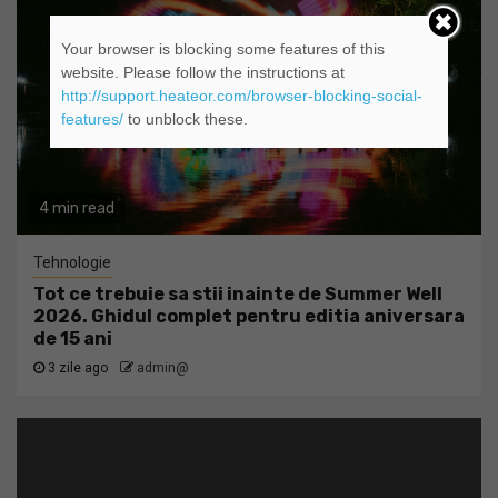
Your browser is blocking some features of this
website. Please follow the instructions at
http://support.heateor.com/browser-blocking-social-
features/
to unblock these.
4 min read
Tehnologie
Tot ce trebuie sa stii inainte de Summer Well
2026. Ghidul complet pentru editia aniversara
de 15 ani
3 zile ago
admin@