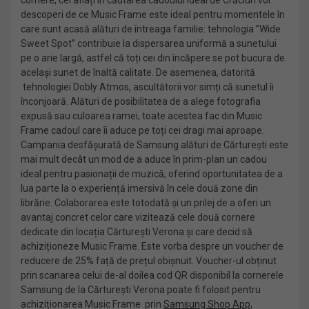
cornere, cei aflați în căutarea cadoului ideal de Crăciun vor
descoperi de ce Music Frame este ideal pentru momentele în
care sunt acasă alături de întreaga familie: tehnologia ”Wide
Sweet Spot” contribuie la dispersarea uniformă a sunetului
pe o arie largă, astfel că toți cei din încăpere se pot bucura de
același sunet de înaltă calitate. De asemenea, datorită
tehnologiei Dobly Atmos, ascultătorii vor simți că sunetul îi
înconjoară. Alături de posibilitatea de a alege fotografia
expusă sau culoarea ramei, toate acestea fac din Music
Frame cadoul care îi aduce pe toți cei dragi mai aproape.
Campania desfășurată de Samsung alături de Cărturești este
mai mult decât un mod de a aduce în prim-plan un cadou
ideal pentru pasionații de muzică, oferind oportunitatea de a
lua parte la o experiență imersivă în cele două zone din
librărie. Colaborarea este totodată și un prilej de a oferi un
avantaj concret celor care vizitează cele două cornere
dedicate din locația Cărturești Verona și care decid să
achiziționeze Music Frame. Este vorba despre un voucher de
reducere de 25% față de prețul obișnuit. Voucher-ul obținut
prin scanarea celui de-al doilea cod QR disponibil la cornerele
Samsung de la Cărturești Verona poate fi folosit pentru
achiziționarea Music Frame prin
Samsung Shop App
,