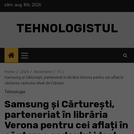
Skip
sâm. aug. 8th, 2026
to
content
TEHNOLOGISTUL
Primary
Menu
Home
2024
decembrie
11
Samsung și Cărturești, parteneriat în librăria Verona pentru cei aflați în
căutarea cadoului ideal de Crăciun
Tehnologie
Samsung și Cărturești,
parteneriat în librăria
Verona pentru cei aflați în