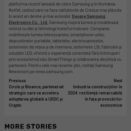
platforma recent lansată de către Samsung și în România.
Astfel, cadoul care va face sărbătorile de Crăciun mai plăcute
în acest an devine și mai accesibil.
Despre Samsung
Electronics Co., Ltd.
Samsung inspiră lumea și modelează
viitorul cu idei și tehnologii transformatoare. Compania
redefinește lumea televizoarelor, smartphone-urilor,
dispozitivelor purtabile, tabletelor, electrocasnicelor,
sistemelor de rețea și de memorie, sistemelor LSI, fabricării și
soluțiilor LED, oferind o experiență conectată fără întreruperi
prin ecosistemul său SmartThings și colaborarea deschisă cu
partenerii. Pentru cele mai recente știri, vizitați Samsung
Newsroom pe news.samsung.com.
Continue
Previous
Next
Circle și Binance, parteneriat
Industria construcțiilor în
Reading
strategic care va accelera
2024: reziliență remarcabilă
adoptarea globală a USDC și
în fața provocărilor
Crypto
economice
MORE STORIES