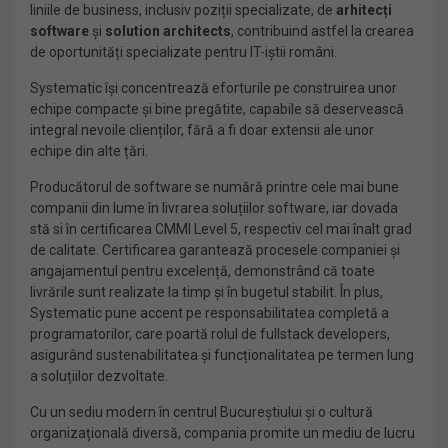
liniile de business, inclusiv poziții specializate, de
arhitecți
software
și
solution architects
, contribuind astfel la crearea
de oportunități specializate pentru IT-iștii români.
Systematic își concentrează eforturile pe construirea unor
echipe compacte și bine pregătite, capabile să deservească
integral nevoile clienților, fără a fi doar extensii ale unor
echipe din alte țări.
Producătorul de software se numără printre cele mai bune
companii din lume în livrarea soluțiilor software, iar dovada
stă si în certificarea CMMI Level 5, respectiv cel mai înalt grad
de calitate. Certificarea garantează procesele companiei și
angajamentul pentru excelență, demonstrând că toate
livrările sunt realizate la timp și în bugetul stabilit. În plus,
Systematic pune accent pe responsabilitatea completă a
programatorilor, care poartă rolul de fullstack developers,
asigurând sustenabilitatea și funcționalitatea pe termen lung
a soluțiilor dezvoltate.
Cu un sediu modern în centrul Bucureștiului și o cultură
organizațională diversă, compania promite un mediu de lucru