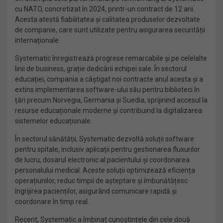
cu NATO, concretizat în 2024, printr-un contract de 12 ani.
Acesta atestă fiabilitatea și calitatea produselor dezvoltate
de companie, care sunt utilizate pentru asigurarea securității
internaționale.
Systematic înregistrează progrese remarcabile și pe celelalte
linii de business, grație dedicării echipei sale. În sectorul
educației, compania a câștigat noi contracte anul acesta și a
extins implementarea software-ului său pentru biblioteci în
țări precum Norvegia, Germania și Suedia, sprijinind accesul la
resurse educaționale moderne și contribuind la digitalizarea
sistemelor educaționale.
În sectorul sănătății, Systematic dezvoltă soluții software
pentru spitale, inclusiv aplicații pentru gestionarea fluxurilor
de lucru, dosarul electronic al pacientului și coordonarea
personalului medical. Aceste soluții optimizează eficiența
operațiunilor, reduc timpii de așteptare și îmbunătățesc
îngrijirea pacienților, asigurând comunicare rapidă și
coordonare în timp real.
Recent, Systematic a îmbinat cunoștințele din cele două