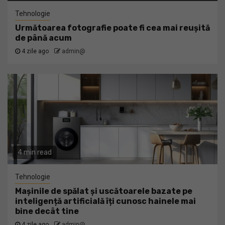
Tehnologie
Următoarea fotografie poate fi cea mai reușită
de până acum
4 zile ago
admin@
4 min read
Tehnologie
Mașinile de spălat și uscătoarele bazate pe
inteligență artificială îți cunosc hainele mai
bine decât tine
4 zile ago
admin@