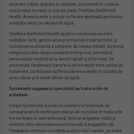
sectoare critice, apărare și sănătate, și a investit în crearea
unui produs inovator si unic pe piață, SitaWare Battlefield
Health. Aceasta este o soluție software destinată gestionării
soldaților răniți pe câmpul de luptă.
SitaWare Battlefield Health ajută la monitorizarea stării
soldaților răniți, gestionarea și urmărirea tratamentelor, și
coordonarea eficientă a echipelor de medici militari. Sistemul
integrează date despre pacienți în timp real, permițând
personalului medical să ia decizii rapide și informate. De
asemenea, facilitează transferul informațiilor între unități de
tratament, contribuind astfel la salvarea vieților în condiții de
stres ridicat și în medii dificile de luptă.
Systematic angajează specialiști pe toate ariile de
activitate
Echipa Systematic a crescut constant la nivel local, iar
compania are în continuare planuri de recrutare în toate cele
trei sectoare în care activează, fiind un angajator stabil și
orientat către dezvoltarea profesională a angajaților săi.
Compania continuă recrutările pentru roluri variate, pe toate