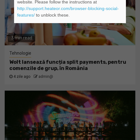
website. Please follow the instructions at
http://support.heateor.com/browser-blocking-social-
features/
to unblock these.
3 min read
Tehnologie
Wolt lansează funcția split payments, pentru
comenzile de grup, în România
4 zile ago
admin@