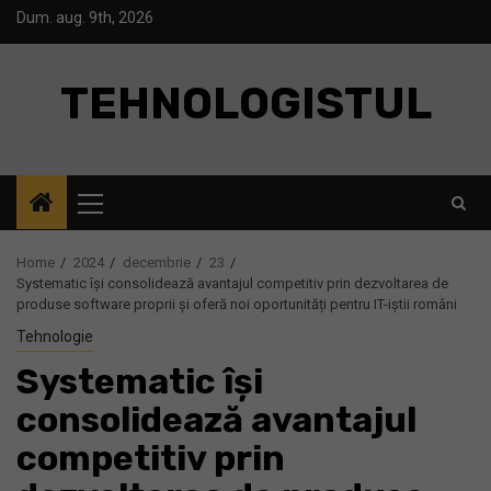
Skip
Dum. aug. 9th, 2026
to
content
TEHNOLOGISTUL
Primary
Menu
Home
2024
decembrie
23
Systematic își consolidează avantajul competitiv prin dezvoltarea de
produse software proprii și oferă noi oportunități pentru IT-iștii români
Tehnologie
Systematic își
consolidează avantajul
competitiv prin