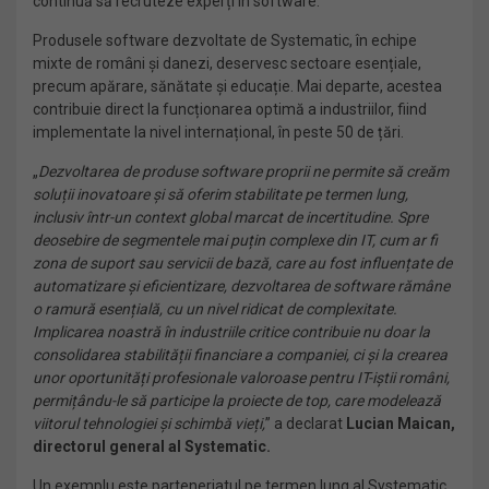
continuă să recruteze experți în software.
Produsele software dezvoltate de Systematic, în echipe
mixte de români și danezi, deservesc sectoare esențiale,
precum apărare, sănătate și educație. Mai departe, acestea
contribuie direct la funcționarea optimă a industriilor, fiind
implementate la nivel internațional, în peste 50 de țări.
„
Dezvoltarea de produse software proprii ne permite să creăm
soluții inovatoare și să oferim stabilitate pe termen lung,
inclusiv într-un context global marcat de incertitudine. Spre
deosebire de segmentele mai puțin complexe din IT, cum ar fi
zona de suport sau servicii de bază, care au fost influențate de
automatizare și eficientizare, dezvoltarea de software rămâne
o ramură esențială, cu un nivel ridicat de complexitate.
Implicarea noastră în industriile critice contribuie nu doar la
consolidarea stabilității financiare a companiei, ci și la crearea
unor oportunități profesionale valoroase pentru IT-iștii români,
permițându-le să participe la proiecte de top, care modelează
viitorul tehnologiei și schimbă vieți,
” a declarat
Lucian Maican,
directorul general al Systematic.
Un exemplu este parteneriatul pe termen lung al Systematic