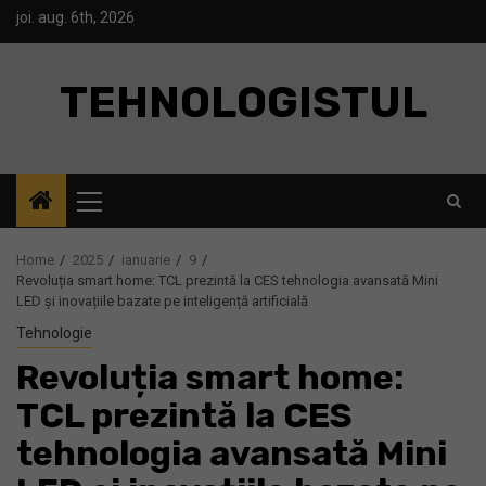
Skip
joi. aug. 6th, 2026
to
content
TEHNOLOGISTUL
Primary
Menu
Home
2025
ianuarie
9
Revoluția smart home: TCL prezintă la CES tehnologia avansată Mini
LED și inovațiile bazate pe inteligență artificială
Tehnologie
Revoluția smart home:
TCL prezintă la CES
tehnologia avansată Mini