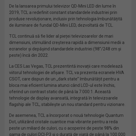
De la lansarea primului televizor QD-Mini LED din lume în
2019, TCL a redefinit constant standardele industriei prin
produse revoluționare, inclusiv prin tehnologia îmbunătățită
de iluminare de fundal QD-Mini LED, dezvoltată de TCL.
TCL continuă să fie lider al pieței televizoarelor de mari
dimensiuni, stimulând creșterea rapidă a dimensiunii medii a
ecranelor și depășind standardele industriei (98”/248 cm și
peste) încă din 2022.
La CES Las Vegas, TCL prezentintă inovații care modelează
viitorul tehnologiei de afișare. TCL va prezenta ecranele HVA
CSOT, care dispun de un „dark state” îmbunătățit pentru a
bloca mai eficient lumina atunci când LCD-ul este închis,
oferind un contrast static de până la 7.000:1. Această
tehnologie de display avansată, integrată în televizoarele
flagship ale TCL, stabilește un nou standard pentru vizionare.
De asemenea, TCL a încorporat o nouă tehnologie Quantum
Dot, utilizând cristale cuantice mai vibrante pentru a reda
peste un miliard de culori, cu o acoperire de peste 98% din
gama de culori DCI-P3 și o durată de viață de până la 100.000