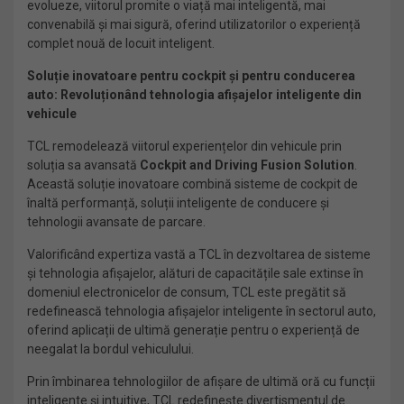
evolueze, viitorul promite o viață mai inteligentă, mai
convenabilă și mai sigură, oferind utilizatorilor o experiență
complet nouă de locuit inteligent.
Soluție inovatoare pentru cockpit
ș
i pentru conducerea
auto: Revoluționând tehnologia afișajelor inteligente din
vehicule
TCL remodelează viitorul experiențelor din vehicule prin
soluția sa avansată
Cockpit and Driving Fusion Solution
.
Această soluție inovatoare combină sisteme de cockpit de
înaltă performanță, soluții inteligente de conducere și
tehnologii avansate de parcare.
Valorificând expertiza vastă a TCL în dezvoltarea de sisteme
și tehnologia afișajelor, alături de capacitățile sale extinse în
domeniul electronicelor de consum, TCL este pregătit să
redefinească tehnologia afișajelor inteligente în sectorul auto,
oferind aplicații de ultimă generație pentru o experiență de
neegalat la bordul vehiculului.
Prin îmbinarea tehnologiilor de afișare de ultimă oră cu funcții
inteligente și intuitive, TCL redefinește divertismentul de