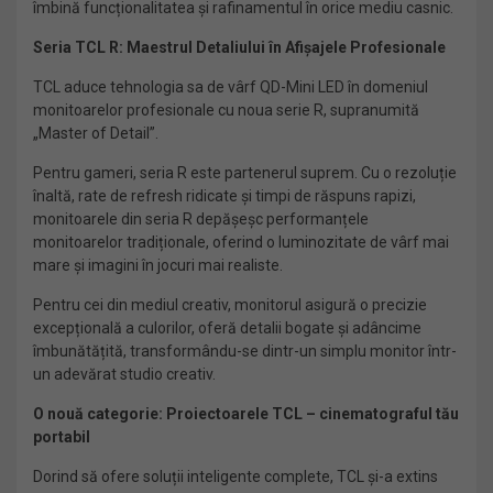
îmbină funcționalitatea și rafinamentul în orice mediu casnic.
Seria TCL R: Maestrul Detaliului în Afișajele Profesionale
TCL aduce tehnologia sa de vârf QD-Mini LED în domeniul
monitoarelor profesionale cu noua serie R, supranumită
„Master of Detail”.
Pentru gameri, seria R este partenerul suprem. Cu o rezoluție
înaltă, rate de refresh ridicate și timpi de răspuns rapizi,
monitoarele din seria R depășeșc performanțele
monitoarelor tradiționale, oferind o luminozitate de vârf mai
mare și imagini în jocuri mai realiste.
Pentru cei din mediul creativ, monitorul asigură o precizie
excepțională a culorilor, oferă detalii bogate și adâncime
îmbunătățită, transformându-se dintr-un simplu monitor într-
un adevărat studio creativ.
O nouă categorie: Proiectoarele TCL – cinematograful tău
portabil
Dorind să ofere soluții inteligente complete, TCL și-a extins