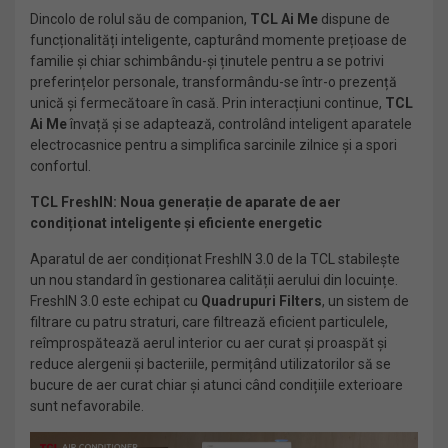
Dincolo de rolul său de companion,
TCL Ai Me
dispune de
funcționalități inteligente, capturând momente prețioase de
familie și chiar schimbându-și ținutele pentru a se potrivi
preferințelor personale, transformându-se într-o prezență
unică și fermecătoare în casă. Prin interacțiuni continue,
TCL
Ai Me
învață și se adaptează, controlând inteligent aparatele
electrocasnice pentru a simplifica sarcinile zilnice și a spori
confortul.
TCL FreshIN: Noua generație de aparate de aer
condiționat inteligente și eficiente energetic
Aparatul de aer condiționat FreshIN 3.0 de la TCL stabilește
un nou standard în gestionarea calității aerului din locuințe.
FreshIN 3.0 este echipat cu
Quadrupuri Filters
, un sistem de
filtrare cu patru straturi, care filtrează eficient particulele,
reîmprospătează aerul interior cu aer curat și proaspăt și
reduce alergenii și bacteriile, permițând utilizatorilor să se
bucure de aer curat chiar și atunci când condițiile exterioare
sunt nefavorabile.