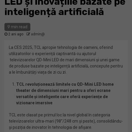
LED și inovațiile bazate pe
inteligență artificială
9 min read
2 ani ago
admin@
La CES 2025, TCL apropie tehnologia de oameni, oferind
utilizatorilor o experiență captivantă cu ajutorul
televizoarelor QD-Mini LED de mari dimensiuni și unei game
de produse bazate pe inteligență artificială, concepute pentru
a le îmbunătăți viața de zi cu zi.
TCL revoluționează limitele cu QD-Mini LED home
theater de dimensiuni mari pentru a oferi ecrane
versatile și inteligente care oferă experiențe de
vizionare imersive
TCL este clasat pe primul loc la nivel global în categoria
televizoarelor ultra-mari (98”/248 cm și peste), consolidându-
și poziția de inovator în tehnologia de afișare.