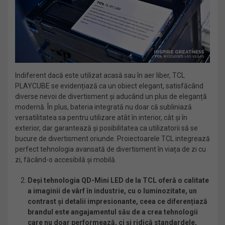
Indiferent dacă este utilizat acasă sau în aer liber, TCL
PLAYCUBE se evidențiază ca un obiect elegant, satisfăcând
diverse nevoi de divertisment și aducând un plus de eleganță
modernă. În plus, bateria integrată nu doar că subliniază
versatilitatea sa pentru utilizare atât în interior, cât și în
exterior, dar garantează și posibilitatea ca utilizatorii să se
bucure de divertisment oriunde. Proiectoarele TCL integrează
perfect tehnologia avansată de divertisment în viața de zi cu
zi, făcând-o accesibilă și mobilă.
Deși tehnologia QD-Mini LED de la TCL oferă o calitate
a imaginii de vârf în industrie, cu o luminozitate, un
contrast și detalii impresionante, ceea ce diferențiază
brandul este angajamentul său de a crea tehnologii
care nu doar performează, ci și ridică standardele,