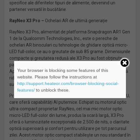
specifice ale diferitelor tipuri de alimente, devenind un
partener versatil în bucătărie.
RayNeo X3 Pro –
Ochelari AR de ultimă generație
RayNeo X3 Pro, alimentat de platforma Snapdragon AR1 Gen
1 de la Qualcomm Technologies, Inc., este o pereche de
ochelari AR binoculari cu tehnologie de ghidare optică micro-
LED full-color, ce au o greutate de sub 85 grame. Dimensiunile
compacte și greutatea redusă ale X3 Pro au fost obținute
parțial datorită utilizării soluțiilor de ghidare a undelor de la
Your browser is blocking some features of this
Applied Materials, care au permis X3 Pro să ofere o eficiență
website. Please follow the instructions at
ridicată, imagini fără efect de curcubeu și o uniformitate
http://support.heateor.com/browser-blocking-social-
superioară a culorilor.
features/
to unblock these.
Procesorul Snapdragon dispune de Qualcomm Hexagon NPU,
care oferă capabilități AI puternice. Echipat cu motorul optic
ultra-compact proprietar RayNeo, cel mai mic motor optic
micro-LED full-color din lume, produs la scară largă, X3 Pro
oferă o luminozitate excepțională de 2.500 de nits, o claritate
optică superioară și confort pentru utilizare pe tot parcursul
zilei. Acest motor optic compact stabilește un nou standard în