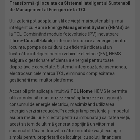
Transformă-ți locuința cu Sistemul Inteligent și Sustenabil
de Management al Energiei de la TCL
Utilizatorii pot adopta un stil de viață mai sustenabil și mai
inteligent cu
Home Energy Management System (HEMS)
de
la TCL. Combinând module fotovoltaice (PV) inovatoare
Three-Cuts all-black
, sisteme de stocare a energiei pentru
locuințe, pompe de căldură cu eficiență ridicată și un
încărcător inteligent pentru vehicule electrice (EV), HEMS
asigură o gestionare eficientă a energiei pentru toate
dispozitivele conectate. Sistemul integrează, de asemenea,
electrocasnicele marca TCL, eliminând complexitatea
gestionării mai multor platforme.
Accesibil prin aplicația intuitivă
TCL Home
, HEMS le permite
utilizatorilor să monitorizeze și să optimizeze cu ușurință
consumul de energie electrică, maximizând utilizarea
energiei verzi și reducând în același timp costurile și impactul
asupra mediului. Proiectat pentru a îmbunătăți calitatea vieții,
acest sistem de ultimă generație sprijină un viitor mai
sustenabil, făcând tranziția către un stil de viață ecologic
simplă pentru proprietarii de locuințe, cu soluții financiare