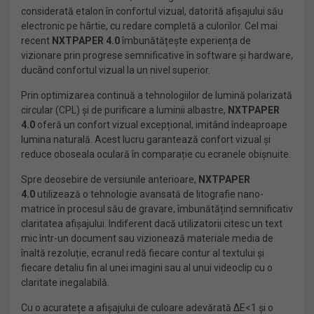
considerată etalon în confortul vizual, datorită afișajului său
electronic pe hârtie, cu redare completă a culorilor. Cel mai
recent
NXTPAPER 4.0
îmbunătățește experiența de
vizionare prin progrese semnificative în software și hardware,
ducând confortul vizual la un nivel superior.
Prin optimizarea continuă a tehnologiilor de lumină polarizată
circular (CPL) și de purificare a luminii albastre,
NXTPAPER
4.0
oferă un confort vizual excepțional, imitând îndeaproape
lumina naturală. Acest lucru garantează confort vizual și
reduce oboseala oculară în comparație cu ecranele obișnuite.
Spre deosebire de versiunile anterioare,
NXTPAPER
4.0
utilizează o tehnologie avansată de litografie nano-
matrice în procesul său de gravare, îmbunătățind semnificativ
claritatea afișajului. Indiferent dacă utilizatorii citesc un text
mic într-un document sau vizionează materiale media de
înaltă rezoluție, ecranul redă fiecare contur al textului și
fiecare detaliu fin al unei imagini sau al unui videoclip cu o
claritate inegalabilă.
Cu o acuratețe a afișajului de culoare adevărată ΔE<1 și o