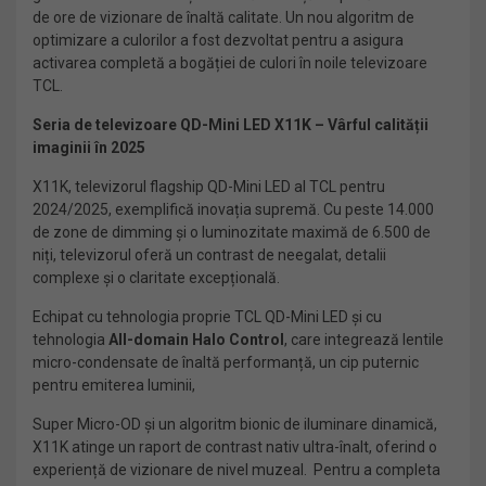
de ore de vizionare de înaltă calitate. Un nou algoritm de
optimizare a culorilor a fost dezvoltat pentru a asigura
activarea completă a bogăției de culori în noile televizoare
TCL.
Seria de televizoare QD-Mini LED X11K – Vârful calității
imaginii în 2025
X11K, televizorul flagship QD-Mini LED al TCL pentru
2024/2025, exemplifică inovația supremă. Cu peste 14.000
de zone de dimming și o luminozitate maximă de 6.500 de
niți, televizorul oferă un contrast de neegalat, detalii
complexe și o claritate excepțională.
Echipat cu tehnologia proprie TCL QD-Mini LED și cu
tehnologia
All-domain Halo Control
, care integrează lentile
micro-condensate de înaltă performanță, un cip puternic
pentru emiterea luminii,
Super Micro-OD și un algoritm bionic de iluminare dinamică,
X11K atinge un raport de contrast nativ ultra-înalt, oferind o
experiență de vizionare de nivel muzeal. Pentru a completa