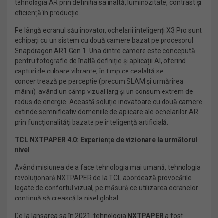
tehnologia AR prin definiția sa înaltă, luminozitate, contrast și
eficiență în producție.
Pe lângă ecranul său inovator, ochelarii inteligenți X3 Pro sunt
echipați cu un sistem cu două camere bazat pe procesorul
Snapdragon AR1 Gen 1. Una dintre camere este concepută
pentru fotografie de înaltă definiție și aplicații AI, oferind
capturi de culoare vibrante, în timp ce cealaltă se
concentrează pe percepție (precum SLAM și urmărirea
mâinii), având un câmp vizual larg și un consum extrem de
redus de energie. Această soluție inovatoare cu două camere
extinde semnificativ domeniile de aplicare ale ochelarilor AR
prin funcționalități bazate pe inteligență artificială.
TCL NXTPAPER 4.0: Experiențe de vizionare la următorul
nivel
Având misiunea de a face tehnologia mai umană, tehnologia
revoluționară NXTPAPER de la TCL abordează provocările
legate de confortul vizual, pe măsură ce utilizarea ecranelor
continuă să crească la nivel global.
De la lansarea sa în 2021, tehnologia
NXTPAPER
a fost