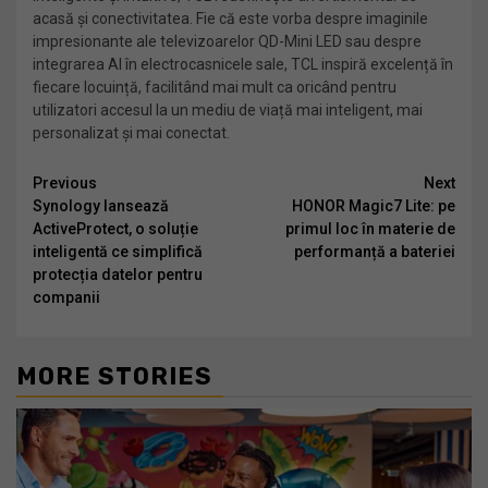
acasă și conectivitatea. Fie că este vorba despre imaginile
impresionante ale televizoarelor QD-Mini LED sau despre
integrarea AI în electrocasnicele sale, TCL inspiră excelență în
fiecare locuință, facilitând mai mult ca oricând pentru
utilizatori accesul la un mediu de viață mai inteligent, mai
personalizat și mai conectat.
Continue
Previous
Next
Synology lansează
HONOR Magic7 Lite: pe
Reading
ActiveProtect, o soluție
primul loc în materie de
inteligentă ce simplifică
performanță a bateriei
protecția datelor pentru
companii
MORE STORIES