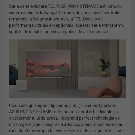
Seria de televizoare TCL A300 PRO NXTFRAME echipată cu
sistem audio de la Bang & Olufsen, devine o piesă centrală
remarcabilă în gama inovatoare a TCL. Dincolo de
performanța vizuală excepțională, această serie transformă
spațiile de locuit în adevărate galerii de artă imersive.
Cu un design elegant, tip panou plat, și un suport portabil,
A300 PRO NXTFRAME redefinește viitorul artei digitale și al
divertismentului de acasă. Integrând perfect tehnologia de
ultimă generație cu expresia artistică, acest model este mai
mult decât un simplu televizor – este o declarație de stil care