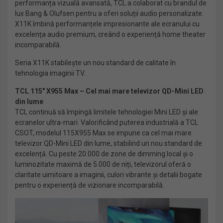
performanța vizuală avansată, TCL a colaborat cu brandul de
lux Bang & Olufsen pentru a oferi soluții audio personalizate.
X11K îmbină performanțele impresionante ale ecranului cu
excelența audio premium, creând o experiență home theater
incomparabilă.
Seria X11K stabilește un nou standard de calitate în
tehnologia imaginii TV.
TCL 115″ X955 Max – Cel mai mare televizor QD-Mini LED
din lume
TCL continuă să împingă limitele tehnologiei Mini LED și ale
ecranelor ultra-mari. Valorificând puterea industrială a TCL
CSOT, modelul 115X955 Max se impune ca cel mai mare
televizor QD-Mini LED din lume, stabilind un nou standard de
excelență. Cu peste 20.000 de zone de dimming local și o
luminozitate maximă de 5.000 de niți, televizorul oferă o
claritate uimitoare a imaginii, culori vibrante și detalii bogate
pentru o experiență de vizionare incomparabilă.