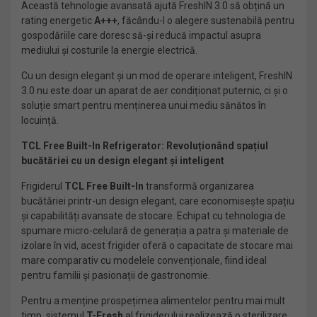
Această tehnologie avansată ajută FreshIN 3.0 să obțină un
rating energetic
A+++
, făcându-l o alegere sustenabilă pentru
gospodăriile care doresc să-și reducă impactul asupra
mediului și costurile la energie electrică.
Cu un design elegant și un mod de operare inteligent, FreshIN
3.0 nu este doar un aparat de aer condiționat puternic, ci și o
soluție smart pentru menținerea unui mediu sănătos în
locuință.
TCL Free Built-In Refrigerator: Revoluționând spațiul
bucătăriei cu un design elegant și inteligent
Frigiderul
TCL Free
Built-In
transformă organizarea
bucătăriei printr-un design elegant, care economisește spațiu
și capabilități avansate de stocare. Echipat cu tehnologia de
spumare micro-celulară de generația a patra și materiale de
izolare în vid, acest frigider oferă o capacitate de stocare mai
mare comparativ cu modelele convenționale, fiind ideal
pentru familii și pasionații de gastronomie.
Pentru a menține prospețimea alimentelor pentru mai mult
timp, sistemul
T-Fresh
al frigiderului realizează o sterilizare