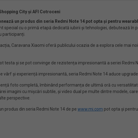
 Shopping City și AFI Cotroceni
iționează un produs din seria Redmi Note 14 pot opta și pentru wearabl
special cu o primă etapă dedicată iubirii și tehnologiei, debutează în pe
 participanți.
acția, Caravana Xiaomi oferă publicului ocazia de a explora cele mai noi 
ii pot testa și se pot convinge de rezistența impresionantă a seriei Redmi N
e vârf și experiență impresionantă, seria Redmi Note 14 aduce upgrade-uri
nță foto completă, îmbinând performanța de ultimă oră cu versatilitatea 
ărei imagini cu mișcări subtile, și video dual pe multe dintre modele, care
ulte perspective.
ză un produs din seria Redmi Note 14 de pe
www.mi.com
pot opta și pentr