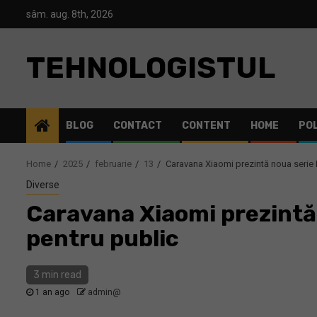
Skip
sâm. aug. 8th, 2026
to
content
TEHNOLOGISTUL
BLOG
CONTACT
CONTENT
HOME
POL
Home
2025
februarie
13
Caravana Xiaomi prezintă noua serie 
Diverse
Caravana Xiaomi prezintă 
pentru public
3 min read
1 an ago
admin@