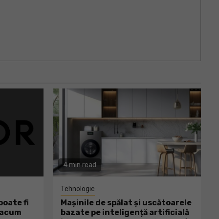
4 min read
Tehnologie
oate fi
Mașinile de spălat și uscătoarele
ă acum
bazate pe inteligență artificială