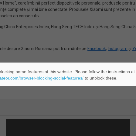
 × Home”, care îmbină perfect dispozitivele personale, produsele pentru
țe complete și mai bine conectate. Produsele Xiaomi sunt prezente în pe
șaselea an consecutiv.
g China Enterprises Index, Hang Seng TECH Index și Hang Seng China 5
ările despre Xiaomi România pot fi urmărite pe
Facebook
,
Instagram
și
Y
locking some features of this website. Please follow the instructions at
abuz emoțional în relații. Aceasta
Nou
eateor.com/browser-blocking-social-features/
to unblock these.
mată de cel în mediul digital cu