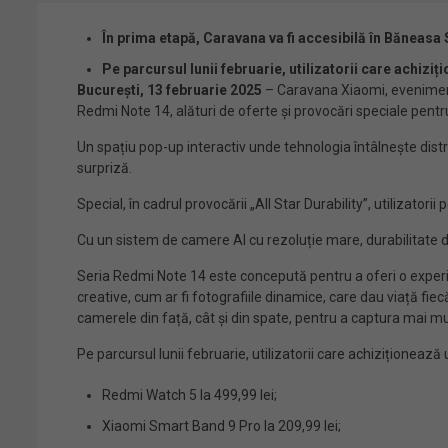
În prima etapă, Caravana va fi accesibilă în Băneasa
Pe parcursul lunii februarie, utilizatorii care achiz
București, 13 februarie 2025
– Caravana Xiaomi, eveniment 
Redmi Note 14, alături de oferte și provocări speciale pentru
Un spațiu pop-up interactiv unde tehnologia întâlnește distr
surpriză.
Special, în cadrul provocării „All Star Durability”, utilizator
Cu un sistem de camere AI cu rezoluție mare, durabilitate d
Seria Redmi Note 14 este concepută pentru a oferi o experie
creative, cum ar fi fotografiile dinamice, care dau viață fiec
camerele din față, cât și din spate, pentru a captura mai m
Pe parcursul lunii februarie, utilizatorii care achiziționea
Redmi Watch 5 la 499,99 lei;
Xiaomi Smart Band 9 Pro la 209,99 lei;