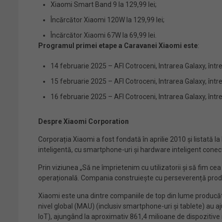
Xiaomi Smart Band 9 la 129,99 lei;
Încărcător Xiaomi 120W la 129,99 lei;
Încărcător Xiaomi 67W la 69,99 lei.
Programul primei etape a Caravanei Xiaomi este
:
14 februarie 2025 – AFI Cotroceni, Intrarea Galaxy, între
15 februarie 2025 – AFI Cotroceni, Intrarea Galaxy, între
16 februarie 2025 – AFI Cotroceni, Intrarea Galaxy, între
Despre Xiaomi Corporation
Corporația Xiaomi a fost fondată în aprilie 2010 și listată 
inteligentă, cu smartphone-uri și hardware inteligent conecta
Prin viziunea „Să ne împrietenim cu utilizatorii și să fim cea
operațională. Compania construiește cu perseverență produs
Xiaomi este una dintre companiile de top din lume producătoar
nivel global (MAU) (inclusiv smartphone-uri și tablete) au
IoT), ajungând la aproximativ 861,4 milioane de dispozitive