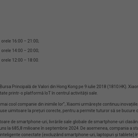
 orele 16:00 – 21:00;
 orele 14:00 – 20:00;
 orele 12:00 – 18:00.
la Bursa Principală de Valori din Hong Kong pe 9 iulie 2018 (1810.HK). X
te printr-o platformă IoT în centrul activității sale.
 mai cool companie din inimile lor”, Xiaomi urmărește continuu inovațiile, 
e uimitoare la prețuri corecte, pentru a permite tuturor să se bucure d
e de smartphone-uri, livrările sale globale de smartphone-uri clasându-se 
 ajuns la 685,8 milioane în septembrie 2024. De asemenea, compania a sta
 inteligente conectate (excluzând smartphone-uri, laptopuri și tablete) 