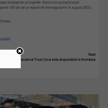
 case inteligente și mașinile. Xiaomi se concentrează
ste 100 de țări și regiuni din întreaga lume. În august 2023,
0 Index.
outube
.
Next
a tastatură mecanică Trust Zora este disponibilă în România