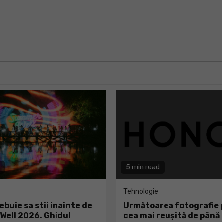
5 min read
Tehnologie
ebuie sa stii inainte de
Următoarea fotografie p
ell 2026. Ghidul
cea mai reușită de pân