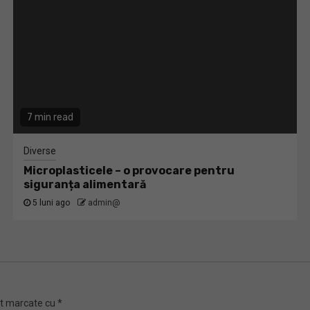
7 min read
Diverse
Microplasticele – o provocare pentru
siguranța alimentară
5 luni ago
admin@
nt marcate cu
*