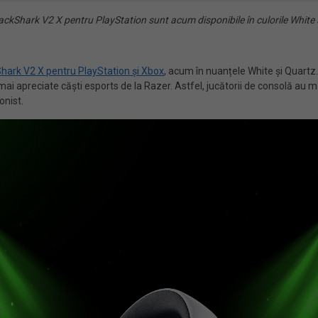
ackShark V2 X pentru PlayStation sunt acum disponibile în culorile White 
hark V2 X pentru PlayStation și Xbox
, acum în nuanțele White și Quartz. 
 apreciate căști esports de la Razer. Astfel, jucătorii de consolă au mai
onist.