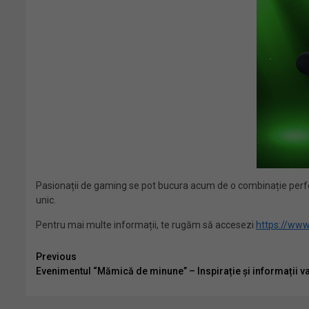
Pasionații de gaming se pot bucura acum de o combinație perfectă 
unic.
Pentru mai multe informații, te rugăm să accesezi
https://www
Continue
Previous
Evenimentul “Mămică de minune” – Inspirație și informații
Reading