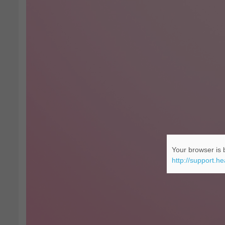
Your browser is b
http://support.h