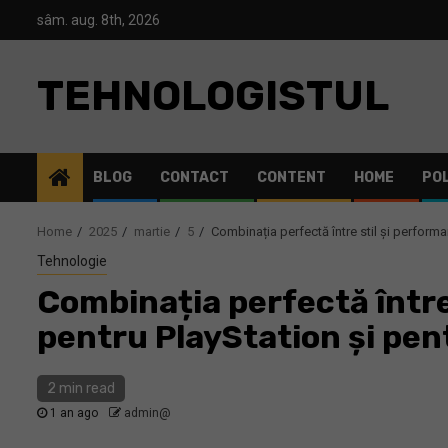
Skip
sâm. aug. 8th, 2026
to
content
TEHNOLOGISTUL
BLOG
CONTACT
CONTENT
HOME
POL
Home
2025
martie
5
Combinația perfectă între stil și perform
Tehnologie
Combinația perfectă între 
pentru PlayStation și pen
2 min read
1 an ago
admin@