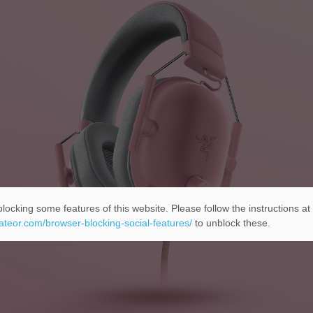
locking some features of this website. Please follow the instructions at
eateor.com/browser-blocking-social-features/
to unblock these.