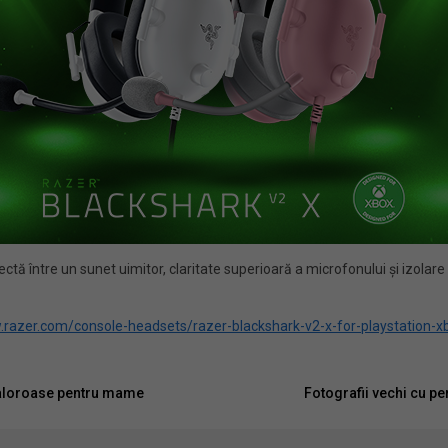
între un sunet uimitor, claritate superioară a microfonului și izolare ex
.razer.com/console-headsets/razer-blackshark-v2-x-for-playstation-x
 valoroase pentru mame
Fotografii vechi cu per