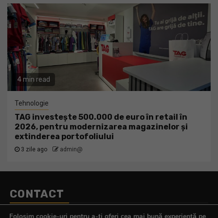
4 min read
Tehnologie
TAG investește 500.000 de euro în retail în
2026, pentru modernizarea magazinelor și
extinderea portofoliului
3 zile ago
admin@
CONTACT
Telefon:
0770.290.165
Folosim cookie-uri pentru a-ți oferi cea mai bună experiență pe