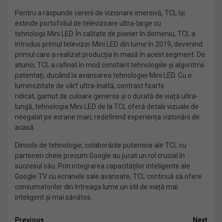
Pentru a răspunde cererii de vizionare imersivă, TCL își
extinde portofoliul de televizoare ultra-large cu
tehnologii Mini LED. În calitate de pionier în domeniu, TCL a
introdus primul televizor Mini LED din lume în 2019, devenind
primul care a realizat producția în masă în acest segment. De
atunci, TCL a rafinat în mod constant tehnologiile și algoritmii
patentați, ducând la avansarea tehnologiei Mini LED. Cu o
luminozitate de vârf ultra-înaltă, contrast foarte
ridicat, gamut de culoare generos și o durată de viață ultra-
lungă, tehnologia Mini LED de la TCL oferă detalii vizuale de
neegalat pe ecrane mari, redefinind experiența vizionării de
acasă.
Dincolo de tehnologie, colaborările puternice ale TCL cu
parteneri cheie precum Google au jucat un rol crucial în
succesul său. Prin integrarea capacităților inteligente ale
Google TV cu ecranele sale avansate, TCL continuă să ofere
consumatorilor din întreaga lume un stil de viață mai
inteligent și mai sănătos.
Previous
Next