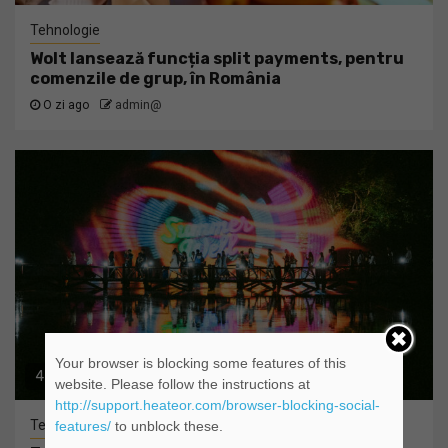
Tehnologie
Wolt lansează funcția split payments, pentru
comenzile de grup, în România
O zi ago
admin@
Your browser is blocking some features of this
4 min read
website. Please follow the instructions at
http://support.heateor.com/browser-blocking-social-
Tehnologie
features/
to unblock these.