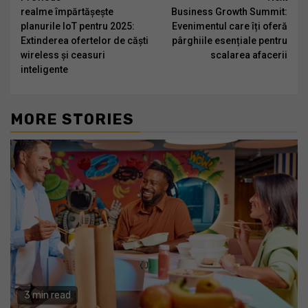
Continue
realme împărtășește
Business Growth Summit:
Reading
planurile IoT pentru 2025:
Evenimentul care îți oferă
Extinderea ofertelor de căști
pârghiile esențiale pentru
wireless și ceasuri
scalarea afacerii
inteligente
MORE STORIES
3 min read