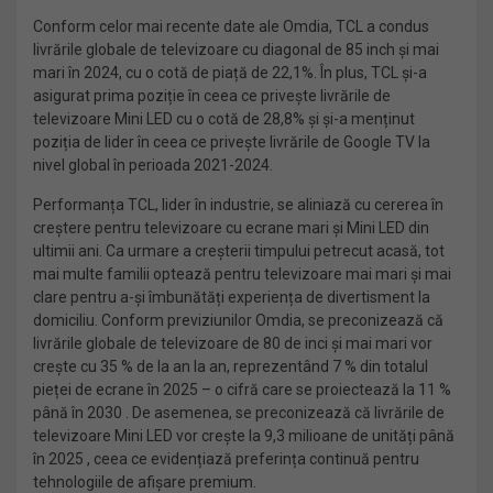
Conform celor mai recente date ale Omdia, TCL a condus
livrările globale de televizoare cu diagonal de 85 inch și mai
mari în 2024, cu o cotă de piață de 22,1%. În plus, TCL și-a
asigurat prima poziție în ceea ce privește livrările de
televizoare Mini LED cu o cotă de 28,8% și și-a menținut
poziția de lider în ceea ce privește livrările de Google TV la
nivel global în perioada 2021-2024.
Performanța TCL, lider în industrie, se aliniază cu cererea în
creștere pentru televizoare cu ecrane mari și Mini LED din
ultimii ani. Ca urmare a creșterii timpului petrecut acasă, tot
mai multe familii optează pentru televizoare mai mari și mai
clare pentru a-și îmbunătăți experiența de divertisment la
domiciliu. Conform previziunilor Omdia, se preconizează că
livrările globale de televizoare de 80 de inci și mai mari vor
crește cu 35 % de la an la an, reprezentând 7 % din totalul
pieței de ecrane în 2025 – o cifră care se proiectează la 11 %
până în 2030 . De asemenea, se preconizează că livrările de
televizoare Mini LED vor crește la 9,3 milioane de unități până
în 2025 , ceea ce evidențiază preferința continuă pentru
tehnologiile de afișare premium.