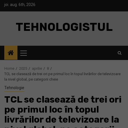
Skip
joi. aug. 6th, 2026
to
content
TEHNOLOGISTUL
Primary
Menu
Home
2025
aprilie
8
TCL se clasează de trei ori pe primul loc în topul livrărilor de televizoare
la nivel global, pe categorii cheie
Tehnologie
TCL se clasează de trei ori
pe primul loc în topul
livrărilor de televizoare la