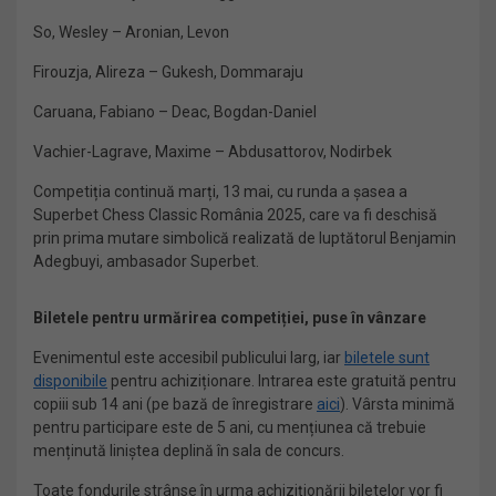
So, Wesley – Aronian, Levon
Firouzja, Alireza – Gukesh, Dommaraju
Caruana, Fabiano – Deac, Bogdan-Daniel
Vachier-Lagrave, Maxime – Abdusattorov, Nodirbek
Competiția continuă marți, 13 mai, cu runda a șasea a
Superbet Chess Classic România 2025, care va fi deschisă
prin prima mutare simbolică realizată de luptătorul Benjamin
Adegbuyi, ambasador Superbet.
Biletele pentru urmărirea competiției, puse în vânzare
Evenimentul este accesibil publicului larg, iar
biletele sunt
disponibile
pentru achiziționare. Intrarea este gratuită pentru
copiii sub 14 ani (pe bază de înregistrare
aici
). Vârsta minimă
pentru participare este de 5 ani, cu mențiunea că trebuie
menținută liniștea deplină în sala de concurs.
Toate fondurile strânse în urma achiziționării biletelor vor fi