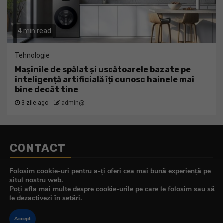
4 min read
Tehnologie
Mașinile de spălat și uscătoarele bazate pe
inteligență artificială îți cunosc hainele mai
bine decât tine
3 zile ago
admin@
CONTACT
Telefon:
0770.290.165
Folosim cookie-uri pentru a-ți oferi cea mai bună experiență pe
E-mail:
contact@tehnologistul.ro
situl nostru web.
Poți afla mai multe despre cookie-urile pe care le folosim sau să
le dezactivezi în
setări
.
Accept