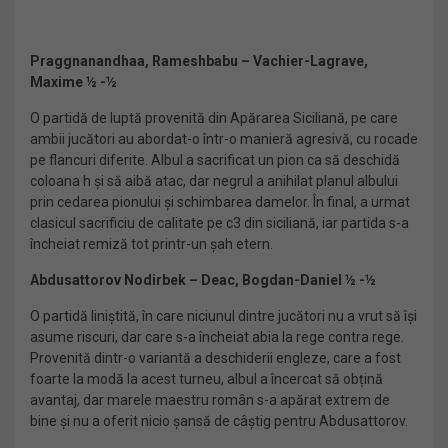
Praggnanandhaa, Rameshbabu – Vachier-Lagrave,
Maxime ½ -½
O partidă de luptă provenită din Apărarea Siciliană, pe care
ambii jucători au abordat-o într-o manieră agresivă, cu rocade
pe flancuri diferite. Albul a sacrificat un pion ca să deschidă
coloana h și să aibă atac, dar negrul a anihilat planul albului
prin cedarea pionului și schimbarea damelor. În final, a urmat
clasicul sacrificiu de calitate pe c3 din siciliană, iar partida s-a
încheiat remiză tot printr-un șah etern.
Abdusattorov Nodirbek – Deac, Bogdan-Daniel ½ -½
O partidă liniștită, în care niciunul dintre jucători nu a vrut să își
asume riscuri, dar care s-a încheiat abia la rege contra rege.
Provenită dintr-o variantă a deschiderii engleze, care a fost
foarte la modă la acest turneu, albul a încercat să obțină
avantaj, dar marele maestru român s-a apărat extrem de
bine și nu a oferit nicio șansă de câștig pentru Abdusattorov.