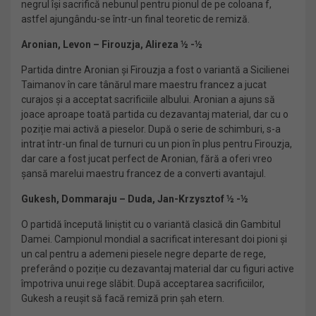
negrul își sacrifică nebunul pentru pionul de pe coloana f,
astfel ajungându-se într-un final teoretic de remiză.
Aronian, Levon – Firouzja, Alireza ½ -½
Partida dintre Aronian și Firouzja a fost o variantă a Sicilienei
Taimanov în care tânărul mare maestru francez a jucat
curajos și a acceptat sacrificiile albului. Aronian a ajuns să
joace aproape toată partida cu dezavantaj material, dar cu o
poziție mai activă a pieselor. După o serie de schimburi, s-a
intrat într-un final de turnuri cu un pion în plus pentru Firouzja,
dar care a fost jucat perfect de Aronian, fără a oferi vreo
șansă marelui maestru francez de a converti avantajul.
Gukesh, Dommaraju – Duda, Jan-Krzysztof ½ -½
O partidă începută liniștit cu o variantă clasică din Gambitul
Damei. Campionul mondial a sacrificat interesant doi pioni și
un cal pentru a ademeni piesele negre departe de rege,
preferând o poziție cu dezavantaj material dar cu figuri active
împotriva unui rege slăbit. După acceptarea sacrificiilor,
Gukesh a reușit să facă remiză prin șah etern.