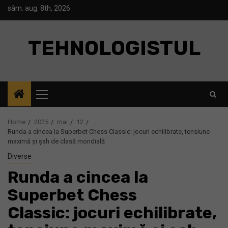
Skip
sâm. aug. 8th, 2026
to
content
TEHNOLOGISTUL
Primary
Menu
Home
2025
mai
12
Runda a cincea la Superbet Chess Classic: jocuri echilibrate, tensiune
maximă și șah de clasă mondială
Diverse
Runda a cincea la
Superbet Chess
Classic: jocuri echilibrate,