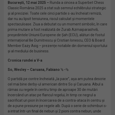
București, 12 mai 2025
–
Runda a cincea a Superbet Chess
Classic România 2025 a stat sub semnul echilibrului strategic
și al preciziei. Toate cele cinci partide s-au încheiat remiză,
dar nu au lipsit tensiunea, riscul calculat și momentele
spectaculoase. Ziua a debutat cu un moment simbolic, în care
prima mutare a fost realizată de Zurab Azmaiparashvili,
președintele Uniunii Europene de Șah (ECU), alături de fostul
internațional Ilie Dumitrescu și Cristian Ionescu, CEO & Board
Member Eazy Asig – prezențe notabile din domeniul sportului
și al mediului de business.
Cronica rundei a V-a
So, Wesley –
Caruana, Fabiano ½ -½
O partidă pe contre încheiată „la pace”, așa am putea descrie
cel mai bine derby-ul american dintre So și Caruana. Albul a
rămas cu regele în centru timp de aproape 30 de mutări
încercând un atac pe flancul regelui, în timp ce negrul a
sacrificat un pion în încercarea de a contra-ataca în centru și
de a pune presiune pe regele alb. După o serie de schimburi s-
a intrat într-un final de nebun și 2 pioni contra nebun, unde