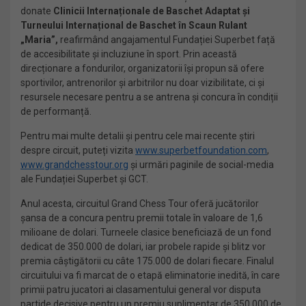
donate
Clinicii Internaționale de Baschet Adaptat și
Turneului Internațional de Baschet în Scaun Rulant
„Maria”,
reafirmând angajamentul Fundației Superbet față
de accesibilitate și incluziune în sport. Prin această
direcționare a fondurilor, organizatorii își propun să ofere
sportivilor, antrenorilor și arbitrilor nu doar vizibilitate, ci și
resursele necesare pentru a se antrena și concura în condiții
de performanță.
Pentru mai multe detalii și pentru cele mai recente știri
despre circuit, puteți vizita
www.superbetfoundation.com
,
www.grandchesstour.org
și urmări paginile de social-media
ale Fundației Superbet și GCT.
Anul acesta, circuitul Grand Chess Tour oferă jucătorilor
șansa de a concura pentru premii totale în valoare de 1,6
milioane de dolari. Turneele clasice beneficiază de un fond
dedicat de 350.000 de dolari, iar probele rapide și blitz vor
premia câștigătorii cu câte 175.000 de dolari fiecare. Finalul
circuitului va fi marcat de o etapă eliminatorie inedită, în care
primii patru jucatori ai clasamentului general vor disputa
partide decisive pentru un premiu suplimentar de 350.000 de