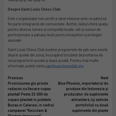
Despre Saint Louis Chess Club
Este o organizație non-profit a cărei misiune este ca șahul să
fie parte integrantă din comunitate. Astfel, clubul oferă spațiu
pentru diverse turnee și competiții locale, cât și cursuri de
perfecționare a șahului, lecții pentru începători și prelegeri
speciale.
Saint Louis Chess Club susține programele de șah care există
deja în școlile din zonă, încurajând totodată dezvoltarea de
noi programe în școală și după școală. Pentru mai multe
informații, puteți vizita
saintlouischessclub.org
.
Continue
Previous
Next
Promisiunea glo prinde
Blue Phoenix, importatorul de
Reading
radacini cu fiecare copac
produse din Indonezia și
plantat! Peste 23.000 de
producător de suplimente
copaci plantati in judetele
alimentare, își extinde
Buzau si Calarasi, in cadrul
portofoliul cu două
campaniei ”Reciclam &
suplimente din plante
Plantam Impreuna!”