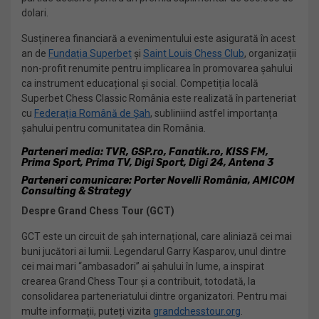
dolari.
Susținerea financiară a evenimentului este asigurată în acest
an de
Fundația Superbet
și
Saint Louis Chess Club
, organizații
non-profit renumite pentru implicarea în promovarea șahului
ca instrument educațional și social. Competiția locală
Superbet Chess Classic România este realizată în parteneriat
cu
Federația Română de Șah
, subliniind astfel importanța
șahului pentru comunitatea din România.
Parteneri media
: TVR, GSP.ro, Fanatik.ro, KISS FM,
Prima Sport, Prima TV, Digi Sport, Digi 24, Antena 3
Parteneri comunicare:
Porter Novelli România, AMICOM
Consulting & Strategy
Despre Grand Chess Tour (GCT)
GCT este un circuit de șah internațional, care aliniază cei mai
buni jucători ai lumii. Legendarul Garry Kasparov, unul dintre
cei mai mari “ambasadori” ai șahului în lume, a inspirat
crearea Grand Chess Tour și a contribuit, totodată, la
consolidarea parteneriatului dintre organizatori. Pentru mai
multe informații, puteți vizita
grandchesstour.org
.