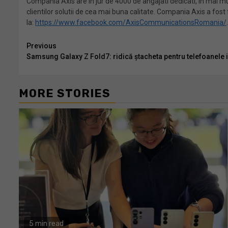
Compania Axis are in jur de 4000 de angajati dedicati, in mai mu
clientilor solutii de cea mai buna calitate. Compania Axis a fost
la:
https://www.facebook.com/AxisCommunicationsRomania/
.
Continue
Previous
Samsung Galaxy Z Fold7: ridică ștacheta pentru telefoanele i
Reading
MORE STORIES
5 min read