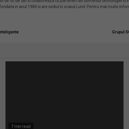
lt de 50 de tari si colaboreaza cu parteneri din domeniul tehnologiei si i
 fondata in anul 1984 si are sediul in orasul Lund. Pentru mai multe inform
nteligente
Grupul S
7 min read