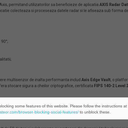
xis, permitand utilizatorilor sa beneficieze de aplicatia
AXIS Radar Dat
catie colecteaza si proceseaza datele radar si le afiseaza sub forma de 
 90°;
;
itatii;
ere multisenzor de inalta performanta includ
Axis Edge Vault
, o platf
fera stocare sigura a cheilor criptografice, certificata
FIPS 140-2 Level 
locking some features of this website. Please follow the instructions at
 prin crearea de solutii care imbunatatesc securitatea si performanta afac
eateor.com/browser-blocking-social-features/
to unblock these.
trolul accesului, interfoanelor si sistemelor audio. Aceste solutii sunt pu