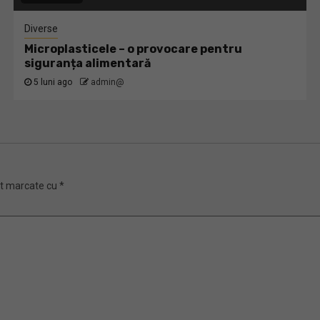
Diverse
Microplasticele – o provocare pentru
siguranța alimentară
5 luni ago
admin@
nt marcate cu
*