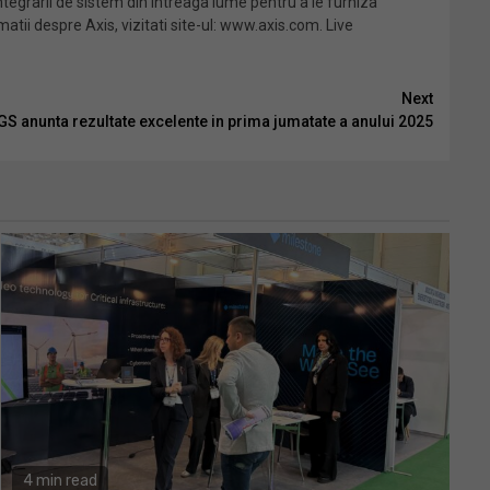
ntegrarii de sistem din intreaga lume pentru a le furniza
atii despre Axis, vizitati site-ul: www.axis.com. Live
Next
GS anunta rezultate excelente in prima jumatate a anului 2025
4 min read