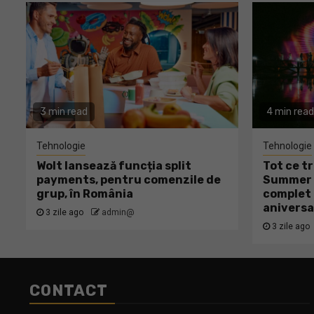
3 min read
4 min read
Tehnologie
Tehnologie
Wolt lansează funcția split
Tot ce tr
payments, pentru comenzile de
Summer W
grup, în România
complet 
aniversa
3 zile ago
admin@
3 zile ago
CONTACT