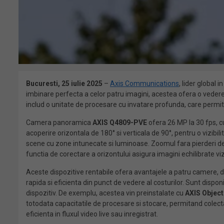
Bucuresti, 25 iulie 2025
–
Axis Communications
, lider global
imbinare perfecta a celor patru imagini, acestea ofera o vedere 
includ o unitate de procesare cu invatare profunda, care permit
Camera panoramica
AXIS Q4809-PVE
ofera 26 MP la 30 fps, cu
acoperire orizontala de 180° si verticala de 90°, pentru o vizibi
scene cu zone intunecate si luminoase. Zoomul fara pierderi de 
functia de corectare a orizontului asigura imagini echilibrate viz
Aceste dispozitive rentabile ofera avantajele a patru camere, da
rapida si eficienta din punct de vedere al costurilor. Sunt dispo
dispozitiv. De exemplu, acestea vin preinstalate cu
AXIS Object
totodata capacitatile de procesare si stocare, permitand colect
eficienta in fluxul video live sau inregistrat.