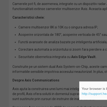
Camerele pot fi, de asemenea, integrate cu un dispozitiv radar A
functionalitati extinse camerelor multisenzor Axis. Aceasta apli
Caracteristici cheie:
Camere multisenzor 8K si 10K cu o singura adresa IP;
Acoperire orizontala de 180°, acoperire verticala de 45° sau
Functii avansate de analiza bazate pe inteligenta artificiala
Corectare automata a orizontului si zoom fara pierdere a cal
Securitate cibernetica integrata cu
Axis Edge Vault.
Construite pe un sistem dual Axis System-on-Chip, aceste cam
informatiile sensibile impotriva accesului neautorizat. In plus, o
Despre Axis Communications
Your browser is b
Axis ajuta la construirea unei lumi mai inteligente si mai sigure
http://support.h
de profil, Axis ofera solutii in domeniul supravegherii video, con
sunt sustinute prin cursuri de instruire de inalta calitate.