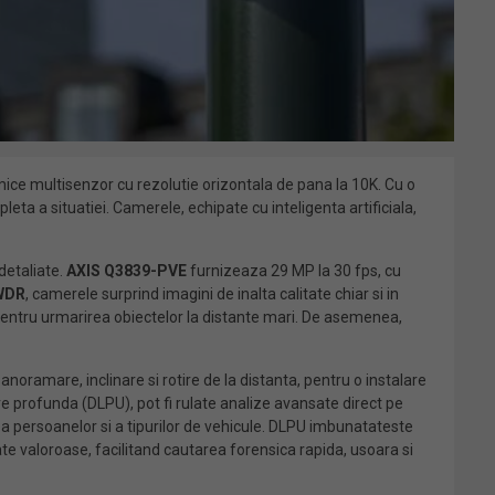
ice multisenzor cu rezolutie orizontala de pana la 10K. Cu o
ta a situatiei. Camerele, echipate cu inteligenta artificiala,
detaliate.
AXIS Q3839-PVE
furnizeaza 29 MP la 30 fps, cu
 WDR
, camerele surprind imagini de inalta calitate chiar si in
 pentru urmarirea obiectelor la distante mari. De asemenea,
noramare, inclinare si rotire de la distanta, pentru o instalare
are profunda (DLPU), pot fi rulate analize avansate direct pe
ea persoanelor si a tipurilor de vehicule. DLPU imbunatateste
e valoroase, facilitand cautarea forensica rapida, usoara si