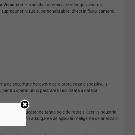
a Visualizer
— o solutie puternica ce adauga valoare si
suprapuneri vizuale, personalizabile, direct in fluxul camerei.
orma de securitate hardware care protejeaza dispozitivul si
2
, pentru operatiuni si pastrarea securizata a datelor.
erii. Ca producator de tehnologie de retea si lider in industria
se in valoare prin adaugarea de aplicatii inteligente de analiza si