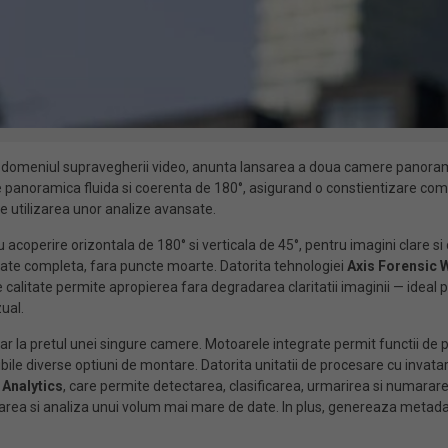
 in domeniul supravegherii video, anunta lansarea a doua camere panoram
panoramica fluida si coerenta de 180°, asigurand o constientizare comple
e utilizarea unor analize avansate.
 acoperire orizontala de 180° si verticala de 45°, pentru imagini clare si 
litate completa, fara puncte moarte. Datorita tehnologiei
Axis Forensic
calitate permite apropierea fara degradarea claritatii imaginii — ideal
ual.
r la pretul unei singure camere. Motoarele integrate permit functii de pa
nibile diverse optiuni de montare. Datorita unitatii de procesare cu invat
 Analytics
, care permite detectarea, clasificarea, urmarirea si numarar
area si analiza unui volum mai mare de date. In plus, genereaza metadat