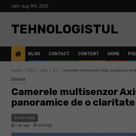
Skip
sâm. aug. 8th, 2026
to
content
TEHNOLOGISTUL
BLOG
CONTACT
CONTENT
HOME
POL
Home
2025
iulie
25
Camerele multisenzor Axis, bazate pe inteli
Diverse
Camerele multisenzor Axis,
panoramice de o claritate
3 min read
1 an ago
admin@