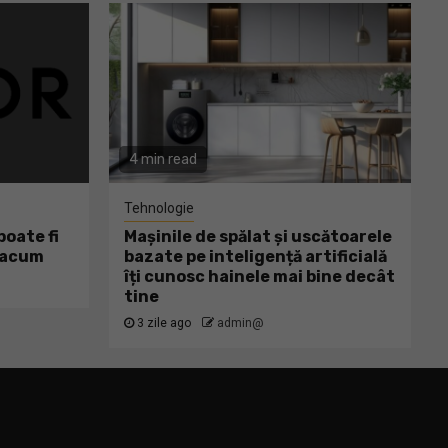
4 min read
Tehnologie
oate fi
Mașinile de spălat și uscătoarele
ă acum
bazate pe inteligență artificială
îți cunosc hainele mai bine decât
tine
3 zile ago
admin@