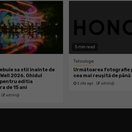
5 min read
Tehnologie
ebuie sa stii inainte de
Următoarea fotografie p
ell 2026. Ghidul
cea mai reușită de pân
pentru editia
3 zile ago
admin@
ra de 15 ani
admin@