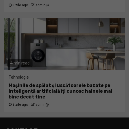
3 zile ago
admin@
4 min read
Tehnologie
Mașinile de spălat și uscătoarele bazate pe
inteligență artificială îți cunosc hainele mai
bine decât tine
3 zile ago
admin@