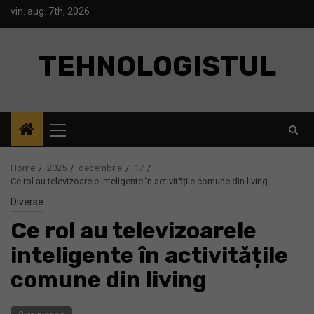
Skip
vin. aug. 7th, 2026
to
content
TEHNOLOGISTUL
Primary
Menu
Home
2025
decembrie
17
Ce rol au televizoarele inteligente în activitățile comune din living
Diverse
Ce rol au televizoarele
inteligente în activitățile
comune din living