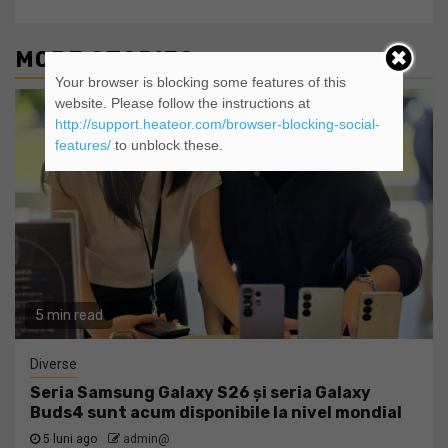
MORE STORIES
Your browser is blocking some features of this
website. Please follow the instructions at
http://support.heateor.com/browser-blocking-social-
features/
to unblock these.
5 min read
Diverse
Seria Samsung Galaxy S26 și seria Galaxy
Buds4 sunt acum disponibile la nivel mondial
5 luni ago
admin@