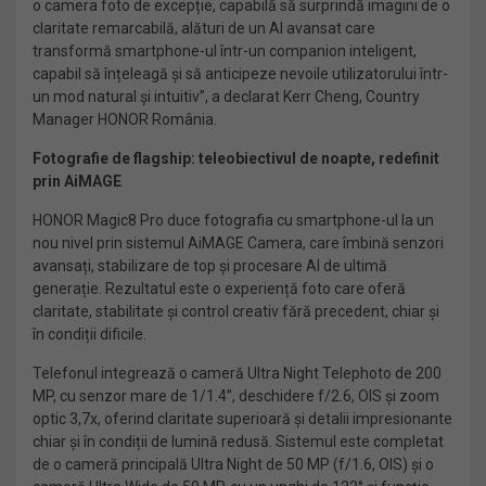
o camera foto de excepție, capabilă să surprindă imagini de o
claritate remarcabilă, alături de un AI avansat care
transformă smartphone-ul într-un companion inteligent,
capabil să înțeleagă și să anticipeze nevoile utilizatorului într-
un mod natural și intuitiv”, a declarat Kerr Cheng, Country
Manager HONOR România.
Fotografie de flagship: teleobiectivul de noapte, redefinit
prin AiMAGE
HONOR Magic8 Pro duce fotografia cu smartphone-ul la un
nou nivel prin sistemul AiMAGE Camera, care îmbină senzori
avansați, stabilizare de top și procesare AI de ultimă
generație. Rezultatul este o experiență foto care oferă
claritate, stabilitate și control creativ fără precedent, chiar și
în condiții dificile.
Telefonul integrează o cameră Ultra Night Telephoto de 200
MP, cu senzor mare de 1/1.4”, deschidere f/2.6, OIS și zoom
optic 3,7x, oferind claritate superioară și detalii impresionante
chiar și în condiții de lumină redusă. Sistemul este completat
de o cameră principală Ultra Night de 50 MP (f/1.6, OIS) și o