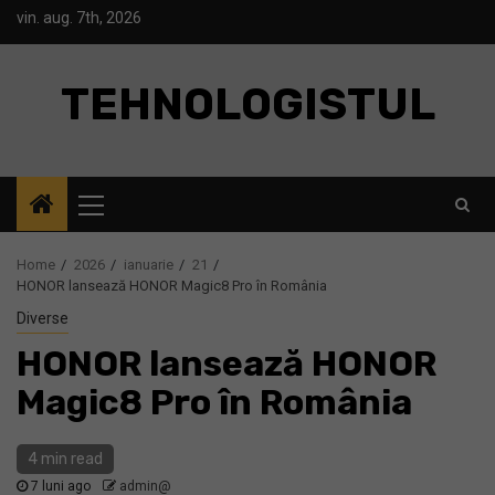
Skip
vin. aug. 7th, 2026
to
content
TEHNOLOGISTUL
Primary
Menu
Home
2026
ianuarie
21
HONOR lansează HONOR Magic8 Pro în România
Diverse
HONOR lansează HONOR
Magic8 Pro în România
4 min read
7 luni ago
admin@