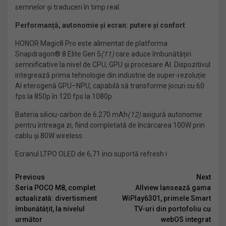
semnelor și traduceri în timp real.
Performanță, autonomie și ecran: putere și confort
HONOR Magic8 Pro este alimentat de platforma
Snapdragon® 8 Elite Gen 5
(11)
care aduce îmbunătățiri
semnificative la nivel de CPU, GPU și procesare AI. Dispozitivul
integrează prima tehnologie din industrie de super-rezoluție
AI eterogenă GPU–NPU, capabilă să transforme jocuri cu 60
fps la 850p în 120 fps la 1080p.
Bateria siliciu-carbon de 6.270 mAh
(12)
asigură autonomie
pentru întreaga zi, fiind completată de încărcarea 100W prin
cablu și 80W wireless.
Ecranul LTPO OLED de 6,71 inci suportă refresh i
Continue
Previous
Next
Seria POCO M8, complet
Allview lansează gama
Reading
actualizată: divertisment
WiPlay6301, primele Smart
îmbunătățit, la nivelul
TV-uri din portofoliu cu
următor
webOS integrat