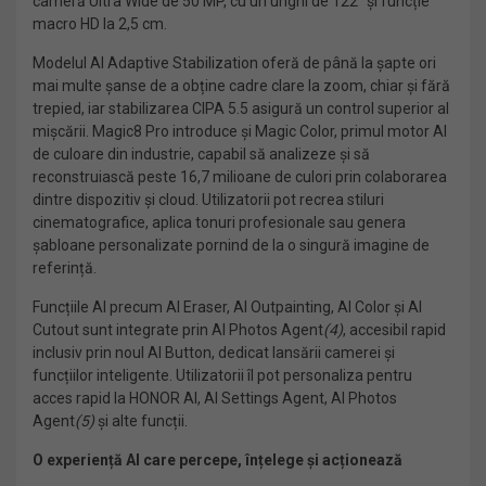
cameră Ultra Wide de 50 MP, cu un unghi de 122° și funcție
macro HD la 2,5 cm.
Modelul AI Adaptive Stabilization oferă de până la șapte ori
mai multe șanse de a obține cadre clare la zoom, chiar și fără
trepied, iar stabilizarea CIPA 5.5 asigură un control superior al
mișcării. Magic8 Pro introduce și Magic Color, primul motor AI
de culoare din industrie, capabil să analizeze și să
reconstruiască peste 16,7 milioane de culori prin colaborarea
dintre dispozitiv și cloud. Utilizatorii pot recrea stiluri
cinematografice, aplica tonuri profesionale sau genera
șabloane personalizate pornind de la o singură imagine de
referință.
Funcțiile AI precum AI Eraser, AI Outpainting, AI Color și AI
Cutout sunt integrate prin AI Photos Agent
(4)
, accesibil rapid
inclusiv prin noul AI Button, dedicat lansării camerei și
funcțiilor inteligente. Utilizatorii îl pot personaliza pentru
acces rapid la HONOR AI, AI Settings Agent, AI Photos
Agent
(5)
și alte funcții.
O experiență AI care percepe, înțelege și acționează