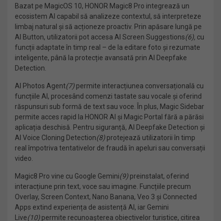
Bazat pe MagicOS 10, HONOR Magic8 Pro integrează un
ecosistem AI capabil să analizeze contextul, să interpreteze
limbaj natural și să acționeze proactiv. Prin apăsare lungă pe
AI Button, utilizatorii pot accesa AI Screen Suggestions
(6)
,
cu
funcții adaptate în timp real – de la editare foto și rezumate
inteligente, până la protecție avansată prin AI Deepfake
Detection.
AI Photos Agent
(7)
permite interacțiunea conversațională cu
funcțiile AI, procesând comenzi tastate sau vocale și oferind
răspunsuri sub formă de text sau voce. În plus, Magic Sidebar
permite acces rapid la HONOR AI și Magic Portal fără a părăsi
aplicația deschisă. Pentru siguranță, AI Deepfake Detection și
AI Voice Cloning Detection
(8)
protejează utilizatorii în timp
real împotriva tentativelor de fraudă în apeluri sau conversații
video.
Magic8 Pro vine cu Google Gemini
(9)
preinstalat, oferind
interacțiune prin text, voce sau imagine. Funcțiile precum
Overlay, Screen Context, Nano Banana, Veo 3 și Connected
Apps extind experiența de asistență AI, iar Gemini
Live
(10)
permite recunoașterea obiectivelor turistice, citirea