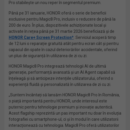
Pro stabilește un nou reper în segmentul premium.
Până pe 31 ianuarie, HONOR oferă o serie de beneficii
exclusive pentru Magic8 Pro, inclusiv o reducere de până la
200 de euro. În plus, dispozitivele achiziționate local și
activate în rețea până pe 31 martie 2026 beneficiază și de
HONOR Care+ Screen Protection*
. Serviciul acoperă timp
de 12 luni o reparație gratuită atât pentru ecran cât și pentru
capacul din spate în cazul deteriorărilor accidentale, oferind
un plus de siguranță în utilizarea de zi cu zi.
HONOR Magic8 Pro integrează tehnologii AI de ultimă
generație, performanță avansată și un AI Agent capabil să
înțeleagă și să anticipeze intențiile utilizatorului, oferind o
experiență fluidă și personalizată în utilizarea de zi cu zi.
„Suntem încântați să lansăm HONOR Magic8 Pro în România,
o piață importantă pentru HONOR, unde interesul este
puternic pentru tehnologie premium și inovație autentică.
Acest flagship reprezintă un pas important nu doar în evoluția
fotografiei cu smartphone-ul, ci și în modul în care utilizatorii
interacționează cu tehnologia. Magic8 Pro oferă utilizatorilor