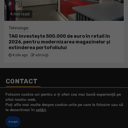
4 min read
Tehnologie
TAG investește 500.000 de euro în retail în
2026, pentru modernizarea magazinelor și
extinderea portofoliului
4 zile ago
admin@
CONTACT
Telefon:
0770.290.165
Folosim cookie-uri pentru a-ți oferi cea mai bună experiență pe
E-mail:
contact@tehnologistul.ro
situl nostru web.
Poți afla mai multe despre cookie-urile pe care le folosim sau să
le dezactivezi în
setări
.
Accept
Copyright © All rights reserved.