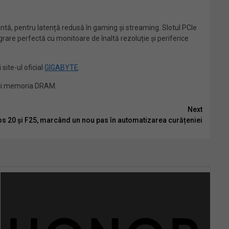
tă, pentru latență redusă în gaming și streaming. Slotul PCIe
rare perfectă cu monitoare de înaltă rezoluție și periferice
site-ul oficial
GIGABYTE
.
 și memoria DRAM.
Next
os 20 și F25, marcând un nou pas în automatizarea curățeniei