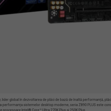
ider global în dezvoltarea de plăci de bază de înaltă performanță, plăci
a performanța sistemelor desktop moderne, seria Z890 PLUS este constru
 procesoare Intel® Core™ Ultra 270K Plus și 250K Plus.