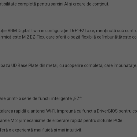
bilitate completă pentru sarcini AI și creare de conținut.
 soluție VRM Digital Twin în configurație 16+1+2 faze, menținută sub co
rmică este M.2 EZ-Flex, care oferă o bază flexibilă ce îmbunătățește con
e bază UD Base Plate din metal, cu acoperire completă, care îmbunătățeșt
 printr-o serie de funcții inteligente „EZ”:
talarea rapidă a antenei Wi-Fi, împreună cu funcția DriverBIOS pentru conf
oarele M.2 și mecanisme de eliberare rapidă pentru sloturile PCIe.
feră o experiență mai fluidă și mai intuitivă.