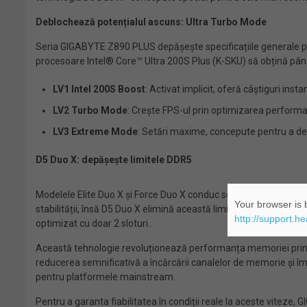
Deblochează potențialul ascuns: Ultra Turbo Mode
Seria GIGABYTE Z890 PLUS depășește specificațiile generale prin
procesoare Intel® Core™ Ultra 200S Plus (K-SKU) să obțină până 
LV1 Intel 200S Boost
: Activat implicit, oferă câștiguri inst
LV2 Turbo Mode
: Crește FPS-ul prin optimizarea performa
LV3 Extreme Mode
: Setări maxime, concepute pentru a deb
D5 Duo X: depășește limitele DDR5
Modelele Elite Duo X și Force Duo X conduc seria GIGABYTE Z890 
Your browser is b
stabilității, însă D5 Duo X elimină această limitare. Prin supor
http://support.h
optimizat cu doar 2 sloturi..
Această tehnologie revoluționează performanța memoriei prin int
reducerea semnificativă a încărcării canalelor de memorie și 
pentru platformele mainstream.
Pentru a garanta fiabilitatea în condiții reale la aceste vite