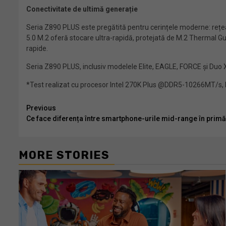
Conectivitate de ultimă generație
Seria Z890 PLUS este pregătită pentru cerințele moderne: rețea
5.0 M.2 oferă stocare ultra-rapidă, protejată de M.2 Thermal Gu
rapide.
Seria Z890 PLUS, inclusiv modelele Elite, EAGLE, FORCE și Duo X, v
*Test realizat cu procesor Intel 270K Plus @DDR5-10266MT/s, 
Continue
Previous
Ce face diferența între smartphone-urile mid-range în prim
Reading
MORE STORIES