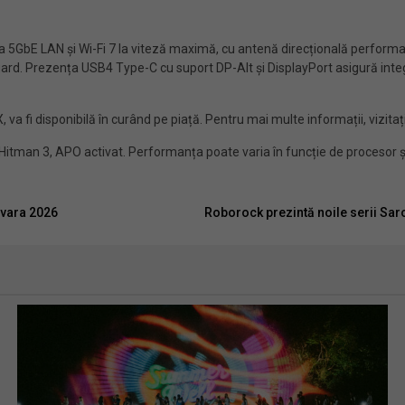
 5GbE LAN și Wi-Fi 7 la viteză maximă, cu antenă direcțională performan
ard. Prezența USB4 Type-C cu suport DP-Alt și DisplayPort asigură integ
a fi disponibilă în curând pe piață. Pentru mai multe informații, vizitați 
Hitman 3, APO activat. Performanța poate varia în funcție de procesor
ăvara 2026
Roborock prezintă noile serii Sar