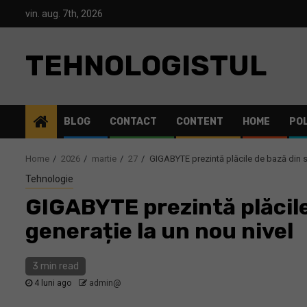
Skip
vin. aug. 7th, 2026
to
content
TEHNOLOGISTUL
BLOG
CONTACT
CONTENT
HOME
POL
Home
2026
martie
27
GIGABYTE prezintă plăcile de bază din s
Tehnologie
GIGABYTE prezintă plăcil
generație la un nou nivel
3 min read
4 luni ago
admin@