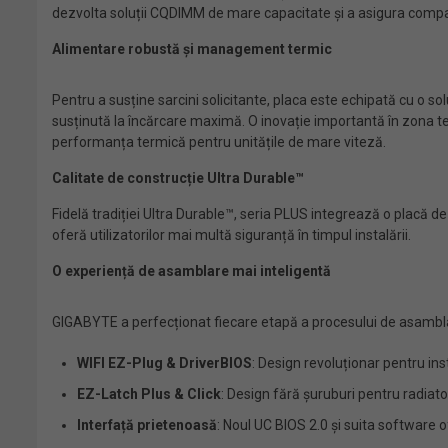
dezvolta soluții CQDIMM de mare capacitate și a asigura compati
Alimentare robustă și management termic
Pentru a susține sarcini solicitante, placa este echipată cu o
susținută la încărcare maximă. O inovație importantă în zona te
performanța termică pentru unitățile de mare viteză.
Calitate de construcție Ultra Durable™
Fidelă tradiției Ultra Durable™, seria PLUS integrează o placă d
oferă utilizatorilor mai multă siguranță în timpul instalării.
O experiență de asamblare mai inteligentă
GIGABYTE a perfecționat fiecare etapă a procesului de asamblare
WIFI EZ-Plug & DriverBIOS
: Design revoluționar pentru ins
EZ-Latch Plus & Click
: Design fără șuruburi pentru radiat
Interfață prietenoasă
: Noul UC BIOS 2.0 și suita software o