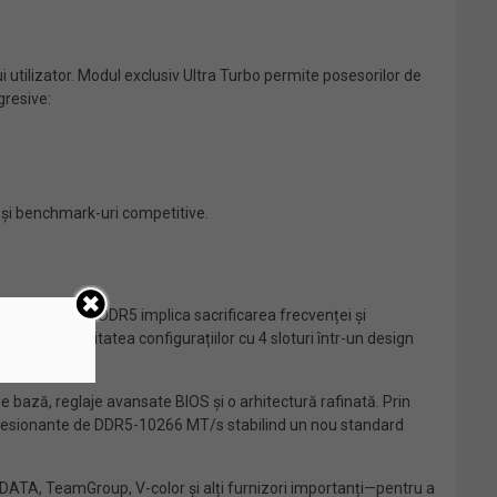
 utilizator. Modul exclusiv Ultra Turbo permite posesorilor de
gresive:
 și benchmark-uri competitive.
a capacității DDR5 implica sacrificarea frecvenței și
oferă capacitatea configurațiilor cu 4 sloturi într-un design
 bază, reglaje avansate BIOS și o arhitectură rafinată. Prin
mpresionante de DDR5-10266 MT/s stabilind un nou standard
DATA, TeamGroup, V-color și alți furnizori importanți—pentru a