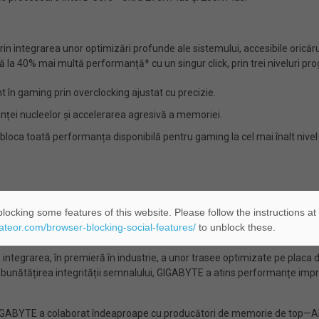
 integrarea unor optimizări profunde ale sistemului, accesibile oricărui
la 40% mai multă performanță* cu un singur click, prin trei niveluri pro
ant în gaming prin overclocking ajustat cu precizie.
nței nucleelor și accelerarea agresivă a memoriei.
loca toată performanța disponibilă pentru gaming la cel mai înalt nivel
PLUS cu tehnologia revoluționară D5 Duo X. În mod tradițional, creștere
locking some features of this website. Please follow the instructions at
t pentru standardul CQDIMM, cu compatibilitate pentru CUDIMM, tehnologia 
eateor.com/browser-blocking-social-features/
to unblock these.
egrarea, în premieră în industrie, a unor trasee optimizate pe placa de
îmbunătățirea integrității semnalului, GIGABYTE a atins performanțe i
ze, GIGABYTE a colaborat îndeaproape cu producători de memorie de top—A