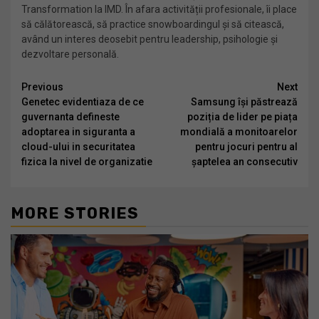
Transformation la IMD. În afara activității profesionale, îi place
să călătorească, să practice snowboardingul și să citească,
având un interes deosebit pentru leadership, psihologie și
dezvoltare personală.
Continue
Previous
Next
Genetec evidentiaza de ce
Samsung își păstrează
Reading
guvernanta defineste
poziția de lider pe piața
adoptarea in siguranta a
mondială a monitoarelor
cloud-ului in securitatea
pentru jocuri pentru al
fizica la nivel de organizatie
șaptelea an consecutiv
MORE STORIES