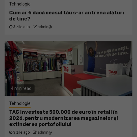
Tehnologie
Cum ar fi dacă ceasul tău s-ar antrena alături
de tine?
3 zile ago
admin@
4 min read
Tehnologie
TAG investește 500.000 de euro în retail în
2026, pentru modernizarea magazinelor și
extinderea portofoliului
3 zile ago
admin@