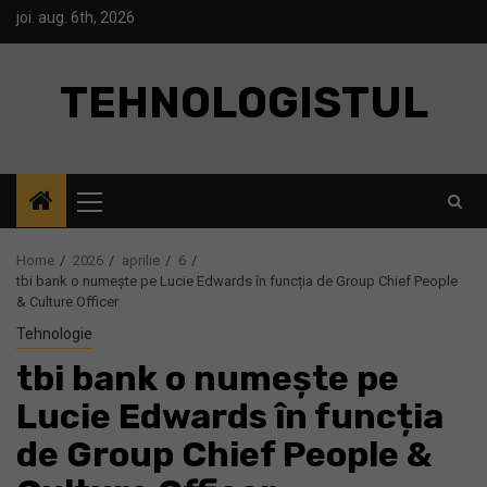
Skip
joi. aug. 6th, 2026
to
content
TEHNOLOGISTUL
Primary
Menu
Home
2026
aprilie
6
tbi bank o numește pe Lucie Edwards în funcția de Group Chief People
& Culture Officer
Tehnologie
tbi bank o numește pe
Lucie Edwards în funcția
de Group Chief People &