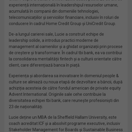
experiență internațională în leadershipul resurselor umane,
acumulată în companii din domeniile tehnologiei,
telecomunicațiilor și serviciilor financiare, inclusiv în roluri de
conducere în cadrul Home Credit Group și UniCredit Group.
De-a lungul carierei sale, Lucie a construit echipe de
leadership solide, a introdus practici moderne de
management al oamenilor și a ghidat organizații prin procese
de creștere și transformare. În cadrul tbi bank, ea va contribui
la consolidarea mentalității fintech și a culturii orientate către
client, care diferențiază banca în piață.
Experiența și abordarea sa inovatoare în domeniul people &
culture se aliniază cu noua etapă de dezvoltare a băncii, după
achiziția acesteia de către fondul american de private equity
Advent International. Originile sale cehe contribuie la
diversitatea echipei tbi bank, care reunește profesioniști din
23 de naționalități.
Lucie deține un MBA de la Sheffield Hallam University, este
coach acreditat ICF și a absolvit programe executive, inclusiv
Stakeholder Management for Boards și Sustainable Business