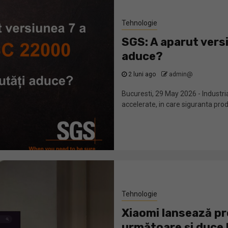
Tehnologie
SGS: A aparut vers
aduce?
2 luni ago
admin@
Bucuresti, 29 May 2026 - Industr
accelerate, in care siguranta produ
Tehnologie
Xiaomi lansează pr
următoare și duce 