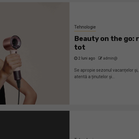
Tehnologie
Beauty on the go: 
tot
2 luni ago
admin@
Se apropie sezonul vacanțelor și, o
atentă a ținutelor și...