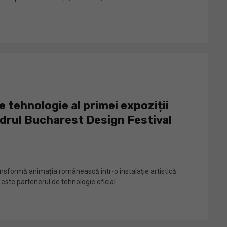
 tehnologie al primei expoziții
adrul Bucharest Design Festival
sformă animația românească într-o instalație artistică
te partenerul de tehnologie oficial...