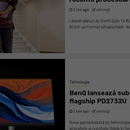
2 luni ago
admin@
Lansat alături de Swift Spin 14 
AI într-un format ultraportabil R
Tehnologie
BenQ lansează sub-
flagship PD2732U
2 luni ago
admin@
Noua gamă bazată pe tehnologia 
acuratețe și rezultate fidele în fi