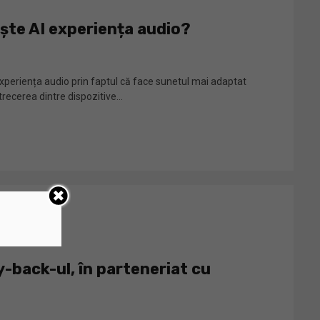
ște AI experiența audio?
xperiența audio prin faptul că face sunetul mai adaptat
trecerea dintre dispozitive...
-back-ul, în parteneriat cu