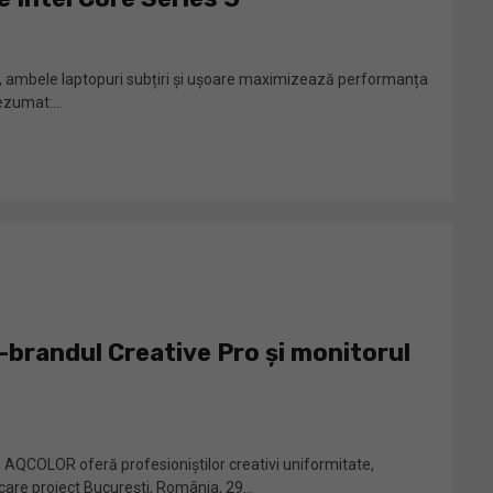
AI, ambele laptopuri subțiri și ușoare maximizează performanța
ezumat:...
brandul Creative Pro și monitorul
AQCOLOR oferă profesioniștilor creativi uniformitate,
ecare proiect București, România, 29...