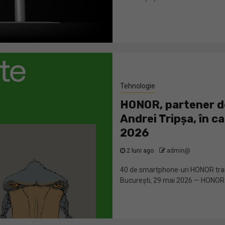
Tehnologie
HONOR, partener de
Andrei Tripșa, în c
2026
2 luni ago
admin@
40 de smartphone-uri HONOR tran
București, 29 mai 2026 — HONOR es