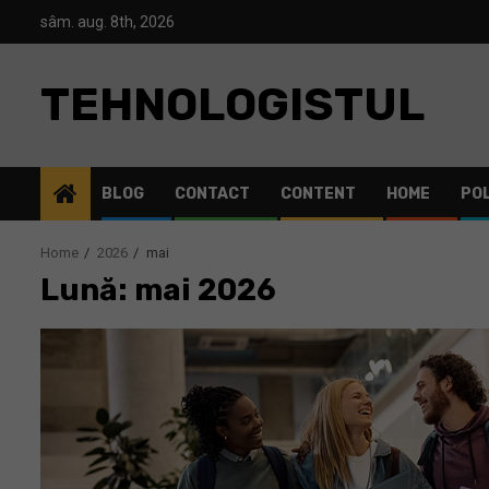
Skip
sâm. aug. 8th, 2026
to
content
TEHNOLOGISTUL
BLOG
CONTACT
CONTENT
HOME
POL
Home
2026
mai
Lună: mai 2026