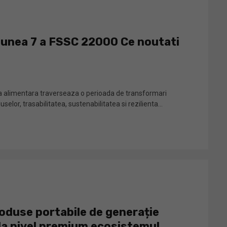
iunea 7 a FSSC 22000 Ce noutati
ia alimentara traverseaza o perioada de transformari
selor, trasabilitatea, sustenabilitatea si rezilienta...
oduse portabile de generație
la nivel premium ecosistemul