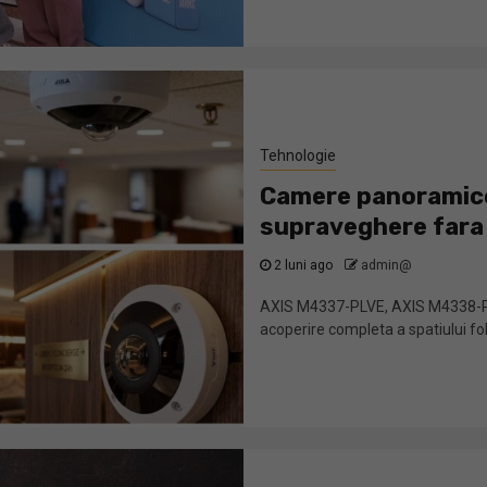
Tehnologie
Camere panoramice 
supraveghere fara
2 luni ago
admin@
AXIS M4337-PLVE, AXIS M4338-PL
acoperire completa a spatiului folo