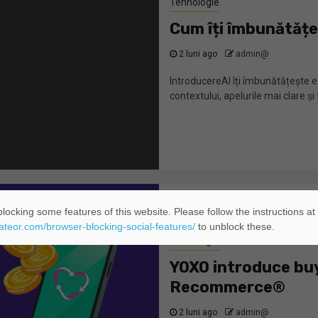
Tehnologie
Cum îți îmbunătățe
2 luni ago
admin@
IntroducereAI îți îmbunătățește e
contextului, apelurile mai clare și 
locking some features of this website. Please follow the instructions at
eateor.com/browser-blocking-social-features/
to unblock these.
Tehnologie
YOXO introduce buy
Recommerce®
2 luni ago
admin@