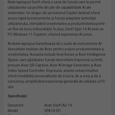
Noile laptopuri Swift oferă o serie de funcții care le permit
utilizatorilor să profite din plin de capabilitățile AI ale
sistemelor. Un singur clic pe butonul Copilot dedicat oferă
acces rapid la instrumente și funcții adaptate activității
utilizatorului, stimulând creativitatea și productivitatea printr-
un flux de lucru îmbunătățit. În plus, Swift Spin 14 AI este un
PC Windows 11 Copilot+, oferind experiențe AI unice.
Ambele laptopuri beneficiază de o suită de instrumente AI
dezvoltate exclusiv de Acer pentru a spori productivitatea și
creativitatea. Aceasta include AcerSense și Acer Intelligence
Space, care găzduiesc funcții dezvoltate împreună cu Intel,
precum Acer QR Capture, Acer AI Image Generator și Acer
Video Speed Controller. Împreună, aceste soluții intuitive
oferă modalități personalizate de a lucra, de a crea și de a
comunica, simplificând experiența generală de utilizare a PC-
ului.
Specificații:
Denumire
Acer Swift Air 14
Model
SFA14-I31