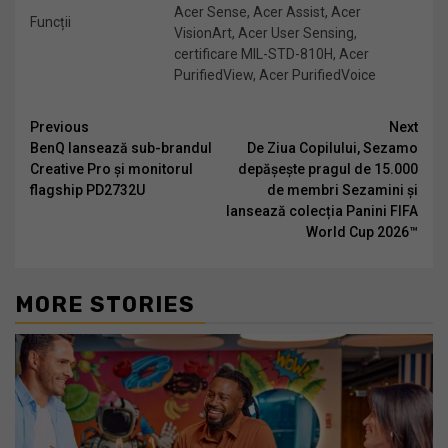
Acer Sense, Acer Assist, Acer
Funcții
VisionArt, Acer User Sensing,
certificare MIL-STD-810H, Acer
PurifiedView, Acer PurifiedVoice
Continue
Previous
Next
BenQ lansează sub-brandul
De Ziua Copilului, Sezamo
Reading
Creative Pro și monitorul
depășește pragul de 15.000
flagship PD2732U
de membri Sezamini și
lansează colecția Panini FIFA
World Cup 2026™
MORE STORIES