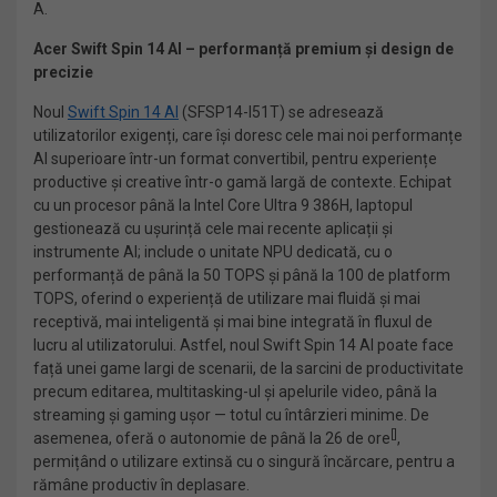
A.
Acer Swift Spin 14 AI
– performanță premium și design de
precizie
Noul
Swift Spin 14 AI
(SFSP14-I51T) se adresează
utilizatorilor exigenți, care își doresc cele mai noi performanțe
AI superioare într-un format convertibil, pentru experiențe
productive și creative într-o gamă largă de contexte. Echipat
cu un procesor până la Intel Core Ultra 9 386H, laptopul
gestionează cu ușurință cele mai recente aplicații și
instrumente AI; include o unitate NPU dedicată, cu o
performanță de până la 50 TOPS și până la 100 de platform
TOPS, oferind o experiență de utilizare mai fluidă și mai
receptivă, mai inteligentă și mai bine integrată în fluxul de
lucru al utilizatorului. Astfel, noul Swift Spin 14 AI poate face
față unei game largi de scenarii, de la sarcini de productivitate
precum editarea, multitasking-ul și apelurile video, până la
streaming și gaming ușor — totul cu întârzieri minime. De
[
]
asemenea, oferă o autonomie de până la 26 de ore
,
permițând o utilizare extinsă cu o singură încărcare, pentru a
rămâne productiv în deplasare.