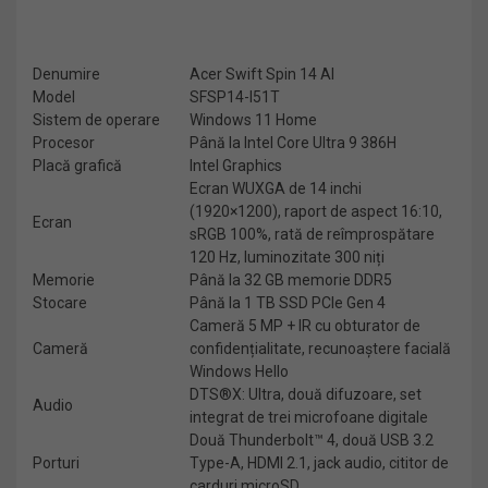
Denumire
Acer Swift Spin 14 AI
Model
SFSP14-I51T
Sistem de operare
Windows 11 Home
Procesor
Până la Intel Core Ultra 9 386H
Placă grafică
Intel Graphics
Ecran WUXGA de 14 inchi
(1920×1200), raport de aspect 16:10,
Ecran
sRGB 100%, rată de reîmprospătare
120 Hz, luminozitate 300 niți
Memorie
Până la 32 GB memorie DDR5
Stocare
Până la 1 TB SSD PCIe Gen 4
Cameră 5 MP + IR cu obturator de
Cameră
confidențialitate, recunoaștere facială
Windows Hello
DTS®X: Ultra, două difuzoare, set
Audio
integrat de trei microfoane digitale
Două Thunderbolt™ 4, două USB 3.2
Porturi
Type-A, HDMI 2.1, jack audio, cititor de
carduri microSD