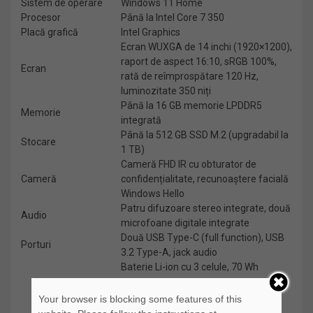
Sistem de operare
Windows 11 Home
Procesor
Până la Intel Core 7 350
Placă grafică
Intel Graphics
Ecran WUXGA de 14 inchi (1920×1200),
raport de aspect 16:10, sRGB 100%,
Ecran
rată de reîmprospătare 120 Hz,
luminozitate 350 niți
Până la 16 GB memorie LPDDR5
Memorie
integrată
Până la 512 GB SSD M.2 (upgradabil la
Stocare
1 TB)
Cameră FHD IR cu obturator de
Cameră
confidențialitate, recunoaștere facială
Windows Hello
Patru difuzoare stereo integrate, două
Audio
microfoane digitale integrate
Două USB Type-C (full function), USB
Porturi
3.2 Type-A, jack audio
Baterie Li-ion cu 3 celule, 70 Wh
Autonomie:
Your browser is blocking some features of this