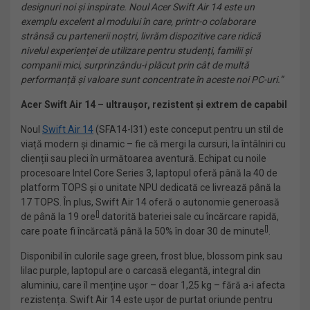
designuri noi și inspirate. Noul Acer Swift Air 14 este un
exemplu excelent al modului în care, printr-o colaborare
strânsă cu partenerii noștri, livrăm dispozitive care ridică
nivelul experienței de utilizare pentru studenți, familii și
companii mici, surprinzându-i plăcut prin cât de multă
performanță și valoare sunt concentrate în aceste noi PC-uri.”
Acer
Swift Air 14 – ultraușor, rezistent și extrem de capabil
Noul
Swift Air 14
(SFA14-I31) este conceput pentru un stil de
viață modern și dinamic – fie că mergi la cursuri, la întâlniri cu
clienții sau pleci în următoarea aventură. Echipat cu noile
procesoare Intel Core Series 3, laptopul oferă până la 40 de
platform TOPS și o unitate NPU dedicată ce livrează până la
17 TOPS. În plus, Swift Air 14 oferă o autonomie generoasă
[
]
de până la 19 ore
datorită bateriei sale cu încărcare rapidă,
[
]
care poate fi încărcată până la 50% în doar 30 de minute
.
Disponibil în culorile sage green, frost blue, blossom pink sau
lilac purple, laptopul are o carcasă elegantă, integral din
aluminiu, care îl menține ușor – doar 1,25 kg – fără a-i afecta
rezistența. Swift Air 14 este ușor de purtat oriunde pentru