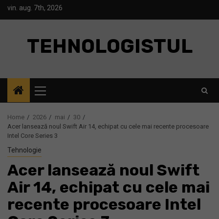
Skip
vin. aug. 7th, 2026
to
content
TEHNOLOGISTUL
Primary
Menu
Home
2026
mai
30
Acer lansează noul Swift Air 14, echipat cu cele mai recente procesoare
Intel Core Series 3
Tehnologie
Acer lansează noul Swift
Air 14, echipat cu cele mai
recente procesoare Intel