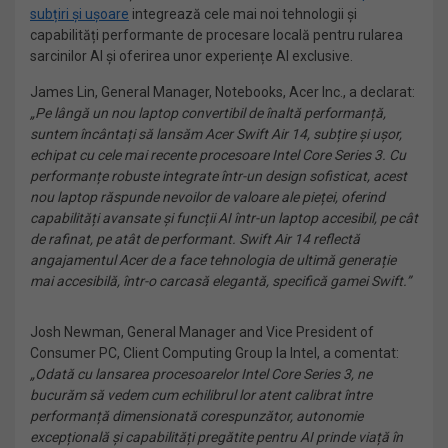
subțiri și ușoare
integrează cele mai noi tehnologii și
capabilități performante de procesare locală pentru rularea
sarcinilor AI și oferirea unor experiențe AI exclusive.
James Lin, General Manager, Notebooks, Acer Inc., a declarat:
„Pe lângă un nou laptop convertibil de înaltă performanță,
suntem încântați să lansăm Acer Swift Air 14, subțire și ușor,
echipat cu cele mai recente procesoare Intel Core Series 3. Cu
performanțe robuste integrate într-un design sofisticat, acest
nou laptop răspunde nevoilor de valoare ale pieței, oferind
capabilități avansate și funcții AI într-un laptop accesibil, pe cât
de rafinat, pe atât de performant. Swift Air 14 reflectă
angajamentul Acer de a face tehnologia de ultimă generație
mai accesibilă, într-o carcasă elegantă, specifică gamei Swift.”
Josh Newman, General Manager and Vice President of
Consumer PC, Client Computing Group la Intel, a comentat:
„Odată cu lansarea procesoarelor Intel Core Series 3, ne
bucurăm să vedem cum echilibrul lor atent calibrat între
performanță dimensionată corespunzător, autonomie
excepțională și capabilități pregătite pentru AI prinde viață în