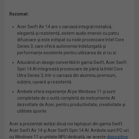
Rezumat:
Acer Swift Air 14 are o carcasă integral metalică,
elegantă și rezistentă, sistem audio imersiv cu patru
difuzoare și este echipat cu noile procesoare Intel Core
Series 3, care oferă autonomie îndelungată și
performanțe excelente pentru utilizarea de zi cu zi.
Aducând un design convertibil în gama Swift, Acer Swift
Spin 14 AI integrează procesoare de până la Intel Core
Ultra Series 3, într-o carcasă din aluminiu premium,
subțire, ușoară și rezistentă.
Ambele oferă experiențe AI pe Windows 11 și sunt
completate de o suită completă de instrumente AI
dezvoltate de Acer, pentru productivitate, creativitate și
utilitate sporite.
Acer a prezentat astăzi două noi laptopuri din gama Swift:
Acer Swift Air 14 și Acer Swift Spin 14 AI. Ambele sunt PC-uri
cu Windows 11 și unitate NPU dedicată, iar aceste
dispozitive