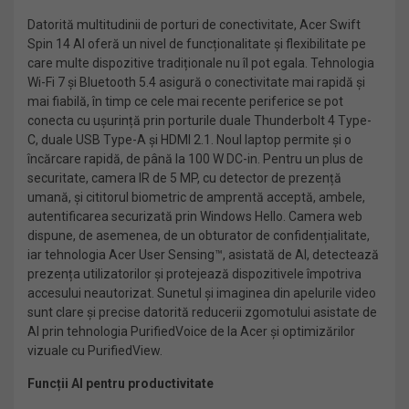
Datorită multitudinii de porturi de conectivitate, Acer Swift
Spin 14 AI oferă un nivel de funcționalitate și flexibilitate pe
care multe dispozitive tradiționale nu îl pot egala. Tehnologia
Wi-Fi 7 și Bluetooth 5.4 asigură o conectivitate mai rapidă și
mai fiabilă, în timp ce cele mai recente periferice se pot
conecta cu ușurință prin porturile duale Thunderbolt 4 Type-
C, duale USB Type-A și HDMI 2.1. Noul laptop permite și o
încărcare rapidă, de până la 100 W DC-in. Pentru un plus de
securitate, camera IR de 5 MP, cu detector de prezență
umană, și cititorul biometric de amprentă acceptă, ambele,
autentificarea securizată prin Windows Hello. Camera web
dispune, de asemenea, de un obturator de confidențialitate,
iar tehnologia Acer User Sensing™, asistată de AI, detectează
prezența utilizatorilor și protejează dispozitivele împotriva
accesului neautorizat. Sunetul și imaginea din apelurile video
sunt clare și precise datorită reducerii zgomotului asistate de
AI prin tehnologia PurifiedVoice de la Acer și optimizărilor
vizuale cu PurifiedView.
Funcții AI pentru productivitate