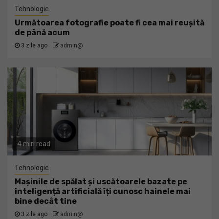
Tehnologie
Următoarea fotografie poate fi cea mai reușită
de până acum
3 zile ago
admin@
4 min read
Tehnologie
Mașinile de spălat și uscătoarele bazate pe
inteligență artificială îți cunosc hainele mai
bine decât tine
3 zile ago
admin@