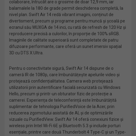
colaborare, întrucât are o grosime de doar 12,9 mm, iar
balamalele la 180 de grade permit deschiderea completă, la
nivel plan. Swift Air 14 redă vibrant imagini, conținut de
divertisment, precum și programe pentru muncă și școală pe
ecranul său WUXGA de 14 inci, cu rată de refresh de 120 Hz și
reproducere precisă a culorilor, în proporție de 100% sRGB.
Imaginile de calitate superioară sunt completate de patru
difuzoare performante, care oferă un sunet imersiv spațial
3D cu DTS X:Ultra.
Pentru o conectivitate sigură, Swift Air 14 dispune de o
cameră IR de 1080p, care îmbunătățește apelurile video și
protejează confidențialitatea. Camera web protejează
utilizatorii prin autentificare facială securizată cu Windows
Hello, precum și printr-un obturator fizic de protecție a
camerei. Experiența de teleconferință este îmbunătățită
suplimentar de tehnologia PurifiedVoice de la Acer, prin
reducerea zgomotului asistată de AI, și de optimizările
vizuale cu PurifiedView. Swift Air 14 oferă conexiuni fizice și
wireless prin Intel Wi-Fi 6E și Bluetooth 5.3 și include porturi
esențiale, printre care două Thunderbolt 4 Type-C și un Type-