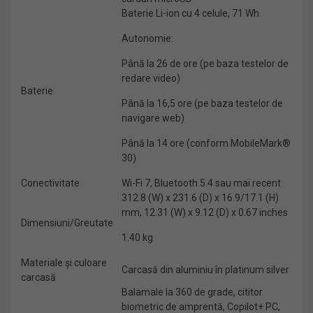
Baterie Li-ion cu 4 celule, 71 Wh
Autonomie:
Până la 26 de ore (pe baza testelor de
redare video)
Baterie
Până la 16,5 ore (pe baza testelor de
navigare web)
Până la 14 ore (conform MobileMark®
30)
Conectivitate
Wi-Fi 7, Bluetooth 5.4 sau mai recent
312.8 (W) x 231.6 (D) x 16.9/17.1 (H)
mm, 12.31 (W) x 9.12 (D) x 0.67 inches
Dimensiuni/Greutate
1.40 kg
Materiale și culoare
Carcasă din aluminiu în platinum silver
carcasă
Balamale la 360 de grade, cititor
biometric de amprentă, Copilot+ PC,