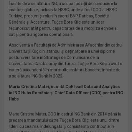
Înainte de a se alătura ING, a ocupat poziții de conducere la
instituții globale, inclusiv la HSBC, unde a fost COO al HSBC
Türkiye, precum și roluri în cadrul BNP Paribas, Société
Générale și Accenture. Tuğçe Bora Kiliç este un lider
recunoscut atât pentru capacitatea de a mobiliza echipele,
cât și pentru rigoarea operațională.
Absolventă a Facultății de Administrarea Afacerilor din cadrul
Universității Koç din Istanbul și deținătoare a unei diplome
postuniversitare în Strategii de Comunicare de la
Universitatea Galatasaray din Turcia, Tuğçe Bora Kiliç a avut o
carieră ascendentă în mai multe instituții bancare, înainte de
a se alătura ING Bank în 2022.
Maria Cristina Matei, numită CoE lead Data and Analytics
în ING Hubs România și Chief Data Officer (CDO) pentru ING
Hubs
Maria Cristina Matei, COO în cadrul ING Bank din 2014 până la
predarea mandatului către Tuğçe Bora Kiliç, este unul dintre
liderii cu cea mai îndelungată și consistentă contribuție în