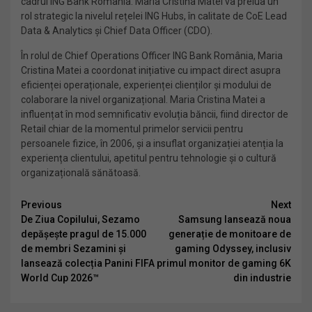
cadrul ING Bank România. Maria Cristina Matei va prelua un
rol strategic la nivelul rețelei ING Hubs, în calitate de CoE Lead
Data & Analytics și Chief Data Officer (CDO).
În rolul de Chief Operations Officer ING Bank România, Maria
Cristina Matei a coordonat inițiative cu impact direct asupra
eficienței operaționale, experienței clienților și modului de
colaborare la nivel organizațional. Maria Cristina Matei a
influențat în mod semnificativ evoluția băncii, fiind director de
Retail chiar de la momentul primelor servicii pentru
persoanele fizice, în 2006, și a insuflat organizației atenția la
experiența clientului, apetitul pentru tehnologie și o cultură
organizațională sănătoasă.
Continue
Previous
Next
De Ziua Copilului, Sezamo
Samsung lansează noua
Reading
depășește pragul de 15.000
generație de monitoare de
de membri Sezamini și
gaming Odyssey, inclusiv
lansează colecția Panini FIFA
primul monitor de gaming 6K
World Cup 2026™
din industrie