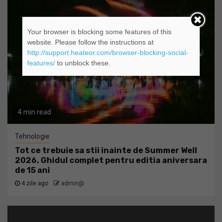
Your browser is blocking some features of this
website. Please follow the instructions at
http://support.heateor.com/browser-blocking-social-
features/
to unblock these.
4 min read
Tehnologie
Tot ce trebuie sa stii inainte de Summer Well
2026. Ghidul complet pentru editia aniversara
de 15 ani
4 zile ago
admin@