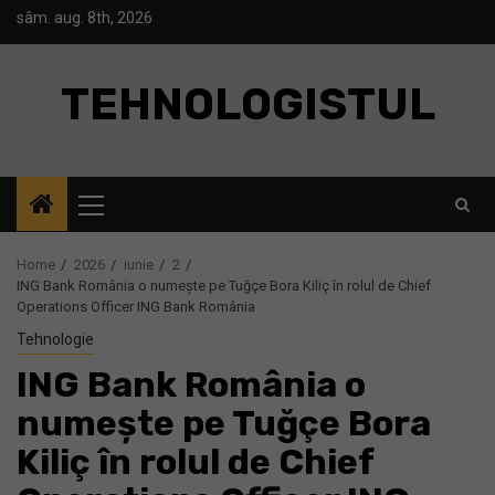
Skip
sâm. aug. 8th, 2026
to
content
TEHNOLOGISTUL
Primary
Menu
Home
2026
iunie
2
ING Bank România o numește pe Tuğçe Bora Kiliç în rolul de Chief
Operations Officer ING Bank România
Tehnologie
ING Bank România o
numește pe Tuğçe Bora
Kiliç în rolul de Chief