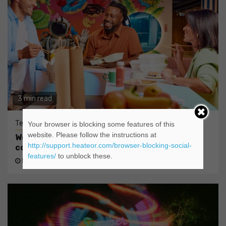
3 min read
Tehnologie
Your browser is blocking some features of this
website. Please follow the instructions at
Wolt lansează funcția split payments, pentru
http://support.heateor.com/browser-blocking-social-
comenzile de grup, în România
features/
to unblock these.
5 zile ago
admin@