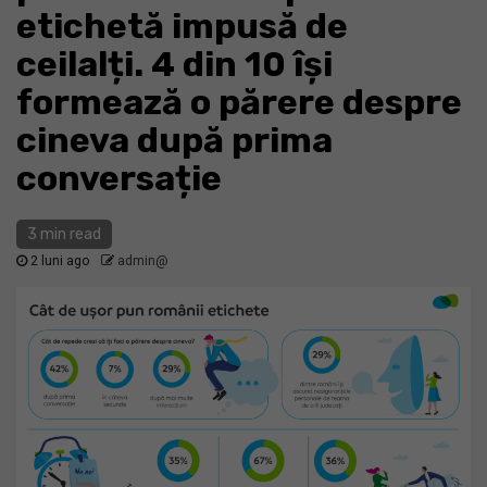
etichetă impusă de
ceilalți. 4 din 10 își
formează o părere despre
cineva după prima
conversație
3 min read
2 luni ago
admin@