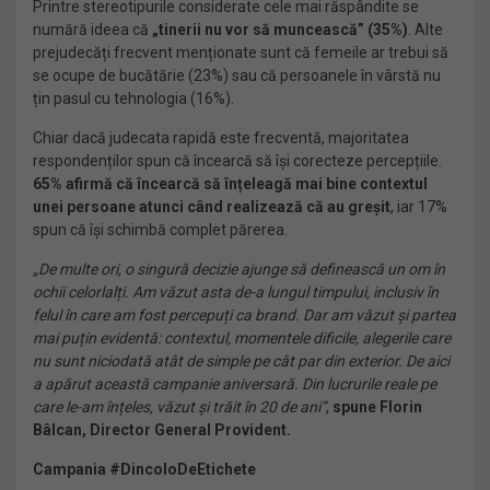
Printre stereotipurile considerate cele mai răspândite se
numără ideea că
„tinerii nu vor să muncească” (35%)
. Alte
prejudecăți frecvent menționate sunt că femeile ar trebui să
se ocupe de bucătărie (23%) sau că persoanele în vârstă nu
țin pasul cu tehnologia (16%).
Chiar dacă judecata rapidă este frecventă, majoritatea
respondenților spun că încearcă să își corecteze percepțiile.
65% afirmă că încearcă să înțeleagă mai bine contextul
unei persoane atunci când realizează că au greșit
, iar 17%
spun că își schimbă complet părerea.
„De multe ori, o singură decizie ajunge să definească un om în
ochii celorlalți. Am văzut asta de-a lungul timpului, inclusiv în
felul în care am fost percepuți ca brand. Dar am văzut și partea
mai puțin evidentă: contextul, momentele dificile, alegerile care
nu sunt niciodată atât de simple pe cât par din exterior. De aici
a apărut această campanie aniversară. Din lucrurile reale pe
care le-am înțeles, văzut și trăit în 20 de ani”
,
spune Florin
Bâlcan, Director General Provident.
Campania #DincoloDeEtichete