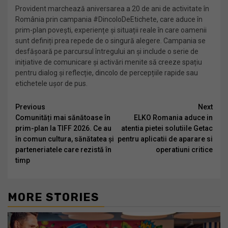
Provident marchează aniversarea a 20 de ani de activitate în
România prin campania #DincoloDeEtichete, care aduce în
prim-plan povești, experiențe și situații reale în care oamenii
sunt definiți prea repede de o singură alegere. Campania se
desfășoară pe parcursul întregului an și include o serie de
inițiative de comunicare și activări menite să creeze spațiu
pentru dialog și reflecție, dincolo de percepțiile rapide sau
etichetele ușor de pus.
Continue
Previous
Next
Comunități mai sănătoase în
ELKO Romania aduce in
Reading
prim-plan la TIFF 2026. Ce au
atentia pietei solutiile Getac
în comun cultura, sănătatea și
pentru aplicatii de aparare si
parteneriatele care rezistă în
operatiuni critice
timp
MORE STORIES