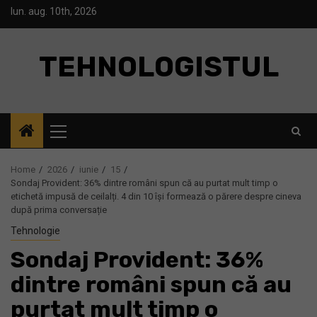
Skip
lun. aug. 10th, 2026
to
content
TEHNOLOGISTUL
Primary
Menu
Home
2026
iunie
15
Sondaj Provident: 36% dintre români spun că au purtat mult timp o
etichetă impusă de ceilalți. 4 din 10 își formează o părere despre cineva
după prima conversație
Tehnologie
Sondaj Provident: 36%
dintre români spun că au
purtat mult timp o