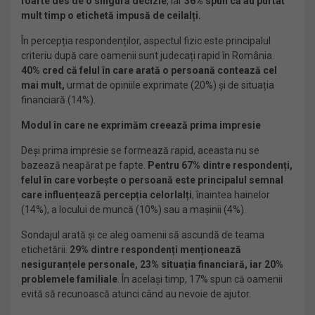
foarte des de o singură decizie
, iar
36% spun că au purtat
mult timp o etichetă impusă de ceilalți.
În percepția respondenților, aspectul fizic este principalul
criteriu după care oamenii sunt judecați rapid în România.
40% cred că felul în care arată o persoană contează cel
mai mult,
urmat de opiniile exprimate (20%) și de situația
financiară (14%).
Modul în care ne exprimăm creează prima impresie
Deși prima impresie se formează rapid, aceasta nu se
bazează neapărat pe fapte.
Pentru 67% dintre respondenți,
felul în care vorbește o persoană este principalul semnal
care influențează percepția celorlalți
, înaintea hainelor
(14%), a locului de muncă (10%) sau a mașinii (4%).
Sondajul arată și ce aleg oamenii să ascundă de teama
etichetării.
29% dintre respondenți menționează
nesiguranțele personale, 23% situația financiară, iar 20%
problemele familiale
. În același timp, 17% spun că oamenii
evită să recunoască atunci când au nevoie de ajutor.