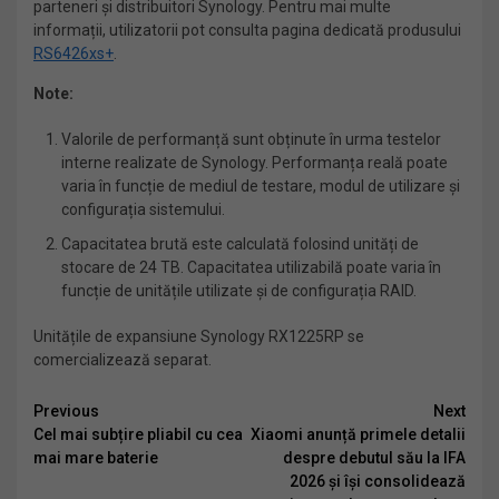
parteneri și distribuitori Synology. Pentru mai multe
informații, utilizatorii pot consulta pagina dedicată produsului
RS6426xs+
.
Note:
Valorile de performanță sunt obținute în urma testelor
interne realizate de Synology. Performanța reală poate
varia în funcție de mediul de testare, modul de utilizare și
configurația sistemului.
Capacitatea brută este calculată folosind unități de
stocare de 24 TB. Capacitatea utilizabilă poate varia în
funcție de unitățile utilizate și de configurația RAID.
Unitățile de expansiune Synology RX1225RP se
comercializează separat.
Continue
Previous
Next
Cel mai subțire pliabil cu cea
Xiaomi anunță primele detalii
Reading
mai mare baterie
despre debutul său la IFA
2026 și își consolidează