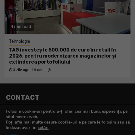
4 min read
Tehnologie
TAG investește 500.000 de euro în retail în
2026, pentru modernizarea magazinelor și
extinderea portofoliului
3 zile ago
admin@
CONTACT
Telefon:
0770.290.165
Folosim cookie-uri pentru a-ți oferi cea mai bună experiență pe
E-mail:
contact@tehnologistul.ro
situl nostru web.
Poți afla mai multe despre cookie-urile pe care le folosim sau să
le dezactivezi în
setări
.