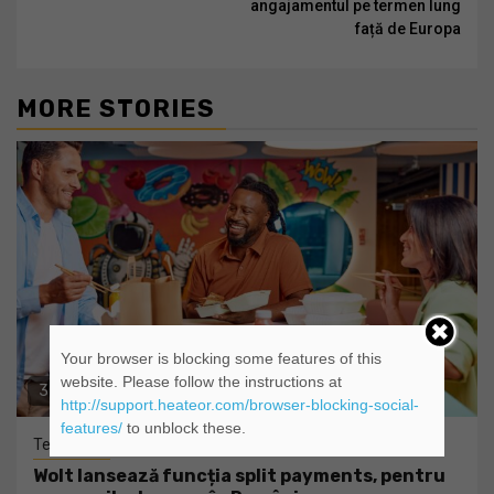
angajamentul pe termen lung
față de Europa
MORE STORIES
Your browser is blocking some features of this
website. Please follow the instructions at
3 min read
http://support.heateor.com/browser-blocking-social-
features/
to unblock these.
Tehnologie
Wolt lansează funcția split payments, pentru