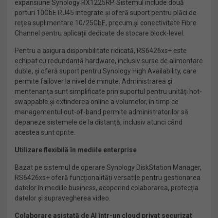
expansiune Synology RX1225RP. Sistemul include două
porturi 10GbE RJ45 integrate și oferă suport pentru plăci de
rețea suplimentare 10/25GbE, precum și conectivitate Fibre
Channel pentru aplicații dedicate de stocare block-level.
Pentru a asigura disponibilitate ridicată, RS6426xs+ este
echipat cu redundanță hardware, inclusiv surse de alimentare
duble, și oferă suport pentru Synology High Availability, care
permite failover la nivel de minute. Administrarea și
mentenanța sunt simplificate prin suportul pentru unități hot-
swappable și extinderea online a volumelor, în timp ce
managementul out-of-band permite administratorilor să
depaneze sistemele de la distanță, inclusiv atunci când
acestea sunt oprite.
Utilizare flexibilă în mediile enterprise
Bazat pe sistemul de operare Synology DiskStation Manager,
RS6426xs+ oferă funcționalități versatile pentru gestionarea
datelor în mediile business, acoperind colaborarea, protecția
datelor și supravegherea video.
Colaborare asistată de AI într-un cloud privat securizat