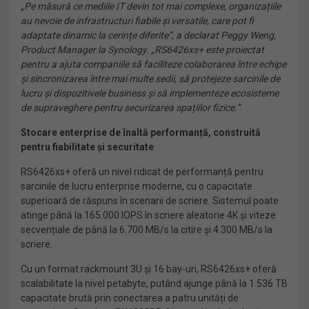
„Pe măsură ce mediile IT devin tot mai complexe, organizațiile
au nevoie de infrastructuri fiabile și versatile, care pot fi
adaptate dinamic la cerințe diferite”, a declarat Peggy Weng,
Product Manager la Synology. „RS6426xs+ este proiectat
pentru a ajuta companiile să faciliteze colaborarea între echipe
și sincronizarea între mai multe sedii, să protejeze sarcinile de
lucru și dispozitivele business și să implementeze ecosisteme
de supraveghere pentru securizarea spațiilor fizice.”
Stocare enterprise de înaltă performanță, construită
pentru fiabilitate și securitate
RS6426xs+ oferă un nivel ridicat de performanță pentru
sarcinile de lucru enterprise moderne, cu o capacitate
superioară de răspuns în scenarii de scriere. Sistemul poate
atinge până la 165.000 IOPS în scriere aleatorie 4K și viteze
secvențiale de până la 6.700 MB/s la citire și 4.300 MB/s la
scriere.
Cu un format rackmount 3U și 16 bay-uri, RS6426xs+ oferă
scalabilitate la nivel petabyte, putând ajunge până la 1.536 TB
capacitate brută prin conectarea a patru unități de