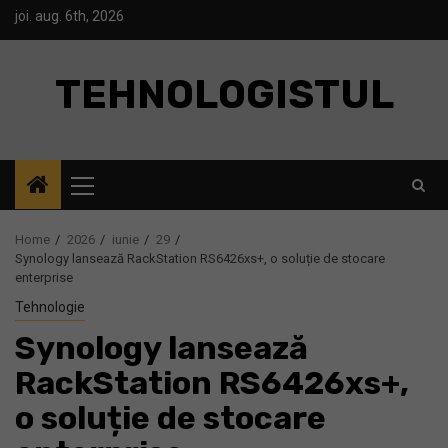
Skip
joi. aug. 6th, 2026
to
content
TEHNOLOGISTUL
Primary
Menu
Home
2026
iunie
29
Synology lansează RackStation RS6426xs+, o soluție de stocare
enterprise
Tehnologie
Synology lansează
RackStation RS6426xs+,
o soluție de stocare