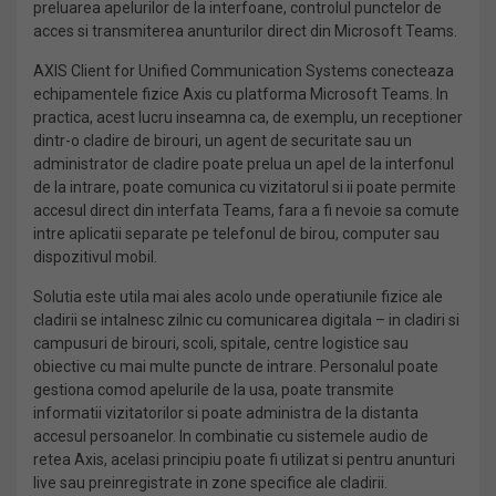
preluarea apelurilor de la interfoane, controlul punctelor de
acces si transmiterea anunturilor direct din Microsoft Teams.
AXIS Client for Unified Communication Systems conecteaza
echipamentele fizice Axis cu platforma Microsoft Teams. In
practica, acest lucru inseamna ca, de exemplu, un receptioner
dintr-o cladire de birouri, un agent de securitate sau un
administrator de cladire poate prelua un apel de la interfonul
de la intrare, poate comunica cu vizitatorul si ii poate permite
accesul direct din interfata Teams, fara a fi nevoie sa comute
intre aplicatii separate pe telefonul de birou, computer sau
dispozitivul mobil.
Solutia este utila mai ales acolo unde operatiunile fizice ale
cladirii se intalnesc zilnic cu comunicarea digitala – in cladiri si
campusuri de birouri, scoli, spitale, centre logistice sau
obiective cu mai multe puncte de intrare. Personalul poate
gestiona comod apelurile de la usa, poate transmite
informatii vizitatorilor si poate administra de la distanta
accesul persoanelor. In combinatie cu sistemele audio de
retea Axis, acelasi principiu poate fi utilizat si pentru anunturi
live sau preinregistrate in zone specifice ale cladirii.