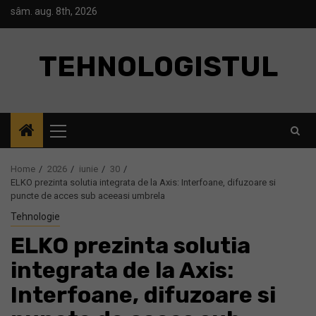
Skip
sâm. aug. 8th, 2026
to
content
TEHNOLOGISTUL
Primary
Menu
Home
2026
iunie
30
ELKO prezinta solutia integrata de la Axis: Interfoane, difuzoare si
puncte de acces sub aceeasi umbrela
Tehnologie
ELKO prezinta solutia
integrata de la Axis:
Interfoane, difuzoare si