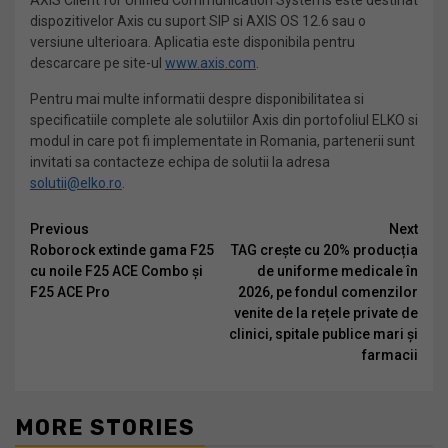
AXIS Client for Unified Communication Systems este destinat
dispozitivelor Axis cu suport SIP si AXIS OS 12.6 sau o
versiune ulterioara. Aplicatia este disponibila pentru
descarcare pe site-ul
www.axis.com
.
Pentru mai multe informatii despre disponibilitatea si
specificatiile complete ale solutiilor Axis din portofoliul ELKO si
modul in care pot fi implementate in Romania, partenerii sunt
invitati sa contacteze echipa de solutii la adresa
solutii@elko.ro
.
Continue
Previous
Next
Roborock extinde gama F25
TAG crește cu 20% producția
Reading
cu noile F25 ACE Combo și
de uniforme medicale în
F25 ACE Pro
2026, pe fondul comenzilor
venite de la rețele private de
clinici, spitale publice mari și
farmacii
MORE STORIES