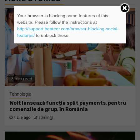
Your browser is blocking some features of this
website. Please follow the instructions at
http://support.heateor.com/browser-blocking-social-
features/
to unblock these.
3 min read
Tehnologie
Wolt lansează funcția split payments, pentru
comenzile de grup, în România
4 zile ago
admin@