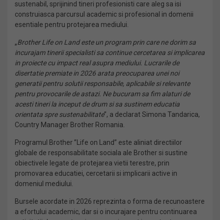
sustenabil, sprijinind tineri profesionisti care aleg sa isi
construiasca parcursul academic si profesional in domenii
esentiale pentru protejarea mediului.
„
Brother Life on Land este un program prin care ne dorim sa
incurajam tinerii specialisti sa continue cercetarea si implicarea
in proiecte cu impact real asupra mediului. Lucrarile de
disertatie premiate in 2026 arata preocuparea unei noi
generatii pentru solutii responsabile, aplicabile si relevante
pentru provocarile de astazi. Ne bucuram sa fim alaturi de
acesti tineri la inceput de drum si sa sustinem educatia
orientata spre sustenabilitate
”, a declarat Simona Tandarica,
Country Manager Brother Romania.
Programul Brother ”Life on Land” este aliniat directiilor
globale de responsabilitate sociala ale Brother si sustine
obiectivele legate de protejarea vietii terestre, prin
promovarea educatiei, cercetarii si implicarii active in
domeniul mediului.
Bursele acordate in 2026 reprezinta o forma de recunoastere
a efortului academic, dar si o incurajare pentru continuarea