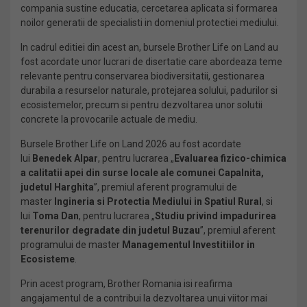
compania sustine educatia, cercetarea aplicata si formarea
noilor generatii de specialisti in domeniul protectiei mediului.
In cadrul editiei din acest an, bursele Brother Life on Land au
fost acordate unor lucrari de disertatie care abordeaza teme
relevante pentru conservarea biodiversitatii, gestionarea
durabila a resurselor naturale, protejarea solului, padurilor si
ecosistemelor, precum si pentru dezvoltarea unor solutii
concrete la provocarile actuale de mediu.
Bursele Brother Life on Land 2026 au fost acordate
lui
Benedek Alpar
, pentru lucrarea „
Evaluarea fizico-chimica
a calitatii apei din surse locale ale comunei Capalnita,
judetul Harghita
”, premiul aferent programului de
master
Ingineria si Protectia Mediului in Spatiul Rural
, si
lui
Toma Dan
, pentru lucrarea „
Studiu privind impadurirea
terenurilor degradate din judetul Buzau
”, premiul aferent
programului de master
Managementul Investitiilor in
Ecosisteme
.
Prin acest program, Brother Romania isi reafirma
angajamentul de a contribui la dezvoltarea unui viitor mai