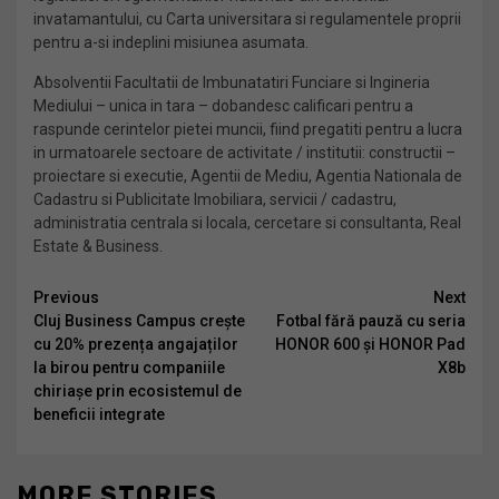
invatamantului, cu Carta universitara si regulamentele proprii
pentru a-si indeplini misiunea asumata.
Absolventii Facultatii de Imbunatatiri Funciare si Ingineria
Mediului – unica in tara – dobandesc calificari pentru a
raspunde cerintelor pietei muncii, fiind pregatiti pentru a lucra
in urmatoarele sectoare de activitate / institutii: constructii –
proiectare si executie, Agentii de Mediu, Agentia Nationala de
Cadastru si Publicitate Imobiliara, servicii / cadastru,
administratia centrala si locala, cercetare si consultanta, Real
Estate & Business.
Continue
Previous
Next
Cluj Business Campus crește
Fotbal fără pauză cu seria
Reading
cu 20% prezența angajaților
HONOR 600 și HONOR Pad
la birou pentru companiile
X8b
chiriașe prin ecosistemul de
beneficii integrate
MORE STORIES