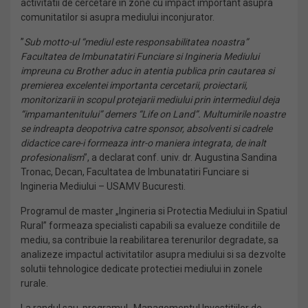
activitatii de cercetare in zone cu impact important asupra
comunitatilor si asupra mediului inconjurator.
”
Sub motto-ul “mediul este responsabilitatea noastra”
Facultatea de Imbunatatiri Funciare si Ingineria Mediului
impreuna cu Brother aduc in atentia publica prin cautarea si
premierea excelentei importanta cercetarii, proiectarii,
monitorizarii in scopul protejarii mediului prin intermediul deja
“impamantenitului” demers “Life on Land”. Multumirile noastre
se indreapta deopotriva catre sponsor, absolventi si cadrele
didactice care-i formeaza intr-o maniera integrata, de inalt
profesionalism
”, a declarat conf. univ. dr. Augustina Sandina
Tronac, Decan, Facultatea de Imbunatatiri Funciare si
Ingineria Mediului – USAMV Bucuresti.
Programul de master „Ingineria si Protectia Mediului in Spatiul
Rural” formeaza specialisti capabili sa evalueze conditiile de
mediu, sa contribuie la reabilitarea terenurilor degradate, sa
analizeze impactul activitatilor asupra mediului si sa dezvolte
solutii tehnologice dedicate protectiei mediului in zonele
rurale.
La randul sau, programul „Managementul Investitiilor de