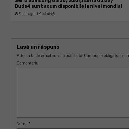
Seria Samsung Galaxy S26 și seria Galaxy
Buds4 sunt acum disponibile la nivel mondial
5 luni ago
admin@
Lasă un răspuns
Adresa ta de email nu va fi publicată.
Câmpurile obligatorii su
Comentariu
Nume
*