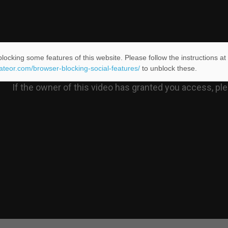
locking some features of this website. Please follow the instructions at
eateor.com/browser-blocking-social-features/
to unblock these.