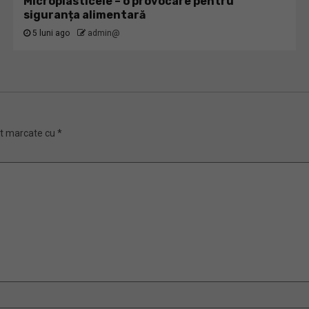
Microplasticele – o provocare pentru
siguranța alimentară
5 luni ago
admin@
nt marcate cu
*