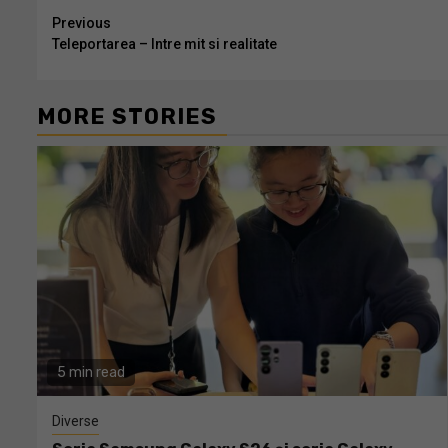
Continue
Previous
Teleportarea – Intre mit si realitate
Reading
MORE STORIES
5 min read
Diverse