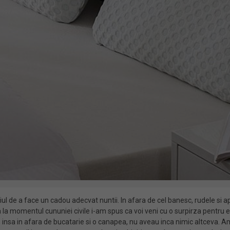
l de a face un cadou adecvat nuntii. In afara de cel banesc, rudele si ap
a la momentul cununiei civile i-am spus ca voi veni cu o surpirza pentru e
nsa in afara de bucatarie si o canapea, nu aveau inca nimic altceva. Am