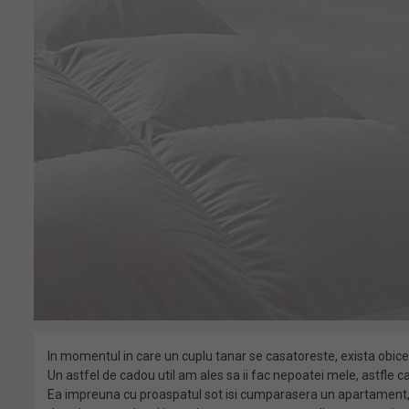
In momentul in care un cuplu tanar se casatoreste, exista obiceiu
Un astfel de cadou util am ales sa ii fac nepoatei mele, astfle c
Ea impreuna cu proaspatul sot isi cumparasera un apartament, i