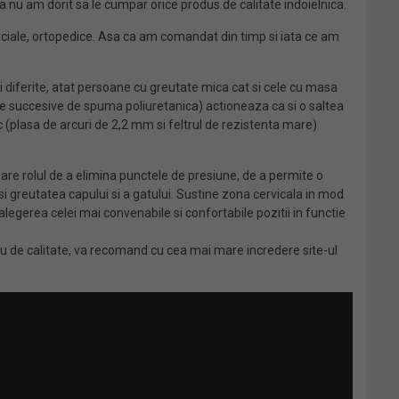
a nu am dorit sa le cumpar orice produs de calitate indoielnica.
iale, ortopedice. Asa ca am comandat din timp si iata ce am
 diferite, atat persoane cu greutate mica cat si cele cu masa
urile succesive de spuma poliuretanica) actioneaza ca si o saltea
 (plasa de arcuri de 2,2 mm si feltrul de rezistenta mare)
re rolul de a elimina punctele de presiune, de a permite o
i greutatea capului si a gatului. Sustine zona cervicala in mod
legerea celei mai convenabile si confortabile pozitii in functie
ou de calitate, va recomand cu cea mai mare incredere site-ul