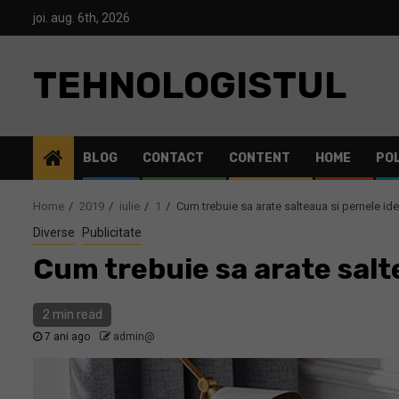
Skip
joi. aug. 6th, 2026
to
content
TEHNOLOGISTUL
BLOG
CONTACT
CONTENT
HOME
POL
Home
2019
iulie
1
Cum trebuie sa arate salteaua si pernele id
Diverse
Publicitate
Cum trebuie sa arate salt
2 min read
7 ani ago
admin@