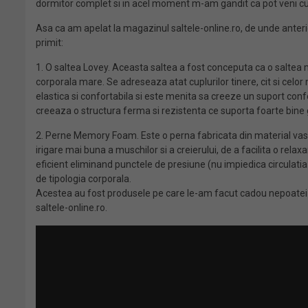
dormitor complet si in acel moment m-am gandit ca pot veni cu ce
Asa ca am apelat la magazinul saltele-online.ro, de unde ant
primit:
1. O saltea Lovey. Aceasta saltea a fost conceputa ca o saltea 
corporala mare. Se adreseaza atat cuplurilor tinere, cit si celor
elastica si confortabila si este menita sa creeze un suport conf
creeaza o structura ferma si rezistenta ce suporta foarte bin
2. Perne Memory Foam. Este o perna fabricata din material vasc
irigare mai buna a muschilor si a creierului, de a facilita o re
eficient eliminand punctele de presiune (nu impiedica circulatia 
de tipologia corporala.
Acestea au fost produsele pe care le-am facut cadou nepoatei me
saltele-online.ro.