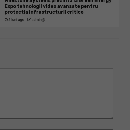
Milestone Systems prezinta la Green Energy
Expo tehnologii video avansate pentru
protectia infrastructurii critice
5 luni ago
admin@