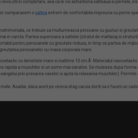
va util in completare, asa ca le voi achizitiona salteaua si pernele, ins
erior cumparasem o
saltea
extrem de confortabila impreuna cu perne spec
matrimoniala, ce trebuie sa multumeasca persoane cu gusturi si greutati
 mai in varsta. Partea superioara a saltelei (stratul de matlasaj si strat
ortabil pentru persoanele cu greutate redusa, in timp ce partea de mijloc
e greutatea persoanelor cu masa corporala mare.
oelastic cu densitate mare si inaltime 10 cm.Â Materialul vascoelastic a
laxare rapida a muschilor si un somn mai sanatos. Se muleaza dupa forma s
sangelui prin presarea vaselor si ajuta la relaxarea muschilor). Permite a
le. Asadar, daca aveti pe cineva drag caruia doriti sa ii faceti un cad