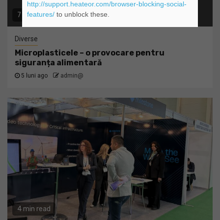
http://support.heateor.com/browser-blocking-social-
features/
to unblock these.
7 min read
Diverse
Microplasticele – o provocare pentru
siguranța alimentară
5 luni ago
admin@
4 min read