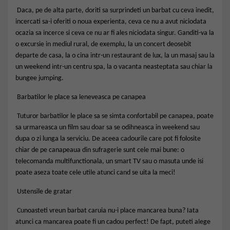
Daca, pe de alta parte, doriti sa surprindeti un barbat cu ceva inedit,
incercati sa-i oferiti o noua experienta, ceva ce nu a avut niciodata
ocazia sa incerce si ceva ce nu ar fi ales niciodata singur. Ganditi-va la
o excursie in mediul rural, de exemplu, la un concert deosebit
departe de casa, la o cina intr-un restaurant de lux, la un masaj sau la
un weekend intr-un centru spa, la o vacanta neasteptata sau chiar la
bungee jumping.
Barbatilor le place sa leneveasca pe canapea
Tuturor barbatilor le place sa se simta confortabil pe canapea, poate
sa urmareasca un film sau doar sa se odihneasca in weekend sau
dupa o zi lunga la serviciu. De aceea cadourile care pot fi folosite
chiar de pe canapeaua din sufragerie sunt cele mai bune: o
telecomanda multifunctionala, un smart TV sau o masuta unde isi
poate aseza toate cele utile atunci cand se uita la meci!
Ustensile de gratar
Cunoasteti vreun barbat caruia nu-i place mancarea buna? Iata
atunci ca mancarea poate fi un cadou perfect! De fapt, puteti alege