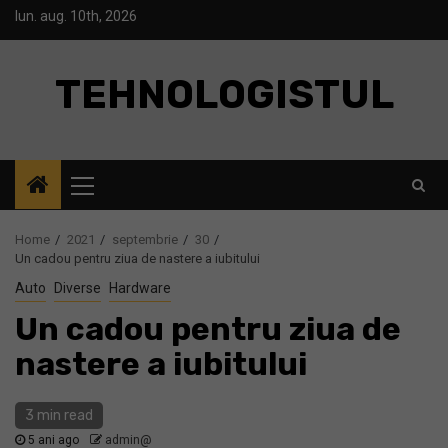
Skip
lun. aug. 10th, 2026
to
content
TEHNOLOGISTUL
Primary
Menu
Home
2021
septembrie
30
Un cadou pentru ziua de nastere a iubitului
Auto
Diverse
Hardware
Un cadou pentru ziua de
nastere a iubitului
3 min read
5 ani ago
admin@