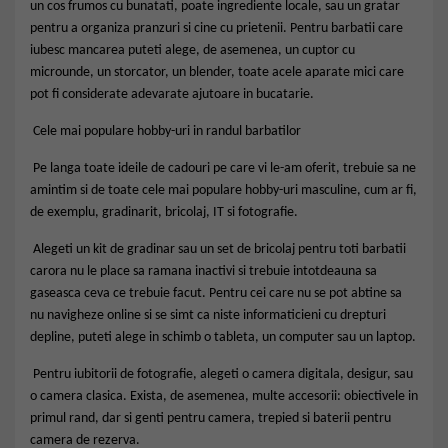
un cos frumos cu bunatati, poate ingrediente locale, sau un gratar
pentru a organiza pranzuri si cine cu prietenii. Pentru barbatii care
iubesc mancarea puteti alege, de asemenea, un cuptor cu
microunde, un storcator, un blender, toate acele aparate mici care
pot fi considerate adevarate ajutoare in bucatarie.
Cele mai populare hobby-uri in randul barbatilor
Pe langa toate ideile de cadouri pe care vi le-am oferit, trebuie sa ne
amintim si de toate cele mai populare hobby-uri masculine, cum ar fi,
de exemplu, gradinarit, bricolaj, IT si fotografie.
Alegeti un kit de gradinar sau un set de bricolaj pentru toti barbatii
carora nu le place sa ramana inactivi si trebuie intotdeauna sa
gaseasca ceva ce trebuie facut. Pentru cei care nu se pot abtine sa
nu navigheze online si se simt ca niste informaticieni cu drepturi
depline, puteti alege in schimb o tableta, un computer sau un laptop.
Pentru iubitorii de fotografie, alegeti o camera digitala, desigur, sau
o camera clasica. Exista, de asemenea, multe accesorii: obiectivele in
primul rand, dar si genti pentru camera, trepied si baterii pentru
camera de rezerva.