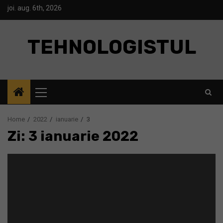
Skip
joi. aug. 6th, 2026
to
content
TEHNOLOGISTUL
Primary
Menu
Home
2022
ianuarie
3
Zi: 3 ianuarie 2022