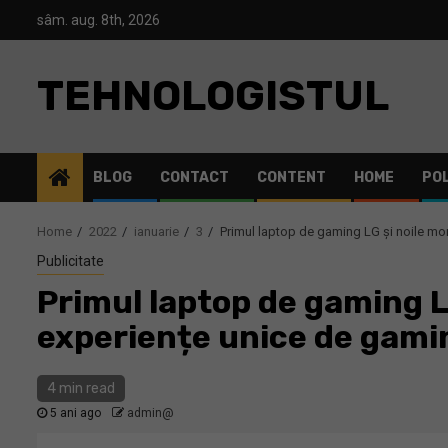
Skip
sâm. aug. 8th, 2026
to
content
TEHNOLOGISTUL
BLOG
CONTACT
CONTENT
HOME
POL
Home
2022
ianuarie
3
Primul laptop de gaming LG și noile mon
Publicitate
Primul laptop de gaming L
experiențe unice de gamin
4 min read
5 ani ago
admin@