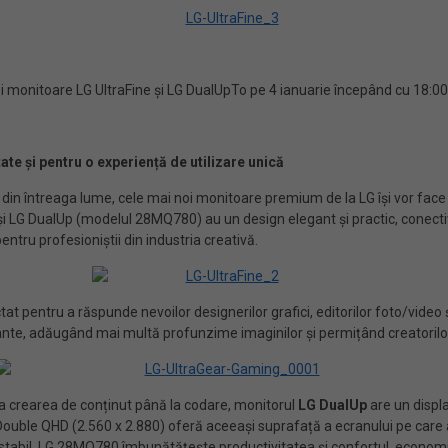
i monitoare LG UltraFine și LG DualUpTo pe 4 ianuarie începând cu 18:0
te și pentru o experiență de utilizare unică
i din întreaga lume, cele mai noi monitoare premium de la LG își vor face
și LG DualUp (modelul 28MQ780) au un design elegant și practic, conecti
entru profesioniștii din industria creativă.
at pentru a răspunde nevoilor designerilor grafici, editorilor foto/video
rante, adăugând mai multă profunzime imaginilor și permițând creatorilor 
 la crearea de conținut până la codare, monitorul
LG DualUp
are un displ
uble QHD (2.560 x 2.880) oferă aceeași suprafață a ecranului pe care ar
ajustabil, LG 28MQ780 îmbunătățește productivitatea și confortul, economi