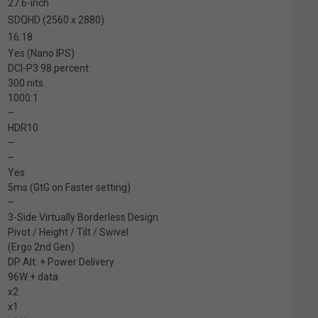
27.6-inch
SDQHD (2560 x 2880)
16:18
Yes (Nano IPS)
DCI-P3 98 percent
300 nits
1000:1
–
HDR10
–
–
Yes
5ms (GtG on Faster setting)
–
3-Side Virtually Borderless Design
Pivot / Height / Tilt / Swivel
(Ergo 2nd Gen)
DP Alt. + Power Delivery
96W + data
x2
x1