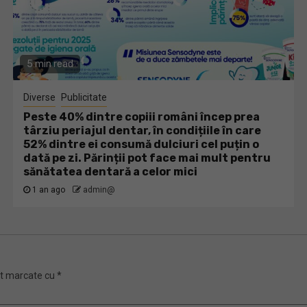
5 min read
Diverse
Publicitate
Peste 40% dintre copiii români încep prea
târziu periajul dentar, în condițiile în care
52% dintre ei consumă dulciuri cel puțin o
dată pe zi. Părinții pot face mai mult pentru
sănătatea dentară a celor mici
1 an ago
admin@
nt marcate cu
*