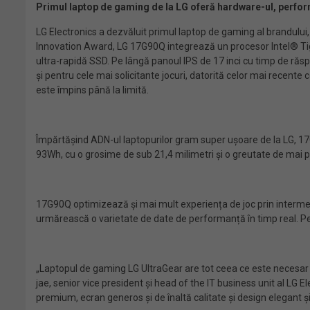
Primul laptop de gaming de la LG oferă hardware-ul, performa
LG Electronics a dezvăluit primul laptop de gaming al brandulu
Innovation Award, LG 17G90Q integrează un procesor Intel® Ti
ultra-rapidă SSD. Pe lângă panoul IPS de 17 inci cu timp de răsp
și pentru cele mai solicitante jocuri, datorită celor mai recent
este împins până la limită.
Împărtășind ADN-ul laptopurilor gram super ușoare de la LG, 17G
93Wh, cu o grosime de sub 21,4 milimetri și o greutate de mai p
17G90Q optimizează și mai mult experiența de joc prin intermed
urmărească o varietate de date de performanță în timp real. Pent
„Laptopul de gaming LG UltraGear are tot ceea ce este necesar p
jae, senior vice president și head of the IT business unit al L
premium, ecran generos și de înaltă calitate și design elegant ș