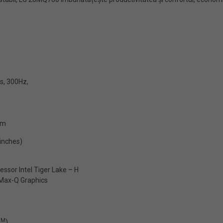
s, 300Hz,
mm
 inches)
ssor Intel Tiger Lake – H
Max-Q Graphics
TM
)