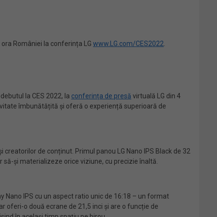
0 ora României la conferința LG
www.LG.com/CES2022
.
 debutul la CES 2022, la
conferința de presă
virtuală LG din 4
vitate îmbunătățită și oferă o experiență superioară de
 și creatorilor de conținut. Primul panou LG Nano IPS Black de 32
să-și materializeze orice viziune, cu precizie înaltă.
ay Nano IPS cu un aspect ratio unic de 16:18 – un format
 oferi-o două ecrane de 21,5 inci și are o funcție de
sind în același timp spațiu pe birou.