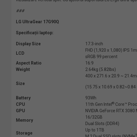
###
LG UltraGear 17G90Q
Specificații laptop:
Display Size
17.3-inch
FHD (1,920 x 1,080) IPS 1m
LCD
sRGB 99 percent
Aspect Ratio
16:9
Weight
2.64kg (5.82lbs)
400 x 271.6 x 20.9 ~ 21.4
Size
(15.75 x 10.69 x 0.82~0.84
Battery
93Wh
®
CPU
11th Gen Intel
Core™ Proce
GPU
NVIDIA GeForce RTX 3080 
16/32GB
Memory
Dual Slots (DDR4)
Up to 1TB
Storage
M.2 Dual SSD slots (NVMe