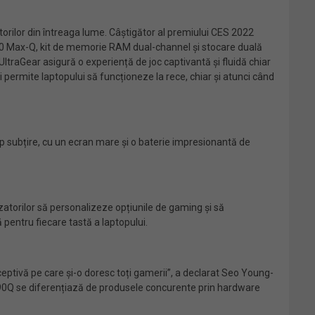
orilor din întreaga lume. Câștigător al premiului CES 2022
80 Max-Q, kit de memorie RAM dual-channel și stocare duală
ltraGear asigură o experiență de joc captivantă și fluidă chiar
 permite laptopului să funcționeze la rece, chiar și atunci când
p subțire, cu un ecran mare și o baterie impresionantă de
atorilor să personalizeze opțiunile de gaming și să
 pentru fiecare tastă a laptopului.
eptivă pe care și-o doresc toți gamerii”, a declarat Seo Young-
17G90Q se diferențiază de produsele concurente prin hardware