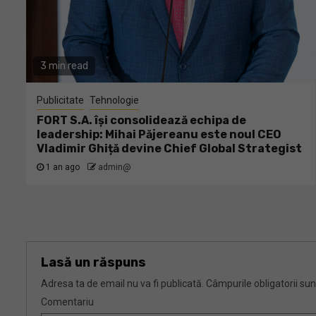
3 min read
Publicitate
Tehnologie
FORT S.A. își consolidează echipa de
leadership: Mihai Păjereanu este noul CEO
Vladimir Ghiță devine Chief Global Strategist
1 an ago
admin@
Lasă un răspuns
Adresa ta de email nu va fi publicată.
Câmpurile obligatorii su
Comentariu