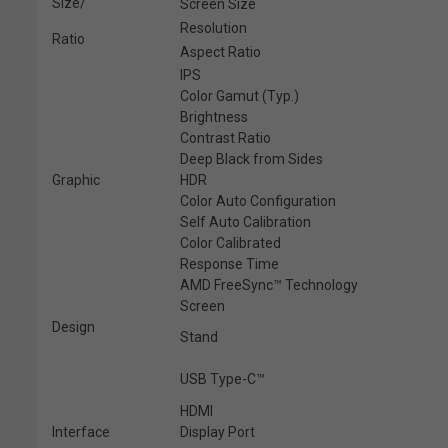
Size/
Screen Size
Resolution
Ratio
Aspect Ratio
IPS
Color Gamut (Typ.)
Brightness
Contrast Ratio
Deep Black from Sides
Graphic
HDR
Color Auto Configuration
Self Auto Calibration
Color Calibrated
Response Time
AMD FreeSync™ Technology
Screen
Design
Stand
USB Type-C™
HDMI
Interface
Display Port