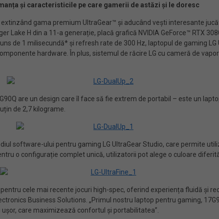
nța și caracteristicile pe care gamerii de astăzi și le doresc
i, extinzând gama premium UltraGear™ și aducând vești interesante jucăt
ger Lake H din a 11-a generație, placă grafică NVIDIA GeForce™ RTX 30
uns de 1 milisecundă* și refresh rate de 300 Hz, laptopul de gaming LG U
e componente hardware. În plus, sistemul de răcire LG cu cameră de vapori
90Q are un design care îl face să fie extrem de portabil – este un lapto
uțin de 2,7 kilograme.
iul software-ului pentru gaming LG UltraGear Studio, care permite utiliz
ru o configurație complet unică, utilizatorii pot alege o culoare diferită
entru cele mai recente jocuri high-spec, oferind experiența fluidă și rec
G Electronics Business Solutions. „Primul nostru laptop pentru gaming, 
i ușor, care maximizează confortul și portabilitatea”.