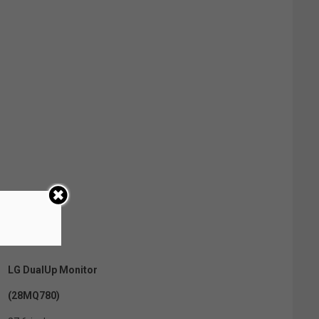
LG DualUp Monitor
(28MQ780)