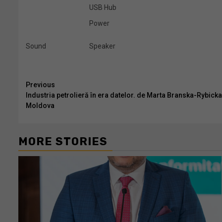
USB Hub
Power
Sound
Speaker
Continue
Previous
Industria petrolieră în era datelor. de Marta Branska-Rybick
Reading
Moldova
MORE STORIES