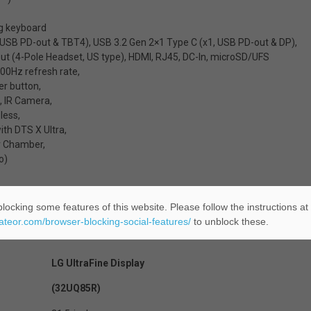
g keyboard
 USB PD-out & TBT4), USB 3.2 Gen 2×1 Type C (x1, USB PD-out & DP),
ut (4-Pole Headset, US type), HDMI, RJ45, DC-In, microSD/UFS
00Hz refresh rate,
er button,
, IR Camera,
less,
ith DTS X Ultra,
r Chamber,
o)
locking some features of this website. Please follow the instructions at
eateor.com/browser-blocking-social-features/
to unblock these.
LG UltraFine Display
(32UQ85R)