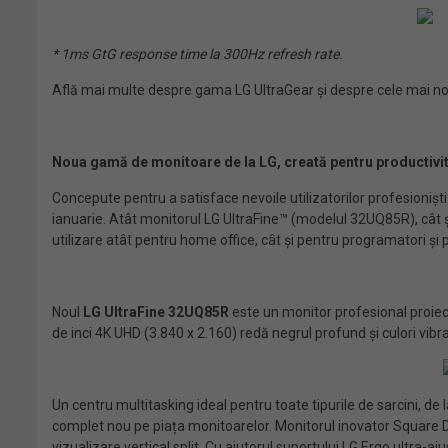
* 1ms GtG response time la 300Hz refresh rate.
Află mai multe despre gama LG UltraGear și despre cele mai no
Noua gamă de monitoare de la LG, creată pentru productivita
Concepute pentru a satisface nevoile utilizatorilor profesionișt
ianuarie. Atât monitorul LG UltraFine™ (modelul 32UQ85R), cât 
utilizare atât pentru home office, cât și pentru programatori și p
Noul
LG UltraFine
32UQ85R
este un monitor profesional proiect
de inci 4K UHD (3.840 x 2.160) redă negrul profund și culori vib
Un centru multitasking ideal pentru toate tipurile de sarcini, de
complet nou pe piața monitoarelor. Monitorul inovator Square Do
vizualizare vertical split. Cu ajutorul suportului LG Ergo ultra-