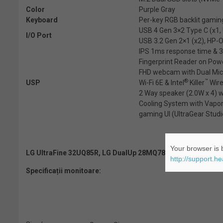
Color
Purple Gray
Keyboard
Per-key RGB backlit gamin
USB 4 Gen 3×2 Type C (x1,
I/O Port
USB 3.2 Gen 2×1 (x2), HP-O
IPS 1ms response time & 3
Fingerprint Reader on Pow
FHD webcam with Dual Mic
®
™
USP
Wi-Fi 6E & Intel
Killer
Wire
2 Way speaker (2.0W x 4) w
Cooling System with Vapo
gaming UI (UltraGear Studi
Your browser is b
LG UltraFine 32UQ85R, LG DualUp 28MQ780
http://support.h
Specificații monitoare: