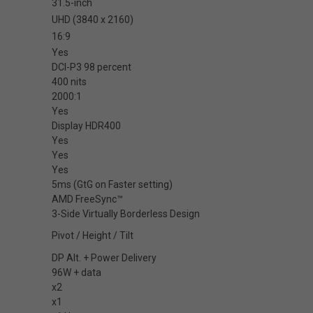
31.5-inch
UHD (3840 x 2160)
16:9
Yes
DCI-P3 98 percent
400 nits
2000:1
Yes
Display HDR400
Yes
Yes
Yes
5ms (GtG on Faster setting)
AMD FreeSync™
3-Side Virtually Borderless Design
Pivot / Height / Tilt
DP Alt. + Power Delivery
96W + data
x2
x1