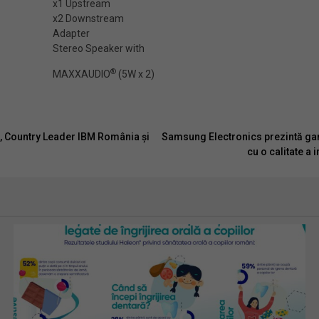
x1 Upstream
x2 Downstream
Adapter
Stereo Speaker with
®
MAXXAUDIO
(5W x 2)
a, Country Leader IBM România și
Samsung Electronics prezintă gam
cu o calitate a