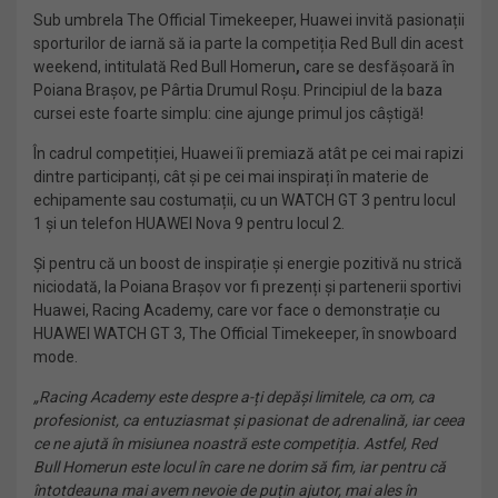
Sub umbrela The Official Timekeeper, Huawei invită pasionații
sporturilor de iarnă să ia parte la competiția Red Bull din acest
weekend, intitulată Red Bull Homerun
,
care se desfășoară în
Poiana Brașov, pe Pârtia Drumul Roșu. Principiul de la baza
cursei este foarte simplu: cine ajunge primul jos câștigă!
În cadrul competiției, Huawei îi premiază atât pe cei mai rapizi
dintre participanți, cât și pe cei mai inspirați în materie de
echipamente sau costumații, cu un WATCH GT 3 pentru locul
1 și un telefon HUAWEI Nova 9 pentru locul 2.
Și pentru că un boost de inspirație și energie pozitivă nu strică
niciodată, la Poiana Brașov vor fi prezenți și partenerii sportivi
Huawei, Racing Academy, care vor face o demonstrație cu
HUAWEI WATCH GT 3, The Official Timekeeper, în snowboard
mode.
„Racing Academy este despre a-ți depăși limitele, ca om, ca
profesionist, ca entuziasmat și pasionat de adrenalină, iar ceea
ce ne ajută în misiunea noastră este competiția. Astfel, Red
Bull Homerun este locul în care ne dorim să fim, iar pentru că
întotdeauna mai avem nevoie de puțin ajutor, mai ales în