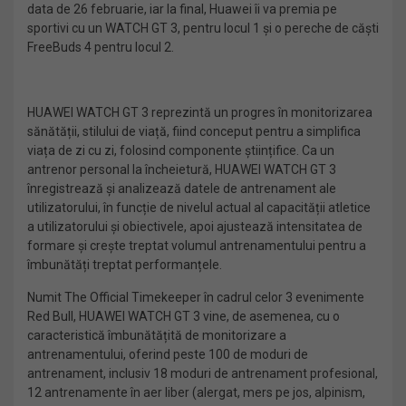
data de 26 februarie, iar la final, Huawei îi va premia pe
sportivi cu un WATCH GT 3, pentru locul 1 și o pereche de căști
FreeBuds 4 pentru locul 2.
HUAWEI WATCH GT 3 reprezintă un progres în monitorizarea
sănătății, stilului de viață, fiind conceput pentru a simplifica
viața de zi cu zi, folosind componente științifice. Ca un
antrenor personal la încheietură, HUAWEI WATCH GT 3
înregistrează și analizează datele de antrenament ale
utilizatorului, în funcție de nivelul actual al capacității atletice
a utilizatorului și obiectivele, apoi ajustează intensitatea de
formare și crește treptat volumul antrenamentului pentru a
îmbunătăți treptat performanțele.
Numit The Official Timekeeper în cadrul celor 3 evenimente
Red Bull, HUAWEI WATCH GT 3 vine, de asemenea, cu o
caracteristică îmbunătățită de monitorizare a
antrenamentului, oferind peste 100 de moduri de
antrenament, inclusiv 18 moduri de antrenament profesional,
12 antrenamente în aer liber (alergat, mers pe jos, alpinism,