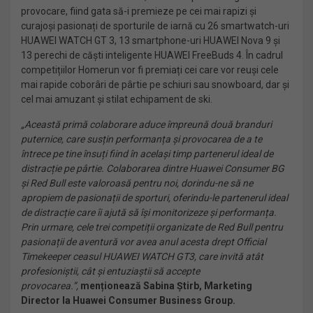
provocare, fiind gata să-i premieze pe cei mai rapizi și
curajoși pasionați de sporturile de iarnă cu 26 smartwatch-uri
HUAWEI WATCH GT 3, 13 smartphone-uri HUAWEI Nova 9 și
13 perechi de căști inteligente HUAWEI FreeBuds 4. În cadrul
competițiilor Homerun vor fi premiați cei care vor reuși cele
mai rapide coborâri de pârtie pe schiuri sau snowboard, dar și
cel mai amuzant și stilat echipament de ski.
„Această primă colaborare aduce împreună două branduri
puternice, care susțin performanța și provocarea de a te
întrece pe tine însuți fiind în același timp partenerul ideal de
distracție pe pârtie. Colaborarea dintre Huawei Consumer BG
și Red Bull este valoroasă pentru noi, dorindu-ne să ne
apropiem de pasionații de sporturi, oferindu-le partenerul ideal
de distracție care îi ajută să își monitorizeze și performanța.
Prin urmare, cele trei competiții organizate de Red Bull pentru
pasionații de aventură vor avea anul acesta drept Official
Timekeeper ceasul HUAWEI WATCH GT3, care invită atât
profesioniștii, cât și entuziaștii să accepte
provocarea.”,
menționează Sabina Știrb, Marketing
Director la Huawei Consumer Business Group.