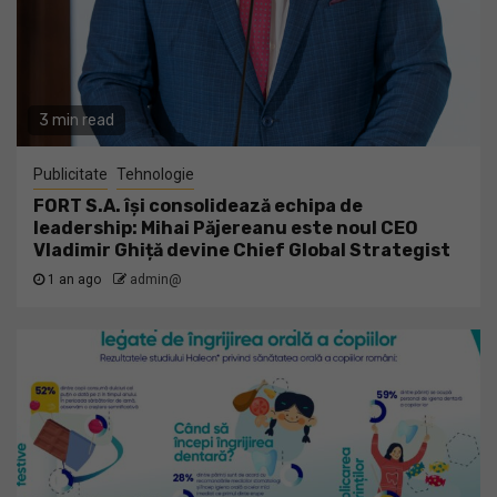
3 min read
Publicitate
Tehnologie
FORT S.A. își consolidează echipa de
leadership: Mihai Păjereanu este noul CEO
Vladimir Ghiță devine Chief Global Strategist
1 an ago
admin@