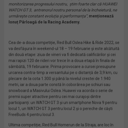
monitorizarea progresului nostru, știm foarte clar că HUAWEI
WATCH GT 3, antrenorul nostru personal de la încheietură, ne
urmărește constant evoluția și performanța”,
menționează
Ionuț Pârloagă de la Racing Academy.
Cea de-a doua competiție, Red Bull Oslea Hike & Ride 2022, se
va desfășura în weekend-ul 18 – 19 februarie și este alcătuită
din două etape: ziua de vineri va fi dedicată calificărilor și cei
mai rapizi 120 de rideri vor trece în a doua etapă în finala de
sâmbătă, 19 februarie. Prima provocare a cursei presupune
urcarea contra-timp a versantului pe o distanță de 3,9 km, cu
plecare de la cota 1.300 și până la nivelul crestei de 1.940
metri, iar a doua parte constă în coborârea pe schiuri sau
snowboard a Masivului Oslea. Huawei va acorda o serie de
premii super atractive pentru cei mai curajoși dintre
participanți: un WATCH GT 3 și un smartphone Nova 9 pentru
locul 1, un WATCH GT 3 pentru locul 2 și o pereche de căști
FreeBuds 4 pentru locul 3.
Ultima competiție, Red Bull Homerun de la Straja, are loc în