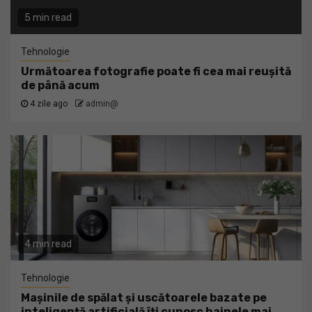
5 min read
Tehnologie
Următoarea fotografie poate fi cea mai reușită
de până acum
4 zile ago
admin@
4 min read
Tehnologie
Mașinile de spălat și uscătoarele bazate pe
inteligență artificială îți cunosc hainele mai