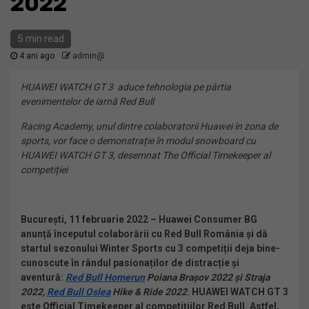
2022
5 min read
4 ani ago
admin@
HUAWEI WATCH GT 3 aduce tehnologia pe pârtia
evenimentelor de iarnă Red Bull
Racing Academy, unul dintre colaboratorii Huawei în zona de
sports, vor face o demonstrație în modul snowboard cu
HUAWEI WATCH GT 3, desemnat The Official Timekeeper al
competiției
București, 11 februarie 2022 – Huawei Consumer BG
anunță începutul colaborării cu Red Bull România și dă
startul sezonului Winter Sports cu 3 competiții deja bine-
cunoscute în rândul pasionaților de distracție și
aventură:
Red Bull Homerun
Poiana Brașov
2022 și Straja
2022,
Red Bull Oslea
Hike & Ride 2022
. HUAWEI WATCH GT 3
este Official Timekeeper al competițiilor Red Bull. Astfel,