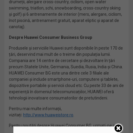
drumeții, alergare cross-country, ciclism, open water
swimming, triatlon, schi, snowboarding, cross-country skiing
și golf) și 6 antrenamente de interior (mers, alergare, ciclism,
înot piscină, antrenament gratuit, aparat eliptic și aparat de
canotaj).
Despre Huawei Consumer Business Group
Produsele și serviciile Huawei sunt disponibile în peste 170 de
țări, deservind mai mult de o treime din populația lumii.
Compania are 14 centre de cercetare și dezvoltare în țări
precum Statele Unite, Germania, Suedia, Rusia, India și China.
HUAWEI Consumer BG este una dintre cele 3 filiale ale
companiei și include smartphone-uri, computere și tablete,
dispozitive portabile și servicii cloud etc. Cu peste 33 de ani de
experiență în domeniul telecomunicațiilor, HUAWEI oferă
tehnologii inovatoare consumatorilor de pretutindeni.
Pentru mai multe informații,
vizitați:
http://www.huaweistore.ro
.
Pentru noutăți despre Huawei Consumer BG, urmați-ne pe: