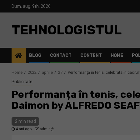
Skip
Dum. aug. 9th, 2026
to
content
TEHNOLOGISTUL
BLOG
CONTACT
CONTENT
HOME
POL
Home
2022
aprilie
27
Performanța în tenis, celebrată în cadr
Publicitate
Performanța în tenis, cele
Daimon by ALFREDO SEA
2 min read
4 ani ago
admin@