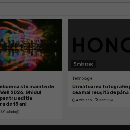
5 min read
Tehnologie
ebuie sa stii inainte de
Următoarea fotografie p
ell 2026. Ghidul
cea mai reușită de pân
pentru editia
4 zile ago
admin@
ra de 15 ani
admin@