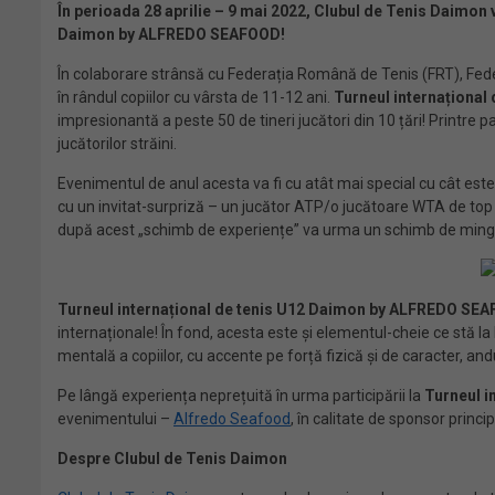
În perioada 28 aprilie – 9 mai 2022, Clubul de Tenis Daimon v
Daimon by ALFREDO SEAFOOD!
În colaborare strânsă cu Federația Română de Tenis (FRT), Fede
în rândul copiilor cu vârsta de 11-12 ani.
Turneul internaționa
impresionantă a peste 50 de tineri jucători din 10 țări! Printre p
jucătorilor străini.
Evenimentul de anul acesta va fi cu atât mai special cu cât este 
cu un invitat-surpriză – un jucător ATP/o jucătoare WTA de top v
după acest „schimb de experiențe” va urma un schimb de mingi d
Turneul internațional de tenis U12 Daimon by ALFREDO SE
internaționale! În fond, acesta este și elementul-cheie ce stă la
mentală a copiilor, cu accente pe forță fizică și de caracter, and
Pe lângă experiența neprețuită în urma participării la
Turneul 
evenimentului –
Alfredo Seafood
, în calitate de sponsor princip
Despre Clubul de Tenis Daimon