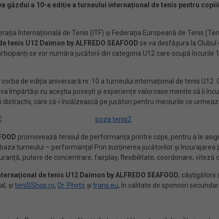
a găzdui a 10-a ediție a turneului internațional de tenis pentru copii
rația Internațională de Tenis (ITF) și Federația Europeană de Tenis (T
l de tenis U12 Daimon by ALFREDO SEAFOOD
se va desfășura la Clubul 
articipanți se vor număra jucătorii din categoria U12 care ocupă locurile 1
vorba de ediția aniversară nr. 10 a turneului internațional de tenis U12. C
a împărtăși cu aceștia povești și experiențe valoroase menite să îi încu
istractiv, care să-i încălzească pe jucători pentru meciurile ce urmeaz
AFOOD
promovează tenisul de performanță printre copii, pentru a le asig
 baza turneului – performanța! Prin susținerea jucătorilor și încurajarea 
uranță, putere de concentrare, fairplay, flexibilitate, coordonare, viteză 
internațional de tenis U12 Daimon by ALFREDO SEAFOOD
, câștigători
al, și
teniSShop.ro
,
Dr. Phyto
și
trans.eu
, în calitate de sponsori secundari