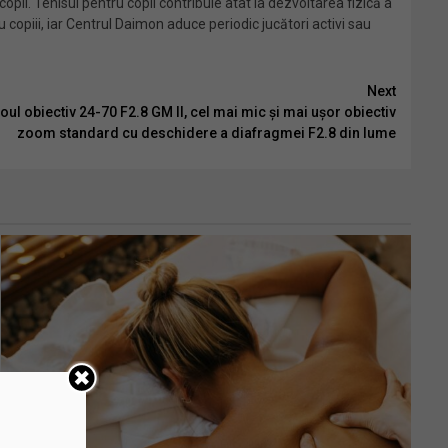
opii. Tenisul pentru copii contribuie atât la dezvoltarea fizică a
 copiii, iar Centrul Daimon aduce periodic jucători activi sau
Next
ul obiectiv 24-70 F2.8 GM II, cel mai mic și mai ușor obiectiv
zoom standard cu deschidere a diafragmei F2.8 din lume