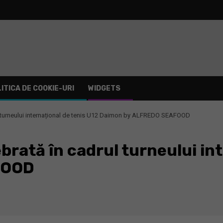
ITICA DE COOKIE-URI
WIDGETS
ul turneului internațional de tenis U12 Daimon by ALFREDO SEAFOOD
brată în cadrul turneului in
FOOD