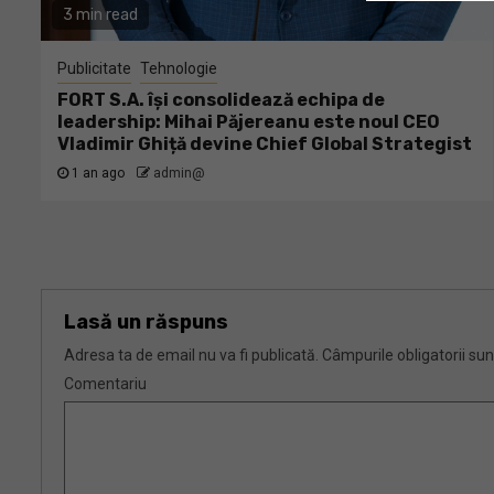
3 min read
Publicitate
Tehnologie
FORT S.A. își consolidează echipa de
leadership: Mihai Păjereanu este noul CEO
Vladimir Ghiță devine Chief Global Strategist
1 an ago
admin@
Lasă un răspuns
Adresa ta de email nu va fi publicată.
Câmpurile obligatorii su
Comentariu