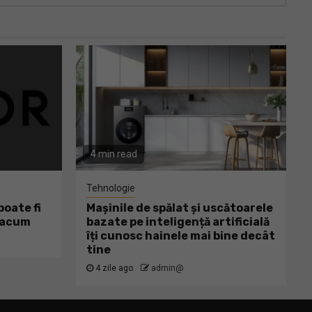
4 min read
Tehnologie
oate fi
Mașinile de spălat și uscătoarele
ă acum
bazate pe inteligență artificială
îți cunosc hainele mai bine decât
tine
4 zile ago
admin@