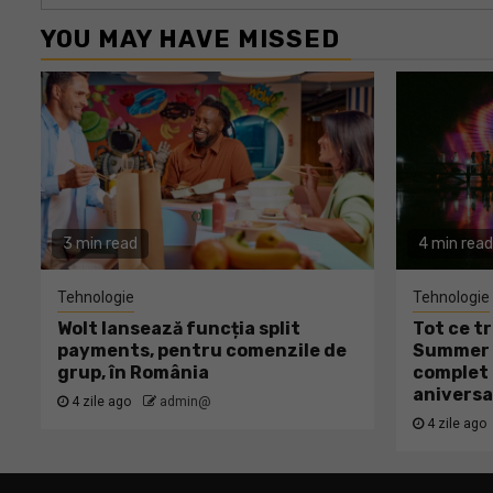
YOU MAY HAVE MISSED
3 min read
4 min read
Tehnologie
Tehnologie
Wolt lansează funcția split
Tot ce tr
payments, pentru comenzile de
Summer W
grup, în România
complet 
aniversa
4 zile ago
admin@
4 zile ago