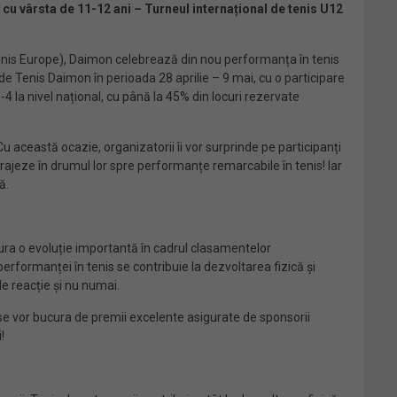
i cu vârsta de 11-12 ani – Turneul internațional de tenis U12
ennis Europe), Daimon celebrează din nou performanța în tenis
de Tenis Daimon în perioada 28 aprilie – 9 mai, cu o participare
-4 la nivel național, cu până la 45% din locuri rezervate
u această ocazie, organizatorii îi vor surprinde pe participanți
rajeze în drumul lor spre performanțe remarcabile în tenis! Iar
ă.
ura o evoluție importantă în cadrul clasamentelor
performanței în tenis se contribuie la dezvoltarea fizică și
de reacție și nu numai.
i se vor bucura de premii excelente asigurate de sponsorii
!