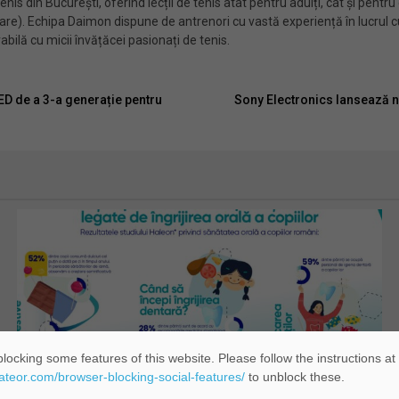
s din București, oferind lecții de tenis atât pentru adulți, cât și pentru c
rare). Echipa Daimon dispune de antrenori cu vastă experiență în lucrul cu
bilă cu micii învățăcei pasionați de tenis.
ED de a 3-a generație pentru
Sony Electronics lansează no
locking some features of this website. Please follow the instructions at
eateor.com/browser-blocking-social-features/
to unblock these.