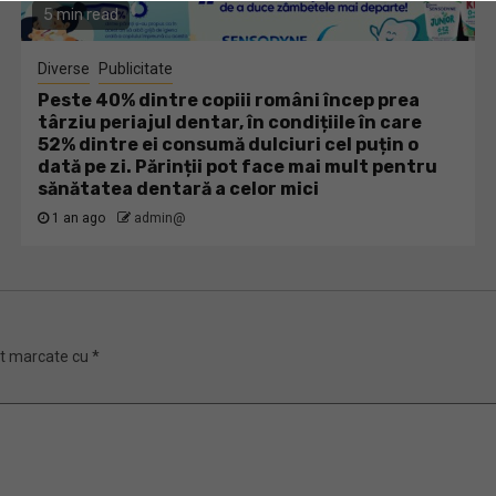
5 min read
Diverse
Publicitate
Peste 40% dintre copiii români încep prea
târziu periajul dentar, în condițiile în care
52% dintre ei consumă dulciuri cel puțin o
dată pe zi. Părinții pot face mai mult pentru
sănătatea dentară a celor mici
1 an ago
admin@
nt marcate cu
*