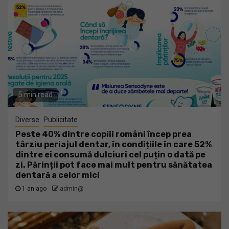
5 min read
Diverse
Publicitate
Peste 40% dintre copiii români încep prea
târziu periajul dentar, în condițiile în care 52%
dintre ei consumă dulciuri cel puțin o dată pe
zi. Părinții pot face mai mult pentru sănătatea
dentară a celor mici
1 an ago
admin@