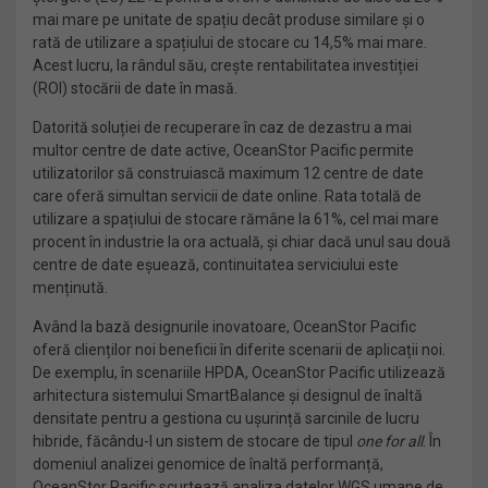
mai mare pe unitate de spațiu decât produse similare și o
rată de utilizare a spațiului de stocare cu 14,5% mai mare.
Acest lucru, la rândul său, crește rentabilitatea investiției
(ROI) stocării de date în masă.
Datorită soluției de recuperare în caz de dezastru a mai
multor centre de date active, OceanStor Pacific permite
utilizatorilor să construiască maximum 12 centre de date
care oferă simultan servicii de date online. Rata totală de
utilizare a spațiului de stocare rămâne la 61%, cel mai mare
procent în industrie la ora actuală, și chiar dacă unul sau două
centre de date eșuează, continuitatea serviciului este
menținută.
Având la bază designurile inovatoare, OceanStor Pacific
oferă clienților noi beneficii în diferite scenarii de aplicații noi.
De exemplu, în scenariile HPDA, OceanStor Pacific utilizează
arhitectura sistemului SmartBalance și designul de înaltă
densitate pentru a gestiona cu ușurință sarcinile de lucru
hibride, făcându-l un sistem de stocare de tipul
one for all
. În
domeniul analizei genomice de înaltă performanță,
OceanStor Pacific scurtează analiza datelor WGS umane de