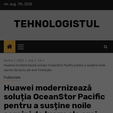
Skip
vin. aug. 7th, 2026
to
content
TEHNOLOGISTUL
Primary
Menu
Home
2022
mai
24
Huawei modernizează soluția OceanStor Pacific pentru a susține noile
sarcini de lucru ale erei Yottabyte
Publicitate
Huawei modernizează
soluția OceanStor Pacific
pentru a susține noile