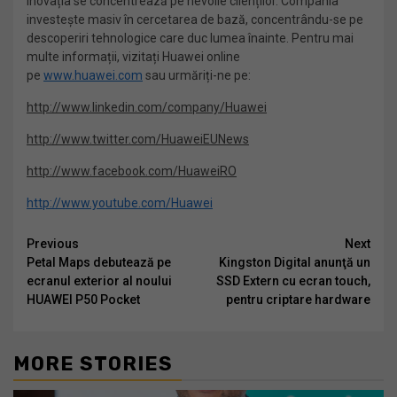
inovația se concentrează pe nevoile clienților. Compania
investește masiv în cercetarea de bază, concentrându-se pe
descoperiri tehnologice care duc lumea înainte. Pentru mai
multe informații, vizitați Huawei online
pe
www.huawei.com
sau urmăriți-ne pe:
http://www.linkedin.com/company/Huawei
http://www.twitter.com/HuaweiEUNews
http://www.facebook.com/HuaweiRO
http://www.youtube.com/Huawei
Continue
Previous
Next
Petal Maps debutează pe
Kingston Digital anunţă un
Reading
ecranul exterior al noului
SSD Extern cu ecran touch,
HUAWEI P50 Pocket
pentru criptare hardware
MORE STORIES