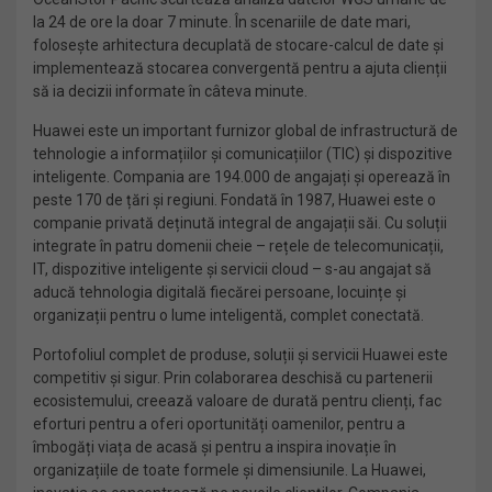
la 24 de ore la doar 7 minute. În scenariile de date mari,
folosește arhitectura decuplată de stocare-calcul de date și
implementează stocarea convergentă pentru a ajuta clienții
să ia decizii informate în câteva minute.
Huawei este un important furnizor global de infrastructură de
tehnologie a informațiilor și comunicațiilor (TIC) și dispozitive
inteligente. Compania are 194.000 de angajați și operează în
peste 170 de țări și regiuni. Fondată în 1987, Huawei este o
companie privată deținută integral de angajații săi. Cu soluții
integrate în patru domenii cheie – rețele de telecomunicații,
IT, dispozitive inteligente și servicii cloud – s-au angajat să
aducă tehnologia digitală fiecărei persoane, locuințe și
organizații pentru o lume inteligentă, complet conectată.
Portofoliul complet de produse, soluții și servicii Huawei este
competitiv și sigur. Prin colaborarea deschisă cu partenerii
ecosistemului, creează valoare de durată pentru clienți, fac
eforturi pentru a oferi oportunități oamenilor, pentru a
îmbogăți viața de acasă și pentru a inspira inovație în
organizațiile de toate formele și dimensiunile. La Huawei,