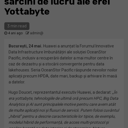
sarcini de lucru ale erei
Yottabyte
3 min read
4 ani ago
admin@
Bucure
ști, 24 mai.
Huawei a anunțat la Forumul Innovative
Data Infrastructure îmbunătățiri ale soluției OceanStor
Pacific, inclusiv a recuperării datelor a mai multor centre în
caz de dezastru și a stocării convergente pentru data
lakehouses. Seria OceanStor Pacific răspunde nevoilor noilor
aplicații precum HPDA, date mari, backup și arhivare în masă
a datelor.
Hugo Doucet, reprezentantul executiv Huawei, a declarat: „
În
era yottabyte, tehnologiile de ultimă oră precum HPC, Big Data
Analytics și AI sunt principalele motive pentru care avem atât
de multe aplicații noi și fluxuri de servicii. Putem folosi cuvântul
„hibrid” pentru a descrie caracteristicile lor tipice, de exemplu,
modelul hibrid de performanță, de acces multi-protocol și