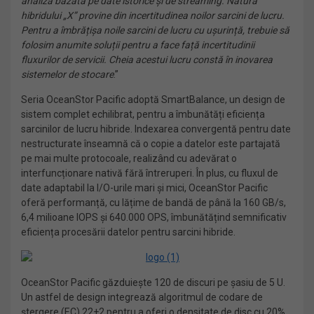
analiza bazată pe date istorice și de streaming. Natura
hibridului „X” provine din incertitudinea noilor sarcini de lucru.
Pentru a îmbrățișa noile sarcini de lucru cu ușurință, trebuie să
folosim anumite soluții pentru a face față incertitudinii
fluxurilor de servicii. Cheia acestui lucru constă în inovarea
sistemelor de stocare
.”
Seria OceanStor Pacific adoptă SmartBalance, un design de
sistem complet echilibrat, pentru a îmbunătăți eficiența
sarcinilor de lucru hibride. Indexarea convergentă pentru date
nestructurate înseamnă că o copie a datelor este partajată
pe mai multe protocoale, realizând cu adevărat o
interfuncționare nativă fără întreruperi. În plus, cu fluxul de
date adaptabil la I/O-urile mari și mici, OceanStor Pacific
oferă performanță, cu lățime de bandă de până la 160 GB/s,
6,4 milioane IOPS și 640.000 OPS, îmbunătățind semnificativ
eficiența procesării datelor pentru sarcini hibride.
OceanStor Pacific găzduiește 120 de discuri pe șasiu de 5 U.
Un astfel de design integrează algoritmul de codare de
ștergere (EC) 22+2 pentru a oferi o densitate de disc cu 20%