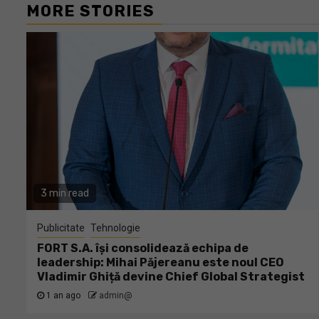
MORE STORIES
3 min read
Publicitate
Tehnologie
FORT S.A. își consolidează echipa de
leadership: Mihai Păjereanu este noul CEO
Vladimir Ghiță devine Chief Global Strategist
1 an ago
admin@