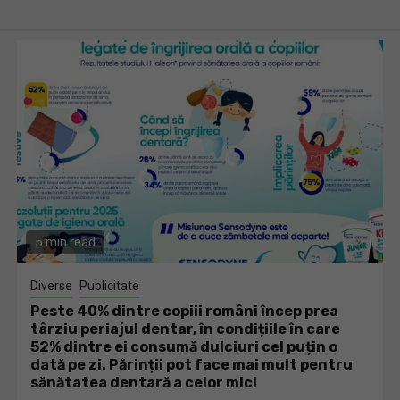
5 min read
Diverse
Publicitate
Peste 40% dintre copiii români încep prea
târziu periajul dentar, în condițiile în care
52% dintre ei consumă dulciuri cel puțin o
dată pe zi. Părinții pot face mai mult pentru
sănătatea dentară a celor mici