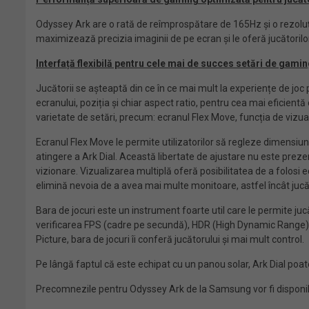
Odyssey Ark are o rată de reîmprospătare de 165Hz și o rezolu
maximizează precizia imaginii de pe ecran și le oferă jucătorilo
Interfață flexibilă pentru cele mai de succes setări de gami
Jucătorii se așteaptă din ce în ce mai mult la experiențe de joc
ecranului, poziția și chiar aspect ratio, pentru cea mai eficientă
varietate de setări, precum: ecranul Flex Move, funcția de vizuali
Ecranul Flex Move le permite utilizatorilor să regleze dimensiunea
atingere a Ark Dial. Această libertate de ajustare nu este prezent
vizionare. Vizualizarea multiplă oferă posibilitatea de a folosi 
elimină nevoia de a avea mai multe monitoare, astfel încât juc
Bara de jocuri este un instrument foarte util care le permite juc
verificarea FPS (cadre pe secundă), HDR (High Dynamic Range) ș
Picture, bara de jocuri îi conferă jucătorului și mai mult control.
Pe lângă faptul că este echipat cu un panou solar, Ark Dial poat
Precomnezile pentru Odyssey Ark de la Samsung vor fi disponi