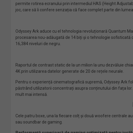
permite rotirea ecranului prin intermediul HAS (Height Adjustable S
joc, care să îi confere senzația că face complet parte din lumea
Odyssey Ark aduce cu el tehnologia revoluționară Quantum Matrix
procesarea nou-adăugată de 14 biți și o tehnologie sofisticată d
16,384 niveluri de negru.
Raportul de contrast static de la un milion la unu dezvăluie chiar
4K prin utilizarea datelor generate de 20 de rețele neurale.
Pentru o experiență cinematografică supremă, Odyssey Ark folo
păstrând utilizatorii concentrați asupra conținutului din fața 
mult mai intensă.
Cele patru boxe, una la fiecare colț și două woofere centrale au
sau soundbar de gaming.
Performanță superioară de gaming optimizată pentru jucăt