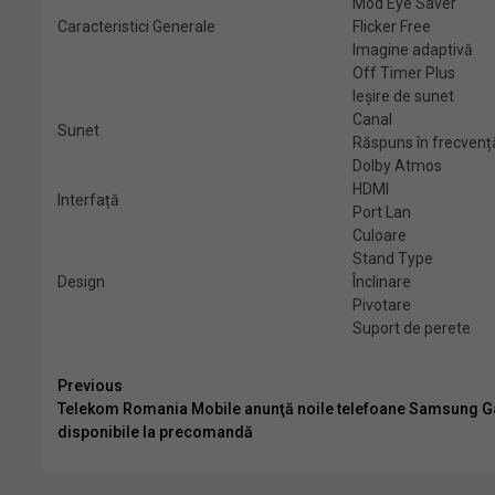
Mod Eye Saver
Caracteristici Generale
Flicker Free
Imagine adaptivă
Off Timer Plus
Ieșire de sunet
Canal
Sunet
Răspuns în frecvenț
Dolby Atmos
HDMI
Interfață
Port Lan
Culoare
Stand Type
Design
Înclinare
Pivotare
Suport de perete
Continue
Previous
Telekom Romania Mobile anunţă noile telefoane Samsung Gala
Reading
disponibile la precomandă