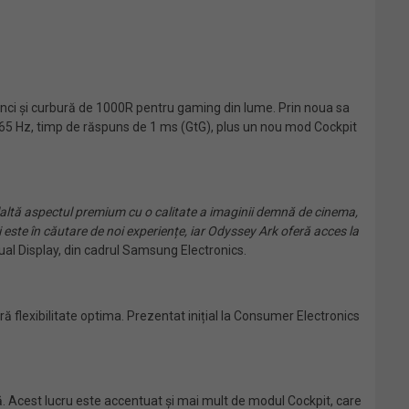
inci și curbură de 1000R pentru gaming din lume. Prin noua sa
165 Hz, timp de răspuns de 1 ms (GtG), plus un nou mod Cockpit
laltă aspectul premium cu o calitate a imaginii demnă de cinema,
i este în căutare de noi experiențe, iar Odyssey Ark oferă acces la
sual Display, din cadrul Samsung Electronics.
 flexibilitate optima. Prezentat inițial la Consumer Electronics
ă. Acest lucru este accentuat și mai mult de modul Cockpit, care