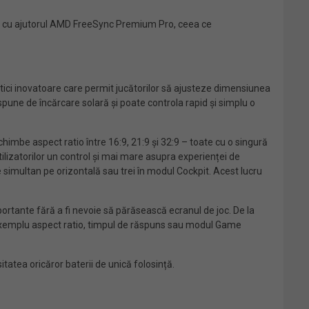
G) cu ajutorul AMD FreeSync Premium Pro, ceea ce
stici inovatoare care permit jucătorilor să ajusteze dimensiunea
ispune de încărcare solară și poate controla rapid și simplu o
chimbe aspect ratio între 16:9, 21:9 și 32:9 – toate cu o singură
utilizatorilor un control și mai mare asupra experienței de
e simultan pe orizontală sau trei în modul Cockpit. Acest lucru
mportante fără a fi nevoie să părăsească ecranul de joc. De la
e exemplu aspect ratio, timpul de răspuns sau modul Game
tatea oricăror baterii de unică folosință.