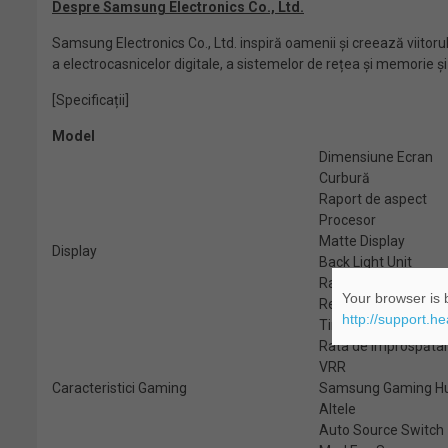
Despre Samsung Electronics Co., Ltd.
Samsung Electronics Co., Ltd. inspiră oamenii și creează viitorul
a electrocasnicelor digitale, a sistemelor de rețea și memorie 
[Specificații]
Model
Dimensiune Ecran
Curbură
Raport de aspect
Procesor
Matte Display
Display
Back Light Unit
Raport de contrast s
Your browser is b
Rezoluție
http://support.h
Timp de răspuns
Rata de împrospăta
VRR
Caracteristici Gaming
Samsung Gaming H
Altele
Auto Source Switch