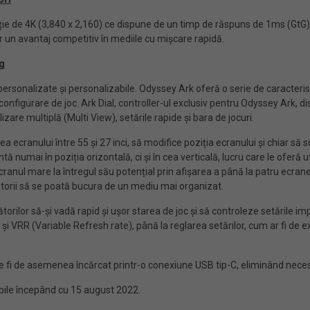
ție de 4K (3,840 x 2,160) ce dispune de un timp de răspuns de 1ms (Gt
r un avantaj competitiv în mediile cu mișcare rapidă.
ng
 personalizate și personalizabile. Odyssey Ark oferă o serie de caracteri
 configurare de joc. Ark Dial, controller-ul exclusiv pentru Odyssey Ark, d
zare multiplă (Multi View), setările rapide și bara de jocuri.
 ecranului între 55 și 27 inci, să modifice poziția ecranului și chiar să s
ă numai în poziția orizontală, ci și în cea verticală, lucru care le oferă 
ecranul mare la întregul său potențial prin afișarea a până la patru ecran
ătorii să se poată bucura de un mediu mai organizat.
ătorilor să-și vadă rapid și ușor starea de joc și să controleze setările i
i VRR (Variable Refresh rate), până la reglarea setărilor, cum ar fi d
e fi de asemenea încărcat printr-o conexiune USB tip-C, eliminând necesi
bile începând cu 15 august 2022.