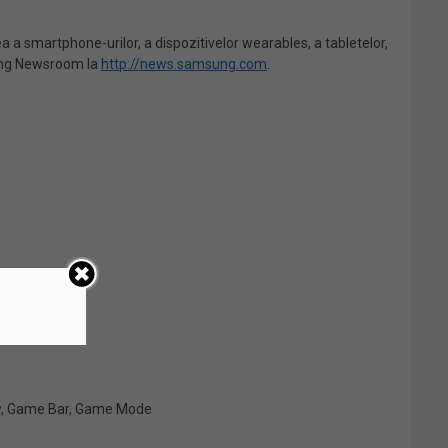
a a smartphone-urilor, a dispozitivelor wearables, a tabletelor,
msung Newsroom la
http://news.samsung.com
.
iew, Game Bar, Game Mode