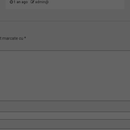
1 an ago
admin@
nt marcate cu
*