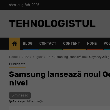
Skip
sâm. aug. 8th, 2026
to
content
TEHNOLOGISTUL
BLOG
CONTACT
CONTENT
HOME
POL
Home
2022
august
16
Samsung lansează noul Odyssey Ark și 
Publicitate
Samsung lansează noul Od
nivel
5 min read
4 ani ago
admin@