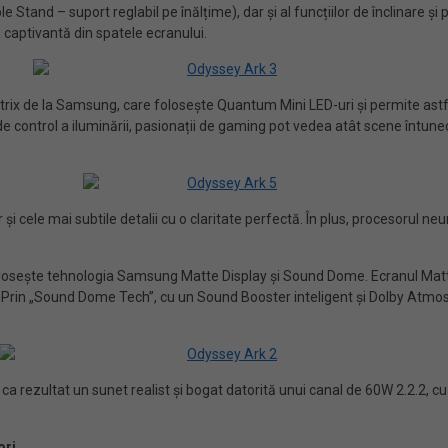
tand – suport reglabil pe înălțime), dar și al funcțiilor de înclinare și pi
 captivantă din spatele ecranului.
 de la Samsung, care folosește Quantum Mini LED-uri și permite astfel un
e control a iluminării, pasionații de gaming pot vedea atât scene întuneca
 și cele mai subtile detalii cu o claritate perfectă. În plus, procesorul n
sește tehnologia Samsung Matte Display și Sound Dome. Ecranul Matte o
lor. Prin „Sound Dome Tech”, cu un Sound Booster inteligent și Dolby Atm
 ca rezultat un sunet realist și bogat datorită unui canal de 60W 2.2.2, 
ori