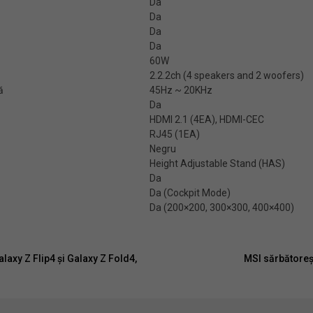
Da
Da
Da
Da
60W
2.2.2ch (4 speakers and 2 woofers)
ă
45Hz ~ 20KHz
Da
HDMI 2.1 (4EA), HDMI-CEC
RJ45 (1EA)
Negru
Height Adjustable Stand (HAS)
Da
Da (Cockpit Mode)
Da (200×200, 300×300, 400×400)
xy Z Flip4 și Galaxy Z Fold4,
MSI sărbătoreș