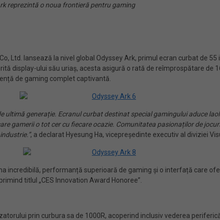
Ark reprezintă o noua frontieră pentru gaming
, Ltd. lansează la nivel global Odyssey Ark, primul ecran curbat de 55 
ită display-ului său uriaș, acesta asigură o rată de reîmprospătare de 
eriență de gaming complet captivantă.
e ultimă generație. Ecranul curbat destinat special gamingului aduce lao
 care gamerii o tot cer cu fiecare ocazie. Comunitatea pasionaților de jocur
industrie.”
, a declarat Hyesung Ha, vicepreședinte executiv al diviziei Vi
a incredibilă, performanță superioară de gaming și o interfață care oferă
primind titlul „CES Innovation Award Honoree”.
izatorului prin curbura sa de 1000R, acoperind inclusiv vederea periferic