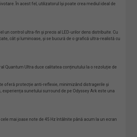
votare. În acest fel, utilizatorul își poate crea mediul ideal de
 control ultra-fin și precis al LED-urilor dens distribuite. Cu
te, cât și luminoase, și se bucură de o grafică ultra-realistă cu
eural Quantum Ultra duce calitatea conținutului la o rezoluție de
feră protecție anti-reflexie, minimizând distragerile și
os, experiența sunetului surround de pe Odyssey Ark este una
cu cele mai joase note de 45 Hz întâlnite până acum la un ecran