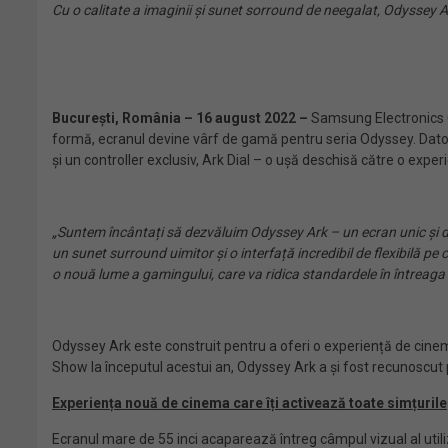
Cu o calitate a imaginii și sunet sorround de neegalat, Odyssey 
București, România – 16 august 2022 –
Samsung Electronics Co
formă, ecranul devine vârf de gamă pentru seria Odyssey. Dator
și un controller exclusiv, Ark Dial – o ușă deschisă către o exp
„Suntem încântați să dezvăluim Odyssey Ark – un ecran unic și d
un sunet surround uimitor și o interfață incredibil de flexibilă pe
o nouă lume a gamingului, care va ridica standardele în întreaga 
Odyssey Ark este construit pentru a oferi o experiență de cinem
Show la începutul acestui an, Odyssey Ark a și fost recunoscut 
Experiența nouă de cinema care îți activează toate simțurile
Ecranul mare de 55 inci acaparează întreg câmpul vizual al util