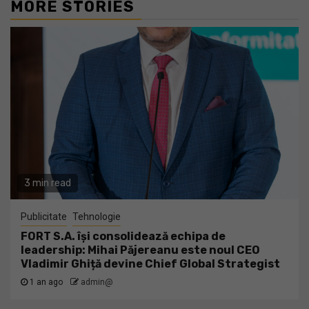
MORE STORIES
3 min read
Publicitate
Tehnologie
FORT S.A. își consolidează echipa de
leadership: Mihai Păjereanu este noul CEO
Vladimir Ghiță devine Chief Global Strategist
1 an ago
admin@