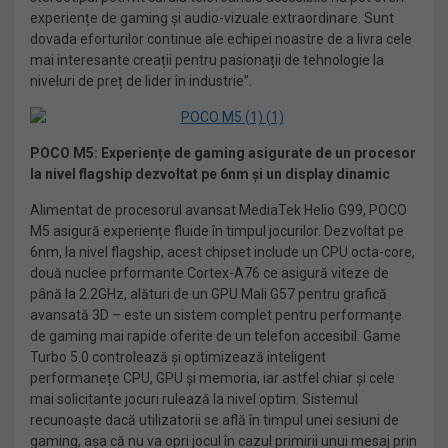
experiențe de gaming și audio-vizuale extraordinare. Sunt
dovada eforturilor continue ale echipei noastre de a livra cele
mai interesante creații pentru pasionații de tehnologie la
niveluri de preț de lider în industrie”.
POCO M5: Experiențe de gaming asigurate de un procesor
la nivel flagship dezvoltat pe 6nm și un display dinamic
Alimentat de procesorul avansat MediaTek Helio G99, POCO
M5 asigură experiențe fluide în timpul jocurilor. Dezvoltat pe
6nm, la nivel flagship, acest chipset include un CPU octa-core,
două nuclee prformante Cortex-A76 ce asigură viteze de
până la 2.2GHz, alături de un GPU Mali G57 pentru grafică
avansată 3D – este un sistem complet pentru performanțe
de gaming mai rapide oferite de un telefon accesibil. Game
Turbo 5.0 controlează și optimizează inteligent
performanețe CPU, GPU și memoria, iar astfel chiar și cele
mai solicitante jocuri rulează la nivel optim. Sistemul
recunoaște dacă utilizatorii se află în timpul unei sesiuni de
gaming, așa că nu va opri jocul în cazul primirii unui mesaj prin