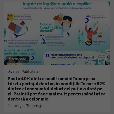
5 min read
Diverse
Publicitate
Peste 40% dintre copiii români încep prea
târziu periajul dentar, în condițiile în care 52%
dintre ei consumă dulciuri cel puțin o dată pe
zi. Părinții pot face mai mult pentru sănătatea
dentară a celor mici
1 an ago
admin@