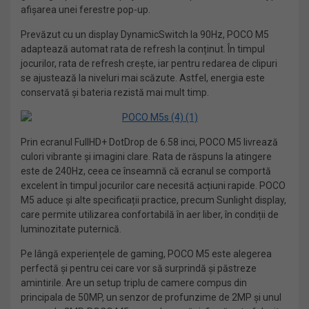
afișarea unei ferestre pop-up.
Prevăzut cu un display DynamicSwitch la 90Hz, POCO M5
adaptează automat rata de refresh la conținut. În timpul
jocurilor, rata de refresh crește, iar pentru redarea de clipuri
se ajustează la niveluri mai scăzute. Astfel, energia este
conservată și bateria rezistă mai mult timp.
Prin ecranul FullHD+ DotDrop de 6.58 inci, POCO M5 livrează
culori vibrante și imagini clare. Rata de răspuns la atingere
este de 240Hz, ceea ce înseamnă că ecranul se comportă
excelent în timpul jocurilor care necesită acțiuni rapide. POCO
M5 aduce și alte specificații practice, precum Sunlight display,
care permite utilizarea confortabilă în aer liber, în condiții de
luminozitate puternică.
Pe lângă experiențele de gaming, POCO M5 este alegerea
perfectă și pentru cei care vor să surprindă și păstreze
amintirile. Are un setup triplu de camere compus din
principala de 50MP, un senzor de profunzime de 2MP și unul