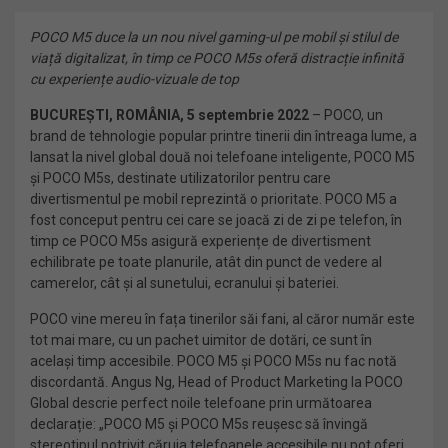
POCO M5 duce la un nou nivel gaming-ul pe mobil și stilul de
viață digitalizat, în timp ce POCO M5s oferă distrac
ție infinită
cu
experiențe audio-vizuale de top
BUCUREȘTI, ROMÂNIA, 5 septembrie 2022
– POCO, un
brand de tehnologie popular printre tinerii din întreaga lume, a
lansat la nivel global două noi telefoane inteligente, POCO M5
și POCO M5s, destinate utilizatorilor pentru care
divertismentul pe mobil reprezintă o prioritate. POCO M5 a
fost conceput pentru cei care se joacă zi de zi pe telefon, în
timp ce POCO M5s asigură experiențe de divertisment
echilibrate pe toate planurile, atât din punct de vedere al
camerelor, cât și al sunetului, ecranului și bateriei.
POCO vine mereu în fața tinerilor săi fani, al căror număr este
tot mai mare, cu un pachet uimitor de dotări, ce sunt în
același timp accesibile. POCO M5 și POCO M5s nu fac notă
discordantă. Angus Ng, Head of Product Marketing la POCO
Global descrie perfect noile telefoane prin următoarea
declarație: „POCO M5 și POCO M5s reușesc să învingă
stereotipul potrivit căruia telefoanele accesibile nu pot oferi