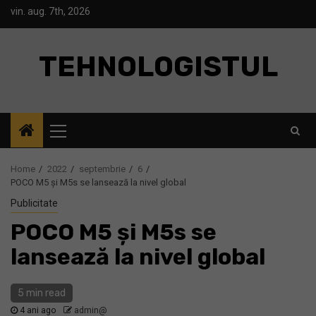
Skip
vin. aug. 7th, 2026
to
content
TEHNOLOGISTUL
Primary
Menu
Home
2022
septembrie
6
POCO M5 și M5s se lansează la nivel global
Publicitate
POCO M5 și M5s se
lansează la nivel global
5 min read
4 ani ago
admin@