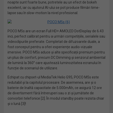
noapte sunt foarte bune, potretele au un efect de bokeh
excelent, iar cu ajutorul AI-ului se pot produce filmări time-
lapse sau în slow-motion la nivel profesional.
POCO M5s are un ecran Full HD+ AMOLED DotDisplay de 6.43
inci, perfect calibrat pentru a urmări competițiile, serialele sau
videoclipurile preferate. Completat de difuzoarele duale, a
fost conceput pentru a oferi experiențe audio-vizuale
imersive. POCO M5s aduce și alte specificații premium pentru
un plus de confort, precum DC Dimming și senzorul ambiental
de lumină la 360° care ajustează luminozitatea ecranului în
funcție de scenariul de utilizare.
Echipat cu chipset-ul MediaTek Helio G95, POCO M5s este
redutabil și la capitolul procesare. De asemenea, are și o
baterie de înaltă capacitate de 5.000mAh, ce asigură 12 ore
de divertisment fără întreruperi sau o zi și jumătate de
convorbiri telefonice [2]. În modul standby poate rezista chiar
și o lună [3]!