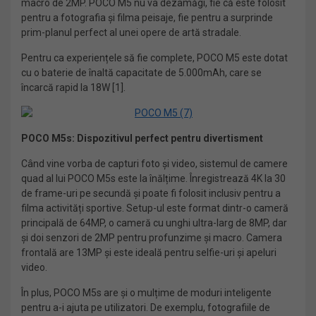
macro de 2MP. POCO M5 nu va dezamăgi, fie că este folosit
pentru a fotografia și filma peisaje, fie pentru a surprinde
prim-planul perfect al unei opere de artă stradale.
Pentru ca experiențele să fie complete, POCO M5 este dotat
cu o baterie de înaltă capacitate de 5.000mAh, care se
încarcă rapid la 18W [1].
POCO M5s: Dispozitivul perfect pentru divertisment
Când vine vorba de capturi foto și video, sistemul de camere
quad al lui POCO M5s este la înălțime. Înregistrează 4K la 30
de frame-uri pe secundă și poate fi folosit inclusiv pentru a
filma activități sportive. Setup-ul este format dintr-o cameră
principală de 64MP, o cameră cu unghi ultra-larg de 8MP, dar
și doi senzori de 2MP pentru profunzime și macro. Camera
frontală are 13MP și este ideală pentru selfie-uri și apeluri
video.
În plus, POCO M5s are și o mulțime de moduri inteligente
pentru a-i ajuta pe utilizatori. De exemplu, fotografiile de