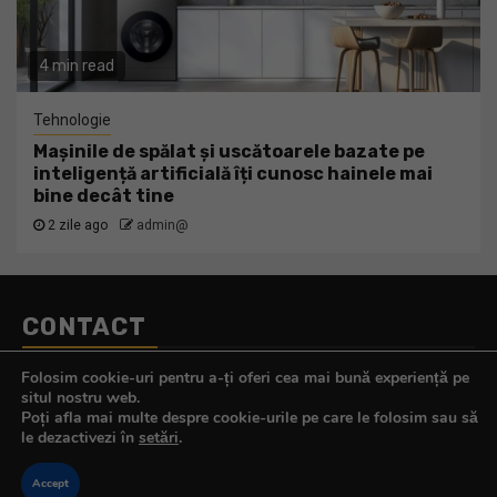
4 min read
Tehnologie
Mașinile de spălat și uscătoarele bazate pe
inteligență artificială îți cunosc hainele mai
bine decât tine
2 zile ago
admin@
CONTACT
Telefon:
0770.290.165
Folosim cookie-uri pentru a-ți oferi cea mai bună experiență pe
E-mail:
contact@tehnologistul.ro
situl nostru web.
Poți afla mai multe despre cookie-urile pe care le folosim sau să
le dezactivezi în
setări
.
Accept