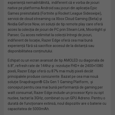
experiență nemaiîntâlnită, indiferent că e vorba de jocuri
native pe platforma Android sau jocuri din aplicația Epic
Games preinstalată (Fortnite și Rocket League Sideswipe),
servicii de cloud streaming ca Xbox Cloud Gaming (Beta) și
Nvidia GeForce Now, ori soluții de tip remote play care oferă
acces la colecția de jocuri de PC prin Steam Link, Moonlight și
Parsec. Cu acces nelimitat la colecții întregi de jocuri,
indiferent de locație, Razer Edge oferă cea mai bună
experiență fără să sacrifice accesul de la distanță sau
disponibilitatea conținutului.
Echipat cu un ecran avansat de tip AMOLED cu diagonala de
6.8”, refresh rate de 144hz și rezoluție FHD+ de 2400×1080
pixeli, Razer Edge oferă cu 87% mai mulți pixeli decât
principalele produse concurente. Bazat pe cea mai nouă
soluție Snapdragon® G3x Gen 1 Gaming Platform, și
conceput pentru cea mai bună performanță de gaming per
watt consumat, Razer Edge include un procesor Kyro cu opt
nuclee, tactat la 3GHz, combinat cu un GPU Adreno. Pentru o
durată de funcționare extinsă, noul dispozitiv are o baterie cu
capacitatea de 5000mAh.