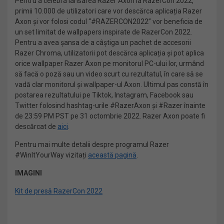
Pentru a celebra lansarea Razer Axon la RazerCon 2022,
primii 10.000 de utilizatori care vor descărca aplicația Razer
Axon și vor folosi codul “#RAZERCON2022” vor beneficia de
un set limitat de wallpapers inspirate de RazerCon 2022.
Pentru a avea șansa de a câștiga un pachet de accesorii
Razer Chroma, utilizatorii pot descărca aplicația și pot aplica
orice wallpaper Razer Axon pe monitorul PC-ului lor, urmând
să facă o poză sau un video scurt cu rezultatul, în care să se
vadă clar monitorul și wallpaper-ul Axon. Ultimul pas constă în
postarea rezultatului pe Tiktok, Instagram, Facebook sau
Twitter folosind hashtag-urile #RazerAxon și #Razer înainte
de 23:59 PM PST pe 31 octombrie 2022. Razer Axon poate fi
descărcat de
aici
.
Pentru mai multe detalii despre programul Razer
#WinItYourWay vizitați
această pagină
.
IMAGINI
Kit de presă RazerCon 2022