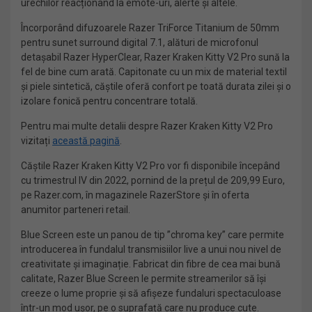
urechilor reacționând la emote-uri, alerte și altele.
Încorporând difuzoarele Razer TriForce Titanium de 50mm
pentru sunet surround digital 7.1, alături de microfonul
detașabil Razer HyperClear, Razer Kraken Kitty V2 Pro sună la
fel de bine cum arată. Capitonate cu un mix de material textil
și piele sintetică, căștile oferă confort pe toată durata zilei și o
izolare fonică pentru concentrare totală.
Pentru mai multe detalii despre Razer Kraken Kitty V2 Pro
vizitați
această pagină
.
Căștile Razer Kraken Kitty V2 Pro vor fi disponibile începând
cu trimestrul IV din 2022, pornind de la prețul de 209,99 Euro,
pe Razer.com, în magazinele RazerStore și în oferta
anumitor parteneri retail.
Blue Screen este un panou de tip ”chroma key” care permite
introducerea în fundalul transmisiilor live a unui nou nivel de
creativitate și imaginație. Fabricat din fibre de cea mai bună
calitate, Razer Blue Screen le permite streamerilor să își
creeze o lume proprie și să afișeze fundaluri spectaculoase
într-un mod ușor, pe o suprafață care nu produce cute.