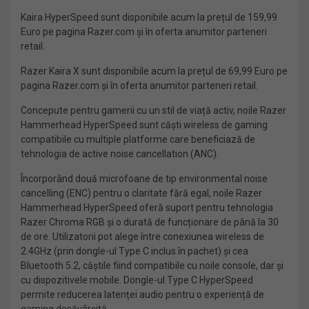
Kaira HyperSpeed sunt disponibile acum la prețul de 159,99
Euro pe pagina Razer.com și în oferta anumitor parteneri
retail.
Razer Kaira X sunt disponibile acum la prețul de 69,99 Euro pe
pagina Razer.com și în oferta anumitor parteneri retail.
Concepute pentru gamerii cu un stil de viață activ, noile Razer
Hammerhead HyperSpeed sunt căști wireless de gaming
compatibile cu multiple platforme care beneficiază de
tehnologia de active noise cancellation (ANC).
Încorporând două microfoane de tip environmental noise
cancelling (ENC) pentru o claritate fără egal, noile Razer
Hammerhead HyperSpeed oferă suport pentru tehnologia
Razer Chroma RGB și o durată de funcționare de până la 30
de ore. Utilizatorii pot alege între conexiunea wireless de
2.4GHz (prin dongle-ul Type C inclus în pachet) și cea
Bluetooth 5.2, căștile fiind compatibile cu noile console, dar și
cu dispozitivele mobile. Dongle-ul Type C HyperSpeed
permite reducerea latenței audio pentru o experiență de