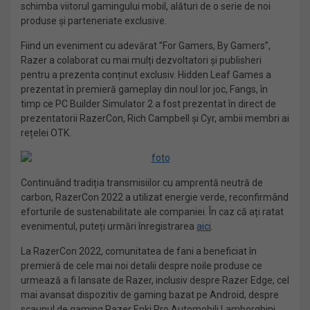
schimba viitorul gamingului mobil, alături de o serie de noi
produse și parteneriate exclusive.
Fiind un eveniment cu adevărat ”For Gamers, By Gamers”,
Razer a colaborat cu mai mulți dezvoltatori și publisheri
pentru a prezenta conținut exclusiv. Hidden Leaf Games a
prezentat în premieră gameplay din noul lor joc, Fangs, în
timp ce PC Builder Simulator 2 a fost prezentat în direct de
prezentatorii RazerCon, Rich Campbell și Cyr, ambii membri ai
rețelei OTK.
Continuând tradiția transmisiilor cu amprentă neutră de
carbon, RazerCon 2022 a utilizat energie verde, reconfirmând
eforturile de sustenabilitate ale companiei. În caz că ați ratat
evenimentul, puteți urmări înregistrarea
aici
.
La RazerCon 2022, comunitatea de fani a beneficiat în
premieră de cele mai noi detalii despre noile produse ce
urmează a fi lansate de Razer, inclusiv despre Razer Edge, cel
mai avansat dispozitiv de gaming bazat pe Android, despre
scaunul de gaming Razer Enki Pro Automobili Lamborghini