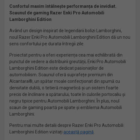
Confortul maxim întâlnește performanța de invidiat.
Scaunul de gaming Razer Enki Pro Automobili
Lamborghini Edition
Având un design inspirat de legendarii bolizi Lamborghini,
noul Razer Enki Pro Automobili Lamborghini Edition dă un nou
sens confortului pe durata întregii zile.
Proiectat pentru a oferi experiența cea mai echilibrată din
punctul de vedere a distribuirii greutății, Enki Pro Automobili
Lamborghini Edition este dedicat pasionaților de
automobilism. Scaunul oferă suprafețe premium din
Alcantara®, un spătar moale confecționat din spumă cu
densitate dublă, o tetieră magnetică și un sistem foarte
precis de înclinare a spătarului, toate în culorile portocaliu și
negru tipice pentru Automobili Lamborghini. În plus, noul
scaun de gaming poartă pe spate și emblema Automobili
Lamborghini.
Pentru mai multe detalii despre Razer Enki Pro Automobili
Lamborghini Edition vizitați
această pagină
.