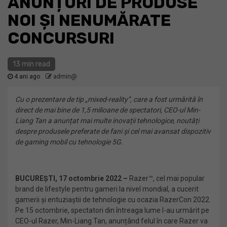
ANUNȚURI DE PRODUSE
NOI ȘI NENUMĂRATE
CONCURSURI
13 min read
4 ani ago
admin@
Cu o prezentare de tip „mixed-reality”, care a fost urmărită în
direct de mai bine de 1,5 milioane de spectatori, CEO-ul Min-
Liang Tan a anunțat mai multe inovații tehnologice, noutăți
despre produsele preferate de fani și cel mai avansat dispozitiv
de gaming mobil cu tehnologie 5G.
BUCUREȘTI, 17 octombrie 2022 –
Razer™, cel mai popular
brand de lifestyle pentru gameri la nivel mondial, a cucerit
gamerii și entuziaștii de tehnologie cu ocazia RazerCon 2022.
Pe 15 octombrie, spectatori din întreaga lume l-au urmărit pe
CEO-ul Razer, Min-Liang Tan, anunțând felul în care Razer va