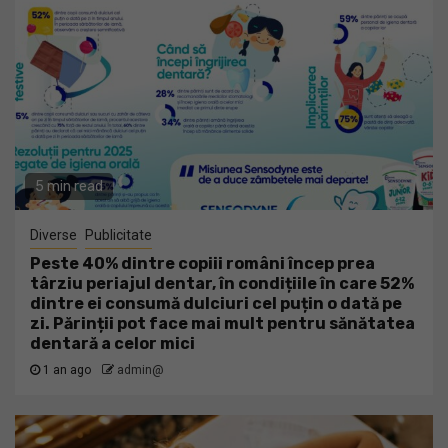
5 min read
Diverse
Publicitate
Peste 40% dintre copiii români încep prea
târziu periajul dentar, în condițiile în care 52%
dintre ei consumă dulciuri cel puțin o dată pe
zi. Părinții pot face mai mult pentru sănătatea
dentară a celor mici
1 an ago
admin@