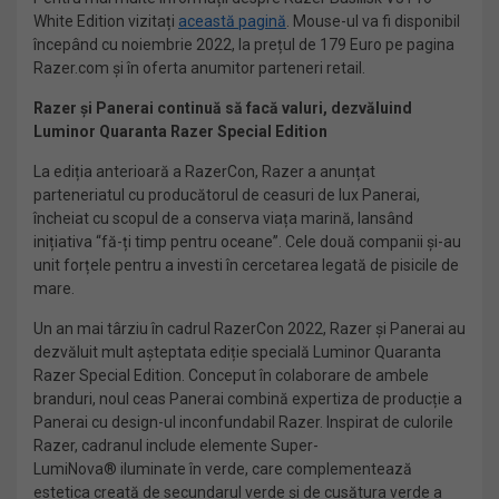
White Edition vizitați
această pagină
. Mouse-ul va fi disponibil
începând cu noiembrie 2022, la prețul de 179 Euro pe pagina
Razer.com și în oferta anumitor parteneri retail.
Razer și Panerai continuă să facă valuri, dezvăluind
Luminor Quaranta Razer Special Edition
La ediția anterioară a RazerCon, Razer a anunțat
parteneriatul cu producătorul de ceasuri de lux Panerai,
încheiat cu scopul de a conserva viața marină, lansând
inițiativa “fă-ți timp pentru oceane”. Cele două companii și-au
unit forțele pentru a investi în cercetarea legată de pisicile de
mare.
Un an mai târziu în cadrul RazerCon 2022, Razer și Panerai au
dezvăluit mult așteptata ediție specială Luminor Quaranta
Razer Special Edition. Conceput în colaborare de ambele
branduri, noul ceas Panerai combină expertiza de producție a
Panerai cu design-ul inconfundabil Razer. Inspirat de culorile
Razer, cadranul include elemente Super-
LumiNova® iluminate în verde, care complementează
estetica creată de secundarul verde și de cusătura verde a