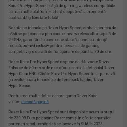
Kaira Pro HyperSpeed, căști de gaming wireless compatibile
cu mai multe platforme, oferă deopotrivă o experiență
captivantă și libertate totală.
Bazate pe tehnologia Razer HyperSpeed, ambele perechi de
căști se pot conecta prin conexiunea wireless ultra-rapidă de
2.4GHz, garantând o conexiune stabilă, sunet cu latență
redusă, potrivit inclusiv pentru scenariile de gaming
competitiv și o durată de funcționare de până la 30 de ore.
Razer Kaira Pro HyperSpeed dispune de difuzoare Razer
TriForce de 50mm și de microfonul cardioid detașabil Razer
HyperClear ENC. Căștile Kaira Pro HyperSpeed încorporează
și revoluționara tehnologie de feedback haptic, Razer
HyperSense.
Pentru mai multe detalii despre gama Razer Kaira
vizitați
această pagină
.
Razer Kaira Pro HyperSpeed sunt disponibile acum la prețul
de 239,99 Euro pe pagina Razer.com și în oferta anumitor
parteneri retail, urmând să se lanseze în SUA în 2023.