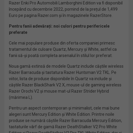
Razer Enki Pro Automobili Lamborghini Edition va fi disponibil
începând cu decembrie 2022, pornind de la prețul de 1,499
Euro pe pagina Razer.com și în magazinele RazerStore.
Pentru fanii adevărați: noi culori pentru perifericele
preferate
Cele mai populare produse din oferta companiei primesc
tratamentul de culoare Quartz, Mercury și White, astfel ca
fanii să-și poată completa arsenalul în stilul lor preferat.
Noua gamă extinsă de modele Quartz include căștile wireless
Razer Barracuda și tastatura Razer Huntsman V2 TKL. Pe
viitor, lista de produse disponibile în Quartz va include și
căștile Razer BlackShark V2 X, mouse-ul de gaming wireless
Razer Orochi V2 și mouse mat-ul Razer Strider Hybrid
(mărimea L).
Pentru un aspect contemporan și minimalist, cele mai bune
alegeri sunt Mercury Edition și White Edition. Printre noile
produse se numără căștile Razer Barracuda Mercury Edition,
tastaturile vârf de gamă Razer DeathStalker V2 Pro White