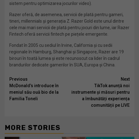
sistem pentru optimizarea jocurilor video).
Razer oferă, de asemenea, servicii de plată pentru gameri,
tineri, millennials și generația Z. Razer Gold este unul dintre
cele mai mari servicii de plată pentru jocuri din lume, iar Razer
Fintech oferă servicii fintech pe piețele emergente.
Fondat în 2005 cu sediul în Irvine, California și cu sedii
regionale în Hamburg, Shanghai și Singapore, Razer are 19
birouri în toată lumea și este recunoscut ca lider în cadrul
brandurilor dedicate gamerilor în SUA, Europa și China.
Continue
Previous
Next
McDonald’s introduce în
TikTok anunță noi
Reading
meniul său ouă bio de la
instrumente și măsuri pentru
Familia Toneli
a îmbunătăți experiența
comunității pe LIVE
MORE STORIES