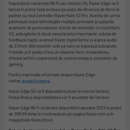
Disponibil în variantele Wi-Fi sau Verizon 5G, Razer Edge va fi
lansat în primă fază exclusiv pe piața din America de Nord, la
pachet cu noul controller Razer Kishi V2 Pro. Acesta din urmă
păstrează toate tehnologiile multiplu premiate și opțiunile
avansate de personalizare oferite de controller-ul mobil Kishi
V2, adăugându-le două caracteristici importante: soluția de
feedback haptic avansat Razer HyperSense și ieșirea audio
de 3.5mm. Microswitch-urile pe care se bazează butoanele
frontale și D-padul oferă un răspuns ferm, instantaneu,
oferind astfel o experiență de control similară consolelor de
gaming.
Pentru mai multe informații despre Razer Edge
vizitați
această pagină
.
Razer Edge 5G va fi disponibil exclusiv în oferta Verizon.
Prețul final și disponibilitatea vor fi anunțate de Verizon.
Razer Edge Wi-Fi va deveni disponibil în ianuarie 2023 la prețul
de 399,99 dolari în mod exclusiv pe pagina Razer.com și în
magazinele RazerStore.