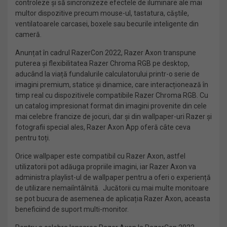
controleze și să sincronizeze efectele de iluminare ale mai
multor dispozitive precum mouse-ul, tastatura, căștile,
ventilatoarele carcasei, boxele sau becurile inteligente din
cameră.
Anunțat în cadrul RazerCon 2022, Razer Axon transpune
puterea și flexibilitatea Razer Chroma RGB pe desktop,
aducând la viață fundalurile calculatorului printr-o serie de
imagini premium, statice și dinamice, care interacționează în
timp real cu dispozitivele compatibile Razer Chroma RGB. Cu
un catalog impresionat format din imagini provenite din cele
mai celebre francize de jocuri, dar și din wallpaper-uri Razer și
fotografii special ales, Razer Axon App oferă câte ceva
pentru toți.
Orice wallpaper este compatibil cu Razer Axon, astfel
utilizatorii pot adăuga propriile imagini, iar Razer Axon va
administra playlist-ul de wallpaper pentru a oferi o experiență
de utilizare nemaiîntâlnită. Jucătorii cu mai multe monitoare
se pot bucura de asemenea de aplicația Razer Axon, aceasta
beneficiind de suport multi-monitor.