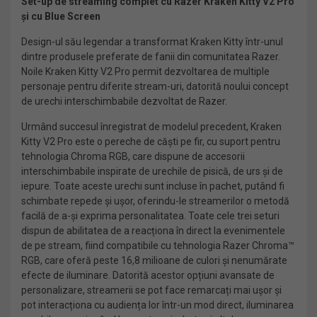
Set-up de streaming complet cu Razer Kraken Kitty V2 Pro
și cu Blue Screen
Design-ul său legendar a transformat Kraken Kitty într-unul
dintre produsele preferate de fanii din comunitatea Razer.
Noile Kraken Kitty V2 Pro permit dezvoltarea de multiple
personaje pentru diferite stream-uri, datorită noului concept
de urechi interschimbabile dezvoltat de Razer.
Urmând succesul înregistrat de modelul precedent, Kraken
Kitty V2 Pro este o pereche de căști pe fir, cu suport pentru
tehnologia Chroma RGB, care dispune de accesorii
interschimbabile inspirate de urechile de pisică, de urs și de
iepure. Toate aceste urechi sunt incluse în pachet, putând fi
schimbate repede și ușor, oferindu-le streamerilor o metodă
facilă de a-și exprima personalitatea. Toate cele trei seturi
dispun de abilitatea de a reacționa în direct la evenimentele
de pe stream, fiind compatibile cu tehnologia Razer Chroma™
RGB, care oferă peste 16,8 milioane de culori și nenumărate
efecte de iluminare. Datorită acestor opțiuni avansate de
personalizare, streamerii se pot face remarcați mai ușor și
pot interacționa cu audiența lor într-un mod direct, iluminarea