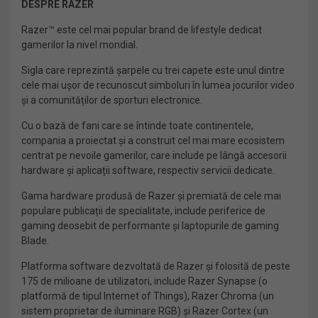
DESPRE RAZER
Razer™ este cel mai popular brand de lifestyle dedicat
gamerilor la nivel mondial.
Sigla care reprezintă șarpele cu trei capete este unul dintre
cele mai ușor de recunoscut simboluri în lumea jocurilor video
și a comunităților de sporturi electronice.
Cu o bază de fani care se întinde toate continentele,
compania a proiectat și a construit cel mai mare ecosistem
centrat pe nevoile gamerilor, care include pe lângă accesorii
hardware și aplicații software, respectiv servicii dedicate.
Gama hardware produsă de Razer și premiată de cele mai
populare publicații de specialitate, include periferice de
gaming deosebit de performante și laptopurile de gaming
Blade.
Platforma software dezvoltată de Razer și folosită de peste
175 de milioane de utilizatori, include Razer Synapse (o
platformă de tipul Internet of Things), Razer Chroma (un
sistem proprietar de iluminare RGB) și Razer Cortex (un