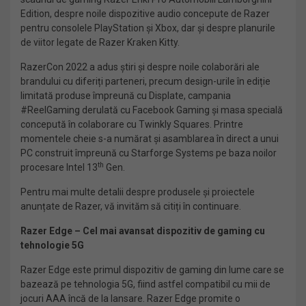
Edition, despre noile dispozitive audio concepute de Razer
pentru consolele PlayStation și Xbox, dar și despre planurile
de viitor legate de Razer Kraken Kitty.
RazerCon 2022 a adus știri și despre noile colaborări ale
brandului cu diferiți parteneri, precum design-urile în ediție
limitată produse împreună cu Displate, campania
#ReelGaming derulată cu Facebook Gaming și masa specială
concepută în colaborare cu Twinkly Squares. Printre
momentele cheie s-a numărat și asamblarea în direct a unui
PC construit împreună cu Starforge Systems pe baza noilor
th
procesare Intel 13
Gen.
Pentru mai multe detalii despre produsele și proiectele
anunțate de Razer, vă invităm să citiți în continuare.
Razer Edge – Cel mai avansat dispozitiv de gaming cu
tehnologie 5G
Razer Edge este primul dispozitiv de gaming din lume care se
bazează pe tehnologia 5G, fiind astfel compatibil cu mii de
jocuri AAA încă de la lansare. Razer Edge promite o