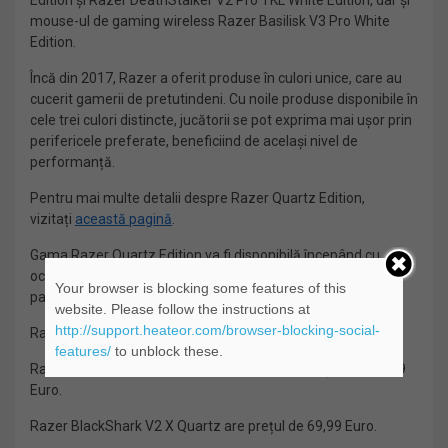
Edition și Razer DeathStalker V2 Pro TKL White Edition, dar și
mouse-ul de gaming wireless Razer Basilisk V3 Pro White
Edition.
Încă din 2017, Razer a oferit produse în culori unice, care au
cucerit gamerii de pretutindeni. Cu noile produse disponibile în
cele trei culori distincte, jucătorii se pot exprima mai ușor prin
perifericele preferate, beneficiind de același nivel de
performanță.
Pentru mai multe detalii despre Razer Quartz Edition,
vizitați
această pagină
.
Gama Razer Quartz Edition va fi disponibilă începând cu
octombrie 2022, pe pagina Razer.com și în oferta anumitor
Your browser is blocking some features of this
parteneri retail.
website. Please follow the instructions at
http://support.heateor.com/browser-blocking-social-
Razer Barracuda Quartz Edition are prețul de 189,99 Euro.
features/
to unblock these.
Razer Huntsman V2 TKL Quartz Edition are prețul de 189,99
Euro.
Razer BlackShark V2 X Quartz are prețul de 69,99 Euro.