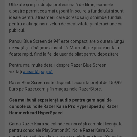
Utilizate și în producția profesională de filme, ecranele
albastre permit cea mai ușoară înlocuire a fundalului și sunt
ideale pentru streamerii care doresc sa își schimbe fundalul
pentru a atinge noi niveluri de creativitate și interacțiune cu
publicul.
Panoul Blue Screen de 94” este compact, are o durată lungă
de viață și o înălțime ajustabilă. Mai mult, se poate instala
foarte rapid, fiind la fel de ușor de pliat pentru depozitare.
Pentru mai multe detalii despre Razer Blue Screen
vizitați
această pagină
.
Razer Blue Screen este disponibil acum la prețul de 159,99
Euro pe Razer.com și în magazinele RazerStore.
Cea mai bună experiență audio pentru gamingul de
console
cu noile Razer Kaira Pro HyperSpeed și Razer
Hammerhead
HyperSpeed
Gama Razer Kaira se extinde cu noi căști complet licențiate
pentru consolele PlayStation®5. Noile Razer Kaira X, o
pereche de căști pe fir, precum și noile Kaira HyperSpeed și