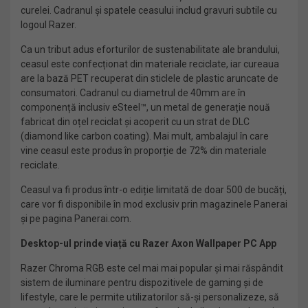
curelei. Cadranul și spatele ceasului includ gravuri subtile cu
logoul Razer.
Ca un tribut adus eforturilor de sustenabilitate ale brandului,
ceasul este confecționat din materiale reciclate, iar cureaua
are la bază PET recuperat din sticlele de plastic aruncate de
consumatori. Cadranul cu diametrul de 40mm are în
componență inclusiv eSteel™, un metal de generație nouă
fabricat din oțel reciclat și acoperit cu un strat de DLC
(diamond like carbon coating). Mai mult, ambalajul în care
vine ceasul este produs în proporție de 72% din materiale
reciclate.
Ceasul va fi produs într-o ediție limitată de doar 500 de bucăți,
care vor fi disponibile în mod exclusiv prin magazinele Panerai
și pe pagina Panerai.com.
Desktop-ul prinde viață cu Razer Axon Wallpaper PC App
Razer Chroma RGB este cel mai mai popular și mai răspândit
sistem de iluminare pentru dispozitivele de gaming și de
lifestyle, care le permite utilizatorilor să-și personalizeze, să