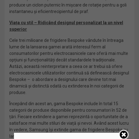
produce un ciclon puternic în mișcare de rotație pentru a goli
instantaneu și eficientrecipientul de praf.
Viața cu stil – Ridicând designul personalizat la un nivel
superior
Cele trei milioane de frigidere Bespoke vândute în întreaga
lume de la lansarea gamei arată interesul ferm al
consumatorilor pentru electrocasnicele care oferă mai multe
opțiuni și funcționalități decât standardele tradiționale.
Astăzi, această reinterpretare a ceea ce ar trebui să ofere
electrocasnicele utilizatorilor continuă să definească designul
Bespoke – o abordare a designului care devine tot mai
dinamică și distinctă odată cu extinderea în noi categorii de
produse.
Începând din acest an, gama Bespoke include în total 15
categorii de produse disponibile pentru consumatori în 52 de
țări. Fiecare extindere a gamei reprezintă o oportunitate de a
satisface mai multe stiluri de viață și nevoi. Având acest lucru
în vedere, Samsung își extinde gama de frigidere Bespoke cu
lansarea modelului Bespoke 4-Door Flex™ cu Family Hub™+,