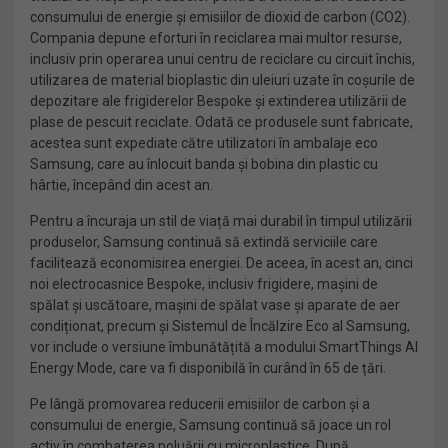
consumului de energie și emisiilor de dioxid de carbon (CO2).
Compania depune eforturi în reciclarea mai multor resurse,
inclusiv prin operarea unui centru de reciclare cu circuit închis,
utilizarea de material bioplastic din uleiuri uzate în coșurile de
depozitare ale frigiderelor Bespoke și extinderea utilizării de
plase de pescuit reciclate. Odată ce produsele sunt fabricate,
acestea sunt expediate către utilizatori în ambalaje eco
Samsung, care au înlocuit banda și bobina din plastic cu
hârtie, începând din acest an.
Pentru a încuraja un stil de viață mai durabil în timpul utilizării
produselor, Samsung continuă să extindă serviciile care
facilitează economisirea energiei. De aceea, în acest an, cinci
noi electrocasnice Bespoke, inclusiv frigidere, mașini de
spălat și uscătoare, mașini de spălat vase și aparate de aer
condiționat, precum și Sistemul de Încălzire Eco al Samsung,
vor include o versiune îmbunătățită a modului SmartThings AI
Energy Mode, care va fi disponibilă în curând în 65 de țări.
Pe lângă promovarea reducerii emisiilor de carbon și a
consumului de energie, Samsung continuă să joace un rol
activ în combaterea poluării cu microplastice. După