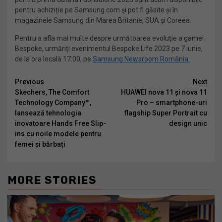
pentru achiziție pe Samsung.com și pot fi găsite și în
magazinele Samsung din Marea Britanie, SUA și Coreea.
Pentru a afla mai multe despre următoarea evoluție a gamei
Bespoke, urmăriți evenimentul Bespoke Life 2023 pe 7 iunie,
de la ora locală 17:00, pe
Samsung Newsroom România.
Continue
Previous
Next
Skechers, The Comfort
HUAWEI nova 11 și nova 11
Reading
Technology Company™,
Pro – smartphone-uri
lansează tehnologia
flagship Super Portrait cu
inovatoare Hands Free Slip-
design unic
ins cu noile modele pentru
femei și bărbați
MORE STORIES