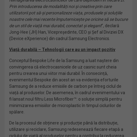
reimaginarea electrocasnicelor de care depindem în fiecare zi.
Prin introducerea de modalități noi și creative prin care
utilizatorii pot să-și personalizeze viața, produsele și soluțiile
noastre cele mai recente împuternicește pe oricine să se bucure
de un stil de viață mai durabil, conectat și elegant
”, declară
Jong-Hee (JH) Han, Vicepreședinte, CEO și Șef al Diviziei DX
(Device eXperience) din cadrul Samsung Electronics.
Viață durabilă – Tehnologii care au un impact pozitiv
Conceptul Bespoke Life de la Samsung a luat naștere din
convingerea că electrocasnicele de uz casnic sunt cheia
pentru crearea unui viitor mai durabil. În consecință,
evenimentul Bespoke din acest an va evidenția eforturile
Samsung de a reduce emisiile de carbon pe întreg ciclul de
viață al produselor. De asemenea, în cadrul evenimentului va
fi lansat noul filtru Less Microfiber™: o soluție simplă pentru
minimizarea emisiilor de microplastic în timpul ciclurilor de
spălare.
De la procesul de obținere și producție până la distribuție,
utilizare și reciclare, Samsung redesenează fiecare etapă a
ciclului de viață al produselor pentru a contribui la reducerea