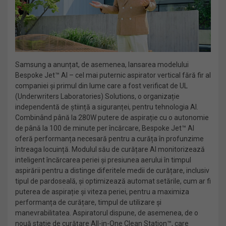
Samsung a anunțat, de asemenea, lansarea modelului
Bespoke Jet™ AI – cel mai puternic aspirator vertical fără fir al
companiei și primul din lume care a fost verificat de UL
(Underwriters Laboratories) Solutions, o organizație
independentă de știință a siguranței, pentru tehnologia AI.
Combinând până la 280W putere de aspirație cu o autonomie
de până la 100 de minute per încărcare, Bespoke Jet™ AI
oferă performanța necesară pentru a curăța în profunzime
întreaga locuință. Modulul său de curățare AI monitorizează
inteligent încărcarea periei și presiunea aerului în timpul
aspirării pentru a distinge diferitele medii de curățare, inclusiv
tipul de pardoseală, și optimizează automat setările, cum ar fi
puterea de aspirație și viteza periei, pentru a maximiza
performanța de curățare, timpul de utilizare și
manevrabilitatea. Aspiratorul dispune, de asemenea, de o
nouă stație de curățare All-in-One Clean Station™, care