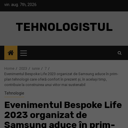
Skip
vin. aug. 7th, 2026
to
content
TEHNOLOGISTUL
Primary
Menu
Home
2023
iunie
7
Evenimentul Bespoke Life 2023 organizat de Samsung aduce în prim-
plan tehnologii care oferă confort în prezent și, în același timp,
contribuie la construirea unui viitor mai sustenabil
Tehnologie
Evenimentul Bespoke Life
2023 organizat de
Samsung aduce în prim-