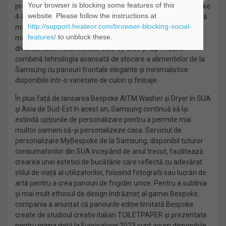
Your browser is blocking some features of this
precum și a noilor modele side-by-side și top-mount. Bespoke
website. Please follow the instructions at
4-Door Flex™ cu Family Hub™+ dispune de un ecran tactil fără
http://support.heateor.com/browser-blocking-social-
margini de 32 de inch, aproape de două ori mai mare decât
features/
to unblock these.
modelul anterior, și incluzând funcții multitasking și de
divertisment. Noile modele side-by-side și top-mount
combină tehnologia avansată de stocare a alimentelor de la
Samsung cu panouri frontale elegante și minimalistice
disponibile într-o varietate de culori și finisaje.
În plus față de lansarea Bespoke AITM Washer și Dryer în SUA
și Asia de Sud-Est în acest an, Samsung continuă să își
extindă opțiunile de personalizare pentru a permite mai
multor oameni să-și personalizeze casa. Serviciul de
personalizare MyBespoke de la Samsung, disponibil tuturor
consumatorilor din SUA începând de anul trecut, facilitează
crearea unei estetici de bucătărie care reflectă cu adevărat
stilul de viață al utilizatorilor, folosind fotografii sau lucrări de
artă pentru a crea panouri de frigider unice. Pentru a sublinia
și mai mult ethosul de design îndrăzneț al gamei Bespoke,
compania a anunțat că panourile ediție limitată Bespoke
create de studioul creativ italian TOILETPAPER și prezentate
pentru prima dată la Fuorisalone 2023 sunt acum disponibile