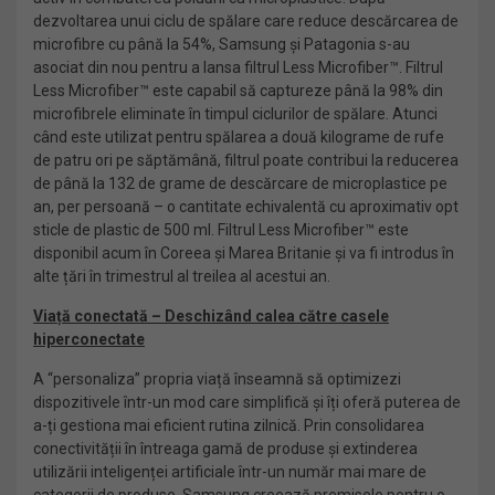
dezvoltarea unui ciclu de spălare care reduce descărcarea de
microfibre cu până la 54%, Samsung și Patagonia s-au
asociat din nou pentru a lansa filtrul Less Microfiber™. Filtrul
Less Microfiber™ este capabil să captureze până la 98% din
microfibrele eliminate în timpul ciclurilor de spălare. Atunci
când este utilizat pentru spălarea a două kilograme de rufe
de patru ori pe săptămână, filtrul poate contribui la reducerea
de până la 132 de grame de descărcare de microplastice pe
an, per persoană – o cantitate echivalentă cu aproximativ opt
sticle de plastic de 500 ml. Filtrul Less Microfiber™ este
disponibil acum în Coreea și Marea Britanie și va fi introdus în
alte țări în trimestrul al treilea al acestui an.
Viață conectată – Deschizând calea către casele
hiperconectate
A “personaliza” propria viață înseamnă să optimizezi
dispozitivele într-un mod care simplifică și îți oferă puterea de
a-ți gestiona mai eficient rutina zilnică. Prin consolidarea
conectivității în întreaga gamă de produse și extinderea
utilizării inteligenței artificiale într-un număr mai mare de