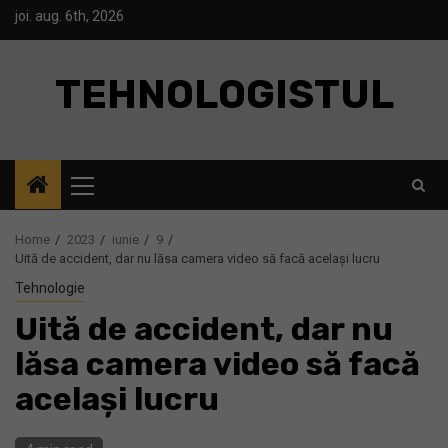
Skip
joi. aug. 6th, 2026
to
content
TEHNOLOGISTUL
Primary
Menu
Home
2023
iunie
9
Uită de accident, dar nu lăsa camera video să facă același lucru
Tehnologie
Uită de accident, dar nu
lăsa camera video să facă
același lucru