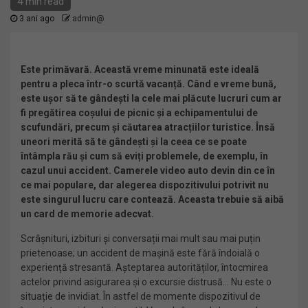
4 min read
3 ani ago
admin@
Este primăvară. Această vreme minunată este ideală
pentru a pleca într-o scurtă vacanță. Când e vreme bună,
este ușor să te gândești la cele mai plăcute lucruri cum ar
fi pregătirea coșului de picnic și a echipamentului de
scufundări, precum și căutarea atracțiilor turistice. Însă
uneori merită să te gândești și la ceea ce se poate
întâmpla rău și cum să eviți problemele, de exemplu, în
cazul unui accident. Camerele video auto devin din ce în
ce mai populare, dar alegerea dispozitivului potrivit nu
este singurul lucru care contează. Aceasta trebuie să aibă
un card de memorie adecvat.
Scrâșnituri, izbituri și conversații mai mult sau mai puțin
prietenoase; un accident de mașină este fără îndoială o
experiență stresantă. Așteptarea autorităților, întocmirea
actelor privind asigurarea și o excursie distrusă… Nu este o
situație de invidiat. În astfel de momente dispozitivul de