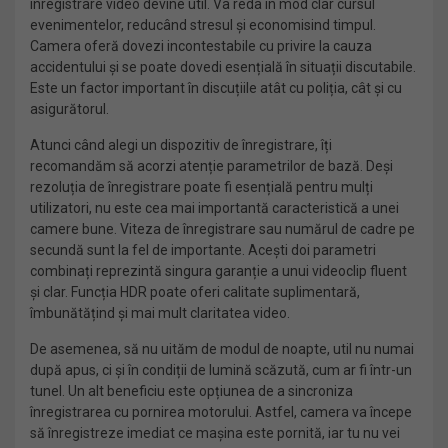
înregistrare video devine util. Va reda în mod clar cursul
evenimentelor, reducând stresul și economisind timpul.
Camera oferă dovezi incontestabile cu privire la cauza
accidentului și se poate dovedi esențială în situații discutabile.
Este un factor important în discuțiile atât cu poliția, cât și cu
asigurătorul.
Atunci când alegi un dispozitiv de înregistrare, îți
recomandăm să acorzi atenție parametrilor de bază. Deși
rezoluția de înregistrare poate fi esențială pentru mulți
utilizatori, nu este cea mai importantă caracteristică a unei
camere bune. Viteza de înregistrare sau numărul de cadre pe
secundă sunt la fel de importante. Acești doi parametri
combinați reprezintă singura garanție a unui videoclip fluent
și clar. Funcția HDR poate oferi calitate suplimentară,
îmbunătățind și mai mult claritatea video.
De asemenea, să nu uităm de modul de noapte, util nu numai
după apus, ci și în condiții de lumină scăzută, cum ar fi într-un
tunel. Un alt beneficiu este opțiunea de a sincroniza
înregistrarea cu pornirea motorului. Astfel, camera va începe
să înregistreze imediat ce mașina este pornită, iar tu nu vei