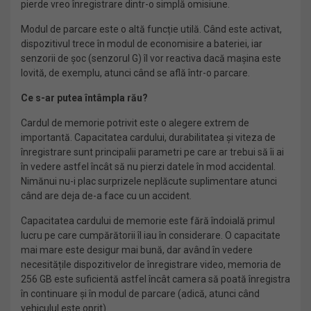
pierde vreo înregistrare dintr-o simplă omisiune.
Modul de parcare este o altă funcție utilă. Când este activat,
dispozitivul trece în modul de economisire a bateriei, iar
senzorii de șoc (senzorul G) îl vor reactiva dacă mașina este
lovită, de exemplu, atunci când se află într-o parcare.
Ce s-ar putea întâmpla rău?
Cardul de memorie potrivit este o alegere extrem de
importantă. Capacitatea cardului, durabilitatea și viteza de
înregistrare sunt principalii parametri pe care ar trebui să îi ai
în vedere astfel încât să nu pierzi datele în mod accidental.
Nimănui nu-i plac surprizele neplăcute suplimentare atunci
când are deja de-a face cu un accident.
Capacitatea cardului de memorie este fără îndoială primul
lucru pe care cumpărătorii îl iau în considerare. O capacitate
mai mare este desigur mai bună, dar având în vedere
necesitățile dispozitivelor de înregistrare video, memoria de
256 GB este suficientă astfel încât camera să poată înregistra
în continuare și în modul de parcare (adică, atunci când
vehiculul este oprit).