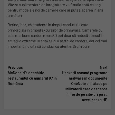
Viteza suplimentară de înregistrare va fi suficientă chiar și
pentru modelele noi de camere care ar putea apărea în anii
următori.
Reține, însă, că prudența în timpul condusului este
primordială în timpul excursiilor de primăvară. Camerele cu
cele mai bune carduri microSD pot doar să reducă stresul în
situațiile extreme. Merită să ai o astfel de cameră, dar cel mai
important, nu uita să conduci cu atenție. Drum bun!
Continue
Previous
Next
McDonald’s deschide
Hackerii ascund programe
Reading
restaurantul cu numărul 97 în
malware in documente
România
OneNote si ii ataca pe
utilizatorii care descarca
filme de pe site-uri pirat,
avertizeaza HP