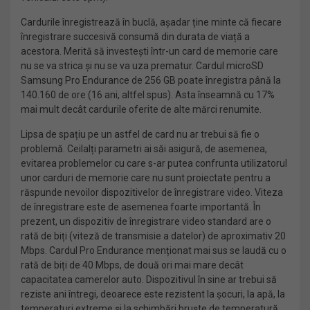
Cardurile înregistrează în buclă, așadar ține minte că fiecare
înregistrare succesivă consumă din durata de viață a
acestora. Merită să investești într-un card de memorie care
nu se va strica și nu se va uza prematur. Cardul microSD
Samsung Pro Endurance de 256 GB poate înregistra până la
140.160 de ore (16 ani, altfel spus). Asta înseamnă cu 17%
mai mult decât cardurile oferite de alte mărci renumite.
Lipsa de spațiu pe un astfel de card nu ar trebui să fie o
problemă. Ceilalți parametri ai săi asigură, de asemenea,
evitarea problemelor cu care s-ar putea confrunta utilizatorul
unor carduri de memorie care nu sunt proiectate pentru a
răspunde nevoilor dispozitivelor de înregistrare video. Viteza
de înregistrare este de asemenea foarte importantă. În
prezent, un dispozitiv de înregistrare video standard are o
rată de biți (viteză de transmisie a datelor) de aproximativ 20
Mbps. Cardul Pro Endurance menționat mai sus se laudă cu o
rată de biți de 40 Mbps, de două ori mai mare decât
capacitatea camerelor auto. Dispozitivul în sine ar trebui să
reziste ani întregi, deoarece este rezistent la șocuri, la apă, la
temperaturi extreme și la schimbări bruște de temperatură.