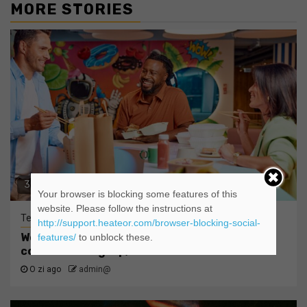
MORE STORIES
3 min read
Your browser is blocking some features of this
website. Please follow the instructions at
Tehnologie
http://support.heateor.com/browser-blocking-social-
Wolt lansează funcția split payments, pentru
features/
to unblock these.
comenzile de grup, în România
O zi ago
admin@